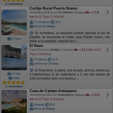
(1 comentario)
Cortijo Rural Puerto Nuevo
Vivienda turística en
Archidona
a
17,6
(Málaga)
km
de El Tejar (Córdoba)
12-20 plazas
32 €
68 km de Málaga
En Archidona, un pequeño pueblo agrícola al sur de
España, se encuentra el cortijo rural Puerto nuevo, con
8 Fotos
vistas a la montaña, rodeada de o ...
El Raso
Casa Rural en
Iznájar
a
21,2 km
de El
(Córdoba)
Tejar (Córdoba)
2-8 plazas
22 €
109 km de Córdoba
El Raso tiene 2 patios, una terraza, piscina, barbacoa,
8 Fotos
4 habitaciones (2 de matrimonio y 2 con dos camas de
Video
105) dos baños (uno con ducha y ...
(1 comentario)
Casa de Campo Antequera
Vivienda turística en
Antequera
a
22,6
(Málaga)
km
de El Tejar (Córdoba)
6 plazas
80 €
48 km de Málaga