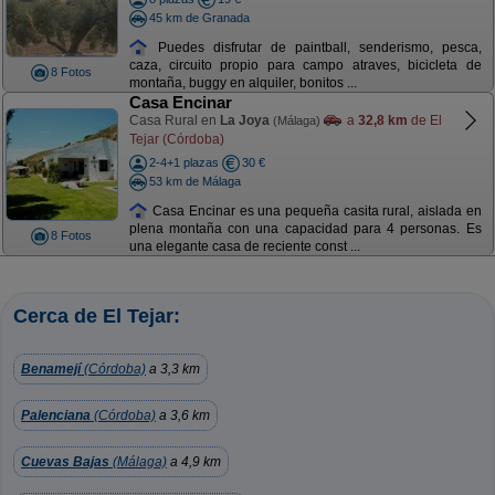
45 km de Granada
Puedes disfrutar de paintball, senderismo, pesca,
caza, circuito propio para campo atraves, bicicleta de
8 Fotos
montaña, buggy en alquiler, bonitos ...
Casa Encinar
Casa Rural en
La Joya
a
32,8 km
de El
(Málaga)
Tejar (Córdoba)
2-4+1 plazas
30 €
53 km de Málaga
Casa Encinar es una pequeña casita rural, aislada en
plena montaña con una capacidad para 4 personas. Es
8 Fotos
una elegante casa de reciente const ...
Cerca de El Tejar:
Benamejí
(Córdoba)
a 3,3 km
Palenciana
(Córdoba)
a 3,6 km
Cuevas Bajas
(Málaga)
a 4,9 km