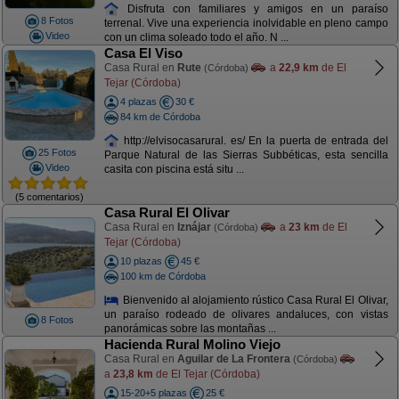
Disfruta con familiares y amigos en un paraíso
8 Fotos
terrenal. Vive una experiencia inolvidable en pleno campo
Video
con un clima soleado todo el año. N ...
Casa El Viso
Casa Rural en
Rute
a
22,9 km
de El
(Córdoba)
Tejar (Córdoba)
4 plazas
30 €
84 km de Córdoba
http://elvisocasarural. es/ En la puerta de entrada del
25 Fotos
Parque Natural de las Sierras Subbéticas, esta sencilla
Video
casita con piscina está situ ...
(5 comentarios)
Casa Rural El Olivar
Casa Rural en
Iznájar
a
23 km
de El
(Córdoba)
Tejar (Córdoba)
10 plazas
45 €
100 km de Córdoba
Bienvenido al alojamiento rústico Casa Rural El Olivar,
un paraíso rodeado de olivares andaluces, con vistas
8 Fotos
panorámicas sobre las montañas ...
Hacienda Rural Molino Viejo
Casa Rural en
Aguilar de La Frontera
(Córdoba)
a
23,8 km
de El Tejar (Córdoba)
15-20+5 plazas
25 €