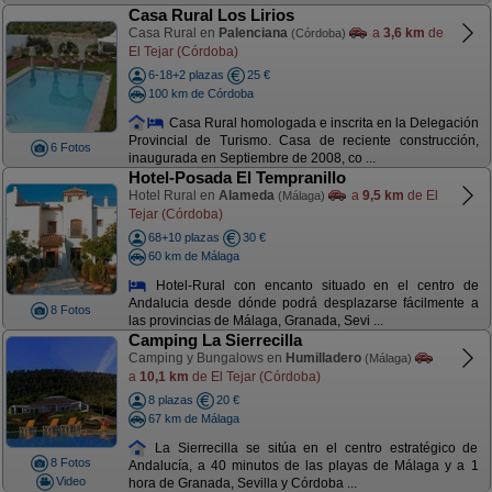
Casa Rural Los Lirios
Casa Rural en
Palenciana
a
3,6 km
de
(Córdoba)
El Tejar (Córdoba)
6-18+2 plazas
25 €
100 km de Córdoba
Casa Rural homologada e inscrita en la Delegación
Provincial de Turismo. Casa de reciente construcción,
6 Fotos
inaugurada en Septiembre de 2008, co ...
Hotel-Posada El Tempranillo
Hotel Rural en
Alameda
a
9,5 km
de El
(Málaga)
Tejar (Córdoba)
68+10 plazas
30 €
60 km de Málaga
Hotel-Rural con encanto situado en el centro de
Andalucia desde dónde podrá desplazarse fácilmente a
8 Fotos
las provincias de Málaga, Granada, Sevi ...
Camping La Sierrecilla
Camping y Bungalows en
Humilladero
(Málaga)
a
10,1 km
de El Tejar (Córdoba)
8 plazas
20 €
67 km de Málaga
La Sierrecilla se sitúa en el centro estratégico de
8 Fotos
Andalucía, a 40 minutos de las playas de Málaga y a 1
Video
hora de Granada, Sevilla y Córdoba ...