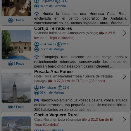
2-8 plazas
24 €
60 km de Córdoba
Huerta la Luna es una Hermosa Casa Rural
enclavada en el centro geográfico de Andalucía,
8 Fotos
concretamente en las Huertas bajas de Cabra(Córdoba ...
Cortijo Ferradores
Vivienda turística en
Antequera
a
25,5
(Málaga)
km
de El Tejar (Córdoba)
2-54 plazas
22 €
65 km de Málaga
Complejo rural ubicado en un cortijo andaluz
recientemente reformado conservando los muros de
8 Fotos
piedra y barro originales con 4 casas independ ...
Posada Ana Ponce
Hotel Rural en
Navahermosa / Sierra de Yeguas
a
27,8 km
de El Tejar (Córdoba)
(Málaga)
14+4 plazas
22 €
86 km de Málaga
Nuestro Alojamiento La Posada de Ana Ponce, situada
en Navahermosa, una pequeña aldea de colonicación de
8 Fotos
350 habitantes en pleno corazón de ...
Cortijo Vaquero Rural
Casa Rural en
Loja
a
31,3 km
de El
(Granada)
Tejar (Córdoba)
8 plazas
19 €