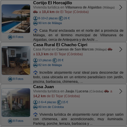
Cortijo El Horcajillo
Vivienda turística en
Villanueva de Algaidas
(Málaga)
a
10,4 km
de El Tejar (Córdoba)
8-10+2 plazas
26 €
90 km de Málaga
Casa Rural enclavada en el norte del a provincia de
Málaga, en el término municipal de Villanueva de
8 Fotos
Algaidas, cerca de Antequera y de Archi ...
Casa Rural El Chacho Cipri
Casa Rural en
Cuevas de San Marcos
(Málaga)
a
13,3 km
de El Tejar (Córdoba)
13 plazas
20 €
82 km de Málaga
Increíble alojamiento rural ideal para desconectar de
todo, casa ubicada en un entorno paradisíaco con jardín,
8 Fotos
piscina, barbacoa, chimenea,. ...
Casa Juan
Vivienda turística en
Jauja / Lucena
a
(Córdoba)
14,2 km
de El Tejar (Córdoba)
2-6+4 plazas
15 €
80 km de Córdoba
Vivienda turística de alojamiento rural con gran salón
con chimenea, aire acondicionado, muy iluminada.
8 Fotos
Parking, porche, terraza, barbacoa y ...