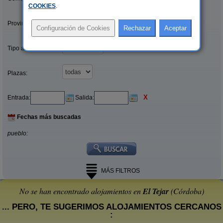
COOKIES
.
Provincias/Islas:
Tipo alquiler:
Plazas:
X
Entrada:
Salida:
Fechas más buscadas
pueblo:
MÁS FILTROS
No se han encontrado alojamientos en
El Tejar
(Córdoba)
... PERO, TE SUGERIMOS ALOJAMIENTOS CERCANOS
: