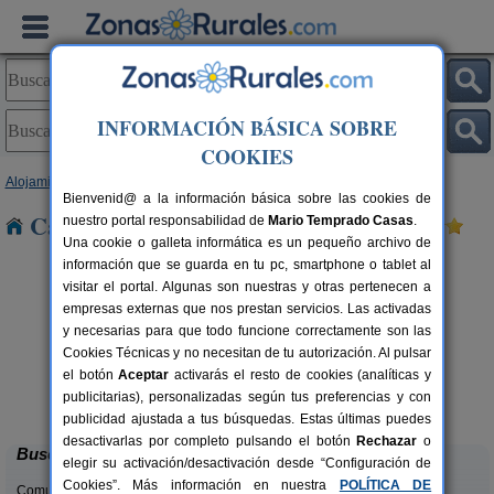
INFORMACIÓN BÁSICA SOBRE
COOKIES
Alojamientos
>
Andalucía
>
Córdoba
> El Tejar
Bienvenid@ a la información básica sobre las cookies de
Casas Rurales cerca de El Tejar
nuestro portal responsabilidad de
Mario Temprado Casas
.
Una cookie o galleta informática es un pequeño archivo de
información que se guarda en tu pc, smartphone o tablet al
visitar el portal. Algunas son nuestras y otras pertenecen a
empresas externas que nos prestan servicios. Las activadas
y necesarias para que todo funcione correctamente son las
Cookies Técnicas y no necesitan de tu autorización. Al pulsar
el botón
Aceptar
activarás el resto de cookies (analíticas y
Casa Rural La Cruz de San Pedro
rs.
10-12 pers.
publicitarias), personalizadas según tus preferencias y con
 €
27 €
Añora (Córdoba)
desde
publicidad ajustada a tus búsquedas. Estas últimas puedes
desactivarlas por completo pulsando el botón
Rechazar
o
Buscar
elegir su activación/desactivación desde “Configuración de
Cookies”. Más información en nuestra
POLÍTICA DE
Comunidades: