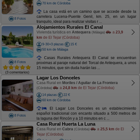
70 km de Córdoba
La casa está en un camino que se accede desde la
carretera Lucena-Puente Genil, km. 25, en un lugar
8 Fotos
tranquilo, ideal para realizar visitas r ...
Alojamientos Rurales El Canal
Vivienda turística en
Antequera
a
23,9
(Málaga)
km
de El Tejar (Córdoba)
9-30+3 plazas
15 €
50 km de Málaga
Casas Rurales Antequera El Canal se encuentran
8 Fotos
proximas al paraje natural del Torcal de Antequera, a unos
15 minutos, que sin duda harán las ...
(3 comentarios)
Lagar Los Donceles
Casa Rural en
Moriles / Aguilar de La Frontera
a
24,8 km
de El Tejar (Córdoba)
(Córdoba)
14 plazas
22 €
60 km de Córdoba
El Lagar Los Donceles es un establecimiento
español tradicional con encanto situado a 500 metros de
8 Fotos
la laguna del Rincón y a 10 minutos en c ...
Casa Rural Huerta La Luna
Casa Rural en
Cabra
a
25,5 km
de El
(Córdoba)
Tejar (Córdoba)