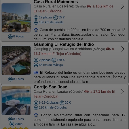
Casa Rural Maimones
Casa Rural en
Los Pérez
a
16,2 km
de
(Sevilla)
El Tejar (Córdoba)
12 plazas
35 €
136 km de Sevilla
Casa de pueblo de 200 m. en finca de 700 m. hasta 12
personas. Planta Baja: Espectacular gran salón Comedor
8 Fotos
de 60 m. con cristaleras hacia e ...
Glamping El Refugio del Indio
Camping y Bungalows en
Archidona
a
(Málaga)
16,7 km
de El Tejar (Córdoba)
2 plazas
178 €
65 km de Málaga
El Refugio del Indio es un glamping boutique creado
para quienes buscan una experiencia diferente, íntima y
8 Fotos
profundamente conectada con la n ...
Cortijo San José
Casa Rural en
Iznájar
a
17,1 km
de El
(Córdoba)
Tejar (Córdoba)
6-12+2 plazas
20 €
120 km de Córdoba
Bonito alojamiento rural con capacidad para 12
8 Fotos
personas, totalmente equipado para pasar unos días con
Video
amigos o familia. La casa se alquila c ...