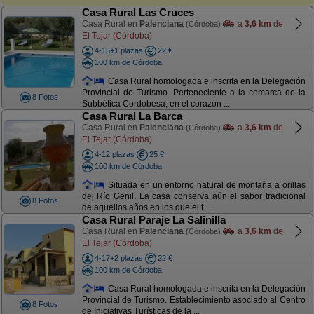
Casa Rural Las Cruces
Casa Rural en
Palenciana
a
3,6 km
de
(Córdoba)
El Tejar (Córdoba)
4-15+1 plazas
22 €
100 km de Córdoba
Casa Rural homologada e inscrita en la Delegación
Provincial de Turismo. Perteneciente a la comarca de la
8 Fotos
Subbética Cordobesa, en el corazón ...
Casa Rural La Barca
Casa Rural en
Palenciana
a
3,6 km
de
(Córdoba)
El Tejar (Córdoba)
4-12 plazas
25 €
100 km de Córdoba
Situada en un entorno natural de montaña a orillas
del Río Genil. La casa conserva aún el sabor tradicional
8 Fotos
de aquellos años en los que el t ...
Casa Rural Paraje La Salinilla
Casa Rural en
Palenciana
a
3,6 km
de
(Córdoba)
El Tejar (Córdoba)
4-17+2 plazas
22 €
100 km de Córdoba
Casa Rural homologada e inscrita en la Delegación
Provincial de Turismo. Establecimiento asociado al Centro
8 Fotos
de Iniciativas Turísticas de la ...