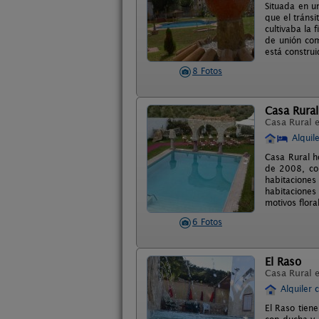
Situada en u
que el tráns
cultivaba la 
de unión com
está constru
8 Fotos
Casa Rural
Casa Rural 
Alquil
Casa Rural h
de 2008, con
habitaciones
habitaciones
motivos flor
6 Fotos
El Raso
Casa Rural 
Alquiler 
El Raso tien