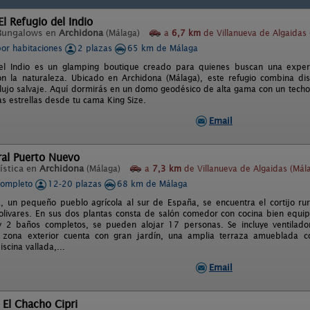
l Refugio del Indio
Bungalows en
Archidona
(Málaga)
a
6,7 km
de Villanueva de Algaidas 
por habitaciones
2 plazas
65 km de Málaga
del Indio es un glamping boutique creado para quienes buscan una experi
n la naturaleza. Ubicado en Archidona (Málaga), este refugio combina di
lujo salvaje. Aquí dormirás en un domo geodésico de alta gama con un techo
as estrellas desde tu cama King Size.
Email
ral Puerto Nuevo
ística en
Archidona
(Málaga)
a
7,3 km
de Villanueva de Algaidas (Mál
completo
12-20 plazas
68 km de Málaga
, un pequeño pueblo agrícola al sur de España, se encuentra el cortijo rur
livares. En sus dos plantas consta de salón comedor con cocina bien equi
y 2 baños completos, se pueden alojar 17 personas. Se incluye ventilador
La zona exterior cuenta con gran jardín, una amplia terraza amueblada 
scina vallada,...
Email
 El Chacho Cipri