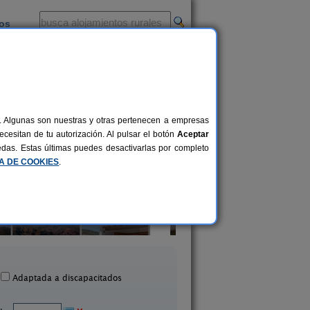
ios
-
al. Algunas son nuestras y otras pertenecen a empresas
cesitan de tu autorización. Al pulsar el botón
Aceptar
uedas. Estas últimas puedes desactivarlas por completo
CA DE COOKIES
.
Casa Algarrobo
Villa Remedios
6+4 pers.
25 €
Álora (Málaga)
Cuevas del Becerro (M
desde
Adaptada a discapacitados