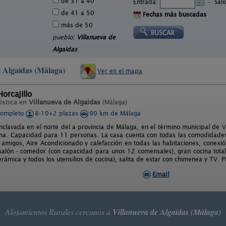
de 31 a 40
Entrada:
-
Sal
de 41 a 50
Fechas más buscadas
más de 50
pueblo:
Villanueva de
Algaidas
e Algaidas (Málaga)
Ver en el mapa
Horcajillo
ística en
Villanueva de Algaidas
(Málaga)
completo
8-10+2 plazas
90 km de Málaga
nclavada en el norte del a provincia de Málaga, en el término municipal de 
na. Capacidad para 11 personas. La casa cuenta con todas las comodidades
o amigos, Aire Acondicionado y calefacción en todas las habitaciones, conexió
salón - comedor (con capacidad para unos 12 comensales), gran cocina total
erámica y todos los utensilios de cocina), salita de estar con chimenea y TV. 
Email
Alojamientos Rurales cercanos a
Villanueva de Algaidas (Málaga)