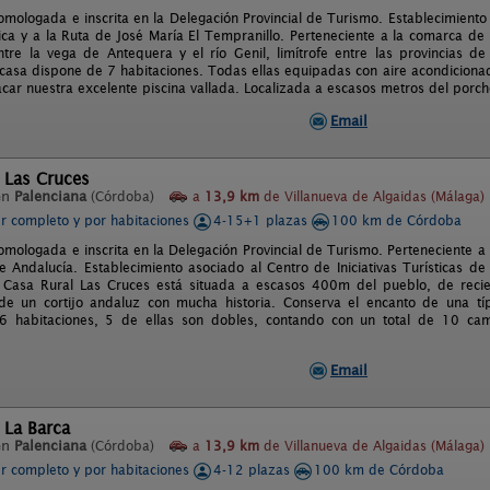
mologada e inscrita en la Delegación Provincial de Turismo. Establecimiento a
ica y a la Ruta de José María El Tempranillo. Perteneciente a la comarca de
ntre la vega de Antequera y el río Genil, limítrofe entre las provincias d
casa dispone de 7 habitaciones. Todas ellas equipadas con aire acondiciona
car nuestra excelente piscina vallada. Localizada a escasos metros del porch
Email
 Las Cruces
en
Palenciana
(Córdoba)
a
13,9 km
de Villanueva de Algaidas (Málaga)
er completo y por habitaciones
4-15+1 plazas
100 km de Córdoba
omologada e inscrita en la Delegación Provincial de Turismo. Perteneciente 
e Andalucía. Establecimiento asociado al Centro de Iniciativas Turísticas de
 Casa Rural Las Cruces está situada a escasos 400m del pueblo, de recient
 de un cortijo andaluz con mucha historia. Conserva el encanto de una típ
6 habitaciones, 5 de ellas son dobles, contando con un total de 10 ca
Email
 La Barca
en
Palenciana
(Córdoba)
a
13,9 km
de Villanueva de Algaidas (Málaga)
er completo y por habitaciones
4-12 plazas
100 km de Córdoba