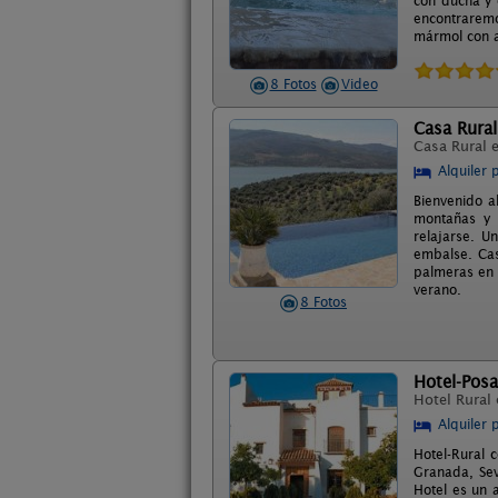
con ducha y 
encontraremo
mármol con a
8 Fotos
Video
Casa Rural
Casa Rural 
Alquiler 
Bienvenido a
montañas y e
relajarse. U
embalse. Cas
palmeras en 
verano.
8 Fotos
Hotel-Posa
Hotel Rural
Alquiler 
Hotel-Rural 
Granada, Sev
Hotel es un 