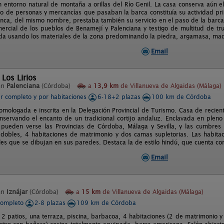
n entorno natural de montaña a orillas del Río Genil. La casa conserva aún el
ito de personas y mercancías que pasaban la barca constituía su actividad pri
finca, del mismo nombre, prestaba también su servicio en el paso de la barca
ercial de los pueblos de Benamejí y Palenciana y testigo de multitud de t
ida usando los materiales de la zona predominando la piedra, argamasa, mad
Email
 Los Lirios
en
Palenciana
(Córdoba)
a
13,9 km
de Villanueva de Algaidas (Málaga)
er completo y por habitaciones
6-18+2 plazas
100 km de Córdoba
omologada e inscrita en la Delegación Provincial de Turismo. Casa de recien
servando el encanto de un tradicional cortijo andaluz. Enclavada en plen
 pueden verse las Provincias de Córdoba, Málaga y Sevilla, y las cumbre
 dobles, 4 habitaciones de matrimonio y dos camas supletorias. Las habita
ales que se dibujan en sus paredes. Destaca la de estilo hindú, que cuenta co
Email
en
Iznájar
(Córdoba)
a
15 km
de Villanueva de Algaidas (Málaga)
completo
2-8 plazas
109 km de Córdoba
e 2 patios, una terraza, piscina, barbacoa, 4 habitaciones (2 de matrimonio