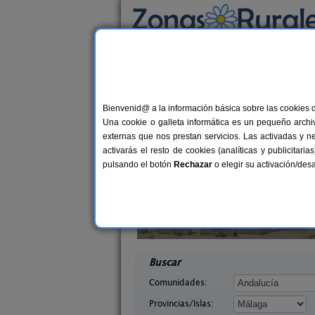
Busca por alojamiento
Alojamientos
>
Andalucía
>
Málaga
> Villanu
Casas Rurales en Vil
Bienvenid@ a la información básica sobre las cookies 
Una cookie o galleta informática es un pequeño archiv
externas que nos prestan servicios. Las activadas y n
activarás el resto de cookies (analíticas y publicita
pulsando el botón
Rechazar
o elegir su activación/de
dor de Los
14 pers.
30 €
s
Mansión Piedras Blancas
10+
desde
Málaga)
Colmenar (Málaga)
desd
Buscar
Comunidades:
Provincias/Islas: