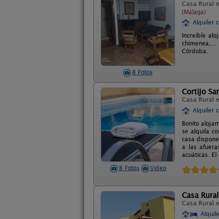
Casa Rural 
(Málaga)
Alquiler 
Increíble al
chimenea,...
Córdoba.
8 Fotos
Cortijo Sa
Casa Rural 
Alquiler 
Bonito aloja
se alquila c
casa dispone
a las afuer
acuáticas. El
8 Fotos
Video
Casa Rural 
Casa Rural 
Alquil