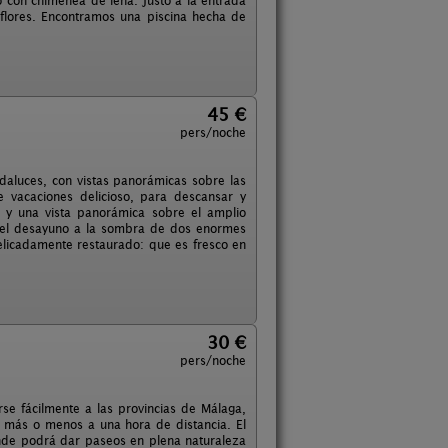
 con chimenea de leña. Justo a la entrada
lores. Encontramos una piscina hecha de
45 €
pers/noche
ndaluces, con vistas panorámicas sobre las
e vacaciones delicioso, para descansar y
a y una vista panorámica sobre el amplio
os el desayuno a la sombra de dos enormes
licadamente restaurado: que es fresco en
30 €
pers/noche
se fácilmente a las provincias de Málaga,
 más o menos a una hora de distancia. El
nde podrá dar paseos en plena naturaleza