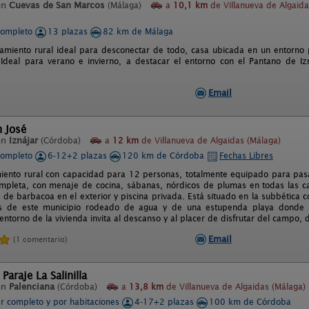
en
Cuevas de San Marcos
(Málaga)
a
10,1 km
de Villanueva de Algaida
completo
13 plazas
82 km de Málaga
ojamiento rural ideal para desconectar de todo, casa ubicada en un entorno 
 Ideal para verano e invierno, a destacar el entorno con el Pantano de 
Email
n José
en
Iznájar
(Córdoba)
a
12 km
de Villanueva de Algaidas (Málaga)
completo
6-12+2 plazas
120 km de Córdoba
Fechas Libres
miento rural con capacidad para 12 personas, totalmente equipado para pasa
ompleta, con menaje de cocina, sábanas, nórdicos de plumas en todas las cam
 de barbacoa en el exterior y piscina privada. Está situado en la subbética 
as de este municipio rodeado de agua y de una estupenda playa donde s
 entorno de la vivienda invita al descanso y al placer de disfrutar del campo,
Email
(1 comentario)
Paraje La Salinilla
en
Palenciana
(Córdoba)
a
13,8 km
de Villanueva de Algaidas (Málaga)
er completo y por habitaciones
4-17+2 plazas
100 km de Córdoba