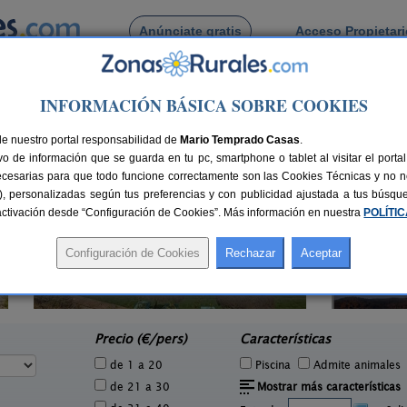
Anúnciate gratis
Acceso Propietar
Busca por pueblo
INFORMACIÓN BÁSICA SOBRE COOKIES
eva de Algaidas
lanueva de Algaidas
de nuestro portal responsabilidad de
Mario Temprado Casas
.
o de información que se guarda en tu pc, smartphone o tablet al visitar el port
ecesarias para que todo funcione correctamente son las Cookies Técnicas y no ne
rias), personalizadas según tus preferencias y con publicidad ajustada a tus búsq
sactivación desde “Configuración de Cookies”. Más información en nuestra
POLÍTI
Casa Sunset El Tejar
2 pers.
2-10+4 pers.
25 €
16 €
Almogía (Málaga)
e
desde
Precio (€/pers)
Características
de 1 a 20
Piscina
Admite animales
de 21 a 30
Mostrar más características