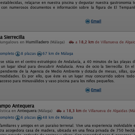
 establecidas, relajarse en nuestra piscina y degustar nuestra gastronomia to
 con numerosos documentos e información sobre la figura de El Tempanillo
Email
 Sierrecilla
Bungalows en
Humilladero
(Málaga)
a
18,2 km
de Villanueva de Algai
completo
8 plazas
67 km de Málaga
a se sitúa en el centro estratégico de Andalucía, a 40 minutos de las playas
un lugar ideal para descubrir Andalucía. Area de ocio la Sierrecilla: En e
ependiente de la Agencia de Medio Ambiente y dotada de mesas, sillas, que
modidades. Es por ello, que éste es un lugar muy concurrido sobre todo 
acceso para minusválidos y vaso piscina para los niños pequeños.
Email
ampo Antequera
ística en
Antequera
(Málaga)
a
18,3 km
de Villanueva de Algaidas (Má
completo
6 plazas
48 km de Málaga
 familiares y amigos en un paraíso terrenal. Vive una experiencia inolvidabl
tra acogedora casa de madera, ubicada en una finca privada de 750 hectárea