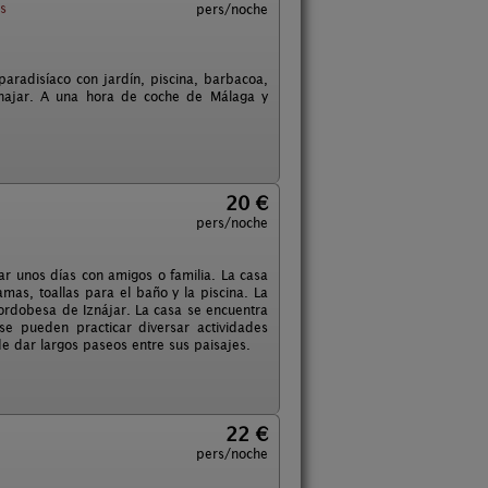
s
pers/noche
paradisíaco con jardín, piscina, barbacoa,
Iznajar. A una hora de coche de Málaga y
20 €
pers/noche
r unos días con amigos o familia. La casa
as, toallas para el baño y la piscina. La
cordobesa de Iznájar. La casa se encuentra
e pueden practicar diversar actividades
 de dar largos paseos entre sus paisajes.
22 €
pers/noche