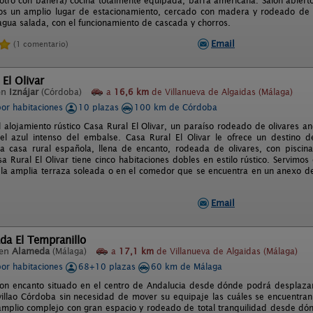
otro con bañera) cocina totalmente equipada, barra americana. Salón abierto
s un amplio lugar de estacionamiento, cercado con madera y rodeado de f
gua salada, con el funcionamiento de cascada y chorros.
Email
(1 comentario)
 El Olivar
en
Iznájar
(Córdoba)
a
16,6 km
de Villanueva de Algaidas (Málaga)
por habitaciones
10 plazas
100 km de Córdoba
l alojamiento rústico Casa Rural El Olivar, un paraíso rodeado de olivares a
l azul intenso del embalse. Casa Rural El Olivar le ofrece un destino d
na casa rural española, llena de encanto, rodeada de olivares, con piscin
a Rural El Olivar tiene cinco habitaciones dobles en estilo rústico. Servim
la amplia terraza soleada o en el comedor que se encuentra en un anexo de
Email
da El Tempranillo
 en
Alameda
(Málaga)
a
17,1 km
de Villanueva de Algaidas (Málaga)
por habitaciones
68+10 plazas
60 km de Málaga
con encanto situado en el centro de Andalucia desde dónde podrá desplazar
illao Córdoba sin necesidad de mover su equipaje las cuáles se encuentran
amplio complejo con gran espacio y rodeado de total tranquilidad desde dó