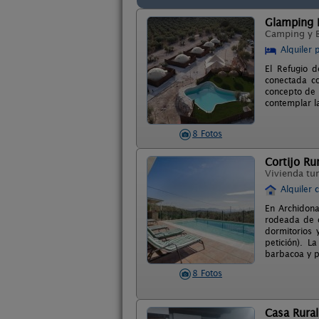
Glamping E
Camping y 
Alquiler 
El Refugio 
conectada co
concepto de 
contemplar l
8 Fotos
Cortijo Ru
Vivienda tur
Alquiler 
En Archidona
rodeada de o
dormitorios 
petición). 
barbacoa y pi
8 Fotos
Casa Rural