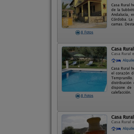
Casa Rural ho
de la Subbét
Andalucía, e
Córdoba. La 
camas. Desta
8 Fotos
Casa Rural
Casa Rural 
Alquil
Casa Rural h
el corazón d
Tempranillo.
distribución
dispone de 
calefacción.
8 Fotos
Casa Rural
Casa Rural 
Alquil