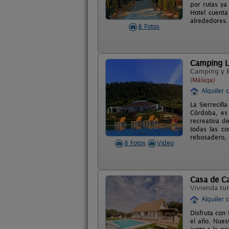
por rutas ya
Hotel cuenta
alrededores.
8 Fotos
Camping La
Camping y 
(Málaga)
Alquiler 
La Sierrecill
Córdoba, es 
recreativa d
todas las co
rebosadero, 
8 Fotos
Video
Casa de C
Vivienda tur
Alquiler 
Disfruta con
el año. Nues