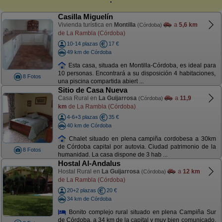
Casilla Miguelín
Vivienda turística en
Montilla
a
5,6 km
(Córdoba)
de La Rambla (Córdoba)
10-14 plazas
17 €
49 km de Córdoba
Esta casa, situada en Montilla-Córdoba, es ideal para
10 personas. Encontrará a su disposición 4 habitaciones,
8 Fotos
una piscina compartida abiert ...
Sitio de Casa Nueva
Casa Rural en
La Guijarrosa
a
11,9
(Córdoba)
km
de La Rambla (Córdoba)
4-6+3 plazas
35 €
40 km de Córdoba
Chalet situado en plena campiña cordobesa a 30km
de Córdoba capital por autovia. Ciudad patrimonio de la
8 Fotos
humanidad. La casa dispone de 3 hab ...
Hostal Al-Andalus
Hostal Rural en
La Guijarrosa
a
12 km
(Córdoba)
de La Rambla (Córdoba)
20+2 plazas
20 €
34 km de Córdoba
Bonito complejo rural situado en plena Campiña Sur
de Córdoba, a 34 km de la capital y muy bien comunicado.