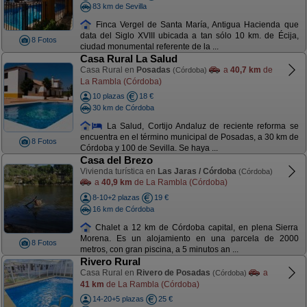
83 km de Sevilla
Finca Vergel de Santa María, Antigua Hacienda que
data del Siglo XVIII ubicada a tan sólo 10 km. de Écija,
8 Fotos
ciudad monumental referente de la ...
Casa Rural La Salud
Casa Rural en
Posadas
a
40,7 km
de
(Córdoba)
La Rambla (Córdoba)
10 plazas
18 €
30 km de Córdoba
La Salud, Cortijo Andaluz de reciente reforma se
encuentra en el término municipal de Posadas, a 30 km de
8 Fotos
Córdoba y 100 de Sevilla. Se haya ...
Casa del Brezo
Vivienda turística en
Las Jaras / Córdoba
(Córdoba)
a
40,9 km
de La Rambla (Córdoba)
8-10+2 plazas
19 €
16 km de Córdoba
Chalet a 12 km de Córdoba capital, en plena Sierra
Morena. Es un alojamiento en una parcela de 2000
8 Fotos
metros, con gran piscina, a 5 minutos an ...
Rivero Rural
Casa Rural en
Rivero de Posadas
a
(Córdoba)
41 km
de La Rambla (Córdoba)
14-20+5 plazas
25 €