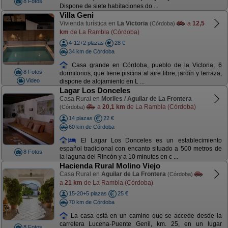
8 Fotos
Dispone de siete habitaciones do ...
Villa Geni
Vivienda turística en
La Victoria
a
12,5
(Córdoba)
km
de La Rambla (Córdoba)
4-12+2 plazas
28 €
34 km de Córdoba
Casa grande en Córdoba, pueblo de la Victoria, 6
8 Fotos
dormitorios, que tiene piscina al aire libre, jardín y terraza,
Video
dispone de alojamiento en L ...
Lagar Los Donceles
Casa Rural en
Moriles / Aguilar de La Frontera
a
20,1 km
de La Rambla (Córdoba)
(Córdoba)
14 plazas
22 €
60 km de Córdoba
El Lagar Los Donceles es un establecimiento
español tradicional con encanto situado a 500 metros de
8 Fotos
la laguna del Rincón y a 10 minutos en c ...
Hacienda Rural Molino Viejo
Casa Rural en
Aguilar de La Frontera
(Córdoba)
a
21 km
de La Rambla (Córdoba)
15-20+5 plazas
25 €
70 km de Córdoba
La casa está en un camino que se accede desde la
carretera Lucena-Puente Genil, km. 25, en un lugar
8 Fotos