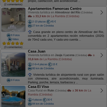
propio, calefacción, aire acondicionad ...
(2 comentarios)
Apartamentos Famorcas Centro
Vivienda turística en
Almodovar del Río
(Córdoba)
a
33,3 km
de La Rambla (Córdoba)
2-10 plazas
45 €
27 km de Córdoba
Casa grande en pleno centro de Almodóvar del Rio,
8 Fotos
convertida en 2 apartamentos recién reformados (2020)
Video
de 70m2 cada uno, Y cada uno cuenta ...
(3 comentarios)
Casa Juan
Vivienda turística en
Jauja / Lucena
a
(Córdoba)
33,6 km
de La Rambla (Córdoba)
2-6+4 plazas
15 €
80 km de Córdoba
Vivienda turística de alojamiento rural con gran salón
con chimenea, aire acondicionado, muy iluminada.
8 Fotos
Parking, porche, terraza, barbacoa y ...
Casa El Viso
Casa Rural en
Rute
a
36 km
de La
(Córdoba)
Rambla (Córdoba)
4 plazas
30 €
84 km de Córdoba