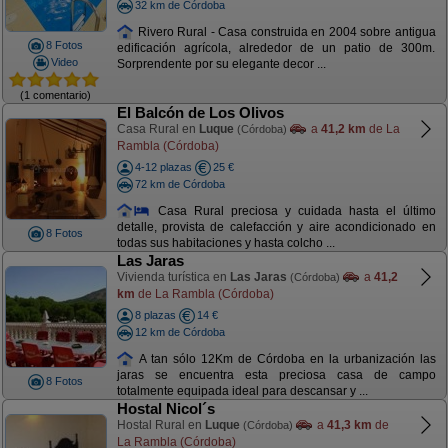
32 km de Córdoba
Rivero Rural - Casa construida en 2004 sobre antigua
8 Fotos
edificación agrícola, alrededor de un patio de 300m.
Video
Sorprendente por su elegante decor ...
(1 comentario)
El Balcón de Los Olivos
Casa Rural en
Luque
a
41,2 km
de La
(Córdoba)
Rambla (Córdoba)
4-12 plazas
25 €
72 km de Córdoba
Casa Rural preciosa y cuidada hasta el último
detalle, provista de calefacción y aire acondicionado en
8 Fotos
todas sus habitaciones y hasta colcho ...
Las Jaras
Vivienda turística en
Las Jaras
a
41,2
(Córdoba)
km
de La Rambla (Córdoba)
8 plazas
14 €
12 km de Córdoba
A tan sólo 12Km de Córdoba en la urbanización las
jaras se encuentra esta preciosa casa de campo
8 Fotos
totalmente equipada ideal para descansar y ...
Hostal Nicol´s
Hostal Rural en
Luque
a
41,3 km
de
(Córdoba)
La Rambla (Córdoba)