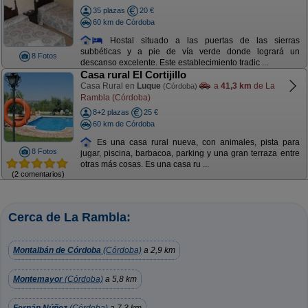
35 plazas
20 €
60 km de Córdoba
Hostal situado a las puertas de las sierras
subbéticas y a pie de vía verde donde logrará un
8 Fotos
descanso excelente. Este establecimiento tradic ...
Casa rural El Cortijillo
Casa Rural en
Luque
a
41,3 km
de La
(Córdoba)
Rambla (Córdoba)
8+2 plazas
25 €
60 km de Córdoba
Es una casa rural nueva, con animales, pista para
8 Fotos
jugar, piscina, barbacoa, parking y una gran terraza entre
otras más cosas. Es una casa ru ...
(2 comentarios)
Cerca de La Rambla:
Montalbán de Córdoba
(Córdoba)
a 2,9 km
Montemayor
(Córdoba)
a 5,8 km