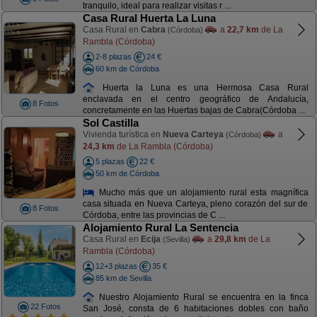
tranquilo, ideal para realizar visitas r ...
Casa Rural Huerta La Luna
Casa Rural en
Cabra
a
22,7 km
de La
(Córdoba)
Rambla (Córdoba)
2-8 plazas
24 €
60 km de Córdoba
Huerta la Luna es una Hermosa Casa Rural
enclavada en el centro geográfico de Andalucía,
8 Fotos
concretamente en las Huertas bajas de Cabra(Córdoba ...
Sol Castilla
Vivienda turística en
Nueva Carteya
a
(Córdoba)
24,3 km
de La Rambla (Córdoba)
5 plazas
22 €
50 km de Córdoba
Mucho más que un alojamiento rural esta magnífica
casa situada en Nueva Carteya, pleno corazón del sur de
8 Fotos
Córdoba, entre las provincias de C ...
Alojamiento Rural La Sentencia
Casa Rural en
Ecija
a
29,8 km
de La
(Sevilla)
Rambla (Córdoba)
12+3 plazas
35 €
85 km de Sevilla
Nuestro Alojamiento Rural se encuentra en la finca
22 Fotos
San José, consta de 6 habitaciones dobles con baño