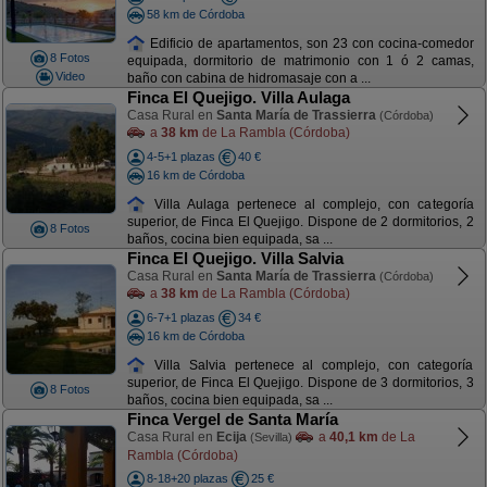
58 km de Córdoba
Edificio de apartamentos, son 23 con cocina-comedor
8 Fotos
equipada, dormitorio de matrimonio con 1 ó 2 camas,
Video
baño con cabina de hidromasaje con a ...
Finca El Quejigo. Villa Aulaga
Casa Rural en
Santa María de Trassierra
(Córdoba)
a
38 km
de La Rambla (Córdoba)
4-5+1 plazas
40 €
16 km de Córdoba
Villa Aulaga pertenece al complejo, con categoría
superior, de Finca El Quejigo. Dispone de 2 dormitorios, 2
8 Fotos
baños, cocina bien equipada, sa ...
Finca El Quejigo. Villa Salvia
Casa Rural en
Santa María de Trassierra
(Córdoba)
a
38 km
de La Rambla (Córdoba)
6-7+1 plazas
34 €
16 km de Córdoba
Villa Salvia pertenece al complejo, con categoría
superior, de Finca El Quejigo. Dispone de 3 dormitorios, 3
8 Fotos
baños, cocina bien equipada, sa ...
Finca Vergel de Santa María
Casa Rural en
Ecija
a
40,1 km
de La
(Sevilla)
Rambla (Córdoba)
8-18+20 plazas
25 €