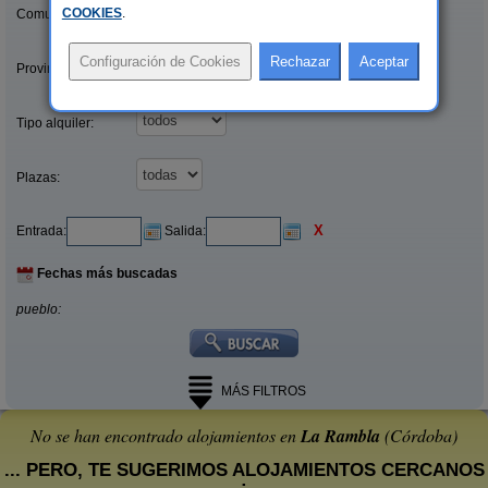
COOKIES
.
Comunidades:
Provincias/Islas:
Tipo alquiler:
Plazas:
X
Entrada:
Salida:
Fechas más buscadas
pueblo:
MÁS FILTROS
No se han encontrado alojamientos en
La Rambla
(Córdoba)
... PERO, TE SUGERIMOS ALOJAMIENTOS CERCANOS
: