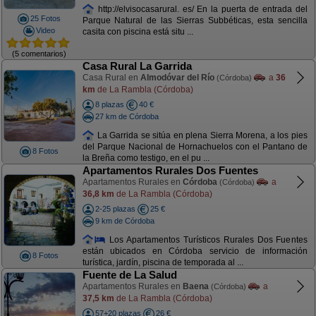
http://elvisocasarural. es/ En la puerta de entrada del
25 Fotos
Parque Natural de las Sierras Subbéticas, esta sencilla
Video
casita con piscina está situ ...
(5 comentarios)
Casa Rural La Garrida
Casa Rural en
Almodóvar del Río
a
36
(Córdoba)
km
de La Rambla (Córdoba)
8 plazas
40 €
27 km de Córdoba
La Garrida se sitúa en plena Sierra Morena, a los pies
del Parque Nacional de Hornachuelos con el Pantano de
8 Fotos
la Breña como testigo, en el pu ...
Apartamentos Rurales Dos Fuentes
Apartamentos Rurales en
Córdoba
a
(Córdoba)
36,8 km
de La Rambla (Córdoba)
2-25 plazas
25 €
9 km de Córdoba
Los Apartamentos Turísticos Rurales Dos Fuentes
están ubicados en Córdoba servicio de información
8 Fotos
turística, jardín, piscina de temporada al ...
Fuente de La Salud
Apartamentos Rurales en
Baena
a
(Córdoba)
37,5 km
de La Rambla (Córdoba)
57+20 plazas
26 €