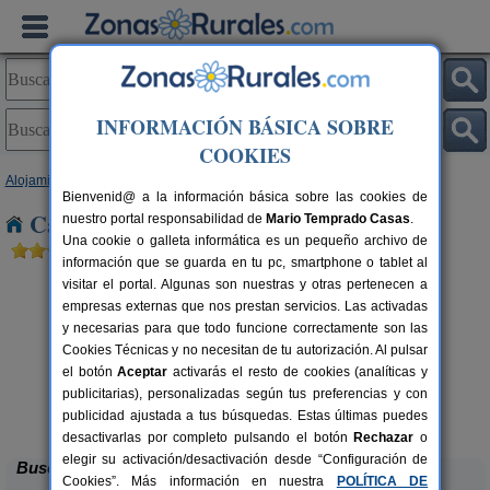
INFORMACIÓN BÁSICA SOBRE
COOKIES
Alojamientos
>
Andalucía
>
Córdoba
> La Rambla
Bienvenid@ a la información básica sobre las cookies de
Casas Rurales cerca de La Rambla
nuestro portal responsabilidad de
Mario Temprado Casas
.
Una cookie o galleta informática es un pequeño archivo de
información que se guarda en tu pc, smartphone o tablet al
visitar el portal. Algunas son nuestras y otras pertenecen a
empresas externas que nos prestan servicios. Las activadas
y necesarias para que todo funcione correctamente son las
Cookies Técnicas y no necesitan de tu autorización. Al pulsar
el botón
Aceptar
activarás el resto de cookies (analíticas y
publicitarias), personalizadas según tus preferencias y con
Casa Rural La Cruz de San Pedro
rs.
10-12 pers.
 €
27 €
publicidad ajustada a tus búsquedas. Estas últimas puedes
Añora (Córdoba)
desde
desactivarlas por completo pulsando el botón
Rechazar
o
elegir su activación/desactivación desde “Configuración de
Buscar
Cookies”. Más información en nuestra
POLÍTICA DE