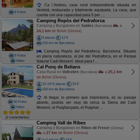
Ca l´Andreu, casa rural independiente situada en
Ventolá, restaurada y totalmente equipada. La casa, que
8 Fotos
cuenta con una capacidad para 5 per ...
Camping Repòs del Pedraforca
Camping y Bungalows en
Saldes
a
(Barcelona)
24,1 km
de Bolvir (Girona)
8 plazas
12 €
150 km de Barcelona
Camping Repòs del Pedraforca. Barcelona. Situado
8 Fotos
en plena naturaleza, al pie del Pedraforca, en el Parque
Video
Natural Cadí-Moixeró. Ideal para f ...
Cal Ponç de Belians
Casa Rural en
Vallcebre
a
25,1 km
(Barcelona)
de Bolvir (Girona)
10-19+5 plazas
33 €
100 km de Barcelona
Al llegar, lo primero que impresiona, es su paisaje
50 Fotos
abierto, podrás ver muy de cerca la Sierra del Cadí
Video
Moixeró, el Puigllançada, el Puigmal ...
(2 comentarios)
Camping Vall de Ribes
Camping y Bungalows en
Ribes de Freser
(Girona)
a
27 km
de Bolvir (Girona)
4+2 plazas
18 €