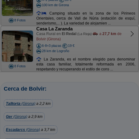
100 km de Girona
Camping situado en la zona de los Pirineos
Orientales, cerca de Vall de Núria (estación de esquí,
8 Fotos
senderismo,... ). La variedad de alojamien ...
Casa La Zaranda
Casa Rural en
El Redal
a
27,7 km
de
(La Rioja)
Bolvir (Girona)
6-8+3 plazas
19 €
28 km de Logroño
La Zaranda, es el nombre elegido para denominar
esta casa familiar, totalmente reformada en 2006,
8 Fotos
respetando y recuperando el estilo de cons ...
Cerca de Bolvir:
Talltorta
(Girona)
a 2,2 km
Ger
(Girona)
a 2,9 km
Escadarcs
(Girona)
a 3,7 km