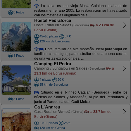
La casa, es una vieja Masía Catalana acabada de
restaurar en el año 2005. La restauración se ha realizado
8 Fotos
con los materiales originales de s ...
Hostal Pedraforca
Hostal Rural en
Saldes
a
23 km
de
(Barcelona)
Bolvir (Girona)
45+10 plazas
37 €
120 km de Barcelona
Hotel familiar de alta montaña. Ideal para viajar en
familia o con amigos, para disfruitar de una buena cocina,
8 Fotos
de una vistas excepcionales, ...
Càmping El Pedra
Camping y Bungalows en
Saldes
a
(Barcelona)
23,3 km
de Bolvir (Girona)
4 plazas
20 €
35 km de Barcelona
Situado en el Pirineo Catalán (Berguedà), entre los
núcleos de Saldes y Massanés, al pie del Pedraforca y
8 Fotos
junto al Parque natural Cadí-Moixe ...
Ca L´Andreu
Casa Rural en
Ventolà
a
23,7 km
de
(Girona)
Bolvir (Girona)
2-5+1 plazas
25 €
120 km de Girona