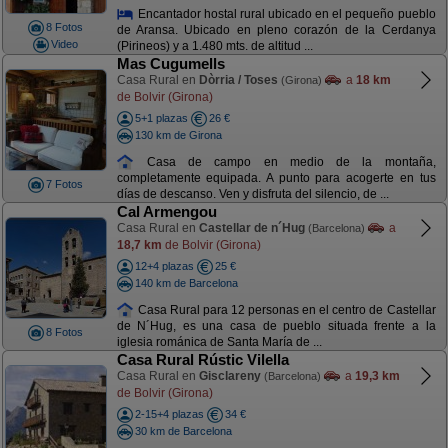
Encantador hostal rural ubicado en el pequeño pueblo
8 Fotos
de Aransa. Ubicado en pleno corazón de la Cerdanya
Video
(Pirineos) y a 1.480 mts. de altitud ...
Mas Cugumells
Casa Rural en
Dòrria / Toses
a
18 km
(Girona)
de Bolvir (Girona)
5+1 plazas
26 €
130 km de Girona
Casa de campo en medio de la montaña,
completamente equipada. A punto para acogerte en tus
7 Fotos
días de descanso. Ven y disfruta del silencio, de ...
Cal Armengou
Casa Rural en
Castellar de n´Hug
a
(Barcelona)
18,7 km
de Bolvir (Girona)
12+4 plazas
25 €
140 km de Barcelona
Casa Rural para 12 personas en el centro de Castellar
de N´Hug, es una casa de pueblo situada frente a la
8 Fotos
iglesia románica de Santa María de ...
Casa Rural Rústic Vilella
Casa Rural en
Gisclareny
a
19,3 km
(Barcelona)
de Bolvir (Girona)
2-15+4 plazas
34 €
30 km de Barcelona