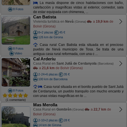
La masía dispone de cinco habitaciones con baño,
calefacción y magníficas vistas al exterior, comedor, sala
8 Fotos
de estar equipada con chimenea, ...
Can Batista
Vivienda turística en
Nevà
a
19,9 km
de
(Girona)
Bolvir (Girona)
8+2 plazas
45 €
126 km de Girona
Casa rural Can Batista esta situada en el precioso
8 Fotos
pueblo de Nevà municipio de Tosa. Se trata de una
Video
antigua casa rural reformada, con una c ...
Cal Arderiu
Casa Rural en
Sant Julià de Cerdanyola
(Barcelona)
a
21,6 km
de Bolvir (Girona)
2-24+6 plazas
35 €
100 km de Barcelona
Casa rural situada en el bonito pueblo de Sant Julià
8 Fotos
de Cerdanyola, un pueblo tranquilo con mucho encanto y
con unas vistas magníficas en to ...
(1 comentario)
Mas Merolla
Casa Rural en
Gombrèn
a
22,7 km
de
(Girona)
Bolvir (Girona)
2-10+2 plazas
28 €
14 km de Girona