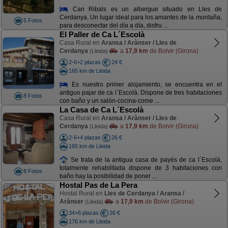
Can Ribals es un albergue situado en Lles de
Cerdanya. Un lugar ideal para los amantes de la montaña,
5 Fotos
para desconectar del día a día, disfru ...
El Paller de Ca L´Escolà
Casa Rural en
Aransa / Arànser / Lles de
Cerdanya
a
17,9 km
de Bolvir (Girona)
(Lleida)
2-6+2 plazas
24 €
165 km de Lleida
Es nuestro primer alojamiento, se encuentra en el
antiguo pajar de ca l´Escolà. Dispone de tres habitaciones
8 Fotos
con baño y un salón-cocina-come ...
La Casa de Ca L´Escolà
Casa Rural en
Aransa / Arànser / Lles de
Cerdanya
a
17,9 km
de Bolvir (Girona)
(Lleida)
2-6+4 plazas
26 €
165 km de Lleida
Se trata de la antigua casa de payés de ca l´Escolà,
totalmente rehabilitada dispone de 3 habitaciones con
8 Fotos
baño hay la posibilidad de poner ...
Hostal Pas de La Pera
Hostal Rural en
Lles de Cerdanya / Aransa /
Arànser
a
17,9 km
de Bolvir (Girona)
(Lleida)
34+6 plazas
26 €
176 km de Lleida