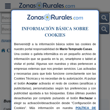
INFORMACIÓN BÁSICA SOBRE
COOKIES
Alojamientos
>
Cataluña
>
Girona
> Bolvir
Bienvenid@ a la información básica sobre las cookies de
Casas Rurales cerca de Bolvir
nuestro portal responsabilidad de
Mario Temprado Casas
.
Una cookie o galleta informática es un pequeño archivo de
información que se guarda en tu pc, smartphone o tablet al
visitar el portal. Algunas son nuestras y otras pertenecen a
empresas externas que nos prestan servicios. Las activadas
y necesarias para que todo funcione correctamente son las
Cookies Técnicas y no necesitan de tu autorización. Al pulsar
el botón
Aceptar
activarás el resto de cookies (analíticas y
Mas Ca La Coixa - El Fogatge
rs.
4-8 pers.
publicitarias), personalizadas según tus preferencias y con
 €
32 €
Tortellà (Girona)
desde
publicidad ajustada a tus búsquedas. Estas últimas puedes
desactivarlas por completo pulsando el botón
Rechazar
o
Buscar
elegir su activación/desactivación desde “Configuración de
Cookies”. Más información en nuestra
POLÍTICA DE
Comunidades: