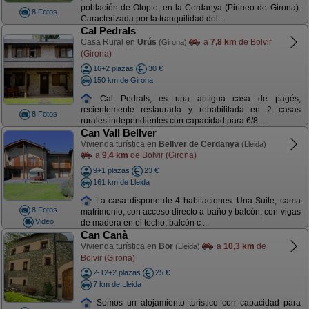
población de Olopte, en la Cerdanya (Pirineo de Girona).
8 Fotos
Caracterizada por la tranquilidad del ...
Cal Pedrals
Casa Rural en
Urús
a
7,8 km
de Bolvir
(Girona)
(Girona)
16+2 plazas
30 €
150 km de Girona
Cal Pedrals, es una antigua casa de pagés,
recientemente restaurada y rehabilitada en 2 casas
8 Fotos
rurales independientes con capacidad para 6/8 ...
Can Vall Bellver
Vivienda turística en
Bellver de Cerdanya
(Lleida)
a
9,4 km
de Bolvir (Girona)
9+1 plazas
23 €
161 km de Lleida
La casa dispone de 4 habitaciones. Una Suite, cama
8 Fotos
matrimonio, con acceso directo a baño y balcón, con vigas
Video
de madera en el techo, balcón c ...
Can Canà
Vivienda turística en
Bor
a
10,3 km
de
(Lleida)
Bolvir (Girona)
2-12+2 plazas
25 €
7 km de Lleida
Somos un alojamiento turístico con capacidad para