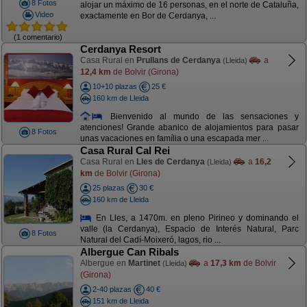
8 Fotos
alojar un máximo de 16 personas, en el norte de Cataluña,
Video
exactamente en Bor de Cerdanya, ...
(1 comentario)
Cerdanya Resort
Casa Rural en
Prullans de Cerdanya
a
(Lleida)
12,4 km
de Bolvir (Girona)
10+10 plazas
25 €
160 km de Lleida
Bienvenido al mundo de las sensaciones y
atenciones! Grande abanico de alojamientos para pasar
8 Fotos
unas vacaciones en família o una escapada mer ...
Casa Rural Cal Rei
Casa Rural en
Lles de Cerdanya
a
16,2
(Lleida)
km
de Bolvir (Girona)
25 plazas
30 €
160 km de Lleida
En Lles, a 1470m. en pleno Pirineo y dominando el
valle (la Cerdanya), Espacio de Interés Natural, Parc
8 Fotos
Natural del Cadí-Moixeró, lagos, rio ...
Albergue Can Ribals
Albergue en
Martinet
a
17,3 km
de Bolvir
(Lleida)
(Girona)
2-40 plazas
40 €
151 km de Lleida