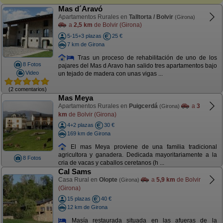
Mas d´Aravó
Apartamentos Rurales en
Talltorta / Bolvir
(Girona)
a
2,5 km
de Bolvir (Girona)
5-15+3 plazas
25 €
7 km de Girona
Tras un proceso de rehabilitación de uno de los
8 Fotos
pajares del Mas d Aravo han salido tres apartamentos bajo
Video
un tejado de madera con unas vigas ...
(2 comentarios)
Mas Meya
Apartamentos Rurales en
Puigcerdá
a
3
(Girona)
km
de Bolvir (Girona)
4+2 plazas
30 €
169 km de Girona
El mas Meya proviene de una familia tradicional
agricultora y ganadera. Dedicada mayoritariamente a la
8 Fotos
cria de vacas y caballos ceretanos (h ...
Cal Sams
Casa Rural en
Olopte
a
5,9 km
de Bolvir
(Girona)
(Girona)
15 plazas
40 €
12 km de Girona
Masía restaurada situada en las afueras de la