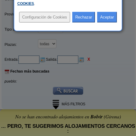
COOKIES
.
Provincias/Islas:
Tipo alquiler:
Plazas:
X
Entrada:
Salida:
Fechas más buscadas
pueblo:
MÁS FILTROS
No se han encontrado alojamientos en
Bolvir
(Girona)
... PERO, TE SUGERIMOS ALOJAMIENTOS CERCANOS
: