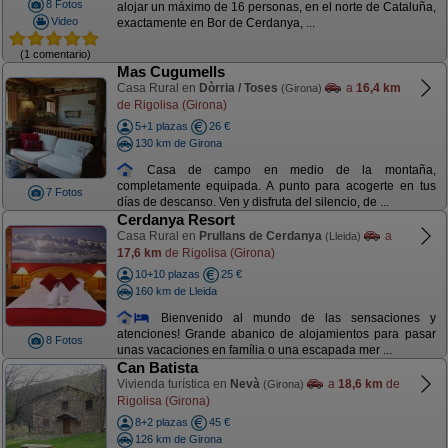
8 Fotos
alojar un máximo de 16 personas, en el norte de Cataluña,
Video
exactamente en Bor de Cerdanya, ...
(1 comentario)
Mas Cugumells
Casa Rural en
Dòrria / Toses
a
16,4 km
(Girona)
de Rigolisa (Girona)
5+1 plazas
26 €
130 km de Girona
Casa de campo en medio de la montaña,
completamente equipada. A punto para acogerte en tus
7 Fotos
días de descanso. Ven y disfruta del silencio, de ...
Cerdanya Resort
Casa Rural en
Prullans de Cerdanya
a
(Lleida)
17,6 km
de Rigolisa (Girona)
10+10 plazas
25 €
160 km de Lleida
Bienvenido al mundo de las sensaciones y
atenciones! Grande abanico de alojamientos para pasar
8 Fotos
unas vacaciones en família o una escapada mer ...
Can Batista
Vivienda turística en
Nevà
a
18,6 km
de
(Girona)
Rigolisa (Girona)
8+2 plazas
45 €
126 km de Girona