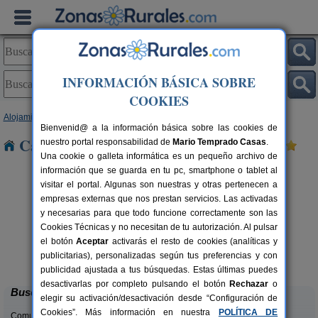
INFORMACIÓN BÁSICA SOBRE
COOKIES
Alojamientos
>
Cataluña
>
Girona
> Rigolisa
Bienvenid@ a la información básica sobre las cookies de
Casas Rurales cerca de Rigolisa
nuestro portal responsabilidad de
Mario Temprado Casas
.
Una cookie o galleta informática es un pequeño archivo de
información que se guarda en tu pc, smartphone o tablet al
visitar el portal. Algunas son nuestras y otras pertenecen a
empresas externas que nos prestan servicios. Las activadas
y necesarias para que todo funcione correctamente son las
Cookies Técnicas y no necesitan de tu autorización. Al pulsar
rs.
el botón
Aceptar
activarás el resto de cookies (analíticas y
 €
Can Marc
2-12 pers.
publicitarias), personalizadas según tus preferencias y con
33 €
Massanes (Girona)
desde
publicidad ajustada a tus búsquedas. Estas últimas puedes
desactivarlas por completo pulsando el botón
Rechazar
o
Buscar
elegir su activación/desactivación desde “Configuración de
Cookies”. Más información en nuestra
POLÍTICA DE
Comunidades: