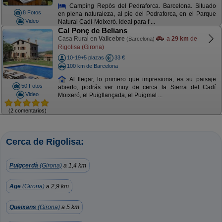
Camping Repòs del Pedraforca. Barcelona. Situado
8 Fotos
en plena naturaleza, al pie del Pedraforca, en el Parque
Video
Natural Cadí-Moixeró. Ideal para f ...
Cal Ponç de Belians
Casa Rural en
Vallcebre
a
29 km
de
(Barcelona)
Rigolisa (Girona)
10-19+5 plazas
33 €
100 km de Barcelona
Al llegar, lo primero que impresiona, es su paisaje
50 Fotos
abierto, podrás ver muy de cerca la Sierra del Cadí
Video
Moixeró, el Puigllançada, el Puigmal ...
(2 comentarios)
Cerca de Rigolisa:
Puigcerdà
(Girona)
a 1,4 km
Age
(Girona)
a 2,9 km
Queixans
(Girona)
a 5 km