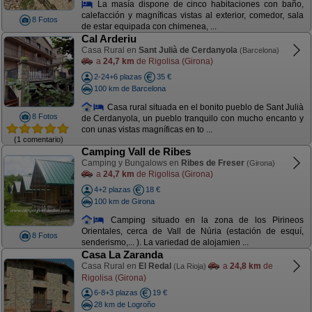
La masía dispone de cinco habitaciones con baño,
calefacción y magníficas vistas al exterior, comedor, sala
8 Fotos
de estar equipada con chimenea, ...
Cal Arderiu
Casa Rural en
Sant Julià de Cerdanyola
(Barcelona)
a
24,7 km
de Rigolisa (Girona)
2-24+6 plazas
35 €
100 km de Barcelona
Casa rural situada en el bonito pueblo de Sant Julià
8 Fotos
de Cerdanyola, un pueblo tranquilo con mucho encanto y
con unas vistas magníficas en to ...
(1 comentario)
Camping Vall de Ribes
Camping y Bungalows en
Ribes de Freser
(Girona)
a
24,7 km
de Rigolisa (Girona)
4+2 plazas
18 €
100 km de Girona
Camping situado en la zona de los Pirineos
Orientales, cerca de Vall de Núria (estación de esquí,
8 Fotos
senderismo,... ). La variedad de alojamien ...
Casa La Zaranda
Casa Rural en
El Redal
a
24,8 km
de
(La Rioja)
Rigolisa (Girona)
6-8+3 plazas
19 €
28 km de Logroño