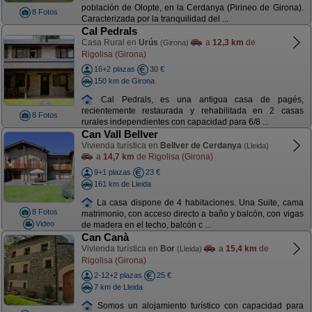
población de Olopte, en la Cerdanya (Pirineo de Girona).
8 Fotos
Caracterizada por la tranquilidad del ...
Cal Pedrals
Casa Rural en
Urús
a
12,3 km
de
(Girona)
Rigolisa (Girona)
16+2 plazas
30 €
150 km de Girona
Cal Pedrals, es una antigua casa de pagés,
recientemente restaurada y rehabilitada en 2 casas
8 Fotos
rurales independientes con capacidad para 6/8 ...
Can Vall Bellver
Vivienda turística en
Bellver de Cerdanya
(Lleida)
a
14,7 km
de Rigolisa (Girona)
9+1 plazas
23 €
161 km de Lleida
La casa dispone de 4 habitaciones. Una Suite, cama
8 Fotos
matrimonio, con acceso directo a baño y balcón, con vigas
Video
de madera en el techo, balcón c ...
Can Canà
Vivienda turística en
Bor
a
15,4 km
de
(Lleida)
Rigolisa (Girona)
2-12+2 plazas
25 €
7 km de Lleida
Somos un alojamiento turístico con capacidad para