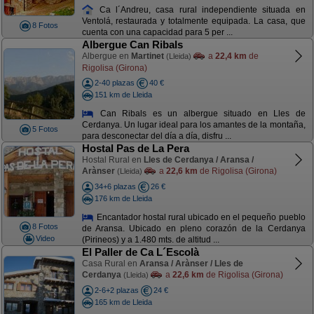
Ca l´Andreu, casa rural independiente situada en
Ventolá, restaurada y totalmente equipada. La casa, que
8 Fotos
cuenta con una capacidad para 5 per ...
Albergue Can Ribals
Albergue en
Martinet
a
22,4 km
de
(Lleida)
Rigolisa (Girona)
2-40 plazas
40 €
151 km de Lleida
Can Ribals es un albergue situado en Lles de
Cerdanya. Un lugar ideal para los amantes de la montaña,
5 Fotos
para desconectar del día a día, disfru ...
Hostal Pas de La Pera
Hostal Rural en
Lles de Cerdanya / Aransa /
Arànser
a
22,6 km
de Rigolisa (Girona)
(Lleida)
34+6 plazas
26 €
176 km de Lleida
Encantador hostal rural ubicado en el pequeño pueblo
8 Fotos
de Aransa. Ubicado en pleno corazón de la Cerdanya
Video
(Pirineos) y a 1.480 mts. de altitud ...
El Paller de Ca L´Escolà
Casa Rural en
Aransa / Arànser / Lles de
Cerdanya
a
22,6 km
de Rigolisa (Girona)
(Lleida)
2-6+2 plazas
24 €
165 km de Lleida