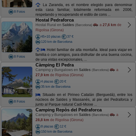
La Zaranda, es el nombre elegido para denominar
esta casa familiar, totalmente reformada en 2006,
8 Fotos
respetando y recuperando el estilo de cons ...
Hostal Pedraforca
Hostal Rural en
Saldes
a
27,6 km
de
(Barcelona)
Rigolisa (Girona)
45+10 plazas
37 €
120 km de Barcelona
Hotel familiar de alta montaña. Ideal para viajar en
familia o con amigos, para disfruitar de una buena cocina,
8 Fotos
de una vistas excepcionales, ...
Càmping El Pedra
Camping y Bungalows en
Saldes
a
(Barcelona)
27,9 km
de Rigolisa (Girona)
4 plazas
20 €
35 km de Barcelona
Situado en el Pirineo Catalán (Berguedà), entre los
núcleos de Saldes y Massanés, al pie del Pedraforca y
8 Fotos
junto al Parque natural Cadí-Moixe ...
Camping Repòs del Pedraforca
Camping y Bungalows en
Saldes
a
(Barcelona)
28,8 km
de Rigolisa (Girona)
8 plazas
12 €
150 km de Barcelona