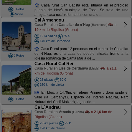
Casa rural Can Batista esta situada en el precioso
8 Fotos
pueblo de Nevà municipio de Tosa. Se trata de una
Video
antigua casa rural reformada, con una c ...
Cal Armengou
Casa Rural en
Castellar de n´Hug
a
(Barcelona)
19 km
de Rigolisa (Girona)
12+4 plazas
25 €
140 km de Barcelona
Casa Rural para 12 personas en el centro de Castellar
de N´Hug, es una casa de pueblo situada frente a la
8 Fotos
iglesia románica de Santa María de ...
Casa Rural Cal Rei
Casa Rural en
Lles de Cerdanya
a
21,1
(Lleida)
km
de Rigolisa (Girona)
25 plazas
30 €
160 km de Lleida
En Lles, a 1470m. en pleno Pirineo y dominando el
valle (la Cerdanya), Espacio de Interés Natural, Parc
8 Fotos
Natural del Cadí-Moixeró, lagos, rio ...
Ca L´Andreu
Casa Rural en
Ventolà
a
21,6 km
de
(Girona)
Rigolisa (Girona)
2-5+1 plazas
25 €
120 km de Girona