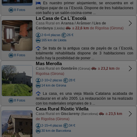
Es nuestro primer alojamiento, se encuentra en el
antiguo pajar de ca l´Escolà. Dispone de tres habitaciones
8 Fotos
con baño y un salón-cocina-come ...
La Casa de Ca L´Escolà
Casa Rural en
Aransa / Arànser / Lles de
Cerdanya
a
22,6 km
de Rigolisa (Girona)
(Lleida)
2-6+4 plazas
26 €
165 km de Lleida
Se trata de la antigua casa de payés de ca l´Escolà,
totalmente rehabilitada dispone de 3 habitaciones con
8 Fotos
baño hay la posibilidad de poner ...
Mas Merolla
Casa Rural en
Gombrèn
a
23,2 km
de
(Girona)
Rigolisa (Girona)
2-10+2 plazas
28 €
14 km de Girona
La casa, es una vieja Masía Catalana acabada de
restaurar en el año 2005. La restauración se ha realizado
8 Fotos
con los materiales originales de s ...
Casa Rural Rústic Vilella
Casa Rural en
Gisclareny
a
23,5 km
(Barcelona)
de Rigolisa (Girona)
2-15+4 plazas
34 €
30 km de Barcelona