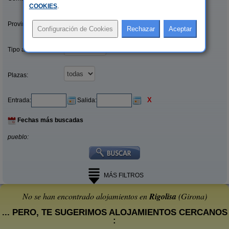
COOKIES
.
Provincias/Islas:
Tipo alquiler:
Plazas:
X
Entrada:
Salida:
Fechas más buscadas
pueblo:
MÁS FILTROS
No se han encontrado alojamientos en
Rigolisa
(Girona)
... PERO, TE SUGERIMOS ALOJAMIENTOS CERCANOS
: