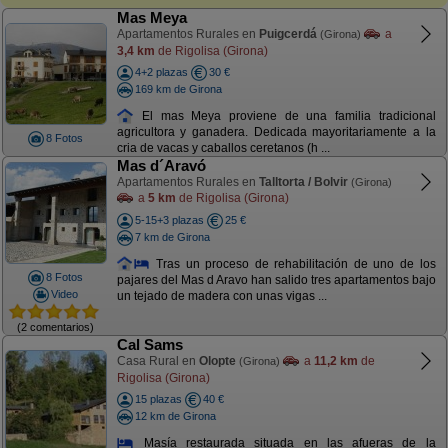
Mas Meya
Apartamentos Rurales en
Puigcerdá
a
(Girona)
3,4 km
de Rigolisa (Girona)
4+2 plazas
30 €
169 km de Girona
El mas Meya proviene de una familia tradicional
agricultora y ganadera. Dedicada mayoritariamente a la
8 Fotos
cria de vacas y caballos ceretanos (h ...
Mas d´Aravó
Apartamentos Rurales en
Talltorta / Bolvir
(Girona)
a
5 km
de Rigolisa (Girona)
5-15+3 plazas
25 €
7 km de Girona
Tras un proceso de rehabilitación de uno de los
8 Fotos
pajares del Mas d Aravo han salido tres apartamentos bajo
Video
un tejado de madera con unas vigas ...
(2 comentarios)
Cal Sams
Casa Rural en
Olopte
a
11,2 km
de
(Girona)
Rigolisa (Girona)
15 plazas
40 €
12 km de Girona
Masía restaurada situada en las afueras de la