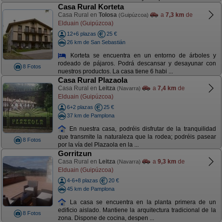
Casa Rural Korteta
Casa Rural en
Tolosa
a
7,3 km
de
(Guipúzcoa)
Elduain (Guipúzcoa)
12+6 plazas
25 €
26 km de San Sebastián
Korteta se encuentra en un entorno de árboles y
rodeado de pájaros. Podrá descansar y desayunar con
8 Fotos
nuestros productos. La casa tiene 6 habi ...
Casa Rural Plazaola
Casa Rural en
Leitza
a
7,4 km
de
(Navarra)
Elduain (Guipúzcoa)
6+2 plazas
25 €
37 km de Pamplona
En nuestra casa, podréis disfrutar de la tranquilidad
que transmite la naturaleza que la rodea; podréis pasear
8 Fotos
por la vía del Plazaola en la ...
Gorritzun
Casa Rural en
Leitza
a
9,3 km
de
(Navarra)
Elduain (Guipúzcoa)
4-6+8 plazas
20 €
45 km de Pamplona
La casa se encuentra en la planta primera de un
edificio aislado. Mantiene la arquitectura tradicional de la
8 Fotos
zona. Dispone de cocina, despen ...