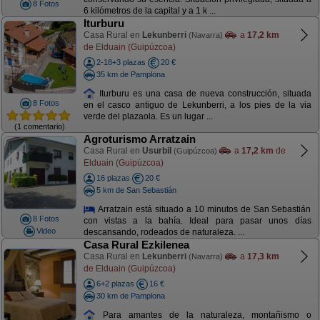
8 Fotos
6 kilómetros de la capital y a 1 k ...
Iturburu
Casa Rural en
Lekunberri
a
17,2 km
(Navarra)
de Elduain (Guipúzcoa)
2-18+3 plazas
20 €
35 km de Pamplona
Iturburu es una casa de nueva construcción, situada
8 Fotos
en el casco antiguo de Lekunberri, a los pies de la via
verde del plazaola. Es un lugar ...
(1 comentario)
Agroturismo Arratzain
Casa Rural en
Usurbil
a
17,2 km
de
(Guipúzcoa)
Elduain (Guipúzcoa)
16 plazas
20 €
5 km de San Sebastián
Arratzain está situado a 10 minutos de San Sebastián
8 Fotos
con vistas a la bahía. Ideal para pasar unos días
Video
descansando, rodeados de naturaleza. ...
Casa Rural Ezkilenea
Casa Rural en
Lekunberri
a
17,3 km
(Navarra)
de Elduain (Guipúzcoa)
6+2 plazas
16 €
30 km de Pamplona
Para amantes de la naturaleza, montañismo o