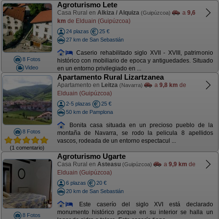
Agroturismo Lete
Casa Rural en
Alkiza / Alquiza
a
9,6
(Guipúzcoa)
km
de Elduain (Guipúzcoa)
24 plazas
25 €
27 km de San Sebastián
Caserio rehabilitado siglo XVII - XVIII, patrimonio
8 Fotos
histórico con mobiliario de epoca y antiguedades. Situado
Video
en un entorno privilegiado en ...
Apartamento Rural Lizartzanea
Apartamento en
Leitza
a
9,8 km
de
(Navarra)
Elduain (Guipúzcoa)
2-5 plazas
25 €
50 km de Pamplona
Bonita casa situada en un precioso pueblo de la
8 Fotos
montaña de Navarra, se rodo la pelicula 8 apellidos
vascos, rodeada de un entorno espectacul ...
(1 comentario)
Agroturismo Ugarte
Casa Rural en
Asteasu
a
9,9 km
de
(Guipúzcoa)
Elduain (Guipúzcoa)
6 plazas
20 €
20 km de San Sebastián
Este caserío del siglo XVI está declarado
monumento histórico porque en su interior se halla un
8 Fotos