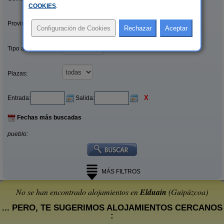
COOKIES
.
Provincias/Islas:
Tipo alquiler:
Plazas:
X
Entrada:
Salida:
Fechas más buscadas
pueblo:
MÁS FILTROS
No se han encontrado alojamientos en
Elduain
(Guipúzcoa)
... PERO, TE SUGERIMOS ALOJAMIENTOS CERCANOS
: