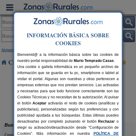
INFORMACIÓN BÁSICA SOBRE
COOKIES
Alojamientos
>
País Vasco
>
Guipúzcoa
> Elduain
Bienvenid@ a la información básica sobre las cookies de
Casas Rurales cerca de Elduain
nuestro portal responsabilidad de
Mario Temprado Casas
.
Una cookie o galleta informática es un pequeño archivo de
información que se guarda en tu pc, smartphone o tablet al
visitar el portal. Algunas son nuestras y otras pertenecen a
empresas externas que nos prestan servicios. Las activadas
y necesarias para que todo funcione correctamente son las
Cookies Técnicas y no necesitan de tu autorización. Al pulsar
el botón
Aceptar
activarás el resto de cookies (analíticas y
Hotel Rural Gurutzeberri
rs.
60 pers.
publicitarias), personalizadas según tus preferencias y con
 €
23 €
Oiartzun (Guipúzcoa)
desde
publicidad ajustada a tus búsquedas. Estas últimas puedes
desactivarlas por completo pulsando el botón
Rechazar
o
Buscar
elegir su activación/desactivación desde “Configuración de
Cookies”. Más información en nuestra
POLÍTICA DE
Comunidades: