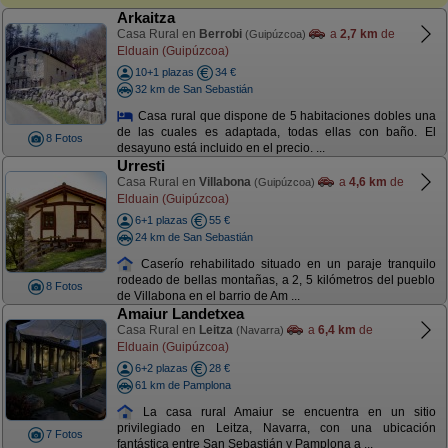
Arkaitza
Casa Rural en
Berrobi
a
2,7 km
de
(Guipúzcoa)
Elduain (Guipúzcoa)
10+1 plazas
34 €
32 km de San Sebastián
Casa rural que dispone de 5 habitaciones dobles una
de las cuales es adaptada, todas ellas con baño. El
8 Fotos
desayuno está incluido en el precio. ...
Urresti
Casa Rural en
Villabona
a
4,6 km
de
(Guipúzcoa)
Elduain (Guipúzcoa)
6+1 plazas
55 €
24 km de San Sebastián
Caserío rehabilitado situado en un paraje tranquilo
rodeado de bellas montañas, a 2, 5 kilómetros del pueblo
8 Fotos
de Villabona en el barrio de Am ...
Amaiur Landetxea
Casa Rural en
Leitza
a
6,4 km
de
(Navarra)
Elduain (Guipúzcoa)
6+2 plazas
28 €
61 km de Pamplona
La casa rural Amaiur se encuentra en un sitio
privilegiado en Leitza, Navarra, con una ubicación
7 Fotos
fantástica entre San Sebastián y Pamplona a ...