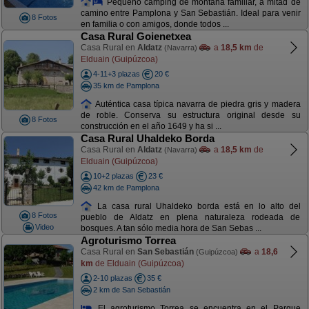
Pequeño camping de montaña familiar, a mitad de
camino entre Pamplona y San Sebastián. Ideal para venir
8 Fotos
en familia o con amigos, donde todos ...
Casa Rural Goienetxea
Casa Rural en
Aldatz
a
18,5 km
de
(Navarra)
Elduain (Guipúzcoa)
4-11+3 plazas
20 €
35 km de Pamplona
Auténtica casa típica navarra de piedra gris y madera
de roble. Conserva su estructura original desde su
8 Fotos
construcción en el año 1649 y ha si ...
Casa Rural Uhaldeko Borda
Casa Rural en
Aldatz
a
18,5 km
de
(Navarra)
Elduain (Guipúzcoa)
10+2 plazas
23 €
42 km de Pamplona
La casa rural Uhaldeko borda está en lo alto del
8 Fotos
pueblo de Aldatz en plena naturaleza rodeada de
Video
bosques. A tan sólo media hora de San Sebas ...
Agroturismo Torrea
Casa Rural en
San Sebastián
a
18,6
(Guipúzcoa)
km
de Elduain (Guipúzcoa)
2-10 plazas
35 €
2 km de San Sebastián
El agroturismo Torrea se encuentra en el Parque