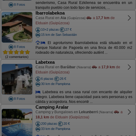
senderismo, Casa Rural Ezkilenea se encuentra en un
8 Fotos
tranquilo pueblo con todo tipo de servicios, ...
Ibarrolabekoa
Casa Rural en
Aia
a
17,7 km
de
(Guipúzcoa)
Elduain (Guipúzcoa)
10+2 plazas
27 €
15 km de San Sebastián
El agroturismo Ibarrolabekoa está situado en el
8 Fotos
Parque Natural de Pagoeta en una finca de 40.000 m2
rodeado de naturaleza, ofreciendo autént ...
(2 comentarios)
Labetxea
Casa Rural en
Baráibar
a
17,9 km
de
(Navarra)
Elduain (Guipúzcoa)
6 plazas
26 €
30 km de Pamplona
Labetxea es una casa rural con encanto de alquiler
integro. Labetxea tiene capacidad para seis personas y es
8 Fotos
cálida y acogedora. Nos encontr ...
Camping Aralar
Camping y Bungalows en
Lekunberri
a
(Navarra)
18,1 km
de Elduain (Guipúzcoa)
200 plazas
20 €
33 km de Pamplona