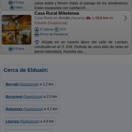
8 Fotos
cama doble y tienen vistas al paisaje de los alrededores.
Video
Están equipadas con calefacció ...
Casa Rural Mikelenea
Casa Rural en
Arruitz
a
19,6 km
de
(Navarra)
Elduain (Guipúzcoa)
17 plazas
19 €
34 km de Pamplona
Alójate en un caserío típico del valle de Larraun,
construído en el S. XVII. Disfruta de unos días de relax en
8 Fotos
plena naturaleza. Nuestra cas ...
Cerca de Elduain:
Berrobi
(Guipúzcoa)
a 2,2 km
Berastegi
(Guipúzcoa)
a 2,5 km
Belauntza
(Guipúzcoa)
a 4,1 km
Lizartza
(Guipúzcoa)
a 4,9 km