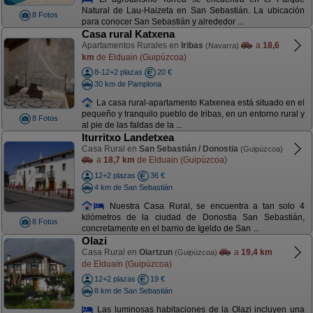
Natural de Lau-Haizeta en San Sebastián. La ubicación
8 Fotos
para conocer San Sebastián y alrededor ...
Casa rural Katxena
Apartamentos Rurales en
Iribas
a
18,6
(Navarra)
km
de Elduain (Guipúzcoa)
8-12+2 plazas
20 €
30 km de Pamplona
La casa rural-apartamento Katxenea está situado en el
pequeño y tranquilo pueblo de Iribas, en un entorno rural y
8 Fotos
al pie de las faldas de la ...
Iturritxo Landetxea
Casa Rural en
San Sebastián / Donostia
(Guipúzcoa)
a
18,7 km
de Elduain (Guipúzcoa)
12+2 plazas
36 €
4 km de San Sebastián
Nuestra Casa Rural, se encuentra a tan solo 4
kilómetros de la ciudad de Donostia San Sebastián,
8 Fotos
concretamente en el barrio de Igeldo de San ...
Olazi
Casa Rural en
Oiartzun
a
19,4 km
(Guipúzcoa)
de Elduain (Guipúzcoa)
12+2 plazas
19 €
8 km de San Sebastián
Las luminosas habitaciones de la Olazi incluyen una