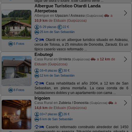
lagar de sidra o tolare. Este caserío tiene ...
Albergue Turístico Otardi Landa
Aterpetxea
Albergue en
Upazan / Asteasu
a
(Guipúzcoa)
10,9 km
de Elduain (Guipúzcoa)
5-29 plazas
22 €
25 km de San Sebastián
Otardi es un albergue turistico situado en Asteasu,
5 Fotos
cerca de Tolosa, a 25 minutos de Donostia, Zarautz. Es un
típico caserío vasco reformado ...
Enbutegi
Casa Rural en
Urnieta
a
12 km
de
(Guipúzcoa)
Elduain (Guipúzcoa)
16+8 plazas
30 €
12 km de San Sebastián
Casa rehabilitada el año 2004, a 12 km de San
Sebastian, en plena montaña. La casa consta de 6
8 Fotos
habitaciones dobles y un apartamento con cama ...
Irigoien
Casa Rural en
Zubieta / Donostia
a
(Guipúzcoa)
14,6 km
de Elduain (Guipúzcoa)
10+7 plazas
26 €
6 km de San Sebastián
Caserío reformado construido alrededor del 1450
conservando su esencia. Situación privilegiada, situada a