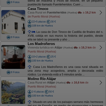
sierra de Aracena y Picos de Aroche, en un pequeño
8 Fotos
pueblecito llamado Fuenteheridos. Cuen ...
Casa Tinoco
Casa Rural en
Fuenteheridos
a
16,2 km
(Huelva)
de Puerto Moral (Huelva)
22+5 plazas
30 €
108 km de Huelva
La casa de Don Tinoco de Castilla de finales del s.
XVIII, cobija en sus muros la historia del pueblo, desde
8 Fotos
ella se labró su presente y aho ...
Los Madroñeros
Vivienda turística en
Alájar
a
16,3 km
de
(Huelva)
Puerto Moral (Huelva)
10+2 plazas
25 €
100 km de Huelva
Casa Los Madroñeros es una casa rural situada en
una zona muy acogedora, amplia y decorada estilo
8 Fotos
rústico. La vivienda está a 5 minutos anda ...
Molino Río Alájar
Casa Rural en
Alájar
a
16,6 km
de
(Huelva)
Puerto Moral (Huelva)
2-6 plazas
50 €
100 km de Huelva
Situado en uno de los paisajes serrano más hermosos
del sur de España, en medio de alcornocales y bosques