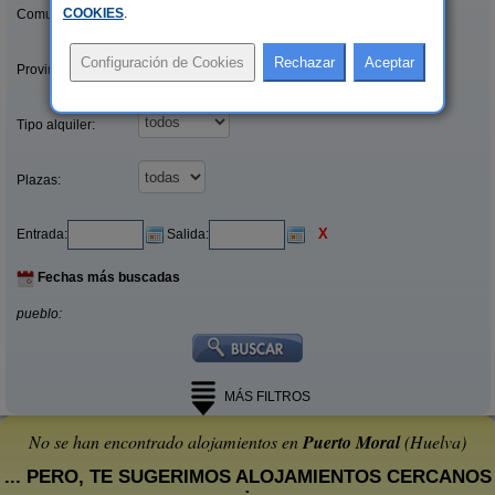
COOKIES
.
Comunidades:
Provincias/Islas:
Tipo alquiler:
Plazas:
X
Entrada:
Salida:
Fechas más buscadas
pueblo:
MÁS FILTROS
No se han encontrado alojamientos en
Puerto Moral
(Huelva)
... PERO, TE SUGERIMOS ALOJAMIENTOS CERCANOS
: