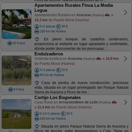
Picos de Aroche. Nueva construcción de m ...
Apartamentos Rurales Finca La Media
Legua
Apartamentos Rurales en
Aracena
a
(Huelva)
10,3 km
de Puerto Moral (Huelva)
6+2 plazas
40 €
100 km de Huelva
En pleno bosque de castaños centenarios,
50 Fotos
proporciona al visitante un lugar agradable y confortable,
dónde poder desconectar de las preocupac ...
Endulzaderos
Vivienda turística en
Aracena
a
10,9 km
(Huelva)
de Puerto Moral (Huelva)
5+2 plazas
20 €
90 km de Huelva
Casa de piedra, de nueva construcción, preciosas
vista, situada en un lugar privilegiado del Parque Natural
8 Fotos
Sierra de Aracena y Picos de Aro ...
Cortijo Los Bogonales
Casa Rural en
Arroyomolinos de León
(Huelva)
a
11,4 km
de Puerto Moral (Huelva)
6-12+1 plazas
30 €
100 km de Huelva
Situada en pleno Parque Natural Sierra de Aracena y
Picos de Aroche, entre Arroyomolinos y Cala. Tiene en