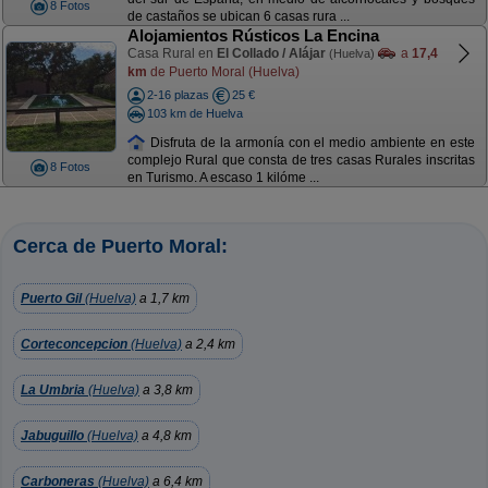
8 Fotos
de castaños se ubican 6 casas rura ...
Alojamientos Rústicos La Encina
Casa Rural en
El Collado / Alájar
a
17,4
(Huelva)
km
de Puerto Moral (Huelva)
2-16 plazas
25 €
103 km de Huelva
Disfruta de la armonía con el medio ambiente en este
complejo Rural que consta de tres casas Rurales inscritas
8 Fotos
en Turismo. A escaso 1 kilóme ...
Cerca de Puerto Moral:
Puerto Gil
(Huelva)
a 1,7 km
Corteconcepcion
(Huelva)
a 2,4 km
La Umbria
(Huelva)
a 3,8 km
Jabuguillo
(Huelva)
a 4,8 km
Carboneras
(Huelva)
a 6,4 km