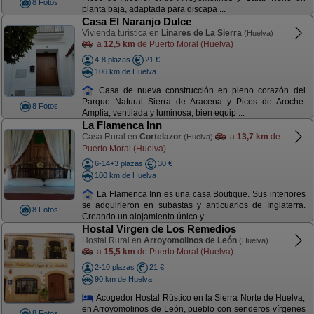
8 Fotos
planta baja, adaptada para discapa ...
Casa El Naranjo Dulce
Vivienda turística en
Linares de La Sierra
(Huelva)
a
12,5 km
de Puerto Moral (Huelva)
4-8 plazas
21 €
106 km de Huelva
Casa de nueva construcción en pleno corazón del
Parque Natural Sierra de Aracena y Picos de Aroche.
8 Fotos
Amplia, ventilada y luminosa, bien equip ...
La Flamenca Inn
Casa Rural en
Cortelazor
a
13,7 km
de
(Huelva)
Puerto Moral (Huelva)
6-14+3 plazas
30 €
100 km de Huelva
La Flamenca Inn es una casa Boutique. Sus interiores
se adquirieron en subastas y anticuarios de Inglaterra.
8 Fotos
Creando un alojamiento único y ...
Hostal Virgen de Los Remedios
Hostal Rural en
Arroyomolinos de León
(Huelva)
a
15,5 km
de Puerto Moral (Huelva)
2-10 plazas
21 €
90 km de Huelva
Acogedor Hostal Rústico en la Sierra Norte de Huelva,
en Arroyomolinos de León, pueblo con senderos vírgenes
8 Fotos