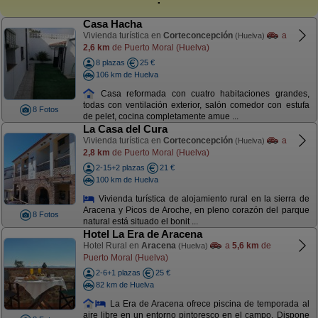
Casa Hacha
Vivienda turística en
Corteconcepción
a
(Huelva)
2,6 km
de Puerto Moral (Huelva)
8 plazas
25 €
106 km de Huelva
Casa reformada con cuatro habitaciones grandes,
todas con ventilación exterior, salón comedor con estufa
8 Fotos
de pelet, cocina completamente amue ...
La Casa del Cura
Vivienda turística en
Corteconcepción
a
(Huelva)
2,8 km
de Puerto Moral (Huelva)
2-15+2 plazas
21 €
100 km de Huelva
Vivienda turística de alojamiento rural en la sierra de
Aracena y Picos de Aroche, en pleno corazón del parque
8 Fotos
natural está situado el bonit ...
Hotel La Era de Aracena
Hotel Rural en
Aracena
a
5,6 km
de
(Huelva)
Puerto Moral (Huelva)
2-6+1 plazas
25 €
82 km de Huelva
La Era de Aracena ofrece piscina de temporada al
aire libre en un entorno pintoresco en el campo. Dispone