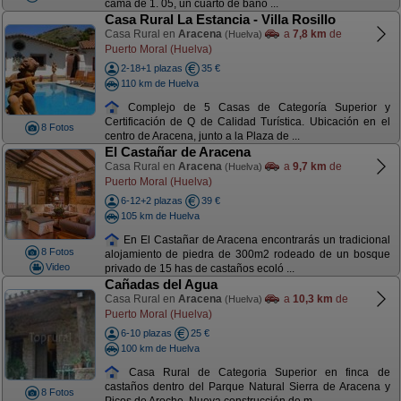
cama de 1. 05, un cuarto de baño ...
Casa Rural La Estancia - Villa Rosillo
Casa Rural en
Aracena
a
7,8 km
de
(Huelva)
Puerto Moral (Huelva)
2-18+1 plazas
35 €
110 km de Huelva
Complejo de 5 Casas de Categoría Superior y
Certificación de Q de Calidad Turística. Ubicación en el
8 Fotos
centro de Aracena, junto a la Plaza de ...
El Castañar de Aracena
Casa Rural en
Aracena
a
9,7 km
de
(Huelva)
Puerto Moral (Huelva)
6-12+2 plazas
39 €
105 km de Huelva
En El Castañar de Aracena encontrarás un tradicional
8 Fotos
alojamiento de piedra de 300m2 rodeado de un bosque
Video
privado de 15 has de castaños ecoló ...
Cañadas del Agua
Casa Rural en
Aracena
a
10,3 km
de
(Huelva)
Puerto Moral (Huelva)
6-10 plazas
25 €
100 km de Huelva
Casa Rural de Categoria Superior en finca de
castaños dentro del Parque Natural Sierra de Aracena y
8 Fotos