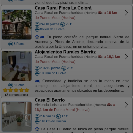
y en el que hay piscinas, molin ...
Casa Rural Finca La Colorá
Casa Rural en
Fuenteheridos
a
16 km
(Huelva)
de Puerto Moral (Huelva)
24+10 plazas
25 €
86 km de Huelva
En pleno corazón del parque natural Sierra de
Aracena y Picos de Aroche, declarado reserva de la
8 Fotos
biosfera por la Unesco, en un entorno privi ...
Alojamientos Rurales Biarritz
Casa Rural en
Fuenteheridos
a
16,1 km
(Huelva)
de Puerto Moral (Huelva)
2-32+5 plazas
28 €
100 km de Huelva
Comodidad y tradición se dan la mano en este
8 Fotos
complejo de alojamiento rural, de acogedores y
espaciosos apartamentos ubicados en las dependen ...
(2 comentarios)
Casa El Barrio
Vivienda turística en
Fuenteheridos
a
(Huelva)
16,1 km
de Puerto Moral (Huelva)
2-6 plazas
17 €
110 km de Huelva
La Casa El Barrio se ubica en pleno parque Natural