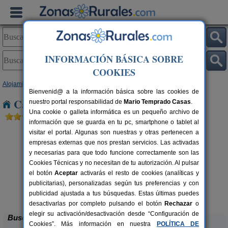
INFORMACIÓN BÁSICA SOBRE
COOKIES
Alojamientos
>
Andalucía
>
Huelva
> Puerto Moral
Bienvenid@ a la información básica sobre las cookies de
Casas Rurales cerca de Puerto Moral
nuestro portal responsabilidad de
Mario Temprado Casas
.
Una cookie o galleta informática es un pequeño archivo de
información que se guarda en tu pc, smartphone o tablet al
visitar el portal. Algunas son nuestras y otras pertenecen a
empresas externas que nos prestan servicios. Las activadas
y necesarias para que todo funcione correctamente son las
Cookies Técnicas y no necesitan de tu autorización. Al pulsar
el botón
Aceptar
activarás el resto de cookies (analíticas y
Apartamentos Rurales Finca La
6+2 pers.
publicitarias), personalizadas según tus preferencias y con
40 €
Media Legua
rs.
desde
 €
publicidad ajustada a tus búsquedas. Estas últimas puedes
Aracena (Huelva)
desactivarlas por completo pulsando el botón
Rechazar
o
elegir su activación/desactivación desde “Configuración de
Buscar
Cookies”. Más información en nuestra
POLÍTICA DE