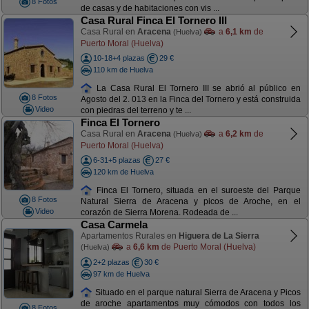
8 Fotos
de casas y de habitaciones con vis ...
Casa Rural Finca El Tornero III
Casa Rural en
Aracena
a
6,1 km
de
(Huelva)
Puerto Moral (Huelva)
10-18+4 plazas
29 €
110 km de Huelva
La Casa Rural El Tornero III se abrió al público en
8 Fotos
Agosto del 2. 013 en la Finca del Tornero y está construida
Video
con piedras del terreno y te ...
Finca El Tornero
Casa Rural en
Aracena
a
6,2 km
de
(Huelva)
Puerto Moral (Huelva)
6-31+5 plazas
27 €
120 km de Huelva
Finca El Tornero, situada en el suroeste del Parque
8 Fotos
Natural Sierra de Aracena y picos de Aroche, en el
Video
corazón de Sierra Morena. Rodeada de ...
Casa Carmela
Apartamentos Rurales en
Higuera de La Sierra
a
6,6 km
de Puerto Moral (Huelva)
(Huelva)
2+2 plazas
30 €
97 km de Huelva
Situado en el parque natural Sierra de Aracena y Picos
de aroche apartamentos muy cómodos con todos los
8 Fotos