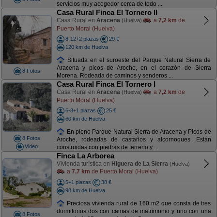
servicios muy acogedor cerca de todo ...
Casa Rural Finca El Tornero II
Casa Rural en
Aracena
a
7,2 km
de
(Huelva)
Puerto Moral (Huelva)
8-12+2 plazas
29 €
120 km de Huelva
Situada en el suroeste del Parque Natural Sierra de
Aracena y picos de Aroche, en el corazón de Sierra
8 Fotos
Morena. Rodeada de caminos y senderos ...
Casa Rural Finca El Tornero I
Casa Rural en
Aracena
a
7,2 km
de
(Huelva)
Puerto Moral (Huelva)
6-8+1 plazas
25 €
60 km de Huelva
En pleno Parque Natural Sierra de Aracena y Picos de
8 Fotos
Aroche, rodeadas de castaños y alcornoques. Están
Video
construidas con piedras de terreno y ...
Finca La Arborea
Vivienda turística en
Higuera de La Sierra
(Huelva)
a
7,7 km
de Puerto Moral (Huelva)
5+1 plazas
38 €
98 km de Huelva
Preciosa vivienda rural de 160 m2 que consta de tres
dormitorios dos con camas de matrimonio y uno con una
8 Fotos