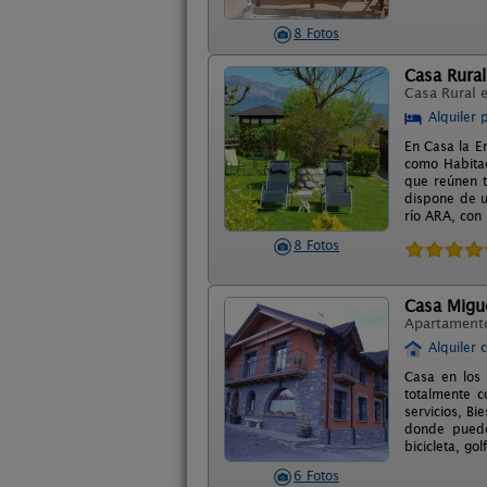
8 Fotos
Casa Rural
Casa Rural 
Alquiler 
En Casa la E
como Habitac
que reúnen t
dispone de u
río ARA, con
8 Fotos
Casa Migue
Apartament
Alquiler 
Casa en los 
totalmente c
servicios, B
donde puede
bicicleta, golf
6 Fotos