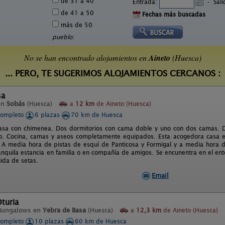
de 31 a 40
Entrada:
-
Sal
de 41 a 50
Fechas más buscadas
más de 50
pueblo:
No se han encontrado alojamientos en
Aineto
(Huesca)
... PERO, TE SUGERIMOS ALOJAMIENTOS CERCANOS :
sa
en
Sobás
(Huesca)
a
12 km
de Aineto (Huesca)
completo
6 plazas
70 km de Huesca
asa con chimenea. Dos dormitorios con cama doble y uno con dos camas. D
o. Cocina, camas y aseos completamente equipados. Esta acogedora casa est
. A media hora de pistas de esquí de Panticosa y Formigal y a media hora 
anquila estancia en familia o en compañía de amigos. Se encunentra en el ento
ida de setas.
Email
turia
Bungalows en
Yebra de Basa
(Huesca)
a
12,3 km
de Aineto (Huesca)
completo
10 plazas
60 km de Huesca