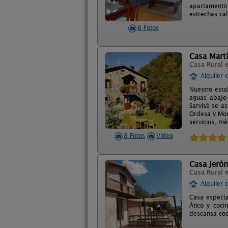
apartamento 
estrechas ca
8 Fotos
Casa Mart
Casa Rural 
Alquiler 
Nuestro esta
aguas abajo
Sarvisé se ac
Ordesa y Mont
servicios, mé
8 Fotos
Video
Casa Jeró
Casa Rural 
Alquiler 
Casa espectac
Ático y coc
descansa coc