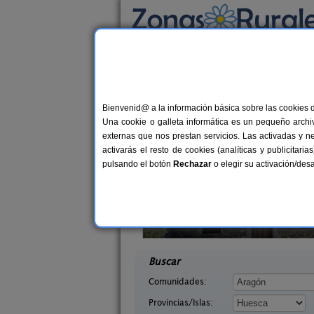
Busca por alojamiento
Alojamientos
>
Aragón
>
Huesca
> Aineto
Casas Rurales cerca 
Bienvenid@ a la información básica sobre las cookies 
Una cookie o galleta informática es un pequeño archiv
externas que nos prestan servicios. Las activadas y n
activarás el resto de cookies (analíticas y publicita
pulsando el botón
Rechazar
o elegir su activación/de
quézar
Mirador de La Herradura
6 pers.
7+
25 €
uesca)
Embún (Huesca)
desde
desd
Buscar
Comunidades:
Provincias/Islas: