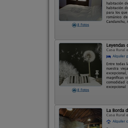
habitación d
habitación d
para los que
románico de
Candanchu, A
8 Fotos
Leyendas d
Casa Rural 
Alquiler 
Entre todas l
nuestra viej
excepcional
magníficas vi
comodidad de
excepcional
8 Fotos
La Borda d
Casa Rural 
Alquiler 