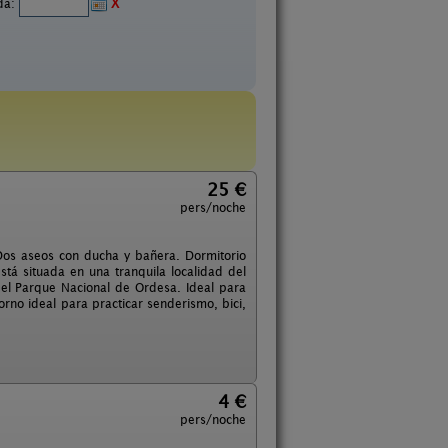
ida:
X
25 €
pers/noche
os aseos con ducha y bañera. Dormitorio
á situada en una tranquila localidad del
del Parque Nacional de Ordesa. Ideal para
rno ideal para practicar senderismo, bici,
4 €
pers/noche