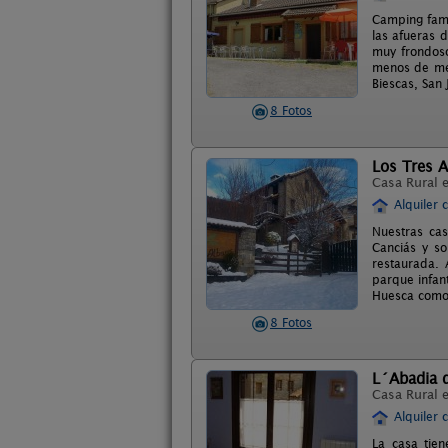
Camping fam
las afueras 
muy frondoso
menos de med
Biescas, San
8 Fotos
Los Tres A
Casa Rural 
Alquiler 
Nuestras cas
Canciás y so
restaurada.
parque infan
Huesca como p
8 Fotos
L´Abadia d
Casa Rural 
Alquiler 
La casa tien