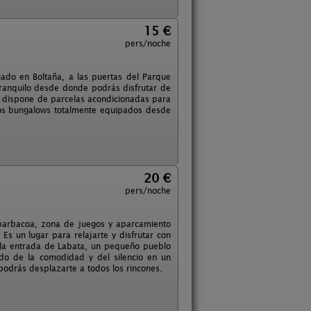
15 €
pers/noche
uado en Boltaña, a las puertas del Parque
tranquilo desde donde podrás disfrutar de
ing dispone de parcelas acondicionadas para
tros bungalows totalmente equipados desde
20 €
pers/noche
barbacoa, zona de juegos y aparcamiento
s un lugar para relajarte y disfrutar con
a la entrada de Labata, un pequeño pueblo
ndo de la comodidad y del silencio en un
podrás desplazarte a todos los rincones.