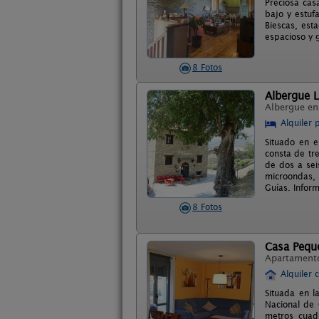
Preciosa cas
bajo y estuf
Biescas, est
espacioso y g
8 Fotos
Albergue 
Albergue e
Alquiler 
Situado en e
consta de tre
de dos a sei
microondas, 
Guías. Inform
8 Fotos
Casa Pequ
Apartament
Alquiler 
Situada en l
Nacional de 
metros cuad