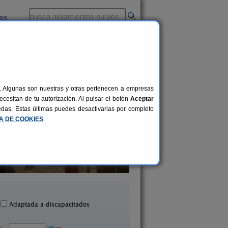
ios
-
al. Algunas son nuestras y otras pertenecen a empresas
cesitan de tu autorización. Al pulsar el botón
Aceptar
uedas. Estas últimas puedes desactivarlas por completo
CA DE COOKIES
.
Casa Lerín
Casa Agramón
6 pers.
20 €
Loarre (Huesca)
Siresa (Huesca)
desde
Adaptada a discapacitados