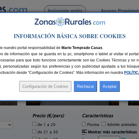
Anúnciate gratis
Acceso Propietar
Busca por pueblo
INFORMACIÓN BÁSICA SOBRE COOKIES
de Aineto
de nuestro portal responsabilidad de
Mario Temprado Casas
.
o de información que se guarda en tu pc, smartphone o tablet al visitar el port
ecesarias para que todo funcione correctamente son las Cookies Técnicas y no ne
rias), personalizadas según tus preferencias y con publicidad ajustada a tus búsq
sactivación desde “Configuración de Cookies”. Más información en nuestra
POLÍTI
Apartamentos Borda Falceto
2 pers.
2+2 pers.
40 €
20 €
Coscojuela de Sobrarbe (Huesca)
e
desde
Precio (€/pers)
Características
de 1 a 20
Piscina
Admite animales
de 21 a 30
Mostrar más características