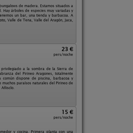
bungalows de madera. Estamos situados a
al. Hay árboles de especies muy variadas y
Tenemos un bar, una tienda y barbacoa. A
, Valle de Tena, Valle del Aragón, Jaca,
23 €
pers/noche
privilegiado a la sombra de la Sierra de
labranza del Pirineo Aragones, totalmente
na común dispone de piscina, barbacoa y
e muchos paraísos naturales del Pirineo de
 Añisclo.
15 €
pers/noche
comedor y cocina. Primera planta con una