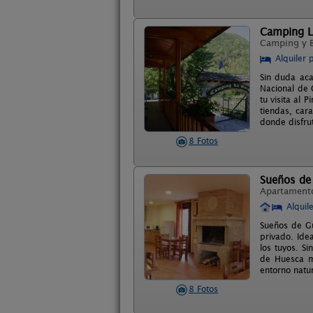
Camping L
Camping y 
Alquiler 
Sin duda aca
Nacional de 
tu visita al 
tiendas, car
donde disfru
8 Fotos
Sueños de
Apartament
Alquil
Sueños de Gu
privado. Ide
los tuyos. S
de Huesca mu
entorno natu
8 Fotos