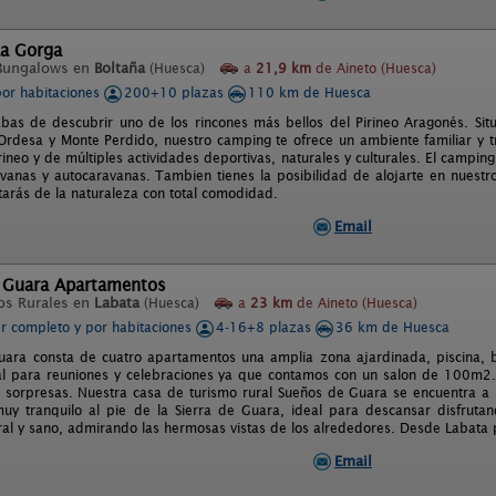
a Gorga
Bungalows en
Boltaña
(Huesca)
a
21,9 km
de Aineto (Huesca)
por habitaciones
200+10 plazas
110 km de Huesca
bas de descubrir uno de los rincones más bellos del Pirineo Aragonés. Sit
Ordesa y Monte Perdido, nuestro camping te ofrece un ambiente familiar y 
Pirineo y de múltiples actividades deportivas, naturales y culturales. El camp
avanas y autocaravanas. Tambien tienes la posibilidad de alojarte en nues
tarás de la naturaleza con total comodidad.
Email
 Guara Apartamentos
os Rurales en
Labata
(Huesca)
a
23 km
de Aineto (Huesca)
er completo y por habitaciones
4-16+8 plazas
36 km de Huesca
ara consta de cuatro apartamentos una amplia zona ajardinada, piscina, 
al para reuniones y celebraciones ya que contamos con un salon de 100m2. E
in sorpresas. Nuestra casa de turismo rural Sueños de Guara se encuentra 
y tranquilo al pie de la Sierra de Guara, ideal para descansar disfruta
ral y sano, admirando las hermosas vistas de los alrededores. Desde Labata 
Email