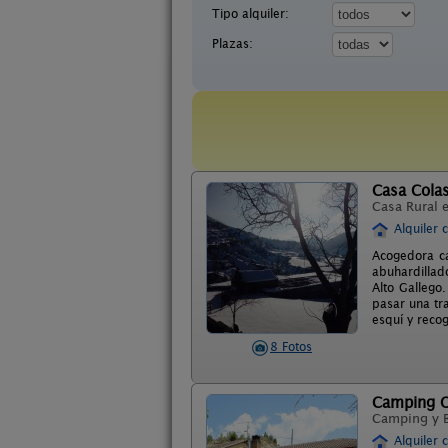
Tipo alquiler:
Plazas:
Casa Cola
Casa Rural 
Alquiler 
Acogedora c
abuhardillad
Alto Gallego
pasar una tr
esquí y recog
8 Fotos
Camping O
Camping y 
Alquiler 