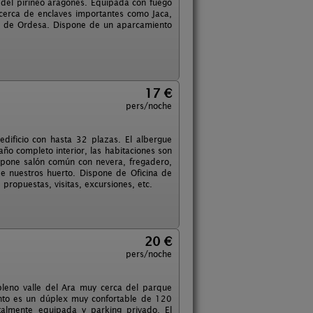
d del pirineo aragonés. Equipada con fuego
 cerca de enclaves importantes como Jaca,
al de Ordesa. Dispone de un aparcamiento
17 €
pers/noche
dificio con hasta 32 plazas. El albergue
año completo interior, las habitaciones son
ispone salón común con nevera, fregadero,
de nuestros huerto. Dispone de Oficina de
propuestas, visitas, excursiones, etc.
20 €
pers/noche
pleno valle del Ara muy cerca del parque
ento es un dúplex muy confortable de 120
talmente equipada y parking privado. El