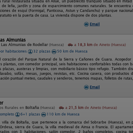
a rural restaurada situada en Allué, un pueblecito tranquilo situado en mita
a de leña, jardín y zona de esparcimiento comunes naturales. Se encuentra
aciones de esquí (Formigal, Panticosa, Astun y Candanchu) y parque nacion
ratuito en la puerta de casa. La vivienda dispone de dos plantas.
Email
Las Almunias
n
Las Almunias de Rodellar
(Huesca)
a
18,3 km
de Aineto (Huesca)
por habitaciones
32 plazas
50 km de Huesca
l corazón del Parque Natural de la Sierra y Cañones de Guara. Acogedor e
s plantas, con comedor principal, seis habitaciones confortables todas con b
s plazas, austeras y limpias, con mobiliario básico tipo refugio. También d
lavabo, sofás, mesas, juegos, revistas, etc. Cocina casera, con productos 
ación puntual meteo, caudales y senderos, tenemos mapas, folletos de rutas, 
Email
er
os Rurales en
Boltaña
(Huesca)
a
21,5 km
de Aineto (Huesca)
completo
6+1 plazas
110 km de Huesca
a villa de Boltaña, que pertenece a la comarca del Sobrarbe (Huesca), en 
Ordesa, sierra de Guara, la villa medieval de Ainsa o Francia. El apartam
rados con 3 habitaciones, salón comedor, 2 baños completos, cocina to