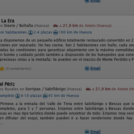
Email
 La Era
en
Sieste / Boltaña
(Huesca)
a
21,9 km
de Aineto (Huesca)
por habitaciones
2-4 plazas
100 km de Huesca
ra disponemos de un pequeño edificio totalmente restaurado convertido en 2 
iones por separado. No hay cocina. Son 2 habitaciones con baño, cada una
odas las condiciones para garantizar alojamiento con la máxima comodidad 
n bonito y cuidado jardín también a disposición de los huéspedes que consti
 preciosas vistas a la montaña: Se pueden ver el macizo de Monte Perdido y 
Email
(3 comentarios)
l Périz
os Rurales en
Sorripas / Sabiñánigo
(Huesca)
a
21,9 km
de Aineto (H
completo
4-10 plazas
45 km de Huesca
Pirineos a la entrada del Valle de Tena entre Sabiñánigo y Biescas que 
ompletos, para 5 y 7 personas. Estamos entre Sabiñánigo y Biescas donde
iescas es mas tipo turístico donde puede encontrar de todo. Estamos muy ce
n difrutar del esquí, también pueden ir a hacer senderismo donde hay i
...
Email