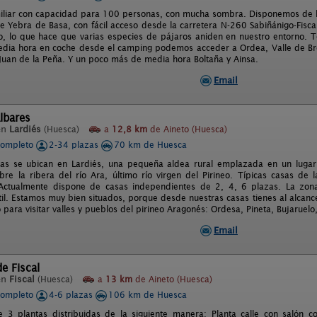
iliar con capacidad para 100 personas, con mucha sombra. Disponemos de 
de Yebra de Basa, con fácil acceso desde la carretera N-260 Sabiñánigo-Fisc
, lo que hace que varias especies de pájaros aniden en nuestro entorno. 
ia hora en coche desde el camping podemos acceder a Ordea, Valle de Broto
 Juan de la Peña. Y un poco más de media hora Boltaña y Ainsa.
Email
lbares
en
Lardiés
(Huesca)
a
12,8 km
de Aineto (Huesca)
completo
2-34 plazas
70 km de Huesca
as se ubican en Lardiés, una pequeña aldea rural emplazada en un lugar 
bre la ribera del río Ara, último río virgen del Pirineo. Típicas casas de 
 Actualmente dispone de casas independientes de 2, 4, 6 plazas. La zo
til. Estamos muy bien situados, porque desde nuestras casas tienes al alcanc
ara visitar valles y pueblos del pirineo Aragonés: Ordesa, Pineta, Bujaruelo,
Email
e Fiscal
en
Fiscal
(Huesca)
a
13 km
de Aineto (Huesca)
completo
4-6 plazas
106 km de Huesca
e 3 plantas distribuidas de la siguiente manera: Planta calle con salón 