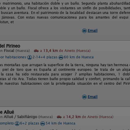
e matrimonio, una habitación doble y un baño. Segunda planta abuhardilla
oble y un baño. Fiscal ofrece a los visitantes un sinfín de posibilidades, t
 buscan aventura. En el patrimonio de la localidad destacan una torre defens
 Jánovas. Con estas nuevas comunicacionea para los amantes del esqui
stun, et
Email
el Pirineo
en
Fiscal
(Huesca)
a
13,4 km
de Aineto (Huesca)
por habitaciones
2-14+4 plazas
60 km de Huesca
as montañas que arrugan la superficie de la tierra, ninguna hay tan hermosa 
a piel de toro que es España al continente europeo. Se trata de un aloja
, la casa ha sido restaurada para acoger 7 amplias habitaciones, 1 do
stas al río Ara. Todas tienen baño propio calidad y confort, primando la cali
 nuestras habitaciones con la privilegiada situación en el centro del Pir
Email
e Allué
en
Allué / Sabiñánigo
(Huesca)
a
14,2 km
de Aineto (Huesca)
completo
6+2 plazas
54 km de Huesca