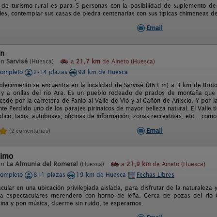
de turismo rural es para 5 personas con la posibilidad de suplemento de
lles, contemplar sus casas de piedra centenarias con sus típicas chimeneas d
Email
ín
en
Sarvisé
(Huesca)
a
21,7 km
de Aineto (Huesca)
completo
2-14 plazas
98 km de Huesca
blecimiento se encuentra en la localidad de Sarvisé (863 m) a 3 km de Broto
 y a orillas del río Ara. Es un pueblo rodeado de prados de montaña que
cede por la carretera de Fanlo al Valle de Vió y al Cañón de Añisclo. Y por 
e Perdido uno de los parajes pirinaicos de mayor belleza natural. El Valle ti
dico, taxis, autobuses, oficinas de información, zonas recreativas, etc... como 
Email
(2 comentarios)
nimo
en
La Almunia del Romeral
(Huesca)
a
21,9 km
de Aineto (Huesca)
completo
8+1 plazas
19 km de Huesca
Fechas Libres
ular en una ubicación privilegiada aislada, para disfrutar de la naturaleza 
ina espectaculares merendero con horno de leña. Cerca de pozas del río
ina y pon música, duerme sin ruido, te esperamos.