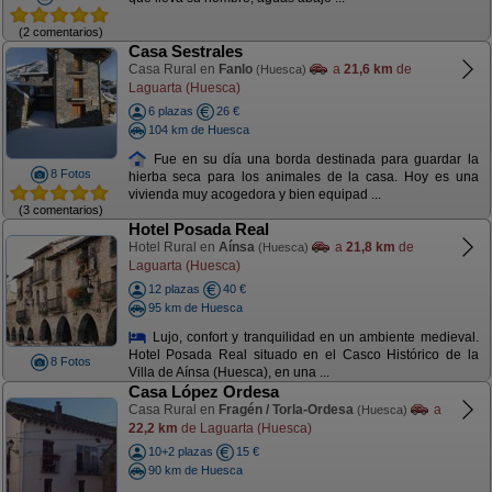
(2 comentarios)
Casa Sestrales
Casa Rural en
Fanlo
a
21,6 km
de
(Huesca)
Laguarta (Huesca)
6 plazas
26 €
104 km de Huesca
Fue en su día una borda destinada para guardar la
8 Fotos
hierba seca para los animales de la casa. Hoy es una
vivienda muy acogedora y bien equipad ...
(3 comentarios)
Hotel Posada Real
Hotel Rural en
Aínsa
a
21,8 km
de
(Huesca)
Laguarta (Huesca)
12 plazas
40 €
95 km de Huesca
Lujo, confort y tranquilidad en un ambiente medieval.
Hotel Posada Real situado en el Casco Histórico de la
8 Fotos
Villa de Aínsa (Huesca), en una ...
Casa López Ordesa
Casa Rural en
Fragén / Torla-Ordesa
a
(Huesca)
22,2 km
de Laguarta (Huesca)
10+2 plazas
15 €
90 km de Huesca