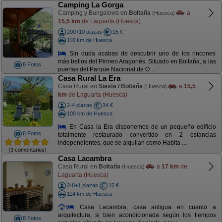
Camping La Gorga
Camping y Bungalows en
Boltaña
a
(Huesca)
15,5 km
de Laguarta (Huesca)
200+10 plazas
15 €
110 km de Huesca
Sin duda acabas de descubrir uno de los rincones
más bellos del Pirineo Aragonés. Situado en Boltaña, a las
8 Fotos
puertas del Parque Nacional de O ...
Casa Rural La Era
Casa Rural en
Sieste / Boltaña
a
15,5
(Huesca)
km
de Laguarta (Huesca)
2-4 plazas
34 €
100 km de Huesca
En Casa la Era disponemos de un pequeño edificio
8 Fotos
totalmente restaurado convertido en 2 estancias
independientes, que se alquilan como Habita ...
(3 comentarios)
Casa Lacambra
Casa Rural en
Boltaña
a
17 km
de
(Huesca)
Laguarta (Huesca)
2-8+1 plazas
15 €
114 km de Huesca
Casa Lacambra, casa antigua en cuanto a
arquitectura, si bien acondicionada según los tiempos
8 Fotos