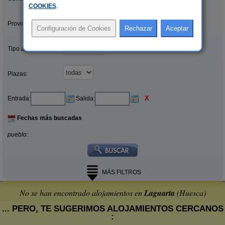
COOKIES
.
Provincias/Islas:
Tipo alquiler:
Plazas:
X
Entrada:
Salida:
Fechas más buscadas
pueblo:
MÁS FILTROS
No se han encontrado alojamientos en
Laguarta
(Huesca)
... PERO, TE SUGERIMOS ALOJAMIENTOS CERCANOS
: