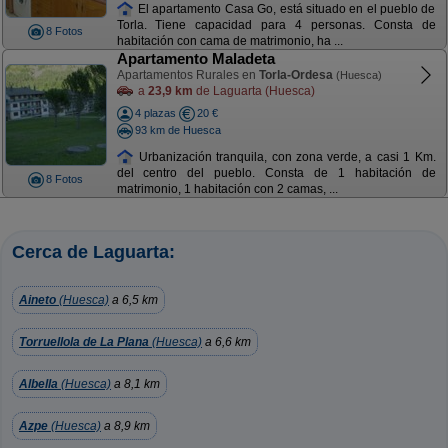
El apartamento Casa Go, está situado en el pueblo de
Torla. Tiene capacidad para 4 personas. Consta de
8 Fotos
habitación con cama de matrimonio, ha ...
Apartamento Maladeta
Apartamentos Rurales en
Torla-Ordesa
(Huesca)
a
23,9 km
de Laguarta (Huesca)
4 plazas
20 €
93 km de Huesca
Urbanización tranquila, con zona verde, a casi 1 Km.
del centro del pueblo. Consta de 1 habitación de
8 Fotos
matrimonio, 1 habitación con 2 camas, ...
Cerca de Laguarta:
Aineto
(Huesca)
a 6,5 km
Torruellola de La Plana
(Huesca)
a 6,6 km
Albella
(Huesca)
a 8,1 km
Azpe
(Huesca)
a 8,9 km