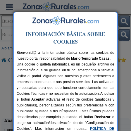
INFORMACIÓN BÁSICA SOBRE
COOKIES
Alojamientos
>
Aragón
>
Huesca
> Laguarta
Bienvenid@ a la información básica sobre las cookies de
Casas Rurales cerca de Laguarta
nuestro portal responsabilidad de
Mario Temprado Casas
.
Una cookie o galleta informática es un pequeño archivo de
información que se guarda en tu pc, smartphone o tablet al
visitar el portal. Algunas son nuestras y otras pertenecen a
empresas externas que nos prestan servicios. Las activadas
y necesarias para que todo funcione correctamente son las
Cookies Técnicas y no necesitan de tu autorización. Al pulsar
el botón
Aceptar
activarás el resto de cookies (analíticas y
Camping Alquézar
rs.
6 pers.
publicitarias), personalizadas según tus preferencias y con
 €
25 €
Alquézar (Huesca)
desde
publicidad ajustada a tus búsquedas. Estas últimas puedes
desactivarlas por completo pulsando el botón
Rechazar
o
Buscar
elegir su activación/desactivación desde “Configuración de
Cookies”. Más información en nuestra
POLÍTICA DE
Comunidades: