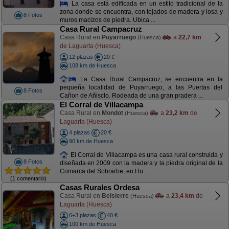
La casa está edificada en un estilo tradicional de la
zona donde se encuentra, con tejados de madera y losa y
8 Fotos
muros macizos de piedra. Ubica ...
Casa Rural Campacruz
Casa Rural en
Puyarruego
a
22,7 km
(Huesca)
de Laguarta (Huesca)
12 plazas
20 €
108 km de Huesca
La Casa Rural Campacruz, se encuentra en la
pequeña localidad de Puyarruego, a las Puertas del
8 Fotos
Cañon de Añisclo. Rodeada de una gran pradera ...
El Corral de Villacampa
Casa Rural en
Mondot
a
23,2 km
de
(Huesca)
Laguarta (Huesca)
4 plazas
20 €
90 km de Huesca
El Corral de Villacampa es una casa rural construida y
8 Fotos
diseñada en 2009 con la madera y la piedra original de la
Comarca del Sobrarbe, en Hu ...
(1 comentario)
Casas Rurales Ordesa
Casa Rural en
Belsierre
a
23,4 km
de
(Huesca)
Laguarta (Huesca)
6+3 plazas
40 €
100 km de Huesca