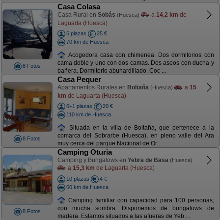
Casa Colasa
Casa Rural en
Sobás
a
14,2 km
de
(Huesca)
Laguarta (Huesca)
6 plazas
25 €
70 km de Huesca
Acogedora casa con chimenea. Dos dormitorios con
cama doble y uno con dos camas. Dos aseos con ducha y
8 Fotos
bañera. Dormitorio abuhardillado. Coc ...
Casa Pequer
Apartamentos Rurales en
Boltaña
a
15
(Huesca)
km
de Laguarta (Huesca)
6+1 plazas
20 €
110 km de Huesca
Situada en la villa de Boltaña, que pertenece a la
comarca del Sobrarbe (Huesca), en pleno valle del Ara
8 Fotos
muy cerca del parque Nacional de Or ...
Camping Oturia
Camping y Bungalows en
Yebra de Basa
(Huesca)
a
15,3 km
de Laguarta (Huesca)
10 plazas
4 €
60 km de Huesca
Camping familiar con capacidad para 100 personas,
con mucha sombra. Disponemos de bungalows de
8 Fotos
madera. Estamos situados a las afueras de Yeb ...