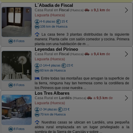
L´Abadia de Fiscal
Casa Rural en
Fiscal
a
9,1 km
de
(Huesca)
Laguarta (Huesca)
4-6 plazas
15 €
106 km de Huesca
La casa tiene 3 plantas distribuidas de la siguiente
manera: Planta calle con salón comedor y cocina. Primera
8 Fotos
planta con una habitación de m ...
Leyendas del Pirineo
Casa Rural en
Fiscal
a
9,4 km
de
(Huesca)
Laguarta (Huesca)
2-14+4 plazas
23 €
60 km de Huesca
Entre todas las montañas que arrugan la superficie de
la tierra, ninguna hay tan hermosa como la cordillera de
8 Fotos
los Pirineos que cose nuestra ...
Los Tres Albares
Casa Rural en
Lardiés
a
9,5 km
de
(Huesca)
Laguarta (Huesca)
2-34 plazas
23 €
70 km de Huesca
Nuestras casas se ubican en Lardiés, una pequeña
aldea rural emplazada en un lugar privilegiado a la
8 Fotos
sombra de la Sierra de Canciás y sobre ...