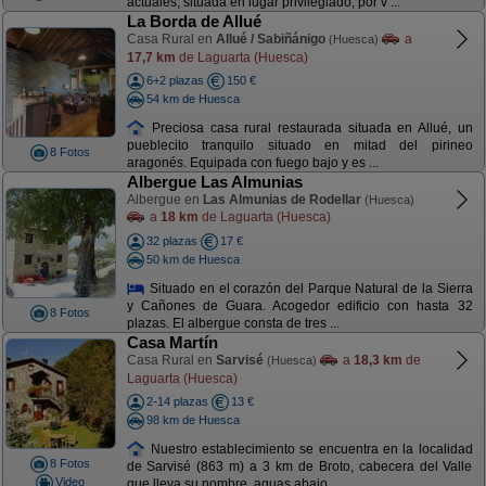
actuales, situada en lugar privilegiado, por v ...
La Borda de Allué
Casa Rural en
Allué / Sabiñánigo
a
(Huesca)
17,7 km
de Laguarta (Huesca)
6+2 plazas
150 €
54 km de Huesca
Preciosa casa rural restaurada situada en Allué, un
pueblecito tranquilo situado en mitad del pirineo
8 Fotos
aragonés. Equipada con fuego bajo y es ...
Albergue Las Almunias
Albergue en
Las Almunias de Rodellar
(Huesca)
a
18 km
de Laguarta (Huesca)
32 plazas
17 €
50 km de Huesca
Situado en el corazón del Parque Natural de la Sierra
y Cañones de Guara. Acogedor edificio con hasta 32
8 Fotos
plazas. El albergue consta de tres ...
Casa Martín
Casa Rural en
Sarvisé
a
18,3 km
de
(Huesca)
Laguarta (Huesca)
2-14 plazas
13 €
98 km de Huesca
Nuestro establecimiento se encuentra en la localidad
8 Fotos
de Sarvisé (863 m) a 3 km de Broto, cabecera del Valle
Video
que lleva su nombre, aguas abajo ...