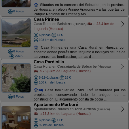
Situadas en la comarca del Sobrarbe, en la provincia
de Huesca, en pleon Pirineo Aragonés y a las puertas del
8 Fotos
Parque Nacional de Ordesa y Mo ...
Casa Pirinea
Casa Rural en
Belsierre
a
23,4 km
de
(Huesca)
Laguarta (Huesca)
6 plazas
14 €
108 km de Huesca
Casa Pirinea es una Casa Rural en Huesca con
8 Fotos
encanto donde podrás disfrutar junto a los tuyos de una de
Video
las zonas mas bonitas sino, la mas d ...
Casa Pardinilla
Casa Rural en
Coscojuela de Sobrarbe
(Huesca)
a
23,8 km
de Laguarta (Huesca)
8-12+1 plazas
18 €
100 km de Huesca
Casa faminliar de 1589. Está restaurada por los
propietarios conservando todo lo antiguo de la
8 Fotos
construcción. El alojamiento consta de cocia ...
Apartamento Marboré
Apartamentos Rurales en
Torla-Ordesa
(Huesca)
a
23,8 km
de Laguarta (Huesca)
6 plazas
17 €
92 km de Huesca