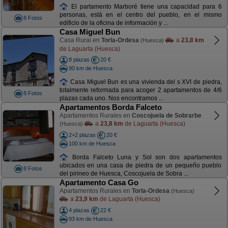
El partamento Marboré tiene una capacidad para 6
personas, está en el centro del pueblo, en el mismo
8 Fotos
edificio de la oficina de información y ...
Casa Miguel Bun
Casa Rural en
Torla-Ordesa
a
23,8 km
(Huesca)
de Laguarta (Huesca)
8 plazas
20 €
90 km de Huesca
Casa Miguel Bun es una vivienda del s XVI de piedra,
totalmente reformada para acoger 2 apartamentos de 4/6
8 Fotos
plazas cada uno. Nos encontramos ...
Apartamentos Borda Falceto
Apartamentos Rurales en
Coscojuela de Sobrarbe
a
23,8 km
de Laguarta (Huesca)
(Huesca)
2+2 plazas
20 €
100 km de Huesca
Borda Falceto Luna y Sol son dos apartamentos
ubicados en una casa de piedra de un pequeño pueblo
8 Fotos
del pirineo de Huesca, Coscojuela de Sobra ...
Apartamento Casa Go
Apartamentos Rurales en
Torla-Ordesa
(Huesca)
a
23,9 km
de Laguarta (Huesca)
4 plazas
22 €
93 km de Huesca