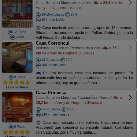
Casa Rural en
Montcortes
a
24,8 km
de
(Lleida)
Areny de Noguera (Huesca)
10-15+2 plazas
28 €
90 km de Lleida
Casa masia de alquiler para a grupos de 15 personas.
12 Fotos
Situada al extremo sur-oeste del Pallars Sobirà, junto a la
Video
Vall Fosca. Donde disfrutar ...
Casa Corroncui
Vivienda turística en
Pessonada
a
25,2
(Lleida)
km
de Areny de Noguera (Huesca)
13+2 plazas
10 €
108 km de Lleida
Es una hermosa casa con fachada de piedra. En
8 Fotos
planta calle hay un salón con barbacoa, cocina y baño. La
primera planta, hay un gran salón-co ...
(1 comentario)
Casa Princesa
Casa Rural en
Llagunas / Laspaúles
a
(Huesca)
25,2 km
de Areny de Noguera (Huesca)
2-6+1 plazas
25 €
146 km de Huesca
Casa rural situada en el valle de Castanesa (pirineo
8 Fotos
Aragonés) que conserva su encanto natural. Colindante
con Cataluña. Zona muy tranquila, ...
(3 comentarios)