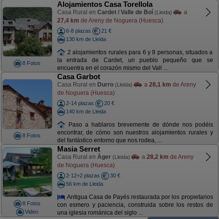
Alojamientos Casa Torellola
Casa Rural en
Cardet / Valle de Boí
a
(Lleida)
27,4 km
de Areny de Noguera (Huesca)
6-8 plazas
21 €
130 km de Lleida
2 alojamientos rurales para 6 y 8 personas, situados a
la entrada de Cardet, un pueblo pequeño que se
8 Fotos
encuentra en el corazón mismo del Vall ...
Casa Garbot
Casa Rural en
Durro
a
28,1 km
de Areny
(Lleida)
de Noguera (Huesca)
2-14 plazas
20 €
140 km de Lleida
Paso a hablaros brevemente de dónde nos podéis
encontrar, de cómo son nuestros alojamientos rurales y
8 Fotos
del fantástico entorno que nos rodea, ...
Masia Serret
Casa Rural en
Àger
a
28,2 km
de Areny
(Lleida)
de Noguera (Huesca)
2-12+2 plazas
30 €
56 km de Lleida
Antigua Casa de Payés restaurada por los propietarios
8 Fotos
con esmero y paciencia, construida sobre los restos de
Video
una iglesia románica del siglo ...