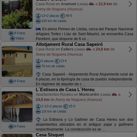
Casa Rural en
Aramunt
a
22,9 km
de
(Lleida)
Areny de Noguera (Huesca)
13+2 plazas
48 €
100 km de Lleida
En pleno Pirineo de Lleida, cerca del Parque Nacional
8 Fotos
dAigües Tortes i Llac de Sant Maurici, se encuentra Casa
Video
Pereforn, que dispone de 6 co ...
Allotjament Rural Casa Sapeiró
Casa Rural en
Cellers
a
24,8 km
de
(Lleida)
Areny de Noguera (Huesca)
6 plazas
23 €
70 km de Lleida
Casa Sapeiró - Alojamiento Rural Alojamiento rural de
6 plazas, en la tipología de casa de pueblo independiente.
8 Fotos
En régimen de alquiler de c ...
L´Estisora de Casa L´Hereu
Apartamentos Rurales en
Montcortès
a
(Lleida)
24,8 km
de Areny de Noguera (Huesca)
2-12+2 plazas
25 €
116 km de Lleida
La Estisora y Lo Galliner de Casa Hereu son dos
alojamientos ubicados en el antiguo pajar y gallinero
8 Fotos
respectivamente. La construcción es se ...
Casa Sisquet