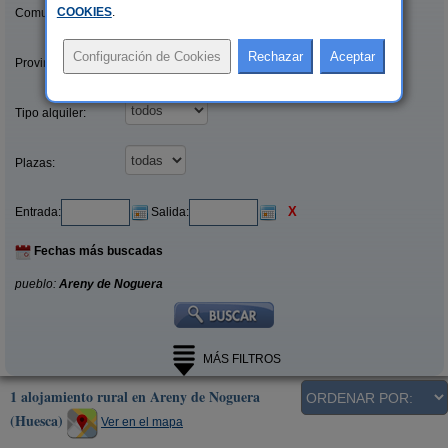
COOKIES
.
Comunidades:
Provincias/Islas:
Tipo alquiler:
Plazas:
X
Entrada:
Salida:
Fechas más buscadas
pueblo:
Areny de Noguera
MÁS FILTROS
1 alojamiento rural en Areny de Noguera
(Huesca)
Ver en el mapa