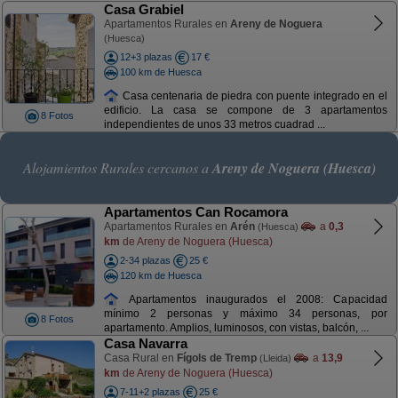
Casa Grabiel
Apartamentos Rurales en
Areny de Noguera
(Huesca)
12+3 plazas
17 €
100 km de Huesca
Casa centenaria de piedra con puente integrado en el
edificio. La casa se compone de 3 apartamentos
8 Fotos
independientes de unos 33 metros cuadrad ...
Alojamientos Rurales cercanos a
Areny de Noguera (Huesca)
Apartamentos Can Rocamora
Apartamentos Rurales en
Arén
a
0,3
(Huesca)
km
de Areny de Noguera (Huesca)
2-34 plazas
25 €
120 km de Huesca
Apartamentos inaugurados el 2008: Capacidad
mínimo 2 personas y máximo 34 personas, por
8 Fotos
apartamento. Amplios, luminosos, con vistas, balcón, ...
Casa Navarra
Casa Rural en
Fígols de Tremp
a
13,9
(Lleida)
km
de Areny de Noguera (Huesca)
7-11+2 plazas
25 €