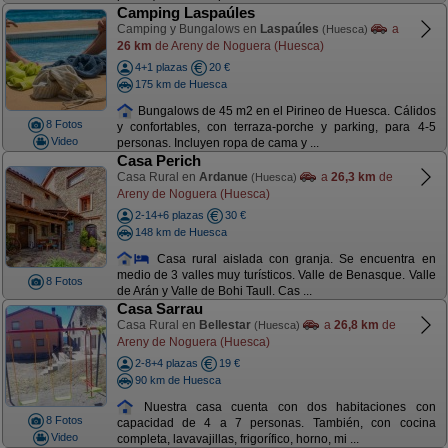
Camping Laspaúles
Camping y Bungalows en
Laspaúles
a
(Huesca)
26 km
de Areny de Noguera (Huesca)
4+1 plazas
20 €
175 km de Huesca
Bungalows de 45 m2 en el Pirineo de Huesca. Cálidos
8 Fotos
y confortables, con terraza-porche y parking, para 4-5
Video
personas. Incluyen ropa de cama y ...
Casa Perich
Casa Rural en
Ardanue
a
26,3 km
de
(Huesca)
Areny de Noguera (Huesca)
2-14+6 plazas
30 €
148 km de Huesca
Casa rural aislada con granja. Se encuentra en
medio de 3 valles muy turísticos. Valle de Benasque. Valle
8 Fotos
de Arán y Valle de Bohi Taull. Cas ...
Casa Sarrau
Casa Rural en
Bellestar
a
26,8 km
de
(Huesca)
Areny de Noguera (Huesca)
2-8+4 plazas
19 €
90 km de Huesca
Nuestra casa cuenta con dos habitaciones con
8 Fotos
capacidad de 4 a 7 personas. También, con cocina
Video
completa, lavavajillas, frigorífico, horno, mi ...