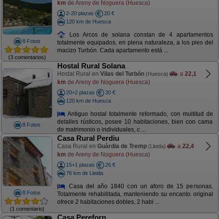
km
de Areny de Noguera (Huesca)
2-20 plazas
20 €
120 km de Huesca
Los Arcos de solana constan de 4 apartamentos
8 Fotos
totalmente equipados, en plena naturaleza, a los pies del
macizo Turbón. Cada apartamento está ...
(3 comentarios)
Hostal Rural Solana
Hostal Rural en
Vilas del Turbón
a
22,1
(Huesca)
km
de Areny de Noguera (Huesca)
20+2 plazas
30 €
120 km de Huesca
Antiguo hostal totalmente reformado, con multitud de
detalles rústicos, posee 10 habitaciones, bien con cama
8 Fotos
de matrimonio o individuales, c ...
Casa Rural Perdiu
Casa Rural en
Guàrdia de Tremp
a
22,4
(Lleida)
km
de Areny de Noguera (Huesca)
15+1 plazas
26 €
76 km de Lleida
Casa del año 1840 con un aforo de 15 personas.
8 Fotos
Totalmente rehabilitada, manteniendo su encanto original
ofrece 2 habitaciones dobles, 2 habi ...
(1 comentario)
Casa Pereforn