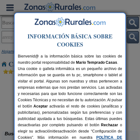
INFORMACIÓN BÁSICA SOBRE
COOKIES
Alojamientos
>
Aragón
>
Huesca
> Areny de Noguera
Bienvenid@ a la información básica sobre las cookies de
Casas Rurales en Areny de Noguera
nuestro portal responsabilidad de
Mario Temprado Casas
.
Una cookie o galleta informática es un pequeño archivo de
información que se guarda en tu pc, smartphone o tablet al
visitar el portal. Algunas son nuestras y otras pertenecen a
empresas externas que nos prestan servicios. Las activadas
y necesarias para que todo funcione correctamente son las
Cookies Técnicas y no necesitan de tu autorización. Al pulsar
el botón
Aceptar
activarás el resto de cookies (analíticas y
publicitarias), personalizadas según tus preferencias y con
Mirador de La Herradura
rs.
7+2 pers.
 €
40 €
publicidad ajustada a tus búsquedas. Estas últimas puedes
Embún (Huesca)
desde
desactivarlas por completo pulsando el botón
Rechazar
o
elegir su activación/desactivación desde “Configuración de
Buscar
Cookies”. Más información en nuestra
POLÍTICA DE