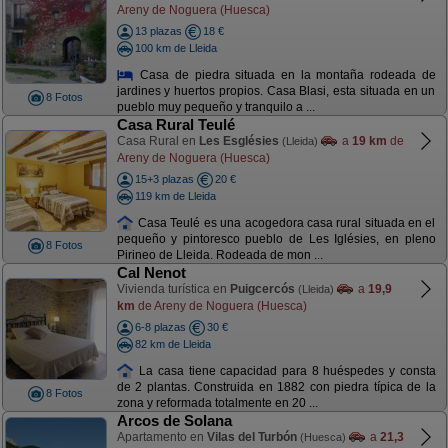
Areny de Noguera (Huesca)
13 plazas
18 €
100 km de Lleida
Casa de piedra situada en la montaña rodeada de
jardines y huertos propios. Casa Blasi, esta situada en un
8 Fotos
pueblo muy pequeño y tranquilo a ...
Casa Rural Teulé
Casa Rural en
Les Esglésies
a
19 km
de
(Lleida)
Areny de Noguera (Huesca)
15+3 plazas
20 €
119 km de Lleida
Casa Teulé es una acogedora casa rural situada en el
pequeño y pintoresco pueblo de Les Iglésies, en pleno
8 Fotos
Pirineo de Lleida. Rodeada de mon ...
Cal Nenot
Vivienda turística en
Puigcercós
a
19,9
(Lleida)
km
de Areny de Noguera (Huesca)
6-8 plazas
30 €
82 km de Lleida
La casa tiene capacidad para 8 huéspedes y consta
de 2 plantas. Construida en 1882 con piedra típica de la
8 Fotos
zona y reformada totalmente en 20 ...
Arcos de Solana
Apartamento en
Vilas del Turbón
a
21,3
(Huesca)