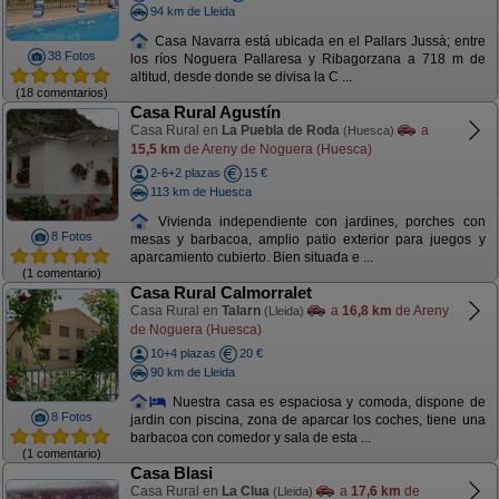
94 km de Lleida
Casa Navarra está ubicada en el Pallars Jussà; entre
38 Fotos
los ríos Noguera Pallaresa y Ribagorzana a 718 m de
altitud, desde donde se divisa la C ...
(18 comentarios)
Casa Rural Agustín
Casa Rural en
La Puebla de Roda
a
(Huesca)
15,5 km
de Areny de Noguera (Huesca)
2-6+2 plazas
15 €
113 km de Huesca
Vivienda independiente con jardines, porches con
8 Fotos
mesas y barbacoa, amplio patio exterior para juegos y
aparcamiento cubierto. Bien situada e ...
(1 comentario)
Casa Rural Calmorralet
Casa Rural en
Talarn
a
16,8 km
de Areny
(Lleida)
de Noguera (Huesca)
10+4 plazas
20 €
90 km de Lleida
Nuestra casa es espaciosa y comoda, dispone de
8 Fotos
jardin con piscina, zona de aparcar los coches, tiene una
barbacoa con comedor y sala de esta ...
(1 comentario)
Casa Blasi
Casa Rural en
La Clua
a
17,6 km
de
(Lleida)