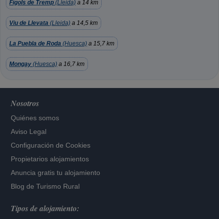
Fígols de Tremp
(Lleida)
a 14 km
Viu de Llevata
(Lleida)
a 14,5 km
La Puebla de Roda
(Huesca)
a 15,7 km
Mongay
(Huesca)
a 16,7 km
Nosotros
Quiénes somos
Aviso Legal
Configuración de Cookies
Propietarios alojamientos
Anuncia gratis tu alojamiento
Blog de Turismo Rural
Tipos de alojamiento: