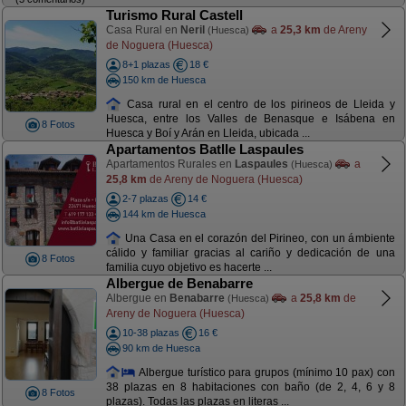
Turismo Rural Castell
Casa Rural en
Neril
a
25,3 km
de Areny
(Huesca)
de Noguera (Huesca)
8+1 plazas
18 €
150 km de Huesca
Casa rural en el centro de los pirineos de Lleida y
Huesca, entre los Valles de Benasque e Isábena en
8 Fotos
Huesca y Boí y Arán en Lleida, ubicada ...
Apartamentos Batlle Laspaules
Apartamentos Rurales en
Laspaules
a
(Huesca)
25,8 km
de Areny de Noguera (Huesca)
2-7 plazas
14 €
144 km de Huesca
Una Casa en el corazón del Pirineo, con un ámbiente
cálido y familiar gracias al cariño y dedicación de una
8 Fotos
familia cuyo objetivo es hacerte ...
Albergue de Benabarre
Albergue en
Benabarre
a
25,8 km
de
(Huesca)
Areny de Noguera (Huesca)
10-38 plazas
16 €
90 km de Huesca
Albergue turístico para grupos (mínimo 10 pax) con
38 plazas en 8 habitaciones con baño (de 2, 4, 6 y 8
8 Fotos
plazas). Todas las plazas en literas ...