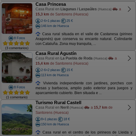
Casa Princesa
Casa Rural en
Llagunas / Laspaúles
a
(Huesca)
15,3 km
de Santorens (Huesca)
2-6+1 plazas
25 €
146 km de Huesca
Casa rural situada en el valle de Castanesa (pirineo
8 Fotos
Aragonés) que conserva su encanto natural. Colindante
con Cataluña. Zona muy tranquila, ...
(3 comentarios)
Casa Rural Agustín
Casa Rural en
La Puebla de Roda
a
(Huesca)
15,4 km
de Santorens (Huesca)
2-6+2 plazas
15 €
113 km de Huesca
Vivienda independiente con jardines, porches con
8 Fotos
mesas y barbacoa, amplio patio exterior para juegos y
aparcamiento cubierto. Bien situada e ...
(1 comentario)
Turismo Rural Castell
Casa Rural en
Neril
a
15,7 km
de
(Huesca)
Santorens (Huesca)
8+1 plazas
18 €
150 km de Huesca
Casa rural en el centro de los pirineos de Lleida y