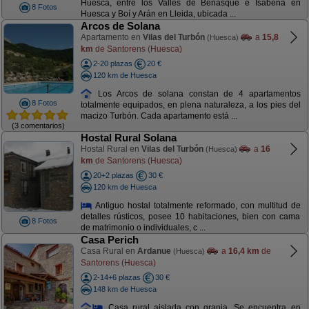
Huesca, entre los Valles de Benasque e Isábena en
8 Fotos
Huesca y Boí y Arán en Lleida, ubicada ...
Arcos de Solana
Apartamento en
Vilas del Turbón
a
15,8
(Huesca)
km
de Santorens (Huesca)
2-20 plazas
20 €
120 km de Huesca
Los Arcos de solana constan de 4 apartamentos
8 Fotos
totalmente equipados, en plena naturaleza, a los pies del
macizo Turbón. Cada apartamento está ...
(3 comentarios)
Hostal Rural Solana
Hostal Rural en
Vilas del Turbón
a
16
(Huesca)
km
de Santorens (Huesca)
20+2 plazas
30 €
120 km de Huesca
Antiguo hostal totalmente reformado, con multitud de
detalles rústicos, posee 10 habitaciones, bien con cama
8 Fotos
de matrimonio o individuales, c ...
Casa Perich
Casa Rural en
Ardanue
a
16,4 km
de
(Huesca)
Santorens (Huesca)
2-14+6 plazas
30 €
148 km de Huesca
Casa rural aislada con granja. Se encuentra en