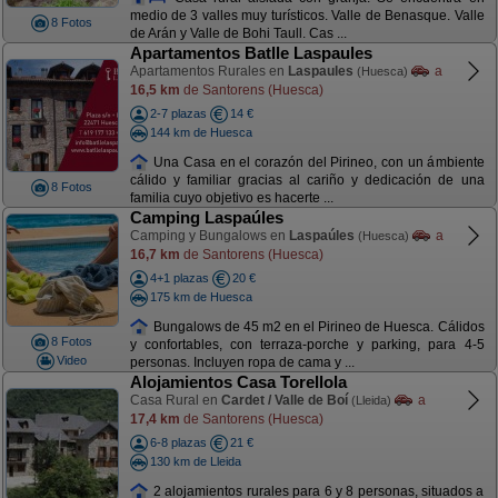
medio de 3 valles muy turísticos. Valle de Benasque. Valle
8 Fotos
de Arán y Valle de Bohi Taull. Cas ...
Apartamentos Batlle Laspaules
Apartamentos Rurales en
Laspaules
a
(Huesca)
16,5 km
de Santorens (Huesca)
2-7 plazas
14 €
144 km de Huesca
Una Casa en el corazón del Pirineo, con un ámbiente
cálido y familiar gracias al cariño y dedicación de una
8 Fotos
familia cuyo objetivo es hacerte ...
Camping Laspaúles
Camping y Bungalows en
Laspaúles
a
(Huesca)
16,7 km
de Santorens (Huesca)
4+1 plazas
20 €
175 km de Huesca
Bungalows de 45 m2 en el Pirineo de Huesca. Cálidos
8 Fotos
y confortables, con terraza-porche y parking, para 4-5
Video
personas. Incluyen ropa de cama y ...
Alojamientos Casa Torellola
Casa Rural en
Cardet / Valle de Boí
a
(Lleida)
17,4 km
de Santorens (Huesca)
6-8 plazas
21 €
130 km de Lleida
2 alojamientos rurales para 6 y 8 personas, situados a