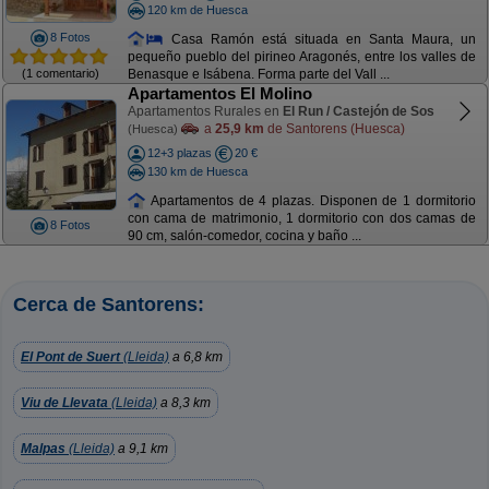
120 km de Huesca
8 Fotos
Casa Ramón está situada en Santa Maura, un
pequeño pueblo del pirineo Aragonés, entre los valles de
(1 comentario)
Benasque e Isábena. Forma parte del Vall ...
Apartamentos El Molino
Apartamentos Rurales en
El Run / Castejón de Sos
a
25,9 km
de Santorens (Huesca)
(Huesca)
12+3 plazas
20 €
130 km de Huesca
Apartamentos de 4 plazas. Disponen de 1 dormitorio
con cama de matrimonio, 1 dormitorio con dos camas de
8 Fotos
90 cm, salón-comedor, cocina y baño ...
Cerca de Santorens:
El Pont de Suert
(Lleida)
a 6,8 km
Viu de Llevata
(Lleida)
a 8,3 km
Malpas
(Lleida)
a 9,1 km