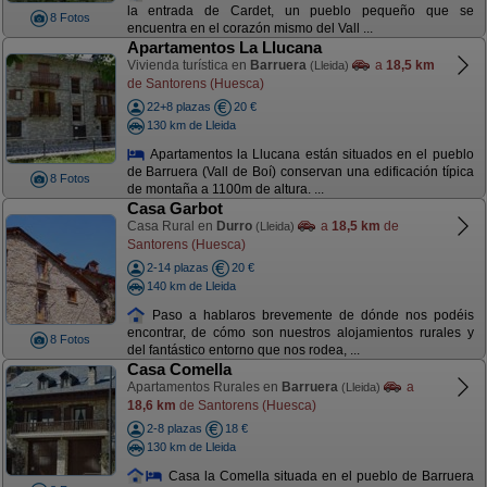
la entrada de Cardet, un pueblo pequeño que se
8 Fotos
encuentra en el corazón mismo del Vall ...
Apartamentos La Llucana
Vivienda turística en
Barruera
a
18,5 km
(Lleida)
de Santorens (Huesca)
22+8 plazas
20 €
130 km de Lleida
Apartamentos la Llucana están situados en el pueblo
de Barruera (Vall de Boí) conservan una edificación típica
8 Fotos
de montaña a 1100m de altura. ...
Casa Garbot
Casa Rural en
Durro
a
18,5 km
de
(Lleida)
Santorens (Huesca)
2-14 plazas
20 €
140 km de Lleida
Paso a hablaros brevemente de dónde nos podéis
encontrar, de cómo son nuestros alojamientos rurales y
8 Fotos
del fantástico entorno que nos rodea, ...
Casa Comella
Apartamentos Rurales en
Barruera
a
(Lleida)
18,6 km
de Santorens (Huesca)
2-8 plazas
18 €
130 km de Lleida
Casa la Comella situada en el pueblo de Barruera