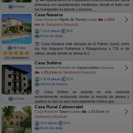
pirenaica con apartamentos modernos, donde el trato con
8 Fotos
los huéspedes es directo y persona ...
Casa Navarra
Casa Rural en
Fígols de Tremp
a
23,4
(Lleida)
km
de Santorens (Huesca)
7-11+2 plazas
25 €
94 km de Lleida
Casa Navarra está ubicada en el Pallars Jussà; entre
38 Fotos
los ríos Noguera Pallaresa y Ribagorzana a 718 m de
altitud, desde donde se divisa la C ...
(18 comentarios)
Casa Soltero
Apartamentos Rurales en
Aguascaldas
(Huesca)
a
23,4 km
de Santorens (Huesca)
2-32+8 plazas
17 €
100 km de Huesca
Casa Soltero se asienta en una vivienda
recientemente restaurada donde la mezcla de piedra y
8 Fotos
madera le dan un aire marcadamente rústico que ...
Casa Rural Calmorralet
Casa Rural en
Talarn
a
23,8 km
de
(Lleida)
Santorens (Huesca)
10+4 plazas
20 €
90 km de Lleida