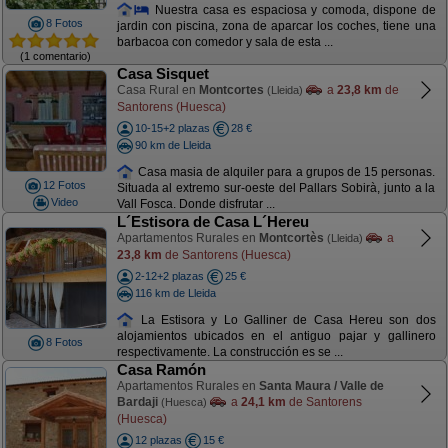
Nuestra casa es espaciosa y comoda, dispone de
8 Fotos
jardin con piscina, zona de aparcar los coches, tiene una
barbacoa con comedor y sala de esta ...
(1 comentario)
Casa Sisquet
Casa Rural en
Montcortes
a
23,8 km
de
(Lleida)
Santorens (Huesca)
10-15+2 plazas
28 €
90 km de Lleida
Casa masia de alquiler para a grupos de 15 personas.
12 Fotos
Situada al extremo sur-oeste del Pallars Sobirà, junto a la
Video
Vall Fosca. Donde disfrutar ...
L´Estisora de Casa L´Hereu
Apartamentos Rurales en
Montcortès
a
(Lleida)
23,8 km
de Santorens (Huesca)
2-12+2 plazas
25 €
116 km de Lleida
La Estisora y Lo Galliner de Casa Hereu son dos
alojamientos ubicados en el antiguo pajar y gallinero
8 Fotos
respectivamente. La construcción es se ...
Casa Ramón
Apartamentos Rurales en
Santa Maura / Valle de
Bardaji
a
24,1 km
de Santorens
(Huesca)
(Huesca)
12 plazas
15 €