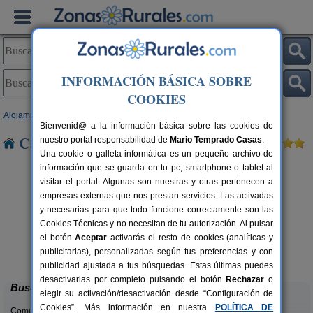
INFORMACIÓN BÁSICA SOBRE
COOKIES
Alojamientos
>
Aragón
>
Huesca
> Santorens
Bienvenid@ a la información básica sobre las cookies de
Casas Rurales cerca de Santorens
nuestro portal responsabilidad de
Mario Temprado Casas
.
Una cookie o galleta informática es un pequeño archivo de
información que se guarda en tu pc, smartphone o tablet al
visitar el portal. Algunas son nuestras y otras pertenecen a
empresas externas que nos prestan servicios. Las activadas
y necesarias para que todo funcione correctamente son las
Cookies Técnicas y no necesitan de tu autorización. Al pulsar
el botón
Aceptar
activarás el resto de cookies (analíticas y
Camping Alquézar
rs.
6 pers.
publicitarias), personalizadas según tus preferencias y con
 €
25 €
Alquézar (Huesca)
desde
publicidad ajustada a tus búsquedas. Estas últimas puedes
desactivarlas por completo pulsando el botón
Rechazar
o
Buscar
elegir su activación/desactivación desde “Configuración de
Cookies”. Más información en nuestra
POLÍTICA DE
Comunidades: