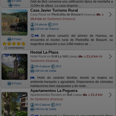
8 Fotos
(Vall de Boí) conserva una edificación típica de montaña a
Video
1100m de altura. La casa dispone ...
Casa Javier Turismo Rural
Casa Rural en
Piedrafita de Bisaurri
a
(Huesca)
19,4 km
de Santorens (Huesca)
16 plazas
20 €
134 km de Huesca
En pleno corazón del pirineo de Huesca, se
8 Fotos
encuentra el núcleo rural de Piedrafita de Bisaurri, su
magnifica situación y sus 1460 metros de ...
(2 comentarios)
Hostal La Plaza
Hotel Rural en
Erill La Vall
a
21,4 km
de
(Lleida)
Santorens (Huesca)
55+4 plazas
35 €
150 km de Lleida
Hotel de carácter familiar, donde se respira un
ambiente tranquilo y agradable. Disponemos de cómodas
8 Fotos
habitaciones bien equipadas y de resta ...
Apartamentos La Peguera
Apartamentos Rurales en
Boí
a
21,4 km
(Lleida)
de Santorens (Huesca)
40+2 plazas
20 €
150 km de Lleida
Apartaments La Peguera es una construcción típica