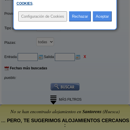
COOKIES
.
Provincias/Islas:
Tipo alquiler:
Plazas:
X
Entrada:
Salida:
Fechas más buscadas
pueblo:
MÁS FILTROS
No se han encontrado alojamientos en
Santorens
(Huesca)
... PERO, TE SUGERIMOS ALOJAMIENTOS CERCANOS
: