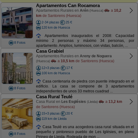
Apartamentos Can Rocamora
Apartamentos Rurales en
Arén
a
10,2
(Huesca)
km
de Santorens (Huesca)
2-34 plazas
25 €
120 km de Huesca
Apartamentos inaugurados el 2008: Capacidad
mínimo 2 personas y máximo 34 personas, por
8 Fotos
apartamento. Amplios, luminosos, con vistas, balcón, ...
Casa Grabiel
Apartamentos Rurales en
Areny de Noguera
a
10,5 km
de Santorens (Huesca)
(Huesca)
12+3 plazas
17 €
100 km de Huesca
Casa centenaria de piedra con puente integrado en el
edificio. La casa se compone de 3 apartamentos
8 Fotos
independientes de unos 33 metros cuadrad ...
Casa Rural Teulé
Casa Rural en
Les Esglésies
a
13,2 km
(Lleida)
de Santorens (Huesca)
15+3 plazas
20 €
119 km de Lleida
Casa Teulé es una acogedora casa rural situada en el
pequeño y pintoresco pueblo de Les Iglésies, en pleno
8 Fotos
Pirineo de Lleida. Rodeada de mon ...