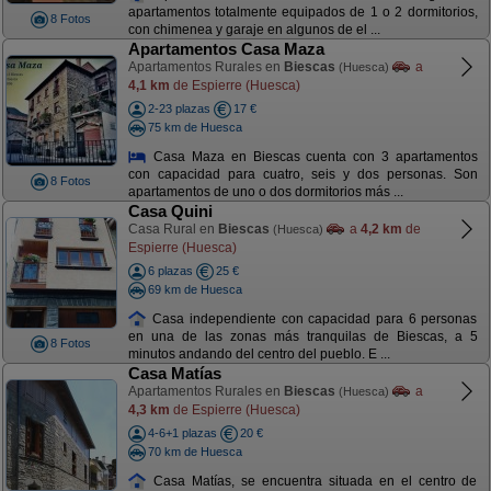
apartamentos totalmente equipados de 1 o 2 dormitorios,
8 Fotos
con chimenea y garaje en algunos de el ...
Apartamentos Casa Maza
Apartamentos Rurales en
Biescas
a
(Huesca)
4,1 km
de Espierre (Huesca)
2-23 plazas
17 €
75 km de Huesca
Casa Maza en Biescas cuenta con 3 apartamentos
con capacidad para cuatro, seis y dos personas. Son
8 Fotos
apartamentos de uno o dos dormitorios más ...
Casa Quini
Casa Rural en
Biescas
a
4,2 km
de
(Huesca)
Espierre (Huesca)
6 plazas
25 €
69 km de Huesca
Casa independiente con capacidad para 6 personas
en una de las zonas más tranquilas de Biescas, a 5
8 Fotos
minutos andando del centro del pueblo. E ...
Casa Matías
Apartamentos Rurales en
Biescas
a
(Huesca)
4,3 km
de Espierre (Huesca)
4-6+1 plazas
20 €
70 km de Huesca
Casa Matías, se encuentra situada en el centro de