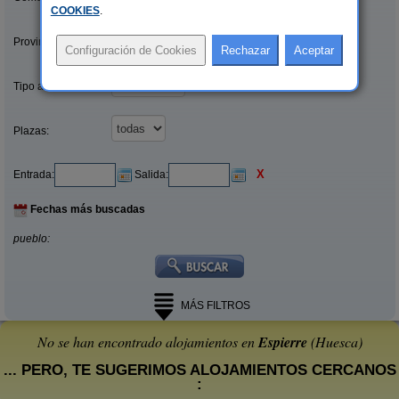
COOKIES
.
Provincias/Islas:
Tipo alquiler:
Plazas:
X
Entrada:
Salida:
Fechas más buscadas
pueblo:
MÁS FILTROS
No se han encontrado alojamientos en
Espierre
(Huesca)
... PERO, TE SUGERIMOS ALOJAMIENTOS CERCANOS
: