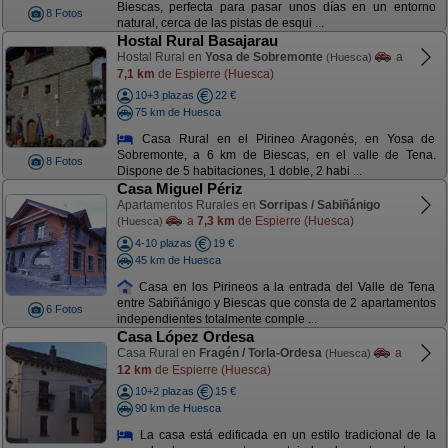
Biescas, perfecta para pasar unos días en un entorno
8 Fotos
natural, cerca de las pistas de esqui ...
Hostal Rural Basajarau
Hostal Rural en
Yosa de Sobremonte
a
(Huesca)
7,1 km
de Espierre (Huesca)
10+3 plazas
22 €
75 km de Huesca
Casa Rural en el Pirineo Aragonés, en Yosa de
Sobremonte, a 6 km de Biescas, en el valle de Tena.
8 Fotos
Dispone de 5 habitaciones, 1 doble, 2 habi ...
Casa Miguel Périz
Apartamentos Rurales en
Sorripas / Sabiñánigo
a
7,3 km
de Espierre (Huesca)
(Huesca)
4-10 plazas
19 €
45 km de Huesca
Casa en los Pirineos a la entrada del Valle de Tena
entre Sabiñánigo y Biescas que consta de 2 apartamentos
6 Fotos
independientes totalmente comple ...
Casa López Ordesa
Casa Rural en
Fragén / Torla-Ordesa
a
(Huesca)
12 km
de Espierre (Huesca)
10+2 plazas
15 €
90 km de Huesca
La casa está edificada en un estilo tradicional de la