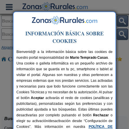
INFORMACIÓN BÁSICA SOBRE
COOKIES
Alojamientos
>
Aragón
>
Huesca
> Espierre
Bienvenid@ a la información básica sobre las cookies de
Casas Rurales cerca de Espierre
nuestro portal responsabilidad de
Mario Temprado Casas
.
Una cookie o galleta informática es un pequeño archivo de
información que se guarda en tu pc, smartphone o tablet al
visitar el portal. Algunas son nuestras y otras pertenecen a
empresas externas que nos prestan servicios. Las activadas
y necesarias para que todo funcione correctamente son las
Cookies Técnicas y no necesitan de tu autorización. Al pulsar
el botón
Aceptar
activarás el resto de cookies (analíticas y
Camping Alquézar
rs.
6 pers.
publicitarias), personalizadas según tus preferencias y con
 €
25 €
Alquézar (Huesca)
desde
publicidad ajustada a tus búsquedas. Estas últimas puedes
desactivarlas por completo pulsando el botón
Rechazar
o
Buscar
elegir su activación/desactivación desde “Configuración de
Cookies”. Más información en nuestra
POLÍTICA DE
Comunidades: