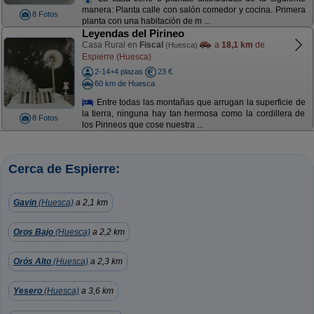
manera: Planta calle con salón comedor y cocina. Primera
8 Fotos
planta con una habitación de m ...
Leyendas del Pirineo
Casa Rural en
Fiscal
a
18,1 km
de
(Huesca)
Espierre (Huesca)
2-14+4 plazas
23 €
60 km de Huesca
Entre todas las montañas que arrugan la superficie de
la tierra, ninguna hay tan hermosa como la cordillera de
8 Fotos
los Pirineos que cose nuestra ...
Cerca de Espierre:
Gavin
(Huesca)
a 2,1 km
Oros Bajo
(Huesca)
a 2,2 km
Orós Alto
(Huesca)
a 2,3 km
Yesero
(Huesca)
a 3,6 km