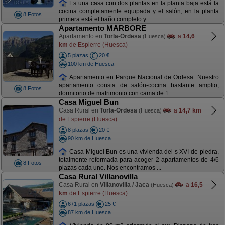
Es una casa con dos plantas en la planta baja está la
cocina completamente equipada y el salón, en la planta
8 Fotos
primera está el baño completo y ...
Apartamento MARBORE
Apartamento en
Torla-Ordesa
a
14,6
(Huesca)
km
de Espierre (Huesca)
5 plazas
20 €
100 km de Huesca
Apartamento en Parque Nacional de Ordesa. Nuestro
apartamento consta de salón-cocina bastante amplio,
8 Fotos
dormitorio de matrimonio con cama de 1 ...
Casa Miguel Bun
Casa Rural en
Torla-Ordesa
a
14,7 km
(Huesca)
de Espierre (Huesca)
8 plazas
20 €
90 km de Huesca
Casa Miguel Bun es una vivienda del s XVI de piedra,
totalmente reformada para acoger 2 apartamentos de 4/6
8 Fotos
plazas cada uno. Nos encontramos ...
Casa Rural Villanovilla
Casa Rural en
Villanovilla / Jaca
a
16,5
(Huesca)
km
de Espierre (Huesca)
6+1 plazas
25 €
87 km de Huesca