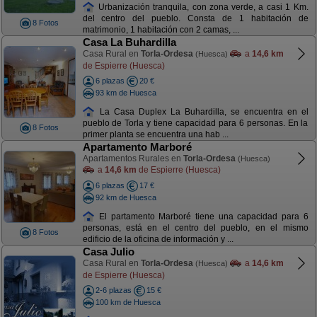
Urbanización tranquila, con zona verde, a casi 1 Km.
del centro del pueblo. Consta de 1 habitación de
8 Fotos
matrimonio, 1 habitación con 2 camas, ...
Casa La Buhardilla
Casa Rural en
Torla-Ordesa
a
14,6 km
(Huesca)
de Espierre (Huesca)
6 plazas
20 €
93 km de Huesca
La Casa Duplex La Buhardilla, se encuentra en el
pueblo de Torla y tiene capacidad para 6 personas. En la
8 Fotos
primer planta se encuentra una hab ...
Apartamento Marboré
Apartamentos Rurales en
Torla-Ordesa
(Huesca)
a
14,6 km
de Espierre (Huesca)
6 plazas
17 €
92 km de Huesca
El partamento Marboré tiene una capacidad para 6
personas, está en el centro del pueblo, en el mismo
8 Fotos
edificio de la oficina de información y ...
Casa Julio
Casa Rural en
Torla-Ordesa
a
14,6 km
(Huesca)
de Espierre (Huesca)
2-6 plazas
15 €
100 km de Huesca