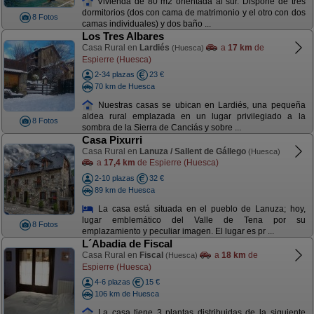
Vivienda de 80 m2 orientada al sur. Dispone de tres
dormitorios (dos con cama de matrimonio y el otro con dos
8 Fotos
camas individuales) y dos baño ...
Los Tres Albares
Casa Rural en
Lardiés
a
17 km
de
(Huesca)
Espierre (Huesca)
2-34 plazas
23 €
70 km de Huesca
Nuestras casas se ubican en Lardiés, una pequeña
aldea rural emplazada en un lugar privilegiado a la
8 Fotos
sombra de la Sierra de Canciás y sobre ...
Casa Pixurri
Casa Rural en
Lanuza / Sallent de Gállego
(Huesca)
a
17,4 km
de Espierre (Huesca)
2-10 plazas
32 €
89 km de Huesca
La casa está situada en el pueblo de Lanuza; hoy,
lugar emblemático del Valle de Tena por su
8 Fotos
emplazamiento y peculiar imagen. El lugar es pr ...
L´Abadia de Fiscal
Casa Rural en
Fiscal
a
18 km
de
(Huesca)
Espierre (Huesca)
4-6 plazas
15 €
106 km de Huesca
La casa tiene 3 plantas distribuidas de la siguiente