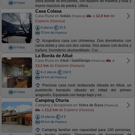
zona donde se encuentra, con tejados de madera y losa y
8 Fotos
muros macizos de piedra. Ubica ...
Casa Colasa
Casa Rural en
Sobás
a
12,9 km
de
(Huesca)
Espierre (Huesca)
6 plazas
25 €
70 km de Huesca
Acogedora casa con chimenea. Dos dormitorios con
cama doble y uno con dos camas. Dos aseos con ducha y
8 Fotos
bañera. Dormitorio abuhardillado. Coc ...
La Borda de Allué
Casa Rural en
Allué / Sabiñánigo
a
(Huesca)
13,1 km
de Espierre (Huesca)
6+2 plazas
150 €
54 km de Huesca
Preciosa casa rural restaurada situada en Allué, un
pueblecito tranquilo situado en mitad del pirineo
8 Fotos
aragonés. Equipada con fuego bajo y es ...
Camping Oturia
Camping y Bungalows en
Yebra de Basa
(Huesca)
a
13,2 km
de Espierre (Huesca)
10 plazas
4 €
60 km de Huesca
Camping familiar con capacidad para 100 personas,
con mucha sombra. Disponemos de bungalows de