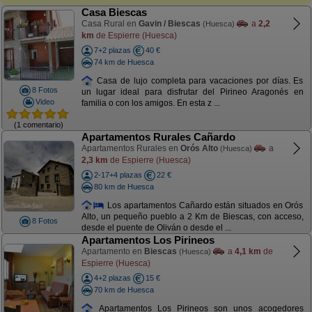
Casa Biescas
Casa Rural en
Gavin / Biescas
a
2,2
(Huesca)
km
de Espierre (Huesca)
7+2 plazas
40 €
74 km de Huesca
Casa de lujo completa para vacaciones por días. Es
8 Fotos
un lugar ideal para disfrutar del Pirineo Aragonés en
Video
familia o con los amigos. En esta z ...
(1 comentario)
Apartamentos Rurales Cañardo
Apartamentos Rurales en
Orós Alto
a
(Huesca)
2,3 km
de Espierre (Huesca)
2-17+4 plazas
22 €
80 km de Huesca
Los apartamentos Cañardo están situados en Orós
Alto, un pequeño pueblo a 2 Km de Biescas, con acceso,
8 Fotos
desde el puente de Oliván o desde el ...
Apartamentos Los Pirineos
Apartamento en
Biescas
a
4,1 km
de
(Huesca)
Espierre (Huesca)
4+2 plazas
15 €
70 km de Huesca
Apartamentos Los Pirineos son unos acogedores