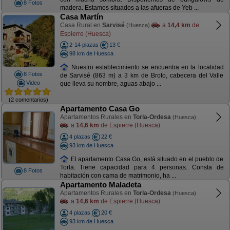
8 Fotos
madera. Estamos situados a las afueras de Yeb ...
Casa Martín
Casa Rural en
Sarvisé
a
14,4 km
de
(Huesca)
Espierre (Huesca)
2-14 plazas
13 €
98 km de Huesca
Nuestro establecimiento se encuentra en la localidad
8 Fotos
de Sarvisé (863 m) a 3 km de Broto, cabecera del Valle
Video
que lleva su nombre, aguas abajo ...
(2 comentarios)
Apartamento Casa Go
Apartamentos Rurales en
Torla-Ordesa
(Huesca)
a
14,6 km
de Espierre (Huesca)
4 plazas
22 €
93 km de Huesca
El apartamento Casa Go, está situado en el pueblo de
Torla. Tiene capacidad para 4 personas. Consta de
8 Fotos
habitación con cama de matrimonio, ha ...
Apartamento Maladeta
Apartamentos Rurales en
Torla-Ordesa
(Huesca)
a
14,6 km
de Espierre (Huesca)
4 plazas
20 €
93 km de Huesca