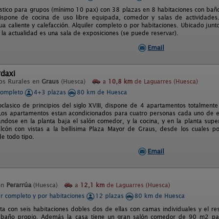
ístico para grupos (mínimo 10 pax) con 38 plazas en 8 habitaciones con baño
 Dispone de cocina de uso libre equipada, comedor y salas de actividade
a caliente y calefacción. Alquiler completo o por habitaciones. Ubicado junto
 la actualidad es una sala de exposiciones (se puede reservar).
Email
rdaxi
os Rurales en
Graus
(Huesca)
a
10,8 km
de Laguarres (Huesca)
completo
4+3 plazas
80 km de Huesca
oclasico de principios del siglo XVIII, dispone de 4 apartamentos totalment
. Los apartamentos estan acondicionados para cuatro personas cada uno de el
uandose en la planta baja el salón comedor, y la cocina, y en la planta supe
lcón con vistas a la bellisima Plaza Mayor de Graus, desde los cuales p
e todo tipo.
Email
en
Perarrúa
(Huesca)
a
12,1 km
de Laguarres (Huesca)
er completo y por habitaciones
12 plazas
80 km de Huesca
ta con seis habitaciones dobles dos de ellas con camas individuales y el r
 baño propio. Además la casa tiene un gran salón comedor de 90 m2 para 