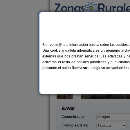
Busca por alojamiento
Alojamientos
>
Aragón
>
Huesca
> Laguarre
Casas Rurales cerca
Bienvenid@ a la información básica sobre las cookies 
Una cookie o galleta informática es un pequeño archiv
externas que nos prestan servicios. Las activadas y n
activarás el resto de cookies (analíticas y publicita
pulsando el botón
Rechazar
o elegir su activación/de
quézar
Mirador de La Herradura
6 pers.
7+
25 €
uesca)
Embún (Huesca)
desde
desd
Buscar
Comunidades:
Provincias/Islas: