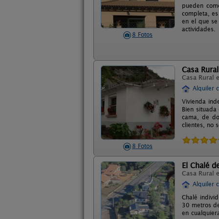
pueden comer
completa, es
en el que se
actividades.
8 Fotos
Casa Rural
Casa Rural 
Alquiler 
Vivienda ind
Bien situada
cama, de dos
clientes, no
8 Fotos
El Chalé d
Casa Rural 
Alquiler 
Chalé indivi
30 metros de 
en cualquier