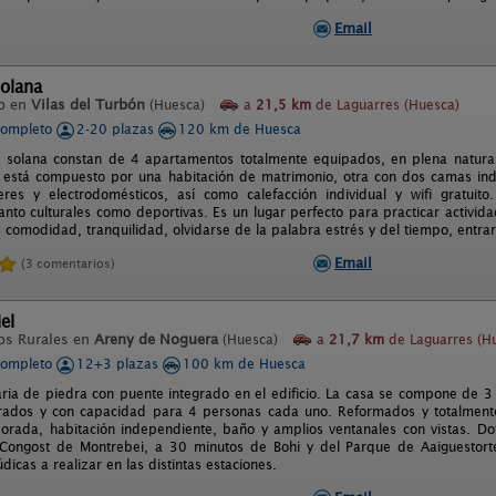
Email
olana
o en
Vilas del Turbón
(Huesca)
a
21,5 km
de Laguarres (Huesca)
completo
2-20 plazas
120 km de Huesca
 solana constan de 4 apartamentos totalmente equipados, en plena natura
está compuesto por una habitación de matrimonio, otra con dos camas indiv
res y electrodomésticos, así como calefacción individual y wifi gratuito
anto culturales como deportivas. Es un lugar perfecto para practicar activida
 comodidad, tranquilidad, olvidarse de la palabra estrés y del tiempo, entrar
Email
(3 comentarios)
el
os Rurales en
Areny de Noguera
(Huesca)
a
21,7 km
de Laguarres (H
completo
12+3 plazas
100 km de Huesca
ria de piedra con puente integrado en el edificio. La casa se compone de 
rados y con capacidad para 4 personas cada uno. Reformados y totalmen
porada, habitación independiente, baño y amplios ventanales con vistas. Do
 Congost de Montrebei, a 30 minutos de Bohi y del Parque de Aaiguestor
údicas a realizar en las distintas estaciones.