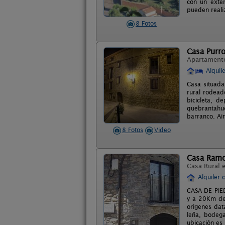
con un exter
pueden reali
8 Fotos
Casa Purr
Apartament
Alquil
Casa situada
rural rodead
bicicleta, d
quebrantahue
barranco. Ai
8 Fotos
Video
Casa Ram
Casa Rural 
Alquiler 
CASA DE PIE
y a 20Km de 
origenes dat
leña, bodega
ubicación es