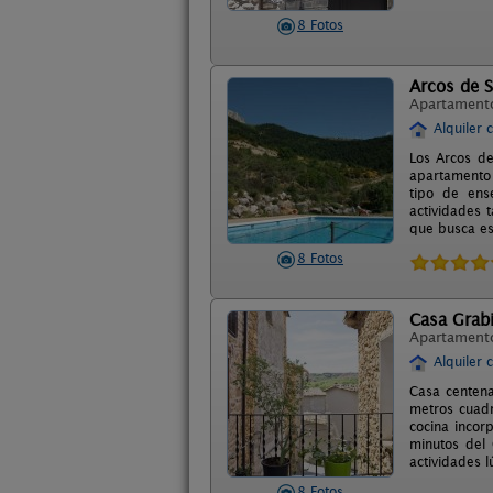
8 Fotos
Arcos de S
Apartament
Alquiler 
Los Arcos de
apartamento 
tipo de ense
actividades t
que busca es
8 Fotos
Casa Grabi
Apartament
Alquiler 
Casa centena
metros cuad
cocina incor
minutos del
actividades l
8 Fotos