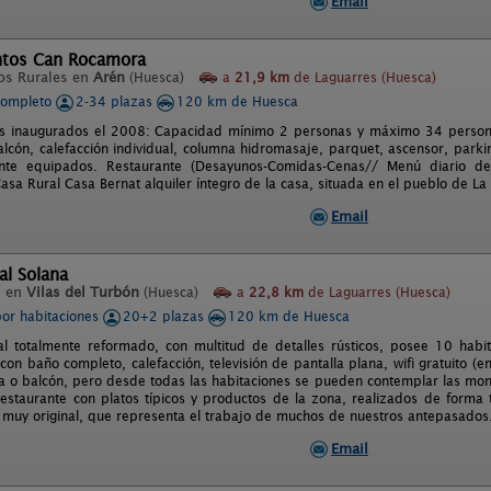
Email
tos Can Rocamora
os Rurales en
Arén
(Huesca)
a
21,9 km
de Laguarres (Huesca)
completo
2-34 plazas
120 km de Huesca
s inaugurados el 2008: Capacidad mínimo 2 personas y máximo 34 persona
alcón, calefacción individual, columna hidromasaje, parquet, ascensor, parking
mente equipados. Restaurante (Desayunos-Comidas-Cenas// Menú diario de
asa Rural Casa Bernat alquiler íntegro de la casa, situada en el pueblo de L
Email
al Solana
l en
Vilas del Turbón
(Huesca)
a
22,8 km
de Laguarres (Huesca)
por habitaciones
20+2 plazas
120 km de Huesca
al totalmente reformado, con multitud de detalles rústicos, posee 10 hab
 con baño completo, calefacción, televisión de pantalla plana, wifi gratuito (e
za o balcón, pero desde todas las habitaciones se pueden contemplar las mon
estaurante con platos típicos y productos de la zona, realizados de forma
a muy original, que representa el trabajo de muchos de nuestros antepasados
Email