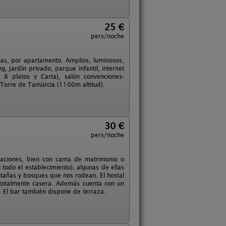
25 €
pers/noche
s, por apartamento. Amplios, luminosos,
, jardín privado, parque infantil, internet
 8 platos y Carta), salón convenciones-
a Torre de Tamúrcia (1100m altitud).
30 €
pers/noche
itaciones, bien con cama de matrimonio o
n todo el establecimiento), algunas de ellas
tañas y bosques que nos rodean. El hostal
 totalmente casera. Además cuenta con un
. El bar también dispone de terraza.