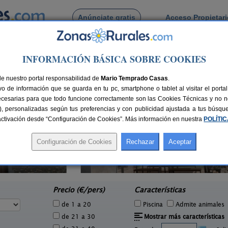
Anúnciate gratis
Acceso Propietar
Busca por pueblo
INFORMACIÓN BÁSICA SOBRE COOKIES
s
 de Laguarres
de nuestro portal responsabilidad de
Mario Temprado Casas
.
o de información que se guarda en tu pc, smartphone o tablet al visitar el port
ecesarias para que todo funcione correctamente son las Cookies Técnicas y no ne
rias), personalizadas según tus preferencias y con publicidad ajustada a tus búsq
sactivación desde “Configuración de Cookies”. Más información en nuestra
POLÍTI
Casa Jerónimo
2 pers.
8+1 pers.
40 €
32 €
La Almunia del Romeral (Huesca)
e
desde
Precio (€/pers)
Características
de 1 a 20
Piscina
Admite animales
de 21 a 30
Mostrar más características