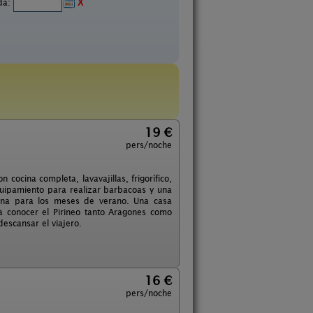
ida:
X
19 €
pers/noche
ocina completa, lavavajillas, frigorífico,
quipamiento para realizar barbacoas y una
cina para los meses de verano. Una casa
a conocer el Pirineo tanto Aragones como
escansar el viajero.
16 €
pers/noche