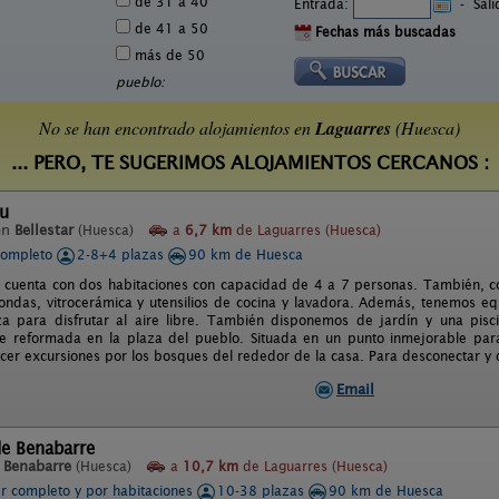
de 31 a 40
Entrada:
-
Sal
de 41 a 50
Fechas más buscadas
más de 50
pueblo:
No se han encontrado alojamientos en
Laguarres
(Huesca)
... PERO, TE SUGERIMOS ALOJAMIENTOS CERCANOS :
au
en
Bellestar
(Huesca)
a
6,7 km
de Laguarres (Huesca)
completo
2-8+4 plazas
90 km de Huesca
 cuenta con dos habitaciones con capacidad de 4 a 7 personas. También, con c
ondas, vitrocerámica y utensilios de cocina y lavadora. Además, tenemos e
za para disfrutar al aire libre. También disponemos de jardín y una pis
e reformada en la plaza del pueblo. Situada en un punto inmejorable par
acer excursiones por los bosques del rededor de la casa. Para desconectar y d
Email
de Benabarre
n
Benabarre
(Huesca)
a
10,7 km
de Laguarres (Huesca)
er completo y por habitaciones
10-38 plazas
90 km de Huesca