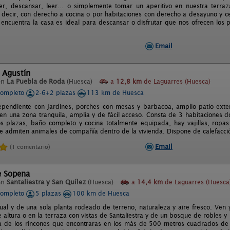
, descansar, leer... o simplemente tomar un aperitivo en nuestra terraza
 decir, con derecho a cocina o por habitaciones con derecho a desayuno y ce
 encuentra la casa es ideal para descansar o disfrutar que nos ofrecen los p
Email
 Agustín
en
La Puebla de Roda
(Huesca)
a
12,8 km
de Laguarres (Huesca)
completo
2-6+2 plazas
113 km de Huesca
ependiente con jardines, porches con mesas y barbacoa, amplio patio exter
 en una zona tranquila, amplia y de fácil acceso. Consta de 3 habitaciones 
 plazas, baño completo y cocina totalmente equipada, hay vajillas, ropas 
 se admiten animales de compañía dentro de la vivienda. Dispone de calefacci
Email
(1 comentario)
e Sopena
en
Santaliestra y San Quílez
(Huesca)
a
14,4 km
de Laguarres (Huesca
completo
5 plazas
100 km de Huesca
dual y de una sola planta rodeado de terreno, naturaleza y aire fresco. Ven
altura o en la terraza con vistas de Santaliestra y de un bosque de robles y
a de los rincones que encontraras en los más de 500 metros cuadrados de 