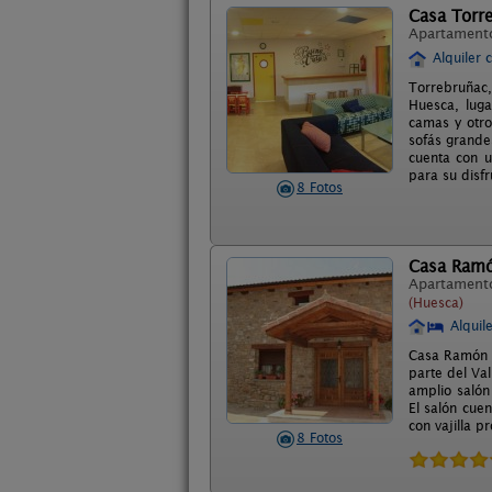
Casa Torr
Apartament
Alquiler 
Torrebruñac,
Huesca, lug
camas y otro
sofás grande
cuenta con u
para su disfr
8 Fotos
Casa Ram
Apartament
(Huesca)
Alquil
Casa Ramón e
parte del Val
amplio salón 
El salón cue
con vajilla p
8 Fotos