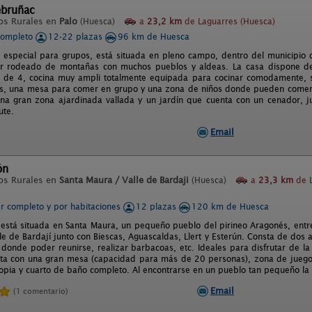
ebruñac
os Rurales en
Palo
(Huesca)
a
23,2 km
de Laguarres (Huesca)
completo
12-22 plazas
96 km de Huesca
 especial para grupos, está situada en pleno campo, dentro del municipio de
ar rodeado de montañas con muchos pueblos y aldeas. La casa dispone d
 de 4, cocina muy ampli totalmente equipada para cocinar comodamente, s
s, una mesa para comer en grupo y una zona de niños donde pueden comer y 
na gran zona ajardinada vallada y un jardín que cuenta con un cenador, 
ute.
Email
ón
os Rurales en
Santa Maura / Valle de Bardaji
(Huesca)
a
23,3 km
de L
er completo y por habitaciones
12 plazas
120 km de Huesca
stá situada en Santa Maura, un pequeño pueblo del pirineo Aragonés, entre
le de Bardají junto con Biescas, Aguascaldas, Llert y Esterún. Consta de dos
donde poder reunirse, realizar barbacoas, etc. Ideales para disfrutar de la 
nta con una gran mesa (capacidad para más de 20 personas), zona de juego
ropia y cuarto de baño completo. Al encontrarse en un pueblo tan pequeño la tr
Email
(1 comentario)