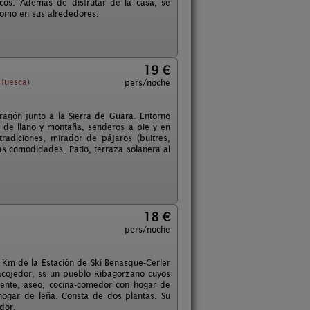
ticos. Además de disfrutar de la casa, se
 como en sus alrededores.
19 €
Huesca)
pers/noche
Aragón junto a la Sierra de Guara. Entorno
 de llano y montaña, senderos a pie y en
tradiciones, mirador de pájaros (buitres,
s comodidades. Patio, terraza solanera al
18 €
pers/noche
 de la Estación de Ski Benasque-Cerler
 acojedor, ss un pueblo Ribagorzano cuyos
iente, aseo, cocina-comedor con hogar de
ogar de leña. Consta de dos plantas. Su
dor.