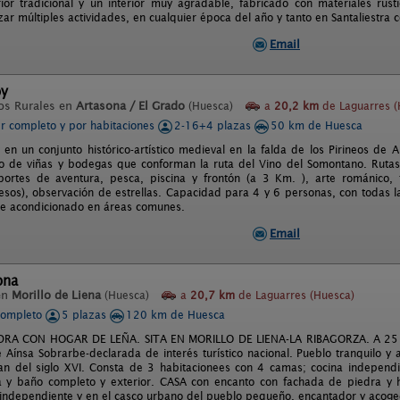
ior tradicional y un interior muy agradable, fabricado con materiales rús
zar múltiples actividades, en cualquier época del año y tanto en Santaliestra
Email
oy
os Rurales en
Artasona / El Grado
(Huesca)
a
20,2 km
de Laguarres (
er completo y por habitaciones
2-16+4 plazas
50 km de Huesca
 en un conjunto histórico-artístico medieval en la falda de los Pirineos de 
o de viñas y bodegas que conforman la ruta del Vino del Somontano. Rutas
eportes de aventura, pesca, piscina y frontón (a 3 Km. ), arte románico, 
sos), observación de estrellas. Capacidad para 4 y 6 personas, con todas la
re acondicionado en áreas comunes.
Email
ona
en
Morillo de Liena
(Huesca)
a
20,7 km
de Laguarres (Huesca)
completo
5 plazas
120 km de Huesca
DRA CON HOGAR DE LEÑA. SITA EN MORILLO DE LIENA-LA RIBAGORZA. A 25 Km
Aínsa Sobrarbe-declarada de interés turístico nacional. Pueblo tranquilo y
an del siglo XVI. Consta de 3 habitacionees con 4 camas; cocina independ
 y baño completo y exterior. CASA con encanto con fachada de piedra y h
 independiente y en el casco urbano del pueblo pequeño, encantador y acoge