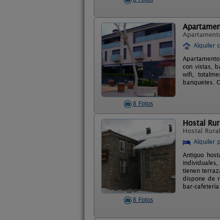
Apartamen
Apartament
Alquiler 
Apartamento
con vistas, b
wifi, total
banquetes. C
8 Fotos
Hostal Rur
Hostal Rura
Alquiler 
Antiguo host
individuales,
tienen terra
dispone de r
bar-cafeterí
8 Fotos