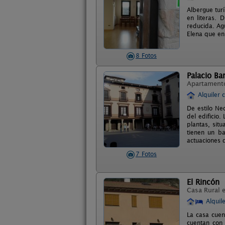
Albergue tur
en literas.
reducida. Agu
Elena que en
8 Fotos
Palacio Ba
Apartament
Alquiler 
De estilo Ne
del edificio
plantas, sit
tienen un ba
actuaciones d
7 Fotos
El Rincón
Casa Rural 
Alquil
La casa cuen
cuentan con