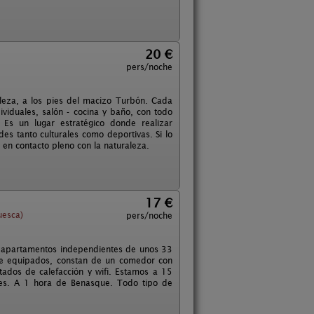
20 €
pers/noche
leza, a los pies del macizo Turbón. Cada
iduales, salón - cocina y baño, con todo
. Es un lugar estratégico donde realizar
des tanto culturales como deportivas. Si lo
 en contacto pleno con la naturaleza.
17 €
uesca)
pers/noche
3 apartamentos independientes de unos 33
te equipados, constan de un comedor con
tados de calefacción y wifi. Estamos a 15
tes. A 1 hora de Benasque. Todo tipo de