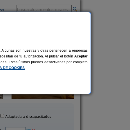
ios
-
al. Algunas son nuestras y otras pertenecen a empresas
cesitan de tu autorización. Al pulsar el botón
Aceptar
uedas. Estas últimas puedes desactivarlas por completo
CA DE COOKIES
.
Casa Campolé
Casa Quini
24+2 pers.
18 €
San Juan de Plan (Huesca)
Biescas (Huesca)
desde
Adaptada a discapacitados