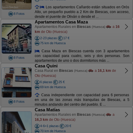
Los apartamentos Cañardo están situados en Orós
Alto, un pequeño pueblo a 2 Km de Biescas, con acceso,
8 Fotos
desde el puente de Oliván o desde el ...
Apartamentos Casa Maza
Apartamentos Rurales en
Biescas
a
16
(Huesca)
km
de Oto (Huesca)
2-23 plazas
17 €
75 km de Huesca
Casa Maza en Biescas cuenta con 3 apartamentos
con capacidad para cuatro, seis y dos personas. Son
8 Fotos
apartamentos de uno o dos dormitorios más ...
Casa Quini
Casa Rural en
Biescas
a
16,1 km
de
(Huesca)
Oto (Huesca)
6 plazas
25 €
69 km de Huesca
Casa independiente con capacidad para 6 personas
en una de las zonas más tranquilas de Biescas, a 5
8 Fotos
minutos andando del centro del pueblo. E ...
Casa Matías
Apartamentos Rurales en
Biescas
a
(Huesca)
16,3 km
de Oto (Huesca)
4-6+1 plazas
20 €
70 km de Huesca