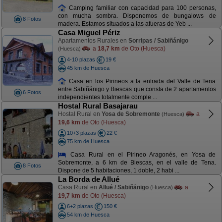
Camping familiar con capacidad para 100 personas,
con mucha sombra. Disponemos de bungalows de
8 Fotos
madera. Estamos situados a las afueras de Yeb ...
Casa Miguel Périz
Apartamentos Rurales en
Sorripas / Sabiñánigo
a
18,7 km
de Oto (Huesca)
(Huesca)
4-10 plazas
19 €
45 km de Huesca
Casa en los Pirineos a la entrada del Valle de Tena
entre Sabiñánigo y Biescas que consta de 2 apartamentos
6 Fotos
independientes totalmente comple ...
Hostal Rural Basajarau
Hostal Rural en
Yosa de Sobremonte
a
(Huesca)
19,6 km
de Oto (Huesca)
10+3 plazas
22 €
75 km de Huesca
Casa Rural en el Pirineo Aragonés, en Yosa de
Sobremonte, a 6 km de Biescas, en el valle de Tena.
8 Fotos
Dispone de 5 habitaciones, 1 doble, 2 habi ...
La Borda de Allué
Casa Rural en
Allué / Sabiñánigo
a
(Huesca)
19,7 km
de Oto (Huesca)
6+2 plazas
150 €
54 km de Huesca