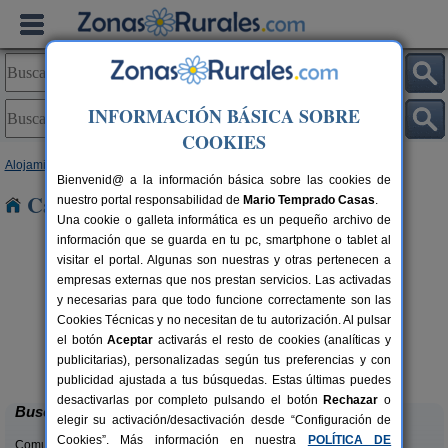
INFORMACIÓN BÁSICA SOBRE
COOKIES
Alojamientos
>
Aragón
>
Huesca
> Oto
Bienvenid@ a la información básica sobre las cookies de
Casas Rurales cerca de Oto
nuestro portal responsabilidad de
Mario Temprado Casas
.
Una cookie o galleta informática es un pequeño archivo de
información que se guarda en tu pc, smartphone o tablet al
visitar el portal. Algunas son nuestras y otras pertenecen a
empresas externas que nos prestan servicios. Las activadas
y necesarias para que todo funcione correctamente son las
Cookies Técnicas y no necesitan de tu autorización. Al pulsar
el botón
Aceptar
activarás el resto de cookies (analíticas y
Mirador de La Herradura
rs.
7+2 pers.
publicitarias), personalizadas según tus preferencias y con
 €
40 €
Embún (Huesca)
desde
publicidad ajustada a tus búsquedas. Estas últimas puedes
desactivarlas por completo pulsando el botón
Rechazar
o
Buscar
elegir su activación/desactivación desde “Configuración de
Cookies”. Más información en nuestra
POLÍTICA DE
Comunidades: