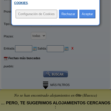
COOKIES
.
Provincias/Islas:
Tipo alquiler:
Plazas:
X
Entrada:
Salida:
Fechas más buscadas
pueblo:
MÁS FILTROS
No se han encontrado alojamientos en
Oto
(Huesca)
... PERO, TE SUGERIMOS ALOJAMIENTOS CERCANOS
: