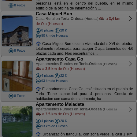
personas, está en el centro del pueblo, en el mismo
8 Fotos
edificio de la oficina de información y ...
Casa Miguel Bun
Casa Rural en
Torla-Ordesa
a
3,4 km
(Huesca)
de Oto (Huesca)
8 plazas
20 €
90 km de Huesca
Casa Miguel Bun es una vivienda del s XVI de piedra,
totalmente reformada para acoger 2 apartamentos de 4/6
8 Fotos
plazas cada uno. Nos encontramos ...
Apartamento Casa Go
Apartamentos Rurales en
Torla-Ordesa
(Huesca)
a
3,5 km
de Oto (Huesca)
4 plazas
22 €
93 km de Huesca
El apartamento Casa Go, está situado en el pueblo de
Torla. Tiene capacidad para 4 personas. Consta de
8 Fotos
habitación con cama de matrimonio, ha ...
Apartamento Maladeta
Apartamentos Rurales en
Torla-Ordesa
(Huesca)
a
3,5 km
de Oto (Huesca)
4 plazas
20 €
93 km de Huesca
Urbanización tranquila, con zona verde, a casi 1 Km.