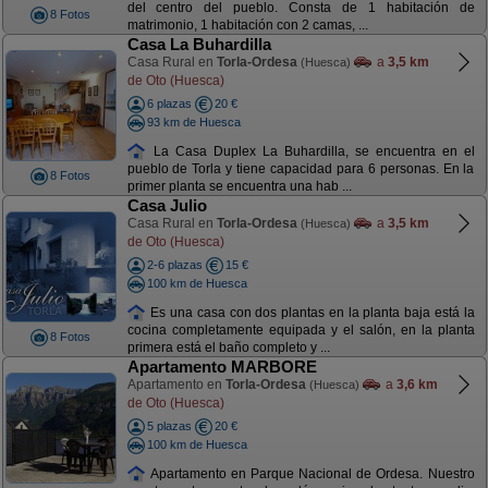
del centro del pueblo. Consta de 1 habitación de
8 Fotos
matrimonio, 1 habitación con 2 camas, ...
Casa La Buhardilla
Casa Rural en
Torla-Ordesa
a
3,5 km
(Huesca)
de Oto (Huesca)
6 plazas
20 €
93 km de Huesca
La Casa Duplex La Buhardilla, se encuentra en el
pueblo de Torla y tiene capacidad para 6 personas. En la
8 Fotos
primer planta se encuentra una hab ...
Casa Julio
Casa Rural en
Torla-Ordesa
a
3,5 km
(Huesca)
de Oto (Huesca)
2-6 plazas
15 €
100 km de Huesca
Es una casa con dos plantas en la planta baja está la
cocina completamente equipada y el salón, en la planta
8 Fotos
primera está el baño completo y ...
Apartamento MARBORE
Apartamento en
Torla-Ordesa
a
3,6 km
(Huesca)
de Oto (Huesca)
5 plazas
20 €
100 km de Huesca
Apartamento en Parque Nacional de Ordesa. Nuestro