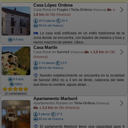
Casa López Ordesa
Casa Rural en
Fragén / Torla-Ordesa
a
(Huesca)
1,8 km
de Oto (Huesca)
10+2 plazas
15 €
90 km de Huesca
La casa está edificada en un estilo tradicional de la
zona donde se encuentra, con tejados de madera y losa y
8 Fotos
muros macizos de piedra. Ubica ...
Casa Martín
Casa Rural en
Sarvisé
a
2,6 km
de Oto
(Huesca)
(Huesca)
2-14 plazas
13 €
98 km de Huesca
Nuestro establecimiento se encuentra en la localidad
8 Fotos
de Sarvisé (863 m) a 3 km de Broto, cabecera del Valle
Video
que lleva su nombre, aguas abajo ...
(2 comentarios)
Apartamento Marboré
Apartamentos Rurales en
Torla-Ordesa
(Huesca)
a
3,4 km
de Oto (Huesca)
6 plazas
17 €
92 km de Huesca
El partamento Marboré tiene una capacidad para 6