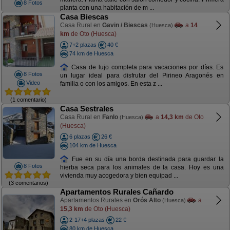
8 Fotos
planta con una habitación de m ...
Casa Biescas
Casa Rural en
Gavin / Biescas
a
14
(Huesca)
km
de Oto (Huesca)
7+2 plazas
40 €
74 km de Huesca
Casa de lujo completa para vacaciones por días. Es
8 Fotos
un lugar ideal para disfrutar del Pirineo Aragonés en
Video
familia o con los amigos. En esta z ...
(1 comentario)
Casa Sestrales
Casa Rural en
Fanlo
a
14,3 km
de Oto
(Huesca)
(Huesca)
6 plazas
26 €
104 km de Huesca
Fue en su día una borda destinada para guardar la
8 Fotos
hierba seca para los animales de la casa. Hoy es una
vivienda muy acogedora y bien equipad ...
(3 comentarios)
Apartamentos Rurales Cañardo
Apartamentos Rurales en
Orós Alto
a
(Huesca)
15,3 km
de Oto (Huesca)
2-17+4 plazas
22 €
80 km de Huesca