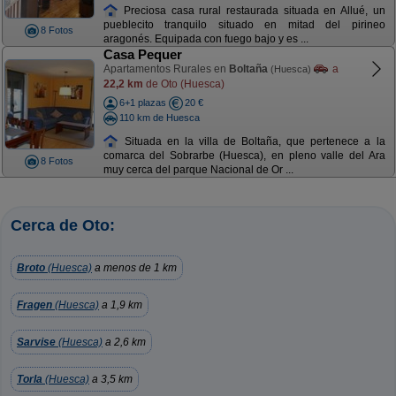
Preciosa casa rural restaurada situada en Allué, un
pueblecito tranquilo situado en mitad del pirineo
8 Fotos
aragonés. Equipada con fuego bajo y es ...
Casa Pequer
Apartamentos Rurales en
Boltaña
a
(Huesca)
22,2 km
de Oto (Huesca)
6+1 plazas
20 €
110 km de Huesca
Situada en la villa de Boltaña, que pertenece a la
comarca del Sobrarbe (Huesca), en pleno valle del Ara
8 Fotos
muy cerca del parque Nacional de Or ...
Cerca de Oto:
Broto
(Huesca)
a menos de 1 km
Fragen
(Huesca)
a 1,9 km
Sarvise
(Huesca)
a 2,6 km
Torla
(Huesca)
a 3,5 km