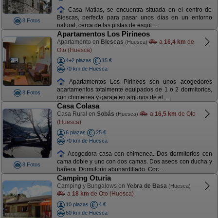
Casa Matías, se encuentra situada en el centro de
Biescas, perfecta para pasar unos días en un entorno
8 Fotos
natural, cerca de las pistas de esqui ...
Apartamentos Los Pirineos
Apartamento en
Biescas
a
16,4 km
de
(Huesca)
Oto (Huesca)
4+2 plazas
15 €
70 km de Huesca
Apartamentos Los Pirineos son unos acogedores
apartamentos totalmente equipados de 1 o 2 dormitorios,
8 Fotos
con chimenea y garaje en algunos de el ...
Casa Colasa
Casa Rural en
Sobás
a
16,5 km
de Oto
(Huesca)
(Huesca)
6 plazas
25 €
70 km de Huesca
Acogedora casa con chimenea. Dos dormitorios con
cama doble y uno con dos camas. Dos aseos con ducha y
8 Fotos
bañera. Dormitorio abuhardillado. Coc ...
Camping Oturia
Camping y Bungalows en
Yebra de Basa
(Huesca)
a
18 km
de Oto (Huesca)
10 plazas
4 €
60 km de Huesca