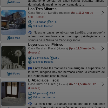
apartamento consta de salón-cocina bastante amplio,
8 Fotos
dormitorio de matrimonio con cama de 1 ...
Los Tres Albares
Casa Rural en
Lardiés
a
11,2 km
de
(Huesca)
Oto (Huesca)
2-34 plazas
23 €
70 km de Huesca
Nuestras casas se ubican en Lardiés, una pequeña
aldea rural emplazada en un lugar privilegiado a la
8 Fotos
sombra de la Sierra de Canciás y sobre ...
Leyendas del Pirineo
Casa Rural en
Fiscal
a
11,3 km
de Oto
(Huesca)
(Huesca)
2-14+4 plazas
23 €
60 km de Huesca
Entre todas las montañas que arrugan la superficie de
la tierra, ninguna hay tan hermosa como la cordillera de
8 Fotos
los Pirineos que cose nuestra ...
L´Abadia de Fiscal
Casa Rural en
Fiscal
a
11,5 km
de Oto
(Huesca)
(Huesca)
4-6 plazas
15 €
106 km de Huesca
La casa tiene 3 plantas distribuidas de la siguiente
manera: Planta calle con salón comedor y cocina. Primera