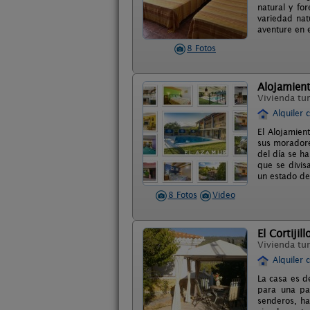
natural y fo
variedad nat
aventure en e
8 Fotos
Alojamient
Vivienda tur
Alquiler 
El Alojamien
sus moradore
del día se h
que se divis
un estado de 
8 Fotos
Video
El Cortijill
Vivienda tur
Alquiler 
La casa es de
para una pa
senderos, ha