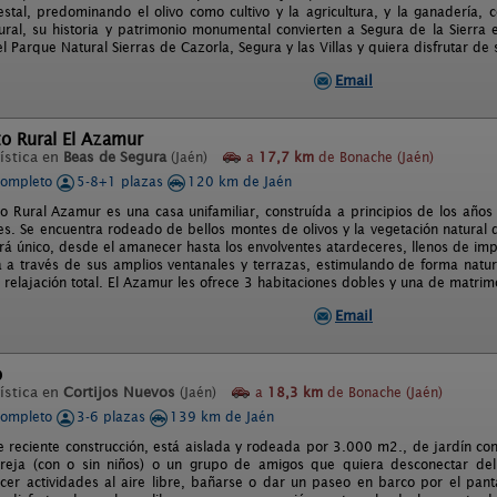
restal, predominando el olivo como cultivo y la agricultura, y la ganadería
ural, su historia y patrimonio monumental convierten a Segura de la Sierra 
l Parque Natural Sierras de Cazorla, Segura y las Villas y quiera disfrutar de s
Email
o Rural El Azamur
ística en
Beas de Segura
(Jaén)
a
17,7 km
de Bonache (Jaén)
completo
5-8+1 plazas
120 km de Jaén
to Rural Azamur es una casa unifamiliar, construída a principios de los año
s. Se encuentra rodeado de bellos montes de olivos y la vegetación natural 
ará único, desde el amanecer hasta los envolventes atardeceres, llenos de imp
a a través de sus amplios ventanales y terrazas, estimulando de forma natur
relajación total. El Azamur les ofrece 3 habitaciones dobles y una de matrim
Email
o
ística en
Cortijos Nuevos
(Jaén)
a
18,3 km
de Bonache (Jaén)
completo
3-6 plazas
139 km de Jaén
 reciente construcción, está aislada y rodeada por 3.000 m2., de jardín con á
reja (con o sin niños) o un grupo de amigos que quiera desconectar del 
cer actividades al aire libre, bañarse o dar un paseo en barco por el panta