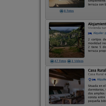
simplemente,
terraza con 
8 Fotos
Alojamient
Vivienda tur
Alquiler 
2 cortijos d
movilidad re
2 tiene 5 d
terraza prop
47 Fotos
3 Videos
Casa Rural
Casa Rural 
Alquil
Situada en el
dormitorios, 
dos amplios 
consta entre
pequeña bibl