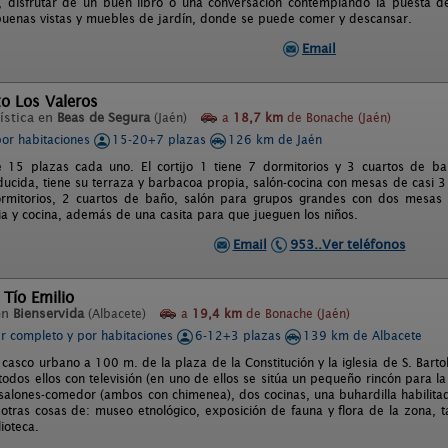
 disfrutar de un buen libro o una conversación contemplando la puesta de
buenas vistas y muebles de jardín, donde se puede comer y descansar.
Email
o Los Valeros
ística en
Beas de Segura
(Jaén)
a
18,7 km
de Bonache (Jaén)
por habitaciones
15-20+7 plazas
126 km de Jaén
e 15 plazas cada uno. El cortijo 1 tiene 7 dormitorios y 3 cuartos de b
ducida, tiene su terraza y barbacoa propia, salón-cocina con mesas de casi 3 
ormitorios, 2 cuartos de baño, salón para grupos grandes con dos mesas
ia y cocina, además de una casita para que jueguen los niños.
Email
953..Ver teléfonos
 Tío Emilio
en
Bienservida
(Albacete)
a
19,4 km
de Bonache (Jaén)
er completo y por habitaciones
6-12+3 plazas
139 km de Albacete
 casco urbano a 100 m. de la plaza de la Constitución y la iglesia de S. Barto
todos ellos con televisión (en uno de ellos se sitúa un pequeño rincón para la
salones-comedor (ambos con chimenea), dos cocinas, una buhardilla habilit
 otras cosas de: museo etnológico, exposición de fauna y flora de la zona, t
ioteca.