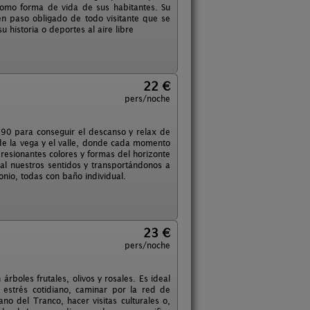
, como forma de vida de sus habitantes. Su
en paso obligado de todo visitante que se
u historia o deportes al aire libre
22 €
pers/noche
s 90 para conseguir el descanso y relax de
de la vega y el valle, donde cada momento
resionantes colores y formas del horizonte
al nuestros sentidos y transportándonos a
onio, todas con baño individual.
23 €
pers/noche
rboles frutales, olivos y rosales. Es ideal
estrés cotidiano, caminar por la red de
no del Tranco, hacer visitas culturales o,