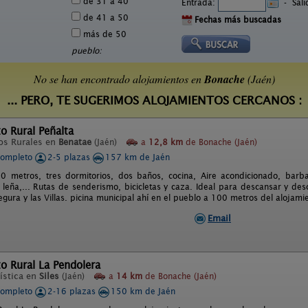
de 31 a 40
Entrada:
-
Sal
de 41 a 50
Fechas más buscadas
más de 50
pueblo:
No se han encontrado alojamientos en
Bonache
(Jaén)
... PERO, TE SUGERIMOS ALOJAMIENTOS CERCANOS :
o Rural Peñalta
os Rurales en
Benatae
(Jaén)
a
12,8 km
de Bonache (Jaén)
completo
2-5 plazas
157 km de Jaén
0 metros, tres dormitorios, dos baños, cocina, Aire acondicionado, bar
leña,... Rutas de senderismo, bicicletas y caza. Ideal para descansar y des
egura y las Villas. picina municipal ahí en el pueblo a 100 metros del alojam
Email
o Rural La Pendolera
ística en
Siles
(Jaén)
a
14 km
de Bonache (Jaén)
completo
2-16 plazas
150 km de Jaén