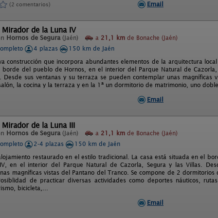
Email
(2 comentarios)
 Mirador de la Luna IV
en
Hornos de Segura
(Jaén)
a
21,1 km
de Bonache (Jaén)
completo
4 plazas
150 km de Jaén
a construcción que incorpora abundantes elementos de la arquitectura local 
l borde del pueblo de Hornos, en el interior del Parque Natural de Cazorla, S
 III. Desde sus ventanas y su terraza se pueden contemplar unas magníficas v
salón, la cocina y la terraza y en la 1ª un dormitorio de matrimonio, uno dobl
Email
 Mirador de la Luna III
en
Hornos de Segura
(Jaén)
a
21,1 km
de Bonache (Jaén)
completo
2-4 plazas
150 km de Jaén
lojamiento restaurado en el estilo tradicional. La casa está situada en el b
V, en el interior del Parque Natural de Cazorla, Segura y las Villas. D
nas magníficas vistas del Pantano del Tranco. Se compone de 2 dormitorios 
osiblidad de practicar diversas actividades como deportes náuticos, rutas
ismo, bicicleta,...
Email