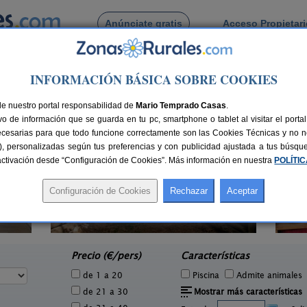
Anúnciate gratis
Acceso Propietar
Busca por pueblo
INFORMACIÓN BÁSICA SOBRE COOKIES
 de Bonache
de nuestro portal responsabilidad de
Mario Temprado Casas
.
o de información que se guarda en tu pc, smartphone o tablet al visitar el port
ecesarias para que todo funcione correctamente son las Cookies Técnicas y no ne
rias), personalizadas según tus preferencias y con publicidad ajustada a tus búsq
sactivación desde “Configuración de Cookies”. Más información en nuestra
POLÍTI
Casa La Ronda
7 pers.
2-7+2 pers.
25 €
25 €
Jódar (Jaén)
e
desde
Precio (€/pers)
Características
de 1 a 20
Piscina
Admite animales
de 21 a 30
Mostrar más características