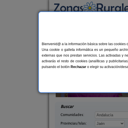
Busca por alojamiento
Alojamientos
>
Andalucía
>
Jaén
> Bonache
Casas Rurales cerca
Bienvenid@ a la información básica sobre las cookies 
Una cookie o galleta informática es un pequeño archiv
externas que nos prestan servicios. Las activadas y n
activarás el resto de cookies (analíticas y publicita
pulsando el botón
Rechazar
o elegir su activación/de
s Cueva
Alojamiento Los Valeros
2-8+2 pers.
15-20+
29 €
Jaén)
Beas de Segura (Jaén)
desde
desd
Buscar
Comunidades:
Provincias/Islas: