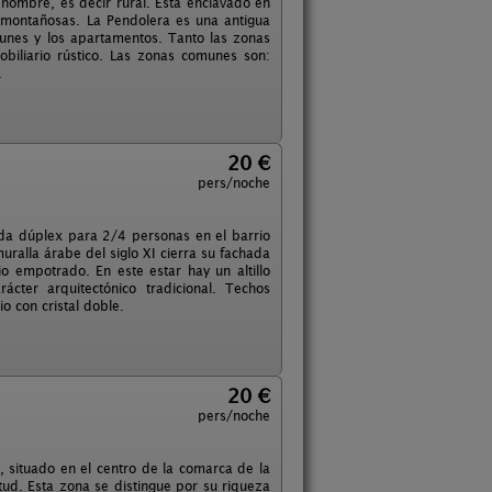
nombre, es decir rural. Está enclavado en
as montañosas. La Pendolera es una antigua
unes y los apartamentos. Tanto las zonas
biliario rústico. Las zonas comunes son:
.
20 €
pers/noche
enda dúplex para 2/4 personas en el barrio
muralla árabe del siglo XI cierra su fachada
 empotrado. En este estar hay un altillo
cter arquitectónico tradicional. Techos
o con cristal doble.
20 €
pers/noche
, situado en el centro de la comarca de la
tud. Esta zona se distingue por su riqueza