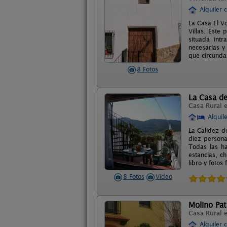
Alquiler 
La Casa El Vo
Villas. Este 
situada int
necesarias y
que circunda
8 Fotos
La Casa de
Casa Rural 
Alquil
La Calidez d
diez persona
Todas las ha
estancias, c
libro y fotos 
8 Fotos
Video
Molino Pat
Casa Rural 
Alquiler 