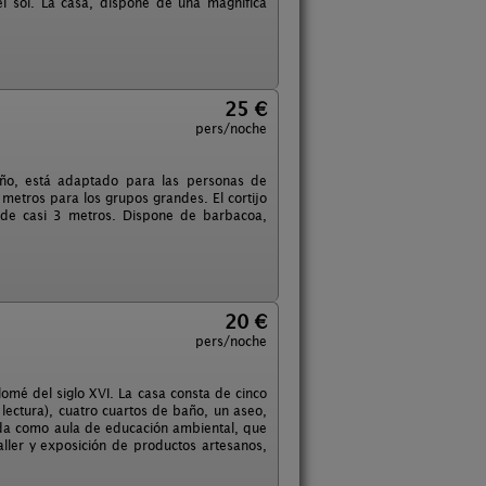
l sol. La casa, dispone de una magnifica
25 €
pers/noche
año, está adaptado para las personas de
metros para los grupos grandes. El cortijo
 de casi 3 metros. Dispone de barbacoa,
20 €
pers/noche
lomé del siglo XVI. La casa consta de cinco
 lectura), cuatro cuartos de baño, un aseo,
ada como aula de educación ambiental, que
aller y exposición de productos artesanos,