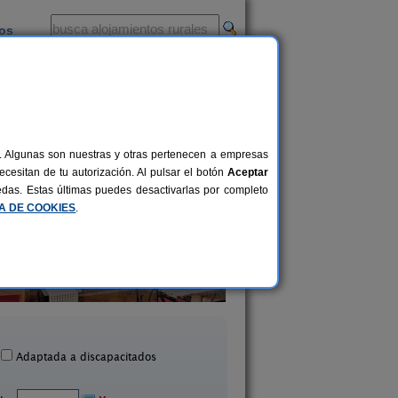
ios
-
al. Algunas son nuestras y otras pertenecen a empresas
cesitan de tu autorización. Al pulsar el botón
Aceptar
uedas. Estas últimas puedes desactivarlas por completo
CA DE COOKIES
.
Alojamiento Rural Hue
Fuente del Ciervo 2
Francés
10+2 pers.
25 €
Arroyo Frío (Jaén)
Pegalajar (Jaén)
desde
Adaptada a discapacitados