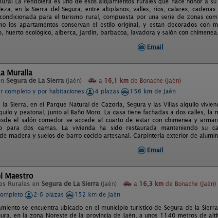
Rural La Pendolera es uno de esos alojamientos rurales que hace honor a su 
leza, en la Sierra del Segura, entre altiplanos, valles, ríos, calares, caden
acondicionada para el turismo rural, compuesta por una serie de zonas com
 los apartamentos conservan el estilo original, y estan decorados con mo
, huerto ecológico, alberca, jardín, barbacoa, lavadora y salón con chimenea
Email
a Muralla
en
Segura de La Sierra
(Jaén)
a
16,1 km
de Bonache (Jaén)
er completo y por habitaciones
4 plazas
156 km de Jaén
 la Sierra, en el Parque Natural de Cazorla, Segura y las Villas alquilo vivi
quilo y peatonal, junto al Baño Moro. La casa tiene fachadas a dos calles, la 
esde el salón comedor se accede al cuarto de estar con chimenea y armario
do para dos camas. La vivienda ha sido restaurada manteniendo su cará
e madera y suelos de barro cocido artesanal. Carpintería exterior de alumini
Email
l Maestro
os Rurales en
Segura de La Sierra
(Jaén)
a
16,3 km
de Bonache (Jaén)
completo
2-6 plazas
152 km de Jaén
amiento se encuentra ubicado en el municipio turistico de Segura de la Sierra
gura, en la zona Noreste de la provincia de Jaén, a unos 1140 metros de alti