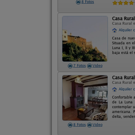
8 Fotos
Casa Rural
Casa Rural 
Alquiler 
Casa de nuev
Situada en e
Luna I, II y
baja está el 
7 Fotos
Video
Casa Rural
Casa Rural 
Alquiler 
Confortable a
de La Luna I
contemplar u
americana. P
delta, sender
8 Fotos
Video