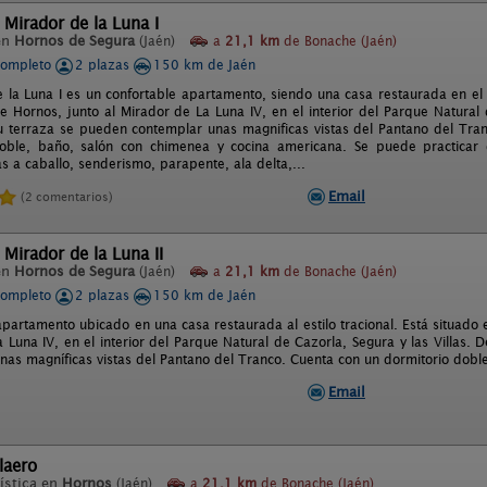
 Mirador de la Luna I
en
Hornos de Segura
(Jaén)
a
21,1 km
de Bonache (Jaén)
completo
2 plazas
150 km de Jaén
 la Luna I es un confortable apartamento, siendo una casa restaurada en el e
e Hornos, junto al Mirador de La Luna IV, en el interior del Parque Natural 
u terraza se pueden contemplar unas magnificas vistas del Pantano del Tra
oble, baño, salón con chimenea y cocina americana. Se puede practicar d
as a caballo, senderismo, parapente, ala delta,...
Email
(2 comentarios)
 Mirador de la Luna II
en
Hornos de Segura
(Jaén)
a
21,1 km
de Bonache (Jaén)
completo
2 plazas
150 km de Jaén
apartamento ubicado en una casa restaurada al estilo tracional. Está situado 
a Luna IV, en el interior del Parque Natural de Cazorla, Segura y las Villas.
nas magníficas vistas del Pantano del Tranco. Cuenta con un dormitorio doble
Email
laero
ística en
Hornos
(Jaén)
a
21,1 km
de Bonache (Jaén)