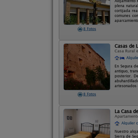
Alojamiento 
plena natura
cortijada re
comunes como
aparcamiento
8 Fotos
Casas de L
Casa Rural 
Alquil
En Segura de
antiguo, tran
posterior. D
abuhardilla
artesonados d
8 Fotos
La Casa de
Apartament
Alquiler 
Nuestro aloj
Sierra de Se