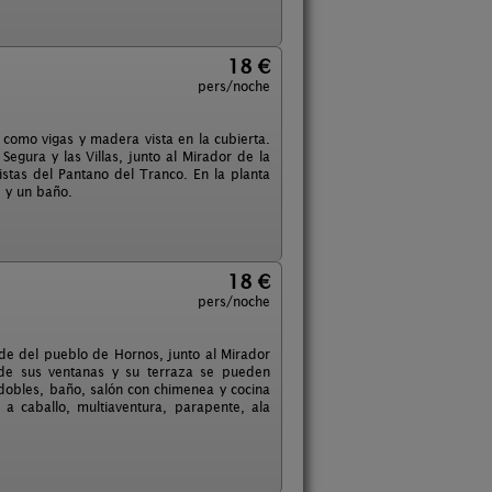
18 €
pers/noche
como vigas y madera vista en la cubierta.
egura y las Villas, junto al Mirador de la
istas del Pantano del Tranco. En la planta
e y un baño.
18 €
pers/noche
orde del pueblo de Hornos, junto al Mirador
esde sus ventanas y su terraza se pueden
dobles, baño, salón con chimenea y cocina
 a caballo, multiaventura, parapente, ala