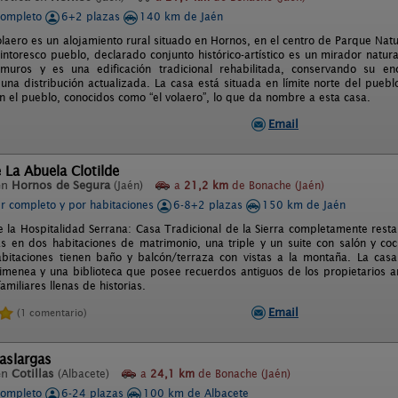
completo
6+2 plazas
140 km de Jaén
laero es un alojamiento rural situado en Hornos, en el centro de Parque Natu
pintoresco pueblo, declarado conjunto histórico-artístico es un mirador natur
ramuros y es una edificación tradicional rehabilitada, conservando su 
 una distribución actualizada. La casa está situada en límite norte del pueb
n el pueblo, conocidos como “el volaero”, lo que da nombre a esta casa.
Email
 La Abuela Clotilde
en
Hornos de Segura
(Jaén)
a
21,2 km
de Bonache (Jaén)
er completo y por habitaciones
6-8+2 plazas
150 km de Jaén
e la Hospitalidad Serrana: Casa Tradicional de la Sierra completamente re
s en dos habitaciones de matrimonio, una triple y un suite con salón y coc
bitaciones tienen baño y balcón/terraza con vistas a la montaña. La casa t
himenea y una biblioteca que posee recuerdos antiguos de los propietarios a
familiares llenas de historias.
Email
(1 comentario)
aslargas
en
Cotillas
(Albacete)
a
24,1 km
de Bonache (Jaén)
completo
6-24 plazas
100 km de Albacete