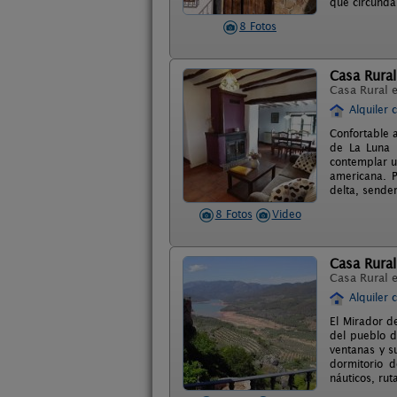
que circunda
8 Fotos
Casa Rural
Casa Rural 
Alquiler 
Confortable a
de La Luna I
contemplar u
americana. P
delta, sender
8 Fotos
Video
Casa Rural
Casa Rural 
Alquiler 
El Mirador de
del pueblo d
ventanas y s
dormitorio d
náuticos, rut