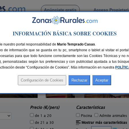
Anúnciate gratis
Acceso Propietar
Busca por pueblo
INFORMACIÓN BÁSICA SOBRE COOKIES
in
 de Valdemarin
de nuestro portal responsabilidad de
Mario Temprado Casas
.
o de información que se guarda en tu pc, smartphone o tablet al visitar el port
ecesarias para que todo funcione correctamente son las Cookies Técnicas y no ne
rias), personalizadas según tus preferencias y con publicidad ajustada a tus búsq
sactivación desde “Configuración de Cookies”. Más información en nuestra
POLÍTI
Casa La Ronda
C
7 pers.
2-7+2 pers.
25 €
25 €
Jódar (Jaén)
e
desde
Precio (€/pers)
Características
de 1 a 20
Piscina
Admite animales
de 21 a 30
Mostrar más características