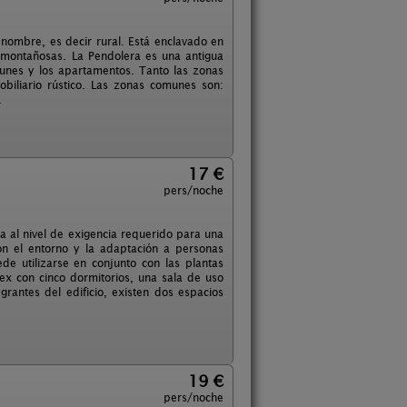
nombre, es decir rural. Está enclavado en
as montañosas. La Pendolera es una antigua
unes y los apartamentos. Tanto las zonas
biliario rústico. Las zonas comunes son:
.
17 €
pers/noche
la al nivel de exigencia requerido para una
on el entorno y la adaptación a personas
e utilizarse en conjunto con las plantas
x con cinco dormitorios, una sala de uso
rantes del edificio, existen dos espacios
19 €
pers/noche