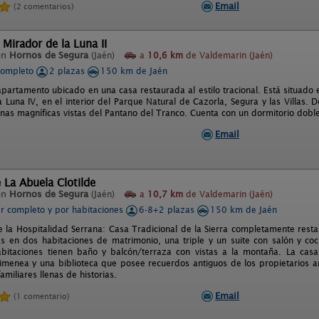
Email
(2 comentarios)
 Mirador de la Luna II
en
Hornos de Segura
(Jaén)
a
10,6 km
de Valdemarin (Jaén)
completo
2 plazas
150 km de Jaén
apartamento ubicado en una casa restaurada al estilo tracional. Está situado 
a Luna IV, en el interior del Parque Natural de Cazorla, Segura y las Villas.
nas magníficas vistas del Pantano del Tranco. Cuenta con un dormitorio doble
Email
 La Abuela Clotilde
en
Hornos de Segura
(Jaén)
a
10,7 km
de Valdemarin (Jaén)
er completo y por habitaciones
6-8+2 plazas
150 km de Jaén
e la Hospitalidad Serrana: Casa Tradicional de la Sierra completamente re
s en dos habitaciones de matrimonio, una triple y un suite con salón y coc
bitaciones tienen baño y balcón/terraza con vistas a la montaña. La casa t
himenea y una biblioteca que posee recuerdos antiguos de los propietarios a
familiares llenas de historias.
Email
(1 comentario)