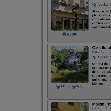
Alquiler 
Alojamiento 
plena natura
cortijada re
comunes como
aparcamiento
8 Fotos
Casa Rural
Casa Rural 
Alquiler 
Se trata de u
explotación 
discapacitad
superiores p
polivalente,
idóneos.
8 Fotos
Video
Molino Pat
Casa Rural 