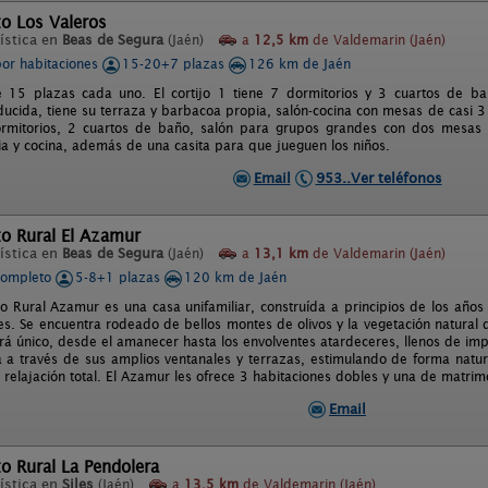
o Los Valeros
ística en
Beas de Segura
(Jaén)
a
12,5 km
de Valdemarin (Jaén)
por habitaciones
15-20+7 plazas
126 km de Jaén
e 15 plazas cada uno. El cortijo 1 tiene 7 dormitorios y 3 cuartos de b
ducida, tiene su terraza y barbacoa propia, salón-cocina con mesas de casi 3 
ormitorios, 2 cuartos de baño, salón para grupos grandes con dos mesas
ia y cocina, además de una casita para que jueguen los niños.
Email
953..Ver teléfonos
o Rural El Azamur
ística en
Beas de Segura
(Jaén)
a
13,1 km
de Valdemarin (Jaén)
completo
5-8+1 plazas
120 km de Jaén
to Rural Azamur es una casa unifamiliar, construída a principios de los año
s. Se encuentra rodeado de bellos montes de olivos y la vegetación natural 
ará único, desde el amanecer hasta los envolventes atardeceres, llenos de imp
a a través de sus amplios ventanales y terrazas, estimulando de forma natur
relajación total. El Azamur les ofrece 3 habitaciones dobles y una de matrim
Email
o Rural La Pendolera
ística en
Siles
(Jaén)
a
13,5 km
de Valdemarin (Jaén)