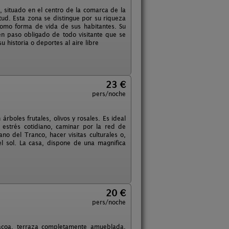
, situado en el centro de la comarca de la
tud. Esta zona se distingue por su riqueza
, como forma de vida de sus habitantes. Su
en paso obligado de todo visitante que se
u historia o deportes al aire libre
23 €
pers/noche
rboles frutales, olivos y rosales. Es ideal
estrés cotidiano, caminar por la red de
no del Tranco, hacer visitas culturales o,
l sol. La casa, dispone de una magnifica
20 €
pers/noche
bacoa, terraza completamente amueblada,