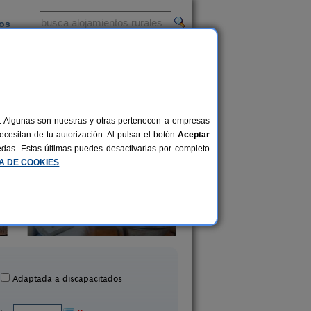
ios
-
al. Algunas son nuestras y otras pertenecen a empresas
cesitan de tu autorización. Al pulsar el botón
Aceptar
uedas. Estas últimas puedes desactivarlas por completo
CA DE COOKIES
.
asa Rural Tío Jose María
Alojamiento Rural El 
18+6 pers.
15 €
Hinojares (Jaén)
Huelma (Jaén)
desde
Adaptada a discapacitados