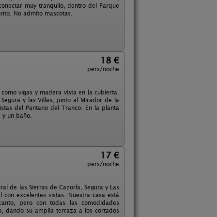
conectar muy tranquilo, dentro del Parque
iento. No admito mascotas.
18 €
pers/noche
como vigas y madera vista en la cubierta.
egura y las Villas, junto al Mirador de la
istas del Pantano del Tranco. En la planta
e y un baño.
17 €
pers/noche
ral de las Sierras de Cazorla, Segura y Las
al con excelentes vistas. Nuestra casa está
encanto, pero con todas las comodidades
lo, dando su amplia terraza a los cortados