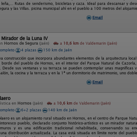
leña,... Rutas de senderismo, bicicletas y caza. Ideal para descansar y des
egura y las Villas. picina municipal ahí en el pueblo a 100 metros del alojam
Email
 Mirador de la Luna IV
en
Hornos de Segura
(Jaén)
a
10,6 km
de Valdemarin (Jaén)
completo
4 plazas
150 km de Jaén
a construcción que incorpora abundantes elementos de la arquitectura local 
l borde del pueblo de Hornos, en el interior del Parque Natural de Cazorla, S
 III. Desde sus ventanas y su terraza se pueden contemplar unas magníficas v
salón, la cocina y la terraza y en la 1ª un dormitorio de matrimonio, uno dobl
Email
laero
ística en
Hornos
(Jaén)
a
10,6 km
de Valdemarin (Jaén)
completo
6+2 plazas
140 km de Jaén
laero es un alojamiento rural situado en Hornos, en el centro de Parque Natu
pintoresco pueblo, declarado conjunto histórico-artístico es un mirador natur
ramuros y es una edificación tradicional rehabilitada, conservando su 
 una distribución actualizada. La casa está situada en límite norte del pueb