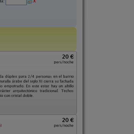
ida:
X
20 €
pers/noche
enda dúplex para 2/4 personas en el barrio
muralla árabe del siglo XI cierra su fachada
 empotrado. En este estar hay un altillo
cter arquitectónico tradicional. Techos
o con cristal doble.
20 €
)
pers/noche