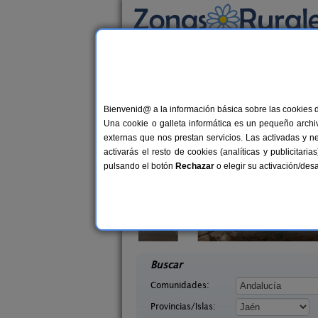
Busca por alojamiento
Alojamientos
>
Andalucía
>
Jaén
> Valdemar
Casas Rurales cerca
Bienvenid@ a la información básica sobre las cookies 
Una cookie o galleta informática es un pequeño archiv
externas que nos prestan servicios. Las activadas y n
activarás el resto de cookies (analíticas y publicita
pulsando el botón
Rechazar
o elegir su activación/de
s Cueva
Alojamiento Los Valeros
2-8+2 pers.
15-20+
29 €
Jaén)
Beas de Segura (Jaén)
desde
desd
Buscar
Comunidades:
Provincias/Islas: