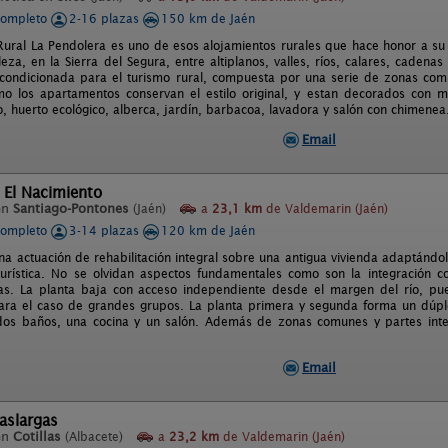
completo
2-16 plazas
150 km de Jaén
Rural La Pendolera es uno de esos alojamientos rurales que hace honor a su 
leza, en la Sierra del Segura, entre altiplanos, valles, ríos, calares, caden
acondicionada para el turismo rural, compuesta por una serie de zonas com
 los apartamentos conservan el estilo original, y estan decorados con mo
, huerto ecológico, alberca, jardín, barbacoa, lavadora y salón con chimenea
Email
 El Nacimiento
en
Santiago-Pontones
(Jaén)
a
23,1 km
de Valdemarin (Jaén)
completo
3-14 plazas
120 km de Jaén
na actuación de rehabilitación integral sobre una antigua vivienda adaptándo
turística. No se olvidan aspectos fundamentales como son la integración c
as. La planta baja con acceso independiente desde el margen del río, pued
ara el caso de grandes grupos. La planta primera y segunda forma un dúple
 dos baños, una cocina y un salón. Además de zonas comunes y partes integ
Email
aslargas
en
Cotillas
(Albacete)
a
23,2 km
de Valdemarin (Jaén)