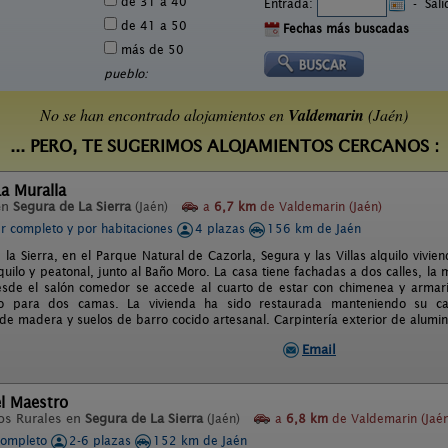
de 31 a 40
Entrada:
-
Sal
de 41 a 50
Fechas más buscadas
más de 50
pueblo:
No se han encontrado alojamientos en
Valdemarin
(Jaén)
... PERO, TE SUGERIMOS ALOJAMIENTOS CERCANOS :
a Muralla
en
Segura de La Sierra
(Jaén)
a
6,7 km
de Valdemarin (Jaén)
er completo y por habitaciones
4 plazas
156 km de Jaén
 la Sierra, en el Parque Natural de Cazorla, Segura y las Villas alquilo vivi
quilo y peatonal, junto al Baño Moro. La casa tiene fachadas a dos calles, la 
esde el salón comedor se accede al cuarto de estar con chimenea y armario
do para dos camas. La vivienda ha sido restaurada manteniendo su cará
e madera y suelos de barro cocido artesanal. Carpintería exterior de alumini
Email
l Maestro
os Rurales en
Segura de La Sierra
(Jaén)
a
6,8 km
de Valdemarin (Jaén
completo
2-6 plazas
152 km de Jaén