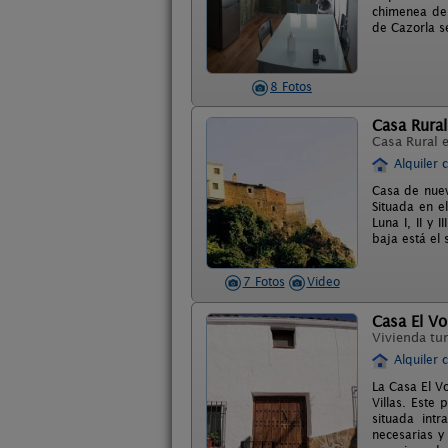
chimenea de 
de Cazorla s
8 Fotos
Casa Rural
Casa Rural 
Alquiler 
Casa de nuev
Situada en e
Luna I, II y
baja está el 
7 Fotos
Video
Casa El Vo
Vivienda tur
Alquiler 
La Casa El Vo
Villas. Este 
situada int
necesarias y