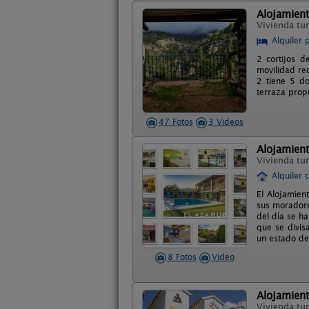
Alojamient
Vivienda tur
Alquiler 
2 cortijos d
movilidad re
2 tiene 5 d
terraza prop
47 Fotos
3 Videos
Alojamient
Vivienda tur
Alquiler 
El Alojamien
sus moradore
del día se h
que se divis
un estado de 
8 Fotos
Video
Alojamient
Vivienda tur