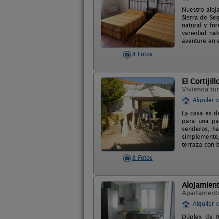
Nuestro aloj
Sierra de Se
natural y fo
variedad nat
aventure en e
8 Fotos
El Cortijill
Vivienda tur
Alquiler 
La casa es de
para una pa
senderos, ha
simplemente,
terraza con 
8 Fotos
Alojamient
Apartament
Alquiler 
Dúplex de 9