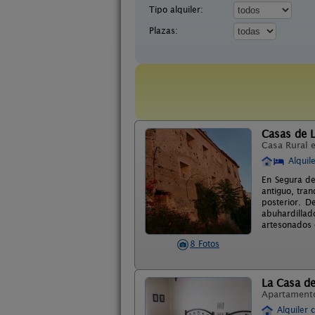
Tipo alquiler:
Plazas:
Casas de L
Casa Rural 
Alquil
En Segura de
antiguo, tran
posterior. D
abuhardilla
artesonados d
8 Fotos
La Casa de
Apartament
Alquiler 