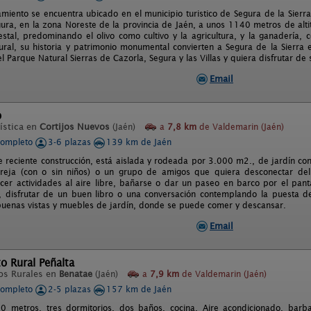
amiento se encuentra ubicado en el municipio turistico de Segura de la Sierra
gura, en la zona Noreste de la provincia de Jaén, a unos 1140 metros de alti
restal, predominando el olivo como cultivo y la agricultura, y la ganadería
ural, su historia y patrimonio monumental convierten a Segura de la Sierra 
l Parque Natural Sierras de Cazorla, Segura y las Villas y quiera disfrutar de s
Email
o
ística en
Cortijos Nuevos
(Jaén)
a
7,8 km
de Valdemarin (Jaén)
completo
3-6 plazas
139 km de Jaén
 reciente construcción, está aislada y rodeada por 3.000 m2., de jardín con á
reja (con o sin niños) o un grupo de amigos que quiera desconectar del 
cer actividades al aire libre, bañarse o dar un paseo en barco por el panta
 disfrutar de un buen libro o una conversación contemplando la puesta de
buenas vistas y muebles de jardín, donde se puede comer y descansar.
Email
o Rural Peñalta
os Rurales en
Benatae
(Jaén)
a
7,9 km
de Valdemarin (Jaén)
completo
2-5 plazas
157 km de Jaén
0 metros, tres dormitorios, dos baños, cocina, Aire acondicionado, bar