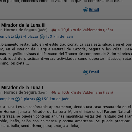
n el pueblo, conocidos como “el volaero”, lo que da nombre a esta casa.
Email
 Mirador de la Luna III
en
Hornos de Segura
(Jaén)
a
10,6 km
de Valdemarin (Jaén)
completo
2-4 plazas
150 km de Jaén
lojamiento restaurado en el estilo tradicional. La casa está situada en el b
V, en el interior del Parque Natural de Cazorla, Segura y las Villas. D
nas magníficas vistas del Pantano del Tranco. Se compone de 2 dormitorios 
osiblidad de practicar diversas actividades como deportes náuticos, rutas
ismo, bicicleta,...
Email
 Mirador de la Luna I
en
Hornos de Segura
(Jaén)
a
10,6 km
de Valdemarin (Jaén)
completo
2 plazas
150 km de Jaén
 la Luna I es un confortable apartamento, siendo una casa restaurada en el e
e Hornos, junto al Mirador de La Luna IV, en el interior del Parque Natural 
u terraza se pueden contemplar unas magnificas vistas del Pantano del Tra
oble, baño, salón con chimenea y cocina americana. Se puede practicar d
as a caballo, senderismo, parapente, ala delta,...