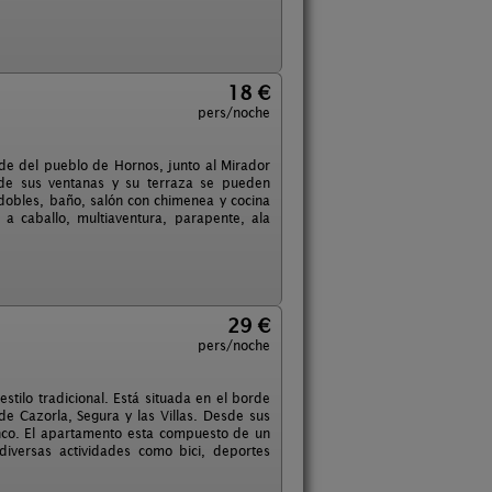
18 €
pers/noche
orde del pueblo de Hornos, junto al Mirador
esde sus ventanas y su terraza se pueden
dobles, baño, salón con chimenea y cocina
 a caballo, multiaventura, parapente, ala
29 €
pers/noche
stilo tradicional. Está situada en el borde
de Cazorla, Segura y las Villas. Desde sus
nco. El apartamento esta compuesto de un
iversas actividades como bici, deportes