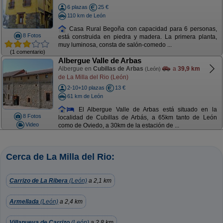
6 plazas
25 €
110 km de León
Casa Rural Begoña con capacidad para 6 personas,
8 Fotos
está construida en piedra y madera. La primera planta,
muy luminosa, consta de salón-comedo ...
(1 comentario)
Albergue Valle de Arbas
Albergue en
Cubillas de Arbas
a
39,9 km
(León)
de La Milla del Rio (León)
2-10+10 plazas
13 €
61 km de León
El Albergue Valle de Arbas está situado en la
8 Fotos
localidad de Cubillas de Arbás, a 65km tanto de León
Video
como de Oviedo, a 30km de la estación de ...
Cerca de La Milla del Rio:
Carrizo de La Ribera
(León)
a 2,1 km
Armellada
(León)
a 2,4 km
Villanueva de Carrizo
(León)
a 2,8 km