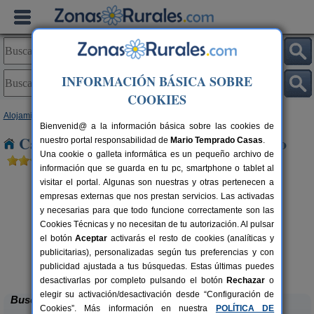
INFORMACIÓN BÁSICA SOBRE
COOKIES
Alojamientos
>
Castilla y León
>
León
> La Milla del Rio
Bienvenid@ a la información básica sobre las cookies de
Casas Rurales cerca de La Milla del Rio
nuestro portal responsabilidad de
Mario Temprado Casas
.
Una cookie o galleta informática es un pequeño archivo de
información que se guarda en tu pc, smartphone o tablet al
visitar el portal. Algunas son nuestras y otras pertenecen a
empresas externas que nos prestan servicios. Las activadas
y necesarias para que todo funcione correctamente son las
Cookies Técnicas y no necesitan de tu autorización. Al pulsar
el botón
Aceptar
activarás el resto de cookies (analíticas y
publicitarias), personalizadas según tus preferencias y con
Complejo Rural Aguas Frías
rs.
8+1 pers.
 €
27 €
publicidad ajustada a tus búsquedas. Estas últimas puedes
La Omañuela (León)
desde
desactivarlas por completo pulsando el botón
Rechazar
o
elegir su activación/desactivación desde “Configuración de
Buscar
Cookies”. Más información en nuestra
POLÍTICA DE