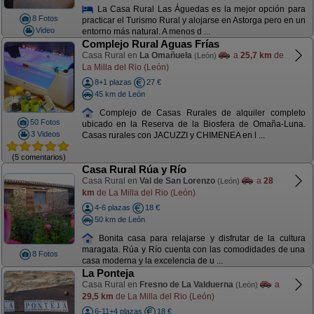
La Casa Rural Las Águedas es la mejor opción para
8 Fotos
practicar el Turismo Rural y alojarse en Astorga pero en un
Video
entorno más natural. A menos d ...
Complejo Rural Aguas Frías
Casa Rural en
La Omañuela
a
25,7 km
de
(León)
La Milla del Rio (León)
8+1 plazas
27 €
45 km de León
Complejo de Casas Rurales de alquiler completo
50 Fotos
ubicado en la Reserva de la Biosfera de Omaña-Luna.
3 Videos
Casas rurales con JACUZZI y CHIMENEA en l ...
(5 comentarios)
Casa Rural Rúa y Río
Casa Rural en
Val de San Lorenzo
a
28
(León)
km
de La Milla del Rio (León)
4-6 plazas
18 €
50 km de León
Bonita casa para relajarse y disfrutar de la cultura
maragata. Rúa y Río cuenta con las comodidades de una
8 Fotos
casa moderna y la excelencia de u ...
La Ponteja
Casa Rural en
Fresno de La Valduerna
a
(León)
29,5 km
de La Milla del Rio (León)
6-11+4 plazas
18 €