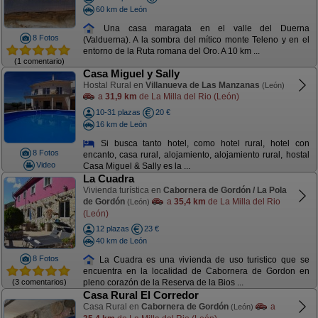
60 km de León
Una casa maragata en el valle del Duerna
8 Fotos
(Valduerna). A la sombra del mítico monte Teleno y en el
entorno de la Ruta romana del Oro. A 10 km ...
(1 comentario)
Casa Miguel y Sally
Hostal Rural en
Villanueva de Las Manzanas
(León)
a
31,9 km
de La Milla del Rio (León)
10-31 plazas
20 €
16 km de León
Si busca tanto hotel, como hotel rural, hotel con
8 Fotos
encanto, casa rural, alojamiento, alojamiento rural, hostal
Video
Casa Miguel & Sally es la ...
La Cuadra
Vivienda turística en
Cabornera de Gordón / La Pola
de Gordón
a
35,4 km
de La Milla del Rio
(León)
(León)
12 plazas
23 €
40 km de León
8 Fotos
La Cuadra es una vivienda de uso turistico que se
encuentra en la localidad de Cabornera de Gordon en
(3 comentarios)
pleno corazón de la Reserva de la Bios ...
Casa Rural El Corredor
Casa Rural en
Cabornera de Gordón
a
(León)