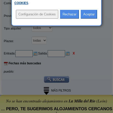
COOKIES
.
Comunidades:
Provincias/Islas:
Tipo alquiler:
Plazas:
X
Entrada:
Salida:
Fechas más buscadas
pueblo:
MÁS FILTROS
No se han encontrado alojamientos en
La Milla del Rio
(León)
... PERO, TE SUGERIMOS ALOJAMIENTOS CERCANOS
: