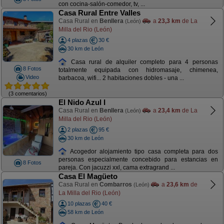
con cocina-salón-comedor, tv, ...
Casa Rural Entre Valles
Casa Rural en
Benllera
a
23,3 km
de La
(León)
Milla del Rio (León)
4 plazas
30 €
30 km de León
Casa rural de alquiler completo para 4 personas
8 Fotos
totalmente equipada con hidromasaje, chimenea,
Video
barbacoa, wifi... 2 habitaciones dobles - una ...
(3 comentarios)
El Nido Azul I
Casa Rural en
Benllera
a
23,4 km
de La
(León)
Milla del Rio (León)
2 plazas
95 €
30 km de León
Acogedor alojamiento tipo casa completa para dos
personas especialmente concebido para estancias en
8 Fotos
pareja. Con jacuzzi xxl, cama extragrand ...
Casa El Magüeto
Casa Rural en
Combarros
a
23,6 km
de
(León)
La Milla del Rio (León)
10 plazas
40 €
58 km de León