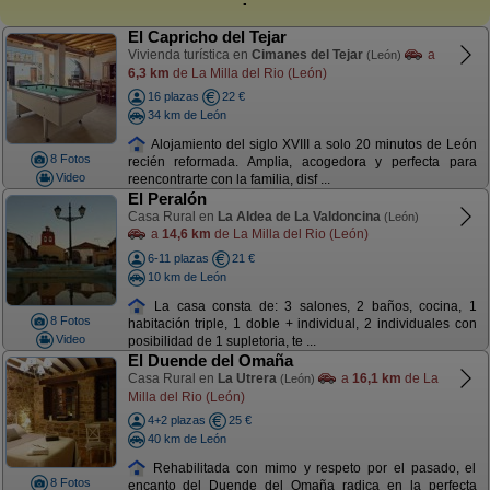
El Capricho del Tejar
Vivienda turística en
Cimanes del Tejar
a
(León)
6,3 km
de La Milla del Rio (León)
16 plazas
22 €
34 km de León
Alojamiento del siglo XVIII a solo 20 minutos de León
8 Fotos
recién reformada. Amplia, acogedora y perfecta para
Video
reencontrarte con la familia, disf ...
El Peralón
Casa Rural en
La Aldea de La Valdoncina
(León)
a
14,6 km
de La Milla del Rio (León)
6-11 plazas
21 €
10 km de León
La casa consta de: 3 salones, 2 baños, cocina, 1
8 Fotos
habitación triple, 1 doble + individual, 2 individuales con
Video
posibilidad de 1 supletoria, te ...
El Duende del Omaña
Casa Rural en
La Utrera
a
16,1 km
de La
(León)
Milla del Rio (León)
4+2 plazas
25 €
40 km de León
Rehabilitada con mimo y respeto por el pasado, el
8 Fotos
encanto del Duende del Omaña radica en la perfecta