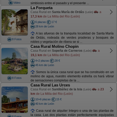
Video
simbiosis entre el pasado y el presente ...
La Forqueta
Casa Rural en
Santa María de Ordás
a
(León)
17,3 km
de La Milla del Rio (León)
6 plazas
17 €
28 km de León
A las afueras de la tranquila localidad de Santa María
de Ordás, rodeada de verdes praderas y bosques de
8 Fotos
robles y vegetación de ribera se si ...
Casa Rural Molino Chopin
Casa Rural en
Sopeña de Carneros
a
(León)
19,1 km
de La Milla del Rio (León)
4+2 plazas
28 €
45 km de León
Somos la única casa rural que se ha construido en un
molino de agua, nuestro elemento estrella os hará vibrar
8 Fotos
de sensaciones completas de la ...
Casa Rural Las Urces
Casa Rural en
Santibáñez de la Isla
a
23
(León)
km
de La Milla del Rio (León)
10+6 plazas
15 €
40 km de León
Casa rural de alquiler íntegro o una de las plantas de
la casa. Las dos plantas están perfectamente equipadas
8 Fotos