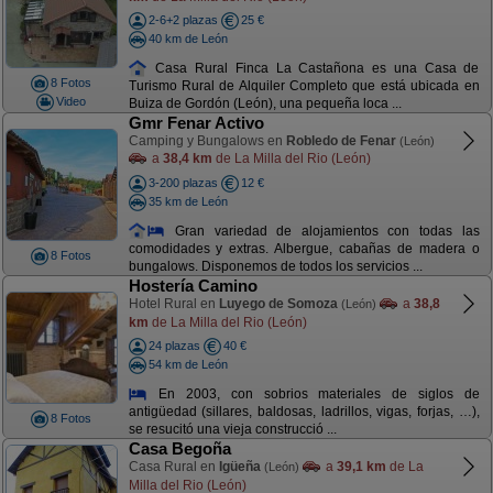
2-6+2 plazas
25 €
40 km de León
Casa Rural Finca La Castañona es una Casa de
8 Fotos
Turismo Rural de Alquiler Completo que está ubicada en
Video
Buiza de Gordón (León), una pequeña loca ...
Gmr Fenar Activo
Camping y Bungalows en
Robledo de Fenar
(León)
a
38,4 km
de La Milla del Rio (León)
3-200 plazas
12 €
35 km de León
Gran variedad de alojamientos con todas las
comodidades y extras. Albergue, cabañas de madera o
8 Fotos
bungalows. Disponemos de todos los servicios ...
Hostería Camino
Hotel Rural en
Luyego de Somoza
a
38,8
(León)
km
de La Milla del Rio (León)
24 plazas
40 €
54 km de León
En 2003, con sobrios materiales de siglos de
antigüedad (sillares, baldosas, ladrillos, vigas, forjas, …),
8 Fotos
se resucitó una vieja construcció ...
Casa Begoña
Casa Rural en
Igüeña
a
39,1 km
de La
(León)
Milla del Rio (León)