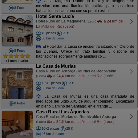
Casa Magüeto: Donde lo rural y lo acogedor se
mezclan con una iluminación cálida para sus cinco
8 Fotos
habitaciones, cada una con su propio estilo. ...
Hotel Santa Lucía
Hotel Rural en
La Magdalena
a
24 km
de
(León)
La Milla del Rio (León)
45 plazas
29 €
30 km de León
El Hotel Santa Lucía se encuentra situado en Otero de
8 Fotos
las Dueñas. Ofrece un trato familiar y dispone de
habitaciones sobradamente amplias co ...
(1 comentario)
La Casa de Murias
Casa Rural en
Astorga / Murias de Rechivaldo
a
24,4 km
de La Milla del Rio (León)
(León)
4-8+2 plazas
23 €
55 km de León
La Casa de Murias es una casa maragata de
mediados del Siglo XIX, de alquiler completo. Localizada
8 Fotos
en pleno Camino de Santiago, en el tranqu ...
Casa Rural Las Águedas
Casa Rural en
Murias de Rechivaldo / Astorga
a
24,6 km
de La Milla del Rio (León)
(León)
10+2 plazas
25 €
46 km de León