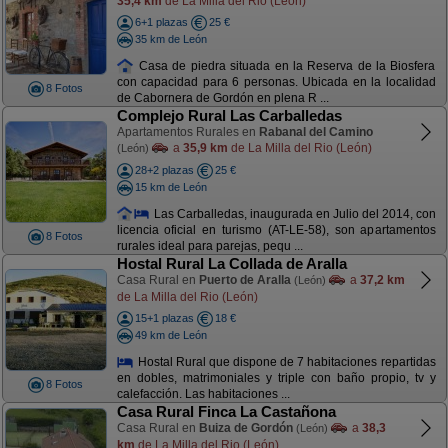
35,4 km
de La Milla del Rio (León)
6+1 plazas
25 €
35 km de León
Casa de piedra situada en la Reserva de la Biosfera
con capacidad para 6 personas. Ubicada en la localidad
8 Fotos
de Cabornera de Gordón en plena R ...
Complejo Rural Las Carballedas
Apartamentos Rurales en
Rabanal del Camino
a
35,9 km
de La Milla del Rio (León)
(León)
28+2 plazas
25 €
15 km de León
Las Carballedas, inaugurada en Julio del 2014, con
licencia oficial en turismo (AT-LE-58), son apartamentos
8 Fotos
rurales ideal para parejas, pequ ...
Hostal Rural La Collada de Aralla
Casa Rural en
Puerto de Aralla
a
37,2 km
(León)
de La Milla del Rio (León)
15+1 plazas
18 €
49 km de León
Hostal Rural que dispone de 7 habitaciones repartidas
en dobles, matrimoniales y triple con baño propio, tv y
8 Fotos
calefacción. Las habitaciones ...
Casa Rural Finca La Castañona
Casa Rural en
Buiza de Gordón
a
38,3
(León)
km
de La Milla del Rio (León)