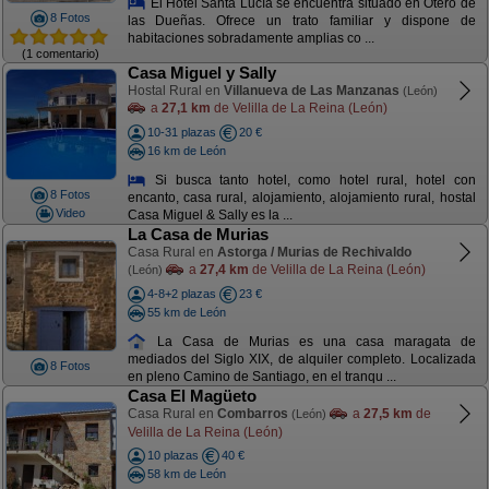
El Hotel Santa Lucía se encuentra situado en Otero de
8 Fotos
las Dueñas. Ofrece un trato familiar y dispone de
habitaciones sobradamente amplias co ...
(1 comentario)
Casa Miguel y Sally
Hostal Rural en
Villanueva de Las Manzanas
(León)
a
27,1 km
de Velilla de La Reina (León)
10-31 plazas
20 €
16 km de León
Si busca tanto hotel, como hotel rural, hotel con
8 Fotos
encanto, casa rural, alojamiento, alojamiento rural, hostal
Video
Casa Miguel & Sally es la ...
La Casa de Murias
Casa Rural en
Astorga / Murias de Rechivaldo
a
27,4 km
de Velilla de La Reina (León)
(León)
4-8+2 plazas
23 €
55 km de León
La Casa de Murias es una casa maragata de
mediados del Siglo XIX, de alquiler completo. Localizada
8 Fotos
en pleno Camino de Santiago, en el tranqu ...
Casa El Magüeto
Casa Rural en
Combarros
a
27,5 km
de
(León)
Velilla de La Reina (León)
10 plazas
40 €
58 km de León