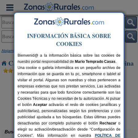
INFORMACIÓN BÁSICA SOBRE
COOKIES
Alojamientos
>
Castilla y León
>
León
> Velilla de La Reina
Bienvenid@ a la información básica sobre las cookies de
Casas Rurales cerca de Velilla de La Reina
nuestro portal responsabilidad de
Mario Temprado Casas
.
Una cookie o galleta informática es un pequeño archivo de
información que se guarda en tu pc, smartphone o tablet al
visitar el portal. Algunas son nuestras y otras pertenecen a
empresas externas que nos prestan servicios. Las activadas
y necesarias para que todo funcione correctamente son las
Cookies Técnicas y no necesitan de tu autorización. Al pulsar
el botón
Aceptar
activarás el resto de cookies (analíticas y
publicitarias), personalizadas según tus preferencias y con
Complejo Rural Aguas Frías
rs.
8+1 pers.
 €
27 €
publicidad ajustada a tus búsquedas. Estas últimas puedes
La Omañuela (León)
desde
desactivarlas por completo pulsando el botón
Rechazar
o
elegir su activación/desactivación desde “Configuración de
Buscar
Cookies”. Más información en nuestra
POLÍTICA DE