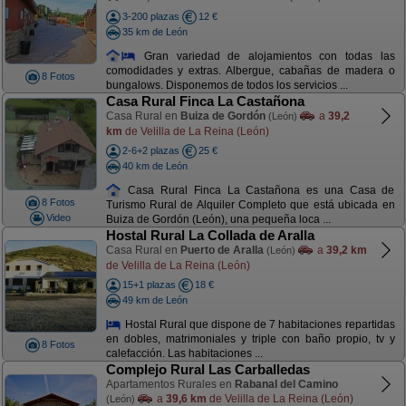
3-200 plazas
12 €
35 km de León
Gran variedad de alojamientos con todas las
comodidades y extras. Albergue, cabañas de madera o
8 Fotos
bungalows. Disponemos de todos los servicios ...
Casa Rural Finca La Castañona
Casa Rural en
Buiza de Gordón
a
39,2
(León)
km
de Velilla de La Reina (León)
2-6+2 plazas
25 €
40 km de León
Casa Rural Finca La Castañona es una Casa de
8 Fotos
Turismo Rural de Alquiler Completo que está ubicada en
Video
Buiza de Gordón (León), una pequeña loca ...
Hostal Rural La Collada de Aralla
Casa Rural en
Puerto de Aralla
a
39,2 km
(León)
de Velilla de La Reina (León)
15+1 plazas
18 €
49 km de León
Hostal Rural que dispone de 7 habitaciones repartidas
en dobles, matrimoniales y triple con baño propio, tv y
8 Fotos
calefacción. Las habitaciones ...
Complejo Rural Las Carballedas
Apartamentos Rurales en
Rabanal del Camino
a
39,6 km
de Velilla de La Reina (León)
(León)