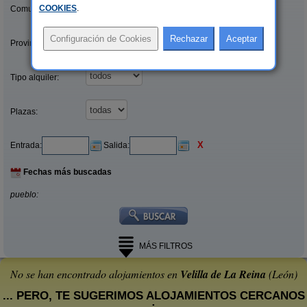
COOKIES
.
Comunidades:
Provincias/Islas:
Tipo alquiler:
Plazas:
X
Entrada:
Salida:
Fechas más buscadas
pueblo:
MÁS FILTROS
No se han encontrado alojamientos en
Velilla de La Reina
(León)
... PERO, TE SUGERIMOS ALOJAMIENTOS CERCANOS
: