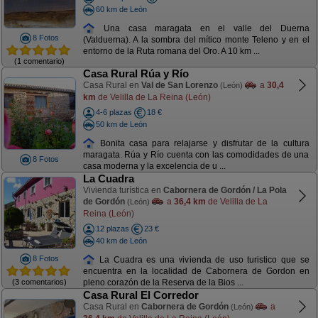
60 km de León
Una casa maragata en el valle del Duerna
8 Fotos
(Valduerna). A la sombra del mítico monte Teleno y en el
entorno de la Ruta romana del Oro. A 10 km ...
(1 comentario)
Casa Rural Rúa y Río
Casa Rural en
Val de San Lorenzo
a
30,4
(León)
km
de Velilla de La Reina (León)
4-6 plazas
18 €
50 km de León
Bonita casa para relajarse y disfrutar de la cultura
maragata. Rúa y Río cuenta con las comodidades de una
8 Fotos
casa moderna y la excelencia de u ...
La Cuadra
Vivienda turística en
Cabornera de Gordón / La Pola
de Gordón
a
36,4 km
de Velilla de La
(León)
Reina (León)
12 plazas
23 €
40 km de León
8 Fotos
La Cuadra es una vivienda de uso turistico que se
encuentra en la localidad de Cabornera de Gordon en
(3 comentarios)
pleno corazón de la Reserva de la Bios ...
Casa Rural El Corredor
Casa Rural en
Cabornera de Gordón
a
(León)