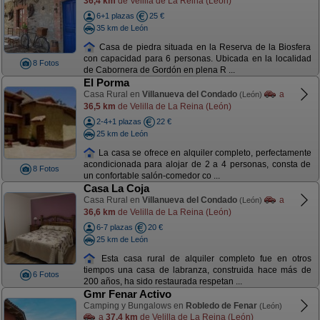
36,4 km
de Velilla de La Reina (León)
6+1 plazas
25 €
35 km de León
Casa de piedra situada en la Reserva de la Biosfera
con capacidad para 6 personas. Ubicada en la localidad
8 Fotos
de Cabornera de Gordón en plena R ...
El Porma
Casa Rural en
Villanueva del Condado
a
(León)
36,5 km
de Velilla de La Reina (León)
2-4+1 plazas
22 €
25 km de León
La casa se ofrece en alquiler completo, perfectamente
acondicionada para alojar de 2 a 4 personas, consta de
8 Fotos
un confortable salón-comedor co ...
Casa La Coja
Casa Rural en
Villanueva del Condado
a
(León)
36,6 km
de Velilla de La Reina (León)
6-7 plazas
20 €
25 km de León
Esta casa rural de alquiler completo fue en otros
tiempos una casa de labranza, construida hace más de
6 Fotos
200 años, ha sido restaurada respetan ...
Gmr Fenar Activo
Camping y Bungalows en
Robledo de Fenar
(León)
a
37,4 km
de Velilla de La Reina (León)