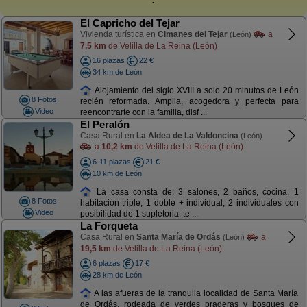
El Capricho del Tejar
Vivienda turística en
Cimanes del Tejar
a
(León)
7,5 km
de Velilla de La Reina (León)
16 plazas
22 €
34 km de León
Alojamiento del siglo XVIII a solo 20 minutos de León
8 Fotos
recién reformada. Amplia, acogedora y perfecta para
Video
reencontrarte con la familia, disf ...
El Peralón
Casa Rural en
La Aldea de La Valdoncina
(León)
a
10,2 km
de Velilla de La Reina (León)
6-11 plazas
21 €
10 km de León
La casa consta de: 3 salones, 2 baños, cocina, 1
8 Fotos
habitación triple, 1 doble + individual, 2 individuales con
Video
posibilidad de 1 supletoria, te ...
La Forqueta
Casa Rural en
Santa María de Ordás
a
(León)
19,5 km
de Velilla de La Reina (León)
6 plazas
17 €
28 km de León
A las afueras de la tranquila localidad de Santa María
de Ordás, rodeada de verdes praderas y bosques de