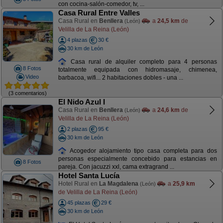
con cocina-salón-comedor, tv, ...
Casa Rural Entre Valles
Casa Rural en
Benllera
a
24,5 km
de
(León)
Velilla de La Reina (León)
4 plazas
30 €
30 km de León
Casa rural de alquiler completo para 4 personas
8 Fotos
totalmente equipada con hidromasaje, chimenea,
Video
barbacoa, wifi... 2 habitaciones dobles - una ...
(3 comentarios)
El Nido Azul I
Casa Rural en
Benllera
a
24,6 km
de
(León)
Velilla de La Reina (León)
2 plazas
95 €
30 km de León
Acogedor alojamiento tipo casa completa para dos
personas especialmente concebido para estancias en
8 Fotos
pareja. Con jacuzzi xxl, cama extragrand ...
Hotel Santa Lucía
Hotel Rural en
La Magdalena
a
25,9 km
(León)
de Velilla de La Reina (León)
45 plazas
29 €
30 km de León