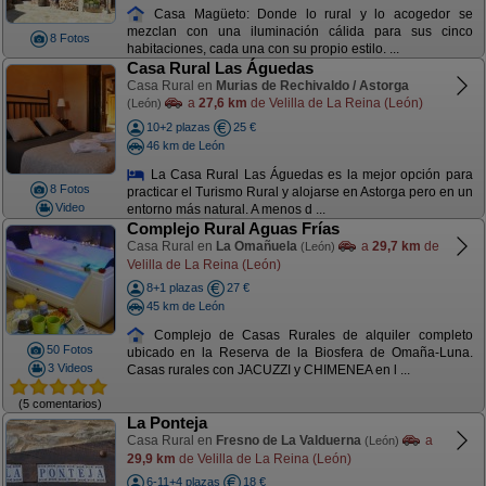
Casa Magüeto: Donde lo rural y lo acogedor se
mezclan con una iluminación cálida para sus cinco
8 Fotos
habitaciones, cada una con su propio estilo. ...
Casa Rural Las Águedas
Casa Rural en
Murias de Rechivaldo / Astorga
a
27,6 km
de Velilla de La Reina (León)
(León)
10+2 plazas
25 €
46 km de León
La Casa Rural Las Águedas es la mejor opción para
8 Fotos
practicar el Turismo Rural y alojarse en Astorga pero en un
Video
entorno más natural. A menos d ...
Complejo Rural Aguas Frías
Casa Rural en
La Omañuela
a
29,7 km
de
(León)
Velilla de La Reina (León)
8+1 plazas
27 €
45 km de León
Complejo de Casas Rurales de alquiler completo
50 Fotos
ubicado en la Reserva de la Biosfera de Omaña-Luna.
3 Videos
Casas rurales con JACUZZI y CHIMENEA en l ...
(5 comentarios)
La Ponteja
Casa Rural en
Fresno de La Valduerna
a
(León)
29,9 km
de Velilla de La Reina (León)
6-11+4 plazas
18 €