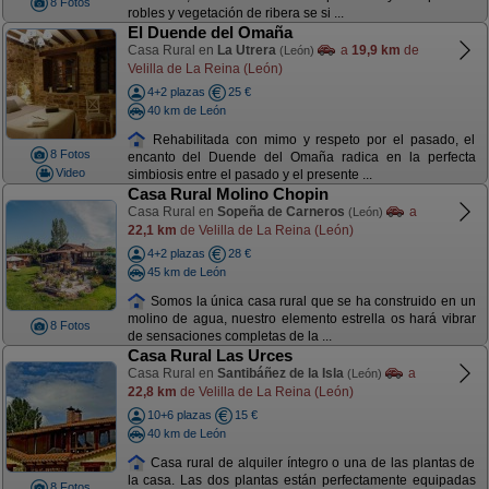
8 Fotos
robles y vegetación de ribera se si ...
El Duende del Omaña
Casa Rural en
La Utrera
a
19,9 km
de
(León)
Velilla de La Reina (León)
4+2 plazas
25 €
40 km de León
Rehabilitada con mimo y respeto por el pasado, el
8 Fotos
encanto del Duende del Omaña radica en la perfecta
Video
simbiosis entre el pasado y el presente ...
Casa Rural Molino Chopin
Casa Rural en
Sopeña de Carneros
a
(León)
22,1 km
de Velilla de La Reina (León)
4+2 plazas
28 €
45 km de León
Somos la única casa rural que se ha construido en un
molino de agua, nuestro elemento estrella os hará vibrar
8 Fotos
de sensaciones completas de la ...
Casa Rural Las Urces
Casa Rural en
Santibáñez de la Isla
a
(León)
22,8 km
de Velilla de La Reina (León)
10+6 plazas
15 €
40 km de León
Casa rural de alquiler íntegro o una de las plantas de
la casa. Las dos plantas están perfectamente equipadas
8 Fotos