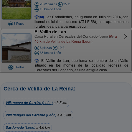
28+2 plazas
25 €
15 km de León
Las Carballedas, inaugurada en Julio del 2014, con
licencia oficial en turismo (AT-LE-58), son apartamentos
8 Fotos
rurales ideal para parejas, pequ ...
El Vallín de Lan
Casa Rural en
Cerezales del Condado
a
(León)
40 km
de Velilla de La Reina (León)
6 plazas
19 €
33 km de León
El Vallín de Lan, que toma su nombre de un Valle
situado en los montes de la localidad leonesa de
8 Fotos
Cerezales del Condado, es una antigua casa ...
Cerca de Velilla de La Reina:
Villanueva de Carrizo
(León)
a 3,5 km
Villadangos del Paramo
(León)
a 4,5 km
Sardonedo
(León)
a 4,6 km