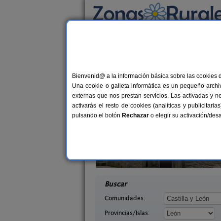
Busca por alojamiento
Alojamientos
>
Castilla y León
>
León
> Villa
Casas Rurales cerca 
Bienvenid@ a la información básica sobre las cookies 
Una cookie o galleta informática es un pequeño archiv
externas que nos prestan servicios. Las activadas y n
activarás el resto de cookies (analíticas y publicita
pulsando el botón
Rechazar
o elegir su activación/de
illasol
Complejo Rural Aguas Frías
2-6+1 pers.
8+
36 €
eón)
La Omañuela (León)
desde
desd
Buscar
Comunidades:
Provincias/Islas: