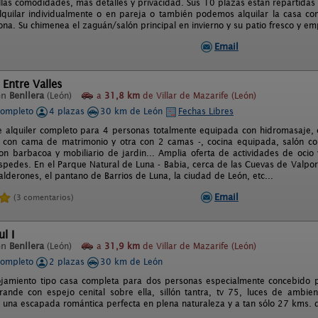
llas comodidades, más detalles y privacidad. Sus 10 plazas están repartidas
quilar individualmente o en pareja o también podemos alquilar la casa com
ona. Su chimenea el zaguán/salón principal en invierno y su patio fresco y e
Email
 Entre Valles
en
Benllera
(León)
a
31,8 km
de Villar de Mazarife (León)
completo
4 plazas
30 km de León
Fechas Libres
e alquiler completo para 4 personas totalmente equipada con hidromasaje, c
 con cama de matrimonio y otra con 2 camas -, cocina equipada, salón co
on barbacoa y mobiliario de jardin... Amplia oferta de actividades de ocio 
spedes. En el Parque Natural de Luna - Babia, cerca de las Cuevas de Valpor
alderones, el pantano de Barrios de Luna, la ciudad de León, etc...
Email
(3 comentarios)
l I
en
Benllera
(León)
a
31,9 km
de Villar de Mazarife (León)
completo
2 plazas
30 km de León
jamiento tipo casa completa para dos personas especialmente concebido pa
ande con espejo cenital sobre ella, sillón tantra, tv 75, luces de ambie
a una escapada romántica perfecta en plena naturaleza y a tan sólo 27 kms. 