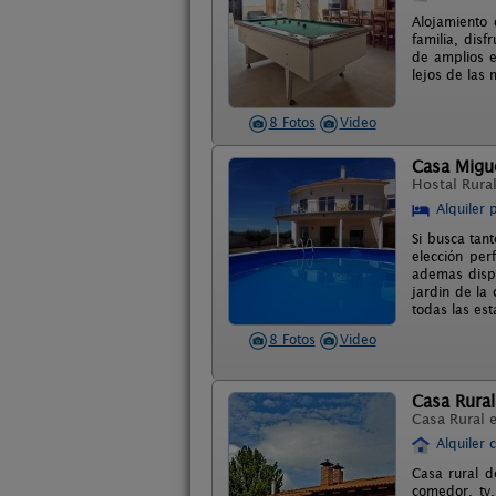
Alojamiento 
familia, dis
de amplios e
lejos de las 
8 Fotos
Video
Casa Migue
Hostal Rura
Alquiler 
Si busca tant
elección per
ademas dispo
jardin de la
todas las est
8 Fotos
Video
Casa Rural
Casa Rural 
Alquiler 
Casa rural d
comedor, tv,