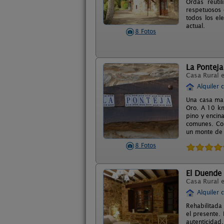
Ordás reuti
respetuosos c
todos los el
actual.
8 Fotos
La Ponteja
Casa Rural 
Alquiler 
Una casa mar
Oro. A 10 km
pino y encin
comunes. Cor
un monte de e
8 Fotos
El Duende
Casa Rural 
Alquiler 
Rehabilitada
el presente.
autenticidad