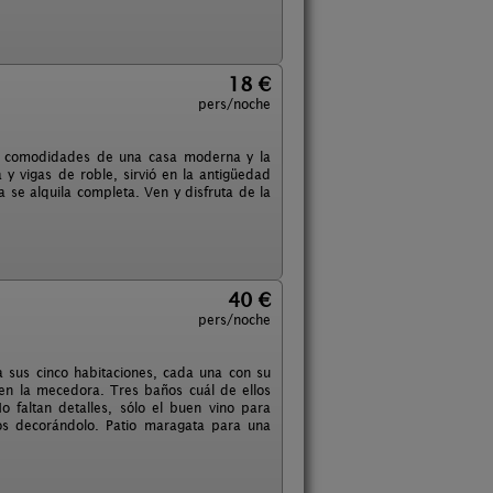
18 €
pers/noche
las comodidades de una casa moderna y la
a y vigas de roble, sirvió en la antigüedad
 se alquila completa. Ven y disfruta de la
40 €
pers/noche
 sus cinco habitaciones, cada una con su
a en la mecedora. Tres baños cuál de ellos
 faltan detalles, sólo el buen vino para
os decorándolo. Patio maragata para una