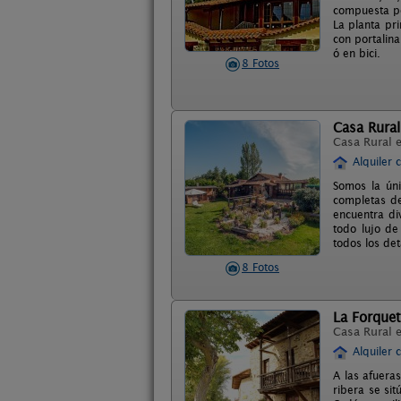
compuesta po
La planta pr
con portalin
ó en bici.
8 Fotos
Casa Rura
Casa Rural 
Alquiler 
Somos la úni
completas de
encuentra di
todo lujo de
todos los de
8 Fotos
La Forque
Casa Rural 
Alquiler 
A las afuera
ribera se sit