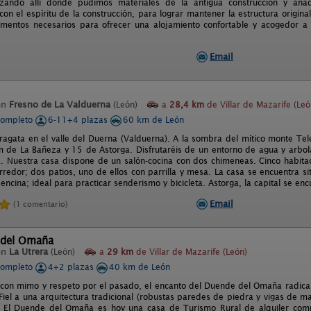
lizando allí donde pudimos materiales de la antigua construcción y añ
on el espíritu de la construcción, para lograr mantener la estructura origin
ementos necesarios para ofrecer una alojamiento confortable y acogedor a
Email
en
Fresno de La Valduerna
(León)
a
28,4 km
de Villar de Mazarife (Leó
completo
6-11+4 plazas
60 km de León
agata en el valle del Duerna (Valduerna). A la sombra del mítico monte Tel
 de La Bañeza y 15 de Astorga. Disfrutaréis de un entorno de agua y arbol
a. Nuestra casa dispone de un salón-cocina con dos chimeneas. Cinco habita
redor; dos patios, uno de ellos con parrilla y mesa. La casa se encuentra si
ncina; ideal para practicar senderismo y bicicleta. Astorga, la capital se en
Email
(1 comentario)
 del Omaña
en
La Utrera
(León)
a
29 km
de Villar de Mazarife (León)
completo
4+2 plazas
40 km de León
 con mimo y respeto por el pasado, el encanto del Duende del Omaña radica e
 Fiel a una arquitectura tradicional (robustas paredes de piedra y vigas de m
. El Duende del Omaña es hoy una casa de Turismo Rural de alquiler comp