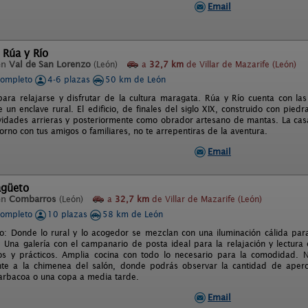
Email
 Rúa y Río
en
Val de San Lorenzo
(León)
a
32,7 km
de Villar de Mazarife (León)
completo
4-6 plazas
50 km de León
para relajarse y disfrutar de la cultura maragata. Rúa y Río cuenta con 
 un enclave rural. El edificio, de finales del siglo XIX, construido con piedr
ividades arrieras y posteriormente como obrador artesano de mantas. La casa
orno con tus amigos o familiares, no te arrepentiras de la aventura.
Email
agüeto
en
Combarros
(León)
a
32,7 km
de Villar de Mazarife (León)
completo
10 plazas
58 km de León
: Donde lo rural y lo acogedor se mezclan con una iluminación cálida para
o. Una galería con el campanario de posta ideal para la relajación y lectur
os y prácticos. Amplia cocina con todo lo necesario para la comodidad. No
ente a la chimenea del salón, donde podrás observar la cantidad de aper
rbacoa o una copa a media tarde.
Email