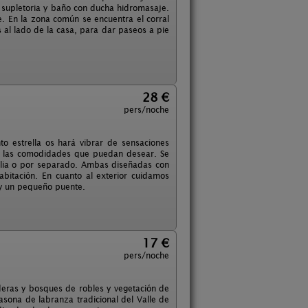
 supletoria y baño con ducha hidromasaje.
e. En la zona común se encuentra el corral
 al lado de la casa, para dar paseos a pie
28 €
pers/noche
o estrella os hará vibrar de sensaciones
as las comodidades que puedan desear. Se
ilia o por separado. Ambas diseñadas con
abitación. En cuanto al exterior cuidamos
s y un pequeño puente.
17 €
pers/noche
deras y bosques de robles y vegetación de
casona de labranza tradicional del Valle de