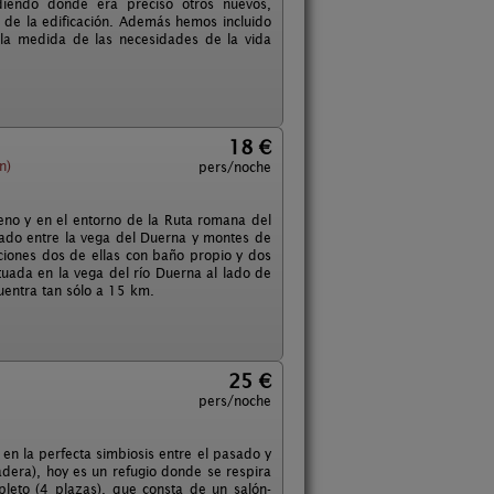
adiendo donde era preciso otros nuevos,
al de la edificación. Además hemos incluido
 la medida de las necesidades de la vida
18 €
n)
pers/noche
eno y en el entorno de la Ruta romana del
ado entre la vega del Duerna y montes de
ciones dos de ellas con baño propio y dos
tuada en la vega del río Duerna al lado de
cuentra tan sólo a 15 km.
25 €
pers/noche
n la perfecta simbiosis entre el pasado y
adera), hoy es un refugio donde se respira
leto (4 plazas), que consta de un salón-