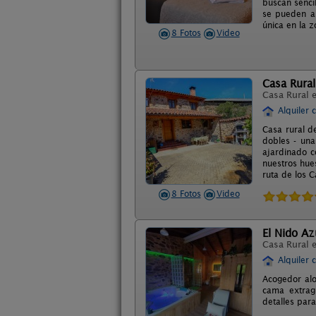
buscan senci
se pueden al
única en la z
8 Fotos
Video
Casa Rural
Casa Rural 
Alquiler 
Casa rural d
dobles - una
ajardinado c
nuestros hue
ruta de los C
8 Fotos
Video
El Nido Azu
Casa Rural 
Alquiler 
Acogedor alo
cama extragr
detalles par