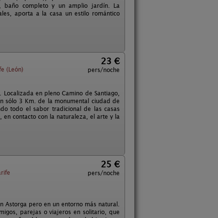
, baño completo y un amplio jardín. La
es, aporta a la casa un estilo romántico
23 €
fe (León)
pers/noche
. Localizada en pleno Camino de Santiago,
tan sólo 3 Km. de la monumental ciudad de
ndo todo el sabor tradicional de las casas
en contacto con la naturaleza, el arte y la
25 €
rife
pers/noche
en Astorga pero en un entorno más natural.
gos, parejas o viajeros en solitario, que