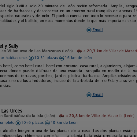
del siglo XVIII a solo 20 minutos de León recién reformada. Amplia, acoge
frutar de barbacoas y desconectar en un entorno rural tranquilo de apenas 
spacios naturales y de ocio. El pueblo cuenta con todo lo necesario para rela
multitudes y el bullicio, en esos momentos donde lo que más importa es estar 
Email
l y Sally
l en
Villanueva de Las Manzanas
(León)
a
20,3 km
de Villar de Mazari
por habitaciones
10-31 plazas
16 km de León
o hotel, como hotel rural, hotel con encanto, casa rural, alojamiento, alojami
fecta donde puede disfrutar de una estancia tranquila en medio de la nat
nemos de terrazas, porches, jardin, piscina, barbacoa. Amplias cristaleras 
 casa sino de los alrededores, incluso de la arboleda del rio Esla y a su ve
ancias.
Email
 Las Urces
en
Santibáñez de la Isla
(León)
a
20,8 km
de Villar de Mazarife (León)
completo
10+6 plazas
40 km de León
e alquiler íntegro o una de las plantas de la casa. Las dos plantas están 
 microondas, chimenea con leña,... La planta baja está preparada para pe