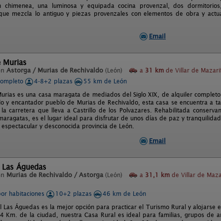
 chimenea, una luminosa y equipada cocina provenzal, dos dormitorios
que mezcla lo antiguo y piezas provenzales con elementos de obra y actual
Email
e Murias
en
Astorga / Murias de Rechivaldo
(León)
a
31 km
de Villar de Mazari
completo
4-8+2 plazas
55 km de León
urias es una casa maragata de mediados del Siglo XIX, de alquiler completo
ilo y encantador pueblo de Murias de Rechivaldo, esta casa se encuentra a 
 la carretera que lleva a Castrillo de los Polvazares. Rehabilitada conserva
ragatas, es el lugar ideal para disfrutar de unos días de paz y tranquilidad, 
a espectacular y desconocida provincia de León.
Email
l Las Águedas
en
Murias de Rechivaldo / Astorga
(León)
a
31,1 km
de Villar de Maza
por habitaciones
10+2 plazas
46 km de León
l Las Águedas es la mejor opción para practicar el Turismo Rural y alojarse 
 Km. de la ciudad, nuestra Casa Rural es ideal para familias, grupos de ami