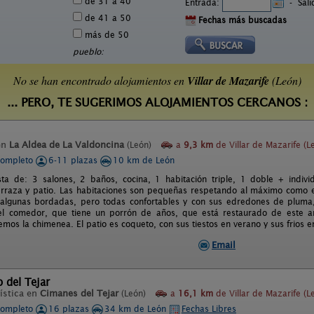
de 31 a 40
Entrada:
-
Sal
de 41 a 50
Fechas más buscadas
más de 50
pueblo:
No se han encontrado alojamientos en
Villar de Mazarife
(León)
... PERO, TE SUGERIMOS ALOJAMIENTOS CERCANOS :
en
La Aldea de La Valdoncina
(León)
a
9,3 km
de Villar de Mazarife (L
completo
6-11 plazas
10 km de León
ta de: 3 salones, 2 baños, cocina, 1 habitación triple, 1 doble + individ
terraza y patio. Las habitaciones son pequeñas respetando al máximo como 
algunas bordadas, pero todas confortables y con sus edredones de pluma, 
 el comedor, que tiene un porrón de años, que está restaurado de este a
os la chimenea. El patio es coqueto, con sus tiestos en verano y sus frios en
Email
o del Tejar
ística en
Cimanes del Tejar
(León)
a
16,1 km
de Villar de Mazarife (L
completo
16 plazas
34 km de León
Fechas Libres