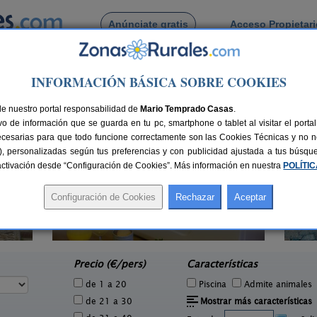
Anúnciate gratis
Acceso Propietar
Busca por pueblo
INFORMACIÓN BÁSICA SOBRE COOKIES
r de Mazarife
de Villar de Mazarife
de nuestro portal responsabilidad de
Mario Temprado Casas
.
o de información que se guarda en tu pc, smartphone o tablet al visitar el port
ecesarias para que todo funcione correctamente son las Cookies Técnicas y no ne
rias), personalizadas según tus preferencias y con publicidad ajustada a tus búsq
sactivación desde “Configuración de Cookies”. Más información en nuestra
POLÍTI
Entre Babia y La Luna
1 pers.
2-20 pers.
27 €
35 €
Villafeliz de Babia (León)
Vil
e
desde
Precio (€/pers)
Características
de 1 a 20
Piscina
Admite animales
de 21 a 30
Mostrar más características