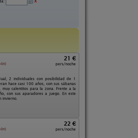
ida:
X
21 €
eón)
pers/noche
ual, 2 individuales con posibilidad de 1
eran hace casi 100 años, con sus sábanas
muy calentitos para la zona. Frente a la
ño, con sus aparadores a juego. En este
 invierno.
22 €
eón)
pers/noche