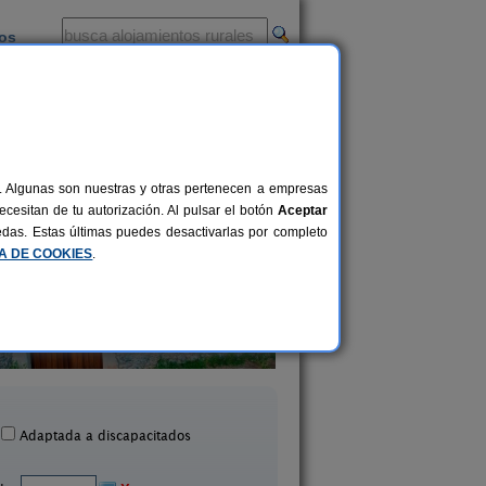
ios
-
al. Algunas son nuestras y otras pertenecen a empresas
cesitan de tu autorización. Al pulsar el botón
Aceptar
uedas. Estas últimas puedes desactivarlas por completo
CA DE COOKIES
.
El Porma
El Duende del Om
2-4+1 pers.
22 €
lanueva del Condado (León)
La Utrera (León)
desde
Adaptada a discapacitados