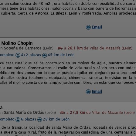
r un salón-cocina de 40 m2., una habitación doble con posibilidad de cama
imera tiene tres habitaciones, salón-cocina y baño con bañera de hidromasaj
a cubierta. Cerca de Astorga, La Bñeza, León Y Ponferrada. Amplias arboledas
Email
l Molino Chopin
en
Sopeña de Carneros
(León)
a
26,1 km
de Villar de Mazarife (León)
completo
4+2 plazas
45 km de León
ca casa rural que se ha construido en un molino de agua, nuestro element
 la naturaleza. Conservamos el estilo de vida rural y cálido pero con tod
vidida en dos zonas por lo que se puede alquilar en conjunto para una fam
 detalles cocina totalmente equipada, chimenea fráncesa, televisión en la h
talles el molino consta de un amplio jardín con flores, un estanque con pece
Email
ta
en
Santa María de Ordás
(León)
a
27,8 km
de Villar de Mazarife (León)
completo
6 plazas
28 km de León
s de la tranquila localidad de Santa María de Ordás, rodeada de verdes pra
úa nuestra casa rural, fruto de la restauración cuidadosa de una centenaria 