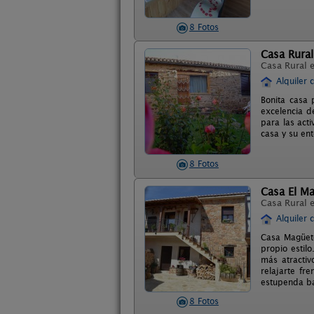
8 Fotos
Casa Rural
Casa Rural 
Alquiler 
Bonita casa 
excelencia de
para las act
casa y su ent
8 Fotos
Casa El M
Casa Rural 
Alquiler 
Casa Magüeto
propio estil
más atractiv
relajarte fr
estupenda ba
8 Fotos