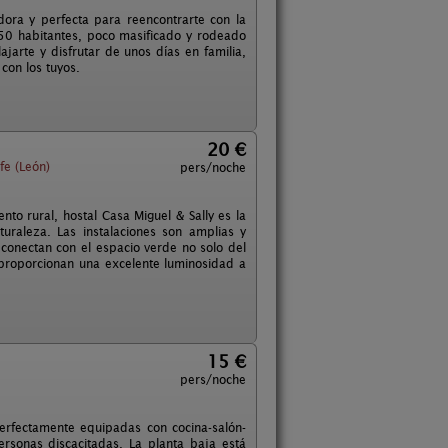
dora y perfecta para reencontrarte con la
150 habitantes, poco masificado y rodeado
jarte y disfrutar de unos días en familia,
con los tuyos.
20 €
fe (León)
pers/noche
ento rural, hostal Casa Miguel & Sally es la
uraleza. Las instalaciones son amplias y
conectan con el espacio verde no solo del
z proporcionan una excelente luminosidad a
15 €
pers/noche
perfectamente equipadas con cocina-salón-
rsonas discacitadas. La planta baja está