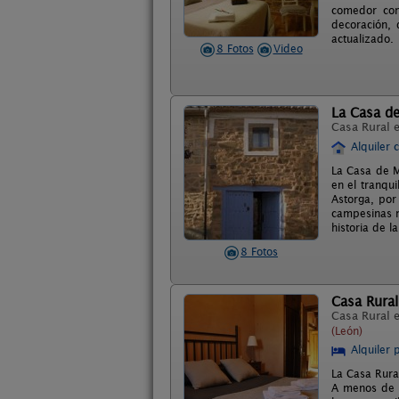
comedor con
decoración, 
actualizado.
8 Fotos
Video
La Casa d
Casa Rural 
Alquiler 
La Casa de M
en el tranqu
Astorga, por
campesinas ma
historia de l
8 Fotos
Casa Rura
Casa Rural 
(León)
Alquiler 
La Casa Rura
A menos de 4