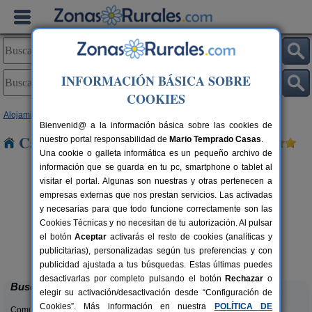
INFORMACIÓN BÁSICA SOBRE
COOKIES
Alojamientos
>
Castilla y León
>
León
> Valverde
Bienvenid@ a la información básica sobre las cookies de
Casas Rurales cerca de Valverde
nuestro portal responsabilidad de
Mario Temprado Casas
.
Una cookie o galleta informática es un pequeño archivo de
información que se guarda en tu pc, smartphone o tablet al
visitar el portal. Algunas son nuestras y otras pertenecen a
empresas externas que nos prestan servicios. Las activadas
y necesarias para que todo funcione correctamente son las
Cookies Técnicas y no necesitan de tu autorización. Al pulsar
el botón
Aceptar
activarás el resto de cookies (analíticas y
Complejo Rural Aguas Frías
rs.
8+1 pers.
publicitarias), personalizadas según tus preferencias y con
 €
27 €
La Omañuela (León)
desde
publicidad ajustada a tus búsquedas. Estas últimas puedes
desactivarlas por completo pulsando el botón
Rechazar
o
Buscar
elegir su activación/desactivación desde “Configuración de
Cookies”. Más información en nuestra
POLÍTICA DE
Comunidades: