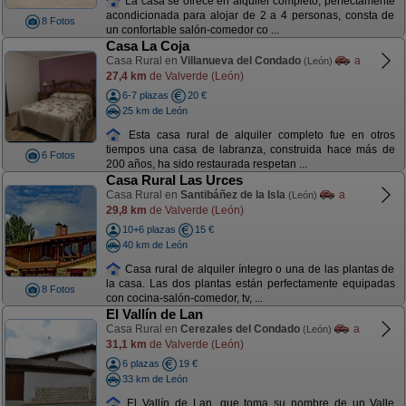
La casa se ofrece en alquiler completo, perfectamente
acondicionada para alojar de 2 a 4 personas, consta de
8 Fotos
un confortable salón-comedor co ...
Casa La Coja
Casa Rural en
Villanueva del Condado
a
(León)
27,4 km
de Valverde (León)
6-7 plazas
20 €
25 km de León
Esta casa rural de alquiler completo fue en otros
tiempos una casa de labranza, construida hace más de
6 Fotos
200 años, ha sido restaurada respetan ...
Casa Rural Las Urces
Casa Rural en
Santibáñez de la Isla
a
(León)
29,8 km
de Valverde (León)
10+6 plazas
15 €
40 km de León
Casa rural de alquiler íntegro o una de las plantas de
la casa. Las dos plantas están perfectamente equipadas
8 Fotos
con cocina-salón-comedor, tv, ...
El Vallín de Lan
Casa Rural en
Cerezales del Condado
a
(León)
31,1 km
de Valverde (León)
6 plazas
19 €
33 km de León
El Vallín de Lan, que toma su nombre de un Valle