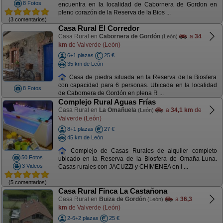
8 Fotos
encuentra en la localidad de Cabornera de Gordon en
pleno corazón de la Reserva de la Bios ...
(3 comentarios)
Casa Rural El Corredor
Casa Rural en
Cabornera de Gordón
a
34
(León)
km
de Valverde (León)
6+1 plazas
25 €
35 km de León
Casa de piedra situada en la Reserva de la Biosfera
con capacidad para 6 personas. Ubicada en la localidad
8 Fotos
de Cabornera de Gordón en plena R ...
Complejo Rural Aguas Frías
Casa Rural en
La Omañuela
a
34,1 km
de
(León)
Valverde (León)
8+1 plazas
27 €
45 km de León
Complejo de Casas Rurales de alquiler completo
50 Fotos
ubicado en la Reserva de la Biosfera de Omaña-Luna.
3 Videos
Casas rurales con JACUZZI y CHIMENEA en l ...
(5 comentarios)
Casa Rural Finca La Castañona
Casa Rural en
Buiza de Gordón
a
36,3
(León)
km
de Valverde (León)
2-6+2 plazas
25 €