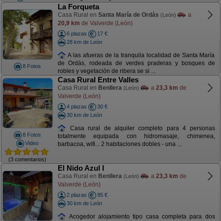
La Forqueta
Casa Rural en
Santa María de Ordás
a
(León)
20,9 km
de Valverde (León)
6 plazas
17 €
28 km de León
A las afueras de la tranquila localidad de Santa María
de Ordás, rodeada de verdes praderas y bosques de
8 Fotos
robles y vegetación de ribera se si ...
Casa Rural Entre Valles
Casa Rural en
Benllera
a
23,3 km
de
(León)
Valverde (León)
4 plazas
30 €
30 km de León
Casa rural de alquiler completo para 4 personas
8 Fotos
totalmente equipada con hidromasaje, chimenea,
Video
barbacoa, wifi... 2 habitaciones dobles - una ...
(3 comentarios)
El Nido Azul I
Casa Rural en
Benllera
a
23,3 km
de
(León)
Valverde (León)
2 plazas
95 €
30 km de León
Acogedor alojamiento tipo casa completa para dos