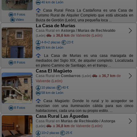
40 km de León
Casa Rural Finca La Castañona es una Casa de
8 Fotos
Turismo Rural de Alquiler Completo que está ubicada en
Video
Buiza de Gordón (León), una pequeña loca ...
La Casa de Murias
Casa Rural en
Astorga / Murias de Rechivaldo
a
36,6 km
de Valverde (León)
(León)
4-8+2 plazas
23 €
55 km de León
La Casa de Murias es una casa maragata de
mediados del Siglo XIX, de alquiler completo. Localizada
8 Fotos
en pleno Camino de Santiago, en el tranqu ...
Casa El Magüeto
Casa Rural en
Combarros
a
36,7 km
de
(León)
Valverde (León)
10 plazas
40 €
58 km de León
Casa Magüeto: Donde lo rural y lo acogedor se
mezclan con una iluminación cálida para sus cinco
8 Fotos
habitaciones, cada una con su propio estilo. ...
Casa Rural Las Águedas
Casa Rural en
Murias de Rechivaldo / Astorga
a
36,8 km
de Valverde (León)
(León)
10+2 plazas
25 €