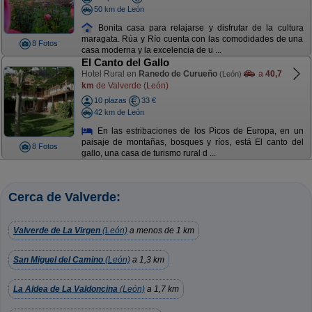
50 km de León
Bonita casa para relajarse y disfrutar de la cultura
maragata. Rúa y Río cuenta con las comodidades de una
8 Fotos
casa moderna y la excelencia de u ...
El Canto del Gallo
Hotel Rural en
Ranedo de Curueño
a
40,7
(León)
km
de Valverde (León)
10 plazas
33 €
42 km de León
En las estribaciones de los Picos de Europa, en un
paisaje de montañas, bosques y ríos, está El canto del
8 Fotos
gallo, una casa de turismo rural d ...
Cerca de Valverde:
Valverde de La Virgen
(León)
a menos de 1 km
San Miguel del Camino
(León)
a 1,3 km
La Aldea de La Valdoncina
(León)
a 1,7 km