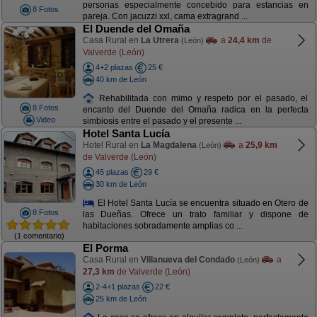
personas especialmente concebido para estancias en
8 Fotos
pareja. Con jacuzzi xxl, cama extragrand ...
El Duende del Omaña
Casa Rural en
La Utrera
a
24,4 km
de
(León)
Valverde (León)
4+2 plazas
25 €
40 km de León
Rehabilitada con mimo y respeto por el pasado, el
8 Fotos
encanto del Duende del Omaña radica en la perfecta
Video
simbiosis entre el pasado y el presente ...
Hotel Santa Lucía
Hotel Rural en
La Magdalena
a
25,9 km
(León)
de Valverde (León)
45 plazas
29 €
30 km de León
El Hotel Santa Lucía se encuentra situado en Otero de
8 Fotos
las Dueñas. Ofrece un trato familiar y dispone de
habitaciones sobradamente amplias co ...
(1 comentario)
El Porma
Casa Rural en
Villanueva del Condado
a
(León)
27,3 km
de Valverde (León)
2-4+1 plazas
22 €
25 km de León