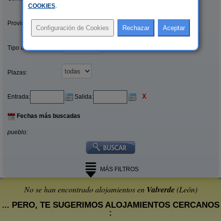
COOKIES
.
Provincias/Islas:
Tipo alquiler:
Plazas:
X
Entrada:
Salida:
Fechas más buscadas
pueblo:
MÁS FILTROS
No se han encontrado alojamientos en
Valverde
(León)
... PERO, TE SUGERIMOS ALOJAMIENTOS CERCANOS
: