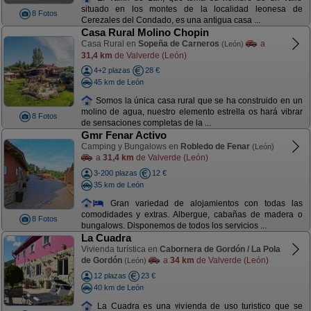
situado en los montes de la localidad leonesa de
8 Fotos
Cerezales del Condado, es una antigua casa ...
Casa Rural Molino Chopin
Casa Rural en
Sopeña de Carneros
a
(León)
31,4 km
de Valverde (León)
4+2 plazas
28 €
45 km de León
Somos la única casa rural que se ha construido en un
molino de agua, nuestro elemento estrella os hará vibrar
8 Fotos
de sensaciones completas de la ...
Gmr Fenar Activo
Camping y Bungalows en
Robledo de Fenar
(León)
a
31,4 km
de Valverde (León)
3-200 plazas
12 €
35 km de León
Gran variedad de alojamientos con todas las
comodidades y extras. Albergue, cabañas de madera o
8 Fotos
bungalows. Disponemos de todos los servicios ...
La Cuadra
Vivienda turística en
Cabornera de Gordón / La Pola
de Gordón
a
34 km
de Valverde (León)
(León)
12 plazas
23 €
40 km de León
La Cuadra es una vivienda de uso turistico que se