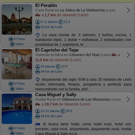
El Peralón
Casa Rural en
La Aldea de La Valdoncina
(León)
a
1,7 km
de Valverde (León)
6-11 plazas
21 €
10 km de León
La casa consta de: 3 salones, 2 baños, cocina, 1
8 Fotos
habitación triple, 1 doble + individual, 2 individuales con
Video
posibilidad de 1 supletoria, te ...
El Capricho del Tejar
Vivienda turística en
Cimanes del Tejar
a
(León)
11,5 km
de Valverde (León)
16 plazas
22 €
34 km de León
Alojamiento del siglo XVIII a solo 20 minutos de León
8 Fotos
recién reformada. Amplia, acogedora y perfecta para
Video
reencontrarte con la familia, disf ...
Casa Miguel y Sally
Hostal Rural en
Villanueva de Las Manzanas
(León)
a
19,7 km
de Valverde (León)
10-31 plazas
20 €
16 km de León
Si busca tanto hotel, como hotel rural, hotel con
8 Fotos
encanto, casa rural, alojamiento, alojamiento rural, hostal
Video
Casa Miguel & Sally es la ...