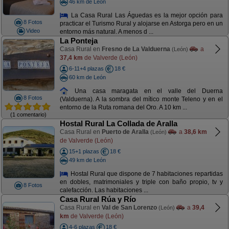
46 km de León
La Casa Rural Las Águedas es la mejor opción para
8 Fotos
practicar el Turismo Rural y alojarse en Astorga pero en un
Video
entorno más natural. A menos d ...
La Ponteja
Casa Rural en
Fresno de La Valduerna
a
(León)
37,4 km
de Valverde (León)
6-11+4 plazas
18 €
60 km de León
Una casa maragata en el valle del Duerna
8 Fotos
(Valduerna). A la sombra del mítico monte Teleno y en el
entorno de la Ruta romana del Oro. A 10 km ...
(1 comentario)
Hostal Rural La Collada de Aralla
Casa Rural en
Puerto de Aralla
a
38,6 km
(León)
de Valverde (León)
15+1 plazas
18 €
49 km de León
Hostal Rural que dispone de 7 habitaciones repartidas
en dobles, matrimoniales y triple con baño propio, tv y
8 Fotos
calefacción. Las habitaciones ...
Casa Rural Rúa y Río
Casa Rural en
Val de San Lorenzo
a
39,4
(León)
km
de Valverde (León)
4-6 plazas
18 €