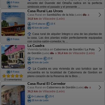
8 Fotos
encanto del Duende del Omaña radica en la perfecta
Video
simbiosis entre el pasado y el presente ...
Casa Rural Las Urces
Casa Rural en
Santibáñez de la Isla
a
(León)
34,8 km
de Villacedre (León)
10+6 plazas
15 €
40 km de León
Casa rural de alquiler íntegro o una de las plantas de
la casa. Las dos plantas están perfectamente equipadas
8 Fotos
con cocina-salón-comedor, tv, ...
La Cuadra
Vivienda turística en
Cabornera de Gordón / La Pola
de Gordón
a
36,4 km
de Villacedre (León)
(León)
12 plazas
23 €
40 km de León
La Cuadra es una vivienda de uso turistico que se
8 Fotos
encuentra en la localidad de Cabornera de Gordon en
pleno corazón de la Reserva de la Bios ...
(3 comentarios)
Casa Rural El Corredor
Casa Rural en
Cabornera de Gordón
a
(León)
36,5 km
de Villacedre (León)
6+1 plazas
25 €
35 km de León