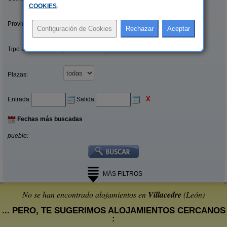
COOKIES
.
Provincias/Islas:
Tipo alquiler:
Plazas:
X
Entrada:
Salida:
Fechas más buscadas
pueblo:
MÁS FILTROS
No se han encontrado alojamientos en
Villacedre
(León)
... PERO, TE SUGERIMOS ALOJAMIENTOS CERCANOS
: