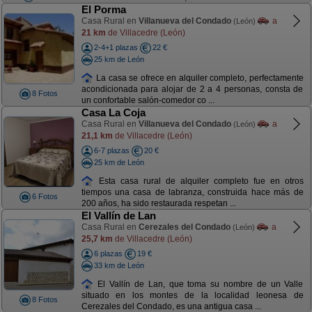
El Porma
Casa Rural en
Villanueva del Condado
a
(León)
21 km
de Villacedre (León)
2-4+1 plazas
22 €
25 km de León
La casa se ofrece en alquiler completo, perfectamente
acondicionada para alojar de 2 a 4 personas, consta de
8 Fotos
un confortable salón-comedor co ...
Casa La Coja
Casa Rural en
Villanueva del Condado
a
(León)
21,1 km
de Villacedre (León)
6-7 plazas
20 €
25 km de León
Esta casa rural de alquiler completo fue en otros
tiempos una casa de labranza, construida hace más de
6 Fotos
200 años, ha sido restaurada respetan ...
El Vallín de Lan
Casa Rural en
Cerezales del Condado
a
(León)
25,7 km
de Villacedre (León)
6 plazas
19 €
33 km de León
El Vallín de Lan, que toma su nombre de un Valle
situado en los montes de la localidad leonesa de
8 Fotos
Cerezales del Condado, es una antigua casa ...