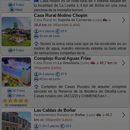
Casa Hilario es un hotel rural de 4 estrella situado en
8 Fotos
la localidad de La Losilla a 4 km de Boñar en una zona
Video
preciosa de la montaña leones ...
Casa Rural Molino Chopin
Casa Rural en
Sopeña de Carneros
a
(León)
38,4 km
de Villacedre (León)
4+2 plazas
28 €
45 km de León
Somos la única casa rural que se ha construido en un
molino de agua, nuestro elemento estrella os hará vibrar
8 Fotos
de sensaciones completas de la ...
Complejo Rural Aguas Frías
Casa Rural en
La Omañuela
a
40,7 km
de
(León)
Villacedre (León)
8+1 plazas
27 €
45 km de León
Complejo de Casas Rurales de alquiler completo
50 Fotos
ubicado en la Reserva de la Biosfera de Omaña-Luna.
3 Videos
Casas rurales con JACUZZI y CHIMENEA en l ...
(5 comentarios)
Las Caldas de Boñar
Apartamentos Rurales en
Boñar
a
40,7
(León)
km
de Villacedre (León)
2-10+3 plazas
18 €