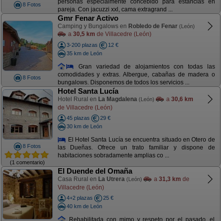
personas especialmente concebido para estancias en
8 Fotos
pareja. Con jacuzzi xxl, cama extragrand ...
Gmr Fenar Activo
Camping y Bungalows en
Robledo de Fenar
(León)
a
30,5 km
de Villacedre (León)
3-200 plazas
12 €
35 km de León
Gran variedad de alojamientos con todas las
comodidades y extras. Albergue, cabañas de madera o
8 Fotos
bungalows. Disponemos de todos los servicios ...
Hotel Santa Lucía
Hotel Rural en
La Magdalena
a
30,6 km
(León)
de Villacedre (León)
45 plazas
29 €
30 km de León
El Hotel Santa Lucía se encuentra situado en Otero de
8 Fotos
las Dueñas. Ofrece un trato familiar y dispone de
habitaciones sobradamente amplias co ...
(1 comentario)
El Duende del Omaña
Casa Rural en
La Utrera
a
31,3 km
de
(León)
Villacedre (León)
4+2 plazas
25 €
40 km de León
Rehabilitada con mimo y respeto por el pasado, el