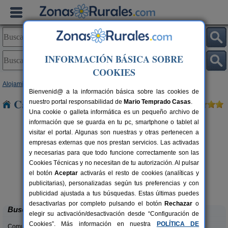
INFORMACIÓN BÁSICA SOBRE
COOKIES
Alojamientos
>
Castilla y León
>
León
> Villacedre
Bienvenid@ a la información básica sobre las cookies de
Casas Rurales cerca de Villacedre
nuestro portal responsabilidad de
Mario Temprado Casas
.
Una cookie o galleta informática es un pequeño archivo de
información que se guarda en tu pc, smartphone o tablet al
visitar el portal. Algunas son nuestras y otras pertenecen a
empresas externas que nos prestan servicios. Las activadas
y necesarias para que todo funcione correctamente son las
Cookies Técnicas y no necesitan de tu autorización. Al pulsar
el botón
Aceptar
activarás el resto de cookies (analíticas y
Complejo Rural Aguas Frías
rs.
8+1 pers.
publicitarias), personalizadas según tus preferencias y con
 €
27 €
La Omañuela (León)
desde
publicidad ajustada a tus búsquedas. Estas últimas puedes
desactivarlas por completo pulsando el botón
Rechazar
o
Buscar
elegir su activación/desactivación desde “Configuración de
Cookies”. Más información en nuestra
POLÍTICA DE
Comunidades: