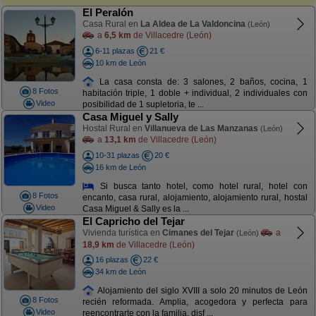
El Peralón
Casa Rural en
La Aldea de La Valdoncina
(León)
a
6,5 km
de Villacedre (León)
6-11 plazas
21 €
10 km de León
La casa consta de: 3 salones, 2 baños, cocina, 1
8 Fotos
habitación triple, 1 doble + individual, 2 individuales con
Video
posibilidad de 1 supletoria, te ...
Casa Miguel y Sally
Hostal Rural en
Villanueva de Las Manzanas
(León)
a
13,1 km
de Villacedre (León)
10-31 plazas
20 €
16 km de León
Si busca tanto hotel, como hotel rural, hotel con
8 Fotos
encanto, casa rural, alojamiento, alojamiento rural, hostal
Video
Casa Miguel & Sally es la ...
El Capricho del Tejar
Vivienda turística en
Cimanes del Tejar
a
(León)
18,9 km
de Villacedre (León)
16 plazas
22 €
34 km de León
Alojamiento del siglo XVIII a solo 20 minutos de León
8 Fotos
recién reformada. Amplia, acogedora y perfecta para
Video
reencontrarte con la familia, disf ...