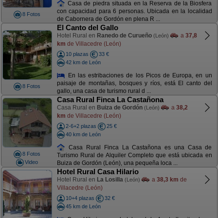
Casa de piedra situada en la Reserva de la Biosfera
con capacidad para 6 personas. Ubicada en la localidad
8 Fotos
de Cabornera de Gordón en plena R ...
El Canto del Gallo
Hotel Rural en
Ranedo de Curueño
a
37,8
(León)
km
de Villacedre (León)
10 plazas
33 €
42 km de León
En las estribaciones de los Picos de Europa, en un
paisaje de montañas, bosques y ríos, está El canto del
8 Fotos
gallo, una casa de turismo rural d ...
Casa Rural Finca La Castañona
Casa Rural en
Buiza de Gordón
a
38,2
(León)
km
de Villacedre (León)
2-6+2 plazas
25 €
40 km de León
Casa Rural Finca La Castañona es una Casa de
8 Fotos
Turismo Rural de Alquiler Completo que está ubicada en
Video
Buiza de Gordón (León), una pequeña loca ...
Hotel Rural Casa Hilario
Hotel Rural en
La Losilla
a
38,3 km
de
(León)
Villacedre (León)
10+4 plazas
32 €
45 km de León