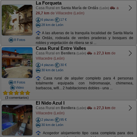
La Forqueta
Casa Rural en
Santa María de Ordás
a
(León)
26,7 km
de Villacedre (León)
6 plazas
17 €
28 km de León
A las afueras de la tranquila localidad de Santa María
de Ordás, rodeada de verdes praderas y bosques de
8 Fotos
robles y vegetación de ribera se si ...
Casa Rural Entre Valles
Casa Rural en
Benllera
a
27,3 km
de
(León)
Villacedre (León)
4 plazas
30 €
30 km de León
Casa rural de alquiler completo para 4 personas
8 Fotos
totalmente equipada con hidromasaje, chimenea,
Video
barbacoa, wifi... 2 habitaciones dobles - una ...
(3 comentarios)
El Nido Azul I
Casa Rural en
Benllera
a
27,3 km
de
(León)
Villacedre (León)
2 plazas
95 €
30 km de León
Acogedor alojamiento tipo casa completa para dos