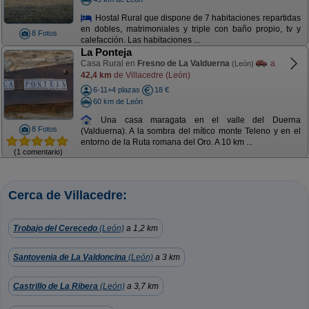
Hostal Rural que dispone de 7 habitaciones repartidas
en dobles, matrimoniales y triple con baño propio, tv y
8 Fotos
calefacción. Las habitaciones ...
La Ponteja
Casa Rural en
Fresno de La Valduerna
a
(León)
42,4 km
de Villacedre (León)
6-11+4 plazas
18 €
60 km de León
Una casa maragata en el valle del Duerna
8 Fotos
(Valduerna). A la sombra del mítico monte Teleno y en el
entorno de la Ruta romana del Oro. A 10 km ...
(1 comentario)
Cerca de Villacedre:
Trobajo del Cerecedo
(León)
a 1,2 km
Santovenia de La Valdoncina
(León)
a 3 km
Castrillo de La Ribera
(León)
a 3,7 km