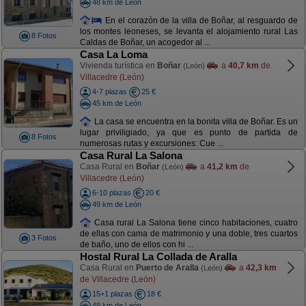
48 km de León
En el corazón de la villa de Boñar, al resguardo de
los montes leoneses, se levanta el alojamiento rural Las
8 Fotos
Caldas de Boñar, un acogedor al ...
Casa La Loma
Vivienda turística en
Boñar
a
40,7 km
de
(León)
Villacedre (León)
4-7 plazas
25 €
45 km de León
La casa se encuentra en la bonita villa de Boñar. Es un
lugar priviligiado, ya que es punto de partida de
8 Fotos
numerosas rutas y excursiones: Cue ...
Casa Rural La Salona
Casa Rural en
Boñar
a
41,2 km
de
(León)
Villacedre (León)
6-10 plazas
20 €
49 km de León
Casa rural La Salona tiene cinco habitaciones, cuatro
de ellas con cama de matrimonio y una doble, tres cuartos
3 Fotos
de baño, uno de ellos con hi ...
Hostal Rural La Collada de Aralla
Casa Rural en
Puerto de Aralla
a
42,3 km
(León)
de Villacedre (León)
15+1 plazas
18 €
49 km de León