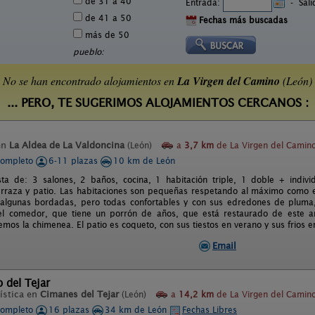
de 31 a 40
Entrada:
-
Sal
de 41 a 50
Fechas más buscadas
más de 50
pueblo:
No se han encontrado alojamientos en
La Virgen del Camino
(León)
... PERO, TE SUGERIMOS ALOJAMIENTOS CERCANOS :
en
La Aldea de La Valdoncina
(León)
a
3,7 km
de La Virgen del Camino
completo
6-11 plazas
10 km de León
ta de: 3 salones, 2 baños, cocina, 1 habitación triple, 1 doble + individ
terraza y patio. Las habitaciones son pequeñas respetando al máximo como 
algunas bordadas, pero todas confortables y con sus edredones de pluma, 
 el comedor, que tiene un porrón de años, que está restaurado de este a
os la chimenea. El patio es coqueto, con sus tiestos en verano y sus frios en
Email
o del Tejar
ística en
Cimanes del Tejar
(León)
a
14,2 km
de La Virgen del Camino
completo
16 plazas
34 km de León
Fechas Libres