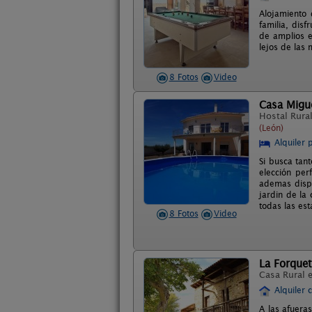
Alojamiento 
familia, dis
de amplios e
lejos de las 
8 Fotos
Video
Casa Migue
Hostal Rura
(León)
Alquiler 
Si busca tant
elección per
ademas dispo
jardin de la
todas las est
8 Fotos
Video
La Forque
Casa Rural 
Alquiler 
A las afuera