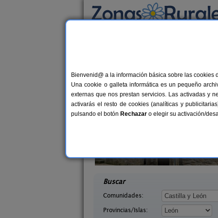
Busca por alojamiento
Alojamientos
>
Castilla y León
>
León
> La Vi
Casas Rurales cerca
Bienvenid@ a la información básica sobre las cookies 
Una cookie o galleta informática es un pequeño archiv
externas que nos prestan servicios. Las activadas y n
activarás el resto de cookies (analíticas y publicita
pulsando el botón
Rechazar
o elegir su activación/de
illasol
Complejo Rural Aguas Frías
2-6+1 pers.
8+
36 €
eón)
La Omañuela (León)
desde
desd
Buscar
Comunidades:
Provincias/Islas: