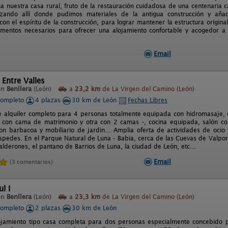
úa nuestra casa rural, fruto de la restauración cuidadosa de una centenaria 
lizando allí donde pudimos materiales de la antigua construcción y añ
on el espíritu de la construcción, para lograr mantener la estructura origin
ementos necesarios para ofrecer una alojamiento confortable y acogedor a
Email
 Entre Valles
en
Benllera
(León)
a
23,2 km
de La Virgen del Camino (León)
completo
4 plazas
30 km de León
Fechas Libres
e alquiler completo para 4 personas totalmente equipada con hidromasaje, c
 con cama de matrimonio y otra con 2 camas -, cocina equipada, salón co
on barbacoa y mobiliario de jardin... Amplia oferta de actividades de ocio 
spedes. En el Parque Natural de Luna - Babia, cerca de las Cuevas de Valpor
alderones, el pantano de Barrios de Luna, la ciudad de León, etc...
Email
(3 comentarios)
l I
en
Benllera
(León)
a
23,3 km
de La Virgen del Camino (León)
completo
2 plazas
30 km de León
jamiento tipo casa completa para dos personas especialmente concebido pa