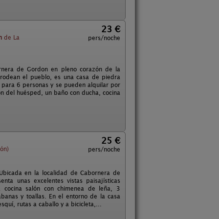
23 €
m
de La
pers/noche
ornera de Gordon en pleno corazón de la
e rodean el pueblo, es una casa de piedra
 para 6 personas y se pueden alquilar por
ión del huésped, un baño con ducha, cocina
25 €
ón)
pers/noche
Ubicada en la localidad de Cabornera de
ta unas excelentes vistas paisajísticas
na cocina salón con chimenea de leña, 3
banas y toallas. En el entorno de la casa
í, rutas a caballo y a bicicleta,...