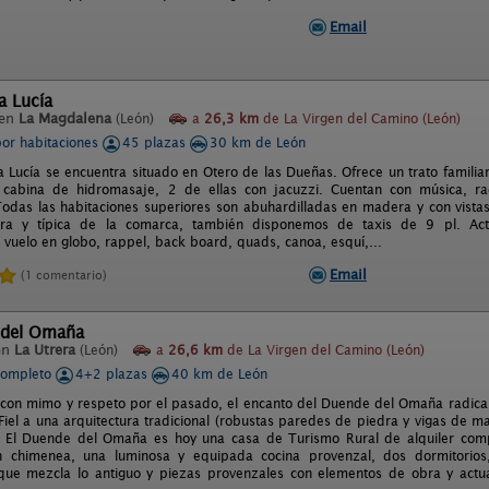
Email
a Lucía
 en
La Magdalena
(León)
a
26,3 km
de La Virgen del Camino (León)
por habitaciones
45 plazas
30 km de León
ta Lucía se encuentra situado en Otero de las Dueñas. Ofrece un trato famil
cabina de hidromasaje, 2 de ellas con jacuzzi. Cuentan con música, radi
. Todas las habitaciones superiores son abuhardilladas en madera y con vistas
ra y típica de la comarca, también disponemos de taxis de 9 pl. Acti
 vuelo en globo, rappel, back board, quads, canoa, esquí,...
Email
(1 comentario)
 del Omaña
en
La Utrera
(León)
a
26,6 km
de La Virgen del Camino (León)
completo
4+2 plazas
40 km de León
 con mimo y respeto por el pasado, el encanto del Duende del Omaña radica e
 Fiel a una arquitectura tradicional (robustas paredes de piedra y vigas de m
. El Duende del Omaña es hoy una casa de Turismo Rural de alquiler comp
 chimenea, una luminosa y equipada cocina provenzal, dos dormitorios
que mezcla lo antiguo y piezas provenzales con elementos de obra y actual