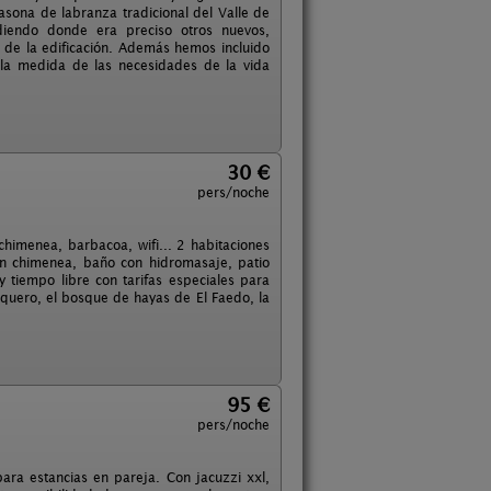
casona de labranza tradicional del Valle de
adiendo donde era preciso otros nuevos,
al de la edificación. Además hemos incluido
 la medida de las necesidades de la vida
30 €
pers/noche
himenea, barbacoa, wifi... 2 habitaciones
n chimenea, baño con hidromasaje, patio
y tiempo libre con tarifas especiales para
quero, el bosque de hayas de El Faedo, la
95 €
pers/noche
ra estancias en pareja. Con jacuzzi xxl,