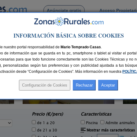
Anúnciate gratis
Acceso Propietar
Busca por pueblo
INFORMACIÓN BÁSICA SOBRE COOKIES
rgen del Camino
 de La Virgen del Camino
de nuestro portal responsabilidad de
Mario Temprado Casas
.
o de información que se guarda en tu pc, smartphone o tablet al visitar el port
ecesarias para que todo funcione correctamente son las Cookies Técnicas y no ne
rias), personalizadas según tus preferencias y con publicidad ajustada a tus búsq
sactivación desde “Configuración de Cookies”. Más información en nuestra
POLÍTI
Planetancares
1 pers.
4+10 pers.
27 €
15 €
Candín (León)
M
e
desde
Precio (€/pers)
Características
de 1 a 20
Piscina
Admite animales
de 21 a 30
Mostrar más características