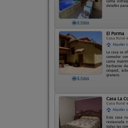
cama extragr
detalles par
8 Fotos
El Porma
Casa Rural 
Alquiler 
La casa se o
comedor con 
cama matrimo
barbacoa da 
césped, árb
granero.
8 Fotos
Casa La C
Casa Rural 
Alquiler 
Esta casa r
restaurada r
todas las co