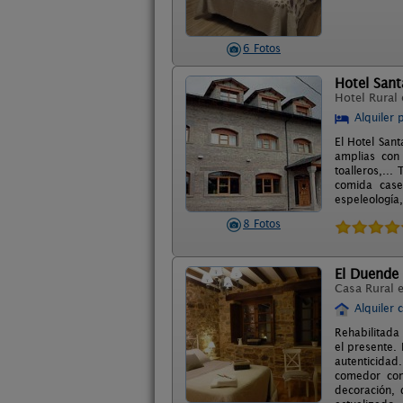
6 Fotos
Hotel Sant
Hotel Rural
Alquiler 
El Hotel San
amplias con 
toalleros,..
comida case
espeleología,
8 Fotos
El Duende
Casa Rural 
Alquiler 
Rehabilitada
el presente.
autenticidad
comedor con
decoración, 