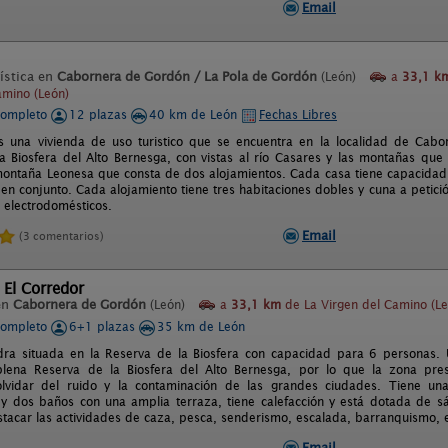
Email
ística en
Cabornera de Gordón / La Pola de Gordón
(León)
a
33,1 k
amino (León)
completo
12 plazas
40 km de León
Fechas Libres
s una vivienda de uso turistico que se encuentra en la localidad de Cab
a Biosfera del Alto Bernesga, con vistas al río Casares y las montañas qu
 montaña Leonesa que consta de dos alojamientos. Cada casa tiene capacidad
en conjunto. Cada alojamiento tiene tres habitaciones dobles y cuna a petic
s electrodomésticos.
Email
(3 comentarios)
 El Corredor
en
Cabornera de Gordón
(León)
a
33,1 km
de La Virgen del Camino (Le
completo
6+1 plazas
35 km de León
ra situada en la Reserva de la Biosfera con capacidad para 6 personas. 
ena Reserva de la Biosfera del Alto Bernesga, por lo que la zona presen
olvidar del ruido y la contaminación de las grandes ciudades. Tiene u
 y dos baños con una amplia terraza, tiene calefacción y está dotada de sá
acar las actividades de caza, pesca, senderismo, escalada, barranquismo, esqu
Email