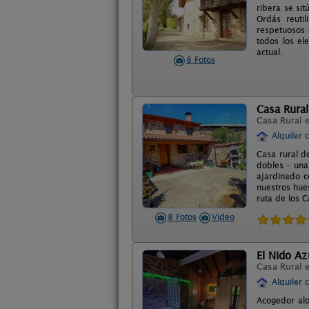
ribera se sit
Ordás reuti
respetuosos c
todos los el
actual.
8 Fotos
Casa Rural
Casa Rural 
Alquiler 
Casa rural d
dobles - una
ajardinado c
nuestros hue
ruta de los C
8 Fotos
Video
El Nido Azu
Casa Rural 
Alquiler 
Acogedor alo