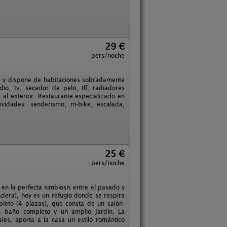
29 €
pers/noche
iar y dispone de habitaciones sobradamente
o, tv, secador de pelo, tlf, radiadores
 al exterior. Restaurante especializado en
vidades: senderismo, m-bike, escalada,
25 €
pers/noche
n la perfecta simbiosis entre el pasado y
adera), hoy es un refugio donde se respira
leto (4 plazas), que consta de un salón-
, baño completo y un amplio jardín. La
es, aporta a la casa un estilo romántico