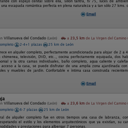
ande con espejo cenital sobre ella, sillón tantra, tv 75, luces de ambie
a una escapada romántica perfecta en plena naturaleza y a tan sólo 27 kms. 
Email
en
Villanueva del Condado
(León)
a
23,5 km
de La Virgen del Camino 
completo
2-4+1 plazas
25 km de León
frece en alquiler completo, perfectamente acondicionada para alojar de 2 a 4
chimenea, televisión, DVD, etc.., cocina perfectamente equipada, dos habi
nial y la otra camas individuales, baño completo, agua caliente y calefa
acceso a la casa, se puede disfrutar de una amplia zona ajardinada con 
oles y muebles de jardín. Confortable e íntima casa construida reciente
Email
oja
en
Villanueva del Condado
(León)
a
23,6 km
de La Virgen del Camino 
completo
6-7 plazas
25 km de León
ural de alquiler completo fue en otros tiempos una casa de labranza, c
espetando el estilo y los elementos arquitectónicos que ya existían, su c
modidades y prestaciones para albergar 7 personas.