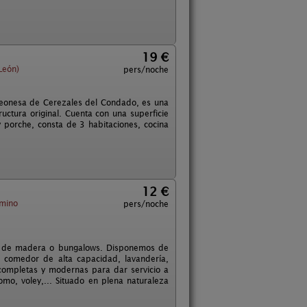
19 €
León)
pers/noche
 leonesa de Cerezales del Condado, es una
ctura original. Cuenta con una superficie
 porche, consta de 3 habitaciones, cocina
12 €
amino
pers/noche
as de madera o bungalows. Disponemos de
l, comedor de alta capacidad, lavandería,
s completas y modernas para dar servicio a
omo, voley,... Situado en plena naturaleza