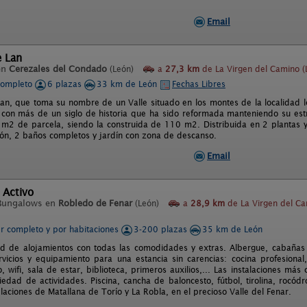
Email
e Lan
en
Cerezales del Condado
(León)
a
27,3 km
de La Virgen del Camino (
completo
6 plazas
33 km de León
Fechas Libres
 Lan, que toma su nombre de un Valle situado en los montes de la localidad
 con más de un siglo de historia que ha sido reformada manteniendo su estru
 m2 de parcela, siendo la construida de 110 m2. Distribuida en 2 plantas y
ón, 2 baños completos y jardín con zona de descanso.
Email
 Activo
Bungalows en
Robledo de Fenar
(León)
a
28,9 km
de La Virgen del C
er completo y por habitaciones
3-200 plazas
35 km de León
ad de alojamientos con todas las comodidades y extras. Albergue, cabañ
rvicios y equipamiento para una estancia sin carencias: cocina profesiona
, wifi, sala de estar, biblioteca, primeros auxilios,... Las instalaciones má
iedad de actividades. Piscina, cancha de baloncesto, fútbol, tirolina, rocódr
laciones de Matallana de Torío y La Robla, en el precioso Valle del Fenar.