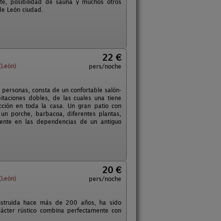
nte, posibilidad de sauna y muchos otros
de León ciudad.
22 €
(León)
pers/noche
 personas, consta de un confortable salón-
taciones dobles, de las cuales una tiene
cción en toda la casa. Un gran patio con
un porche, barbacoa, diferentes plantas,
mente en las dependencias de un antiguo
20 €
(León)
pers/noche
onstruida hace más de 200 años, ha sido
arácter rústico combina perfectamente con