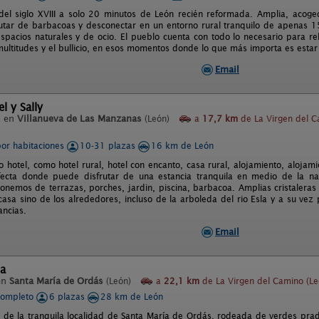
del siglo XVIII a solo 20 minutos de León recién reformada. Amplia, acoge
frutar de barbacoas y desconectar en un entorno rural tranquilo de apenas 
spacios naturales y de ocio. El pueblo cuenta con todo lo necesario para rela
multitudes y el bullicio, en esos momentos donde lo que más importa es estar 
Email
l y Sally
l en
Villanueva de Las Manzanas
(León)
a
17,7 km
de La Virgen del 
por habitaciones
10-31 plazas
16 km de León
o hotel, como hotel rural, hotel con encanto, casa rural, alojamiento, alojami
fecta donde puede disfrutar de una estancia tranquila en medio de la nat
nemos de terrazas, porches, jardin, piscina, barbacoa. Amplias cristaleras 
 casa sino de los alrededores, incluso de la arboleda del rio Esla y a su ve
ancias.
Email
ta
en
Santa María de Ordás
(León)
a
22,1 km
de La Virgen del Camino (Le
completo
6 plazas
28 km de León
s de la tranquila localidad de Santa María de Ordás, rodeada de verdes pra