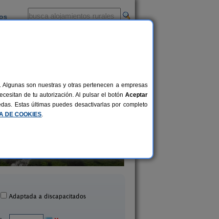
ios
-
al. Algunas son nuestras y otras pertenecen a empresas
cesitan de tu autorización. Al pulsar el botón
Aceptar
uedas. Estas últimas puedes desactivarlas por completo
CA DE COOKIES
.
Casa Rural Las Águedas
Edificio Corral Cas
10+2 pers.
25 €
urias de Rechivaldo (León)
Robledo de La Guzpeña
desde
Adaptada a discapacitados