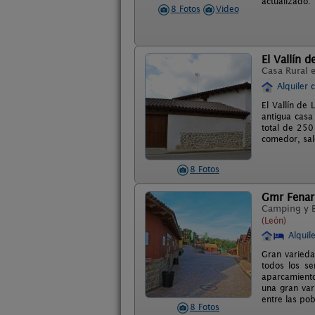
actualizado.
8 Fotos
Video
El Vallín d
Casa Rural 
Alquiler 
El Vallín de
antigua casa
total de 250
comedor, sal
8 Fotos
Gmr Fenar
Camping y 
(León)
Alquil
Gran varied
todos los se
aparcamiento
una gran var
entre las pob
8 Fotos