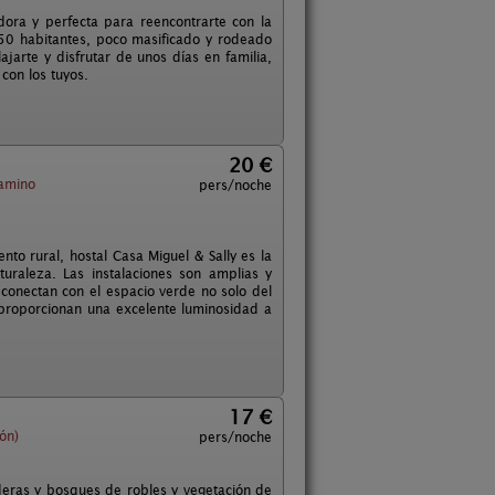
dora y perfecta para reencontrarte con la
150 habitantes, poco masificado y rodeado
jarte y disfrutar de unos días en familia,
con los tuyos.
20 €
Camino
pers/noche
ento rural, hostal Casa Miguel & Sally es la
uraleza. Las instalaciones son amplias y
conectan con el espacio verde no solo del
z proporcionan una excelente luminosidad a
17 €
ón)
pers/noche
deras y bosques de robles y vegetación de