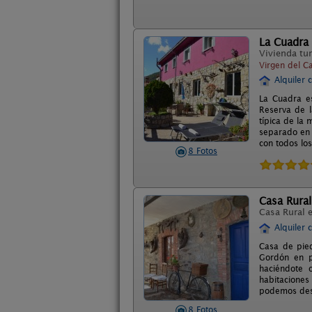
La Cuadra
Vivienda tur
Virgen del C
Alquiler 
La Cuadra e
Reserva de l
típica de la
separado en 
con todos lo
8 Fotos
Casa Rural
Casa Rural 
Alquiler 
Casa de pied
Gordón en pl
haciéndote 
habitaciones
podemos dest
8 Fotos