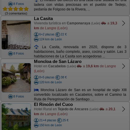
8 Fotos
ladera con vistas preciosas en el pueblo de Tedejo,
pedanía de Folgoso de la Rivera, ...
(3 comentarios)
La Casita
Vivienda turística en
Camponaraya
a
19,3
(León)
km
de Langre (León)
6+2 plazas
22 €
124 km de León
La Casita, renovada en 2020, dispone de 3
habitaciones, baño completo, aseo, cocina y salón. Las 3
8 Fotos
habitaciones de La Casita son acogedoras ...
Moncloa de San Lázaro
Hotel en
Cacabelos
a
19,6 km
de Langre
(León)
(León)
8+5 plazas
38 €
120 km de León
Moncloa Lázaro de San es un hospital de siglo XIII
convertido localizado en Cacabelos, sobre el Camino la
8 Fotos
Ruta de Peregrinación de Santiago. ...
El Rincón del Cuco
Hotel Rural en
Tejedo de Ancares
a
20,1
(León)
km
de Langre (León)
21+4 plazas
25 €
150 km de León