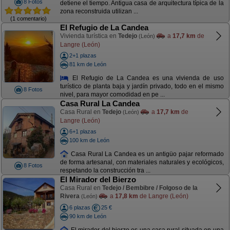
8 Fotos
detiene el tiempo. Antigua casa de arquitectura típica de la
zona reconstruida utilizan ...
(1 comentario)
El Refugio de La Candea
Vivienda turística en
Tedejo
a
17,7 km
de
(León)
Langre (León)
2+1 plazas
81 km de León
El Refugio de La Candea es una vivienda de uso
turístico de planta baja y jardín privado, todo en el mismo
8 Fotos
nivel, para mayor comodidad en pe ...
Casa Rural La Candea
Casa Rural en
Tedejo
a
17,7 km
de
(León)
Langre (León)
6+1 plazas
100 km de León
Casa Rural La Candea es un antigüo pajar reformado
de forma artesanal, con materiales naturales y ecológicos,
8 Fotos
respetando la construcción tra ...
El Mirador del Bierzo
Casa Rural en
Tedejo / Bembibre / Folgoso de la
Rivera
a
17,8 km
de Langre (León)
(León)
6 plazas
25 €
90 km de León
El mirador del bierzo es una casa rural situada en una