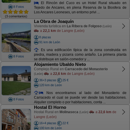
El Rincón del Cuco es un Hotel Rural situado en
8 Fotos
Tejedo de Ancares, en plena Reserva de la Biosfera de
Los Ancares Leoneses, un entorno privi ...
(3 comentarios)
La Obra de Joaquín
Vivienda turística en
La Ribera de Folgoso
(León)
a
22,1 km
de Langre (León)
8 plazas
91 km de León
Es una edificación típica de la zona construida en
piedra, madera y pizarra como antaño. La primera planta
8 Fotos
se distribuye en salón-comedor y ...
Alojamiento Ubaldo Nieto
Complejo Rural en
Carracedo del Monasterio
a
22,6 km
de Langre (León)
(León)
36+3 plazas
25 €
120 km de León
Nos encontramos al lado del Monasterio de
Carracedo el cual se puede ver desde las habitaciones.
8 Fotos
Alquiler completo o por habitaciones, conta ...
Hostal El Horno
Hostal Rural en
Molinaseca
a
22,6 km
de
(León)
Langre (León)
16+4 plazas
22 €
100 km de León