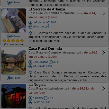
entorno y pensada para el disfrute de los visitantes.
8 Fotos
Perfecta para pasar unos felices dí ...
El Secreto de Arlanza
Casa Rural en
Arlanza / Bembibre
a
14,3
(León)
km
de Langre (León)
4+2 plazas
20 €
20 km de León
El Secreto de Arlanza nace de la idea de vincular la
8 Fotos
arquitectura tradicional rural y el confort del diseño actual.
De este modo, una vieja ...
(2 comentarios)
Casa Rural Dorinda
Casa Rural en
Campelo / Arganza
a
14,5
(León)
km
de Langre (León)
2-8+1 plazas
30 €
132 km de León
Casa Rural Dorinda se encuentra en Campelo, en
pleno corazón de El Bierzo. Conserva materiales
8 Fotos
originales como la piedra, la madera y el bar ...
La Nogala
Casa Rural en
Labaniego
a
14,9 km
de
(León)
Langre (León)
4 plazas
17 €
85 km de León
La Nogala es una casa rural de alquiler completo de 4