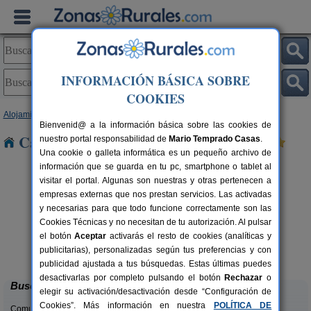
INFORMACIÓN BÁSICA SOBRE
COOKIES
Alojamientos
>
Castilla y León
>
León
> Langre
Bienvenid@ a la información básica sobre las cookies de
Casas Rurales cerca de Langre
nuestro portal responsabilidad de
Mario Temprado Casas
.
Una cookie o galleta informática es un pequeño archivo de
información que se guarda en tu pc, smartphone o tablet al
visitar el portal. Algunas son nuestras y otras pertenecen a
empresas externas que nos prestan servicios. Las activadas
y necesarias para que todo funcione correctamente son las
Cookies Técnicas y no necesitan de tu autorización. Al pulsar
el botón
Aceptar
activarás el resto de cookies (analíticas y
Complejo Rural Aguas Frías
rs.
8+1 pers.
publicitarias), personalizadas según tus preferencias y con
 €
27 €
La Omañuela (León)
desde
publicidad ajustada a tus búsquedas. Estas últimas puedes
desactivarlas por completo pulsando el botón
Rechazar
o
Buscar
elegir su activación/desactivación desde “Configuración de
Cookies”. Más información en nuestra
POLÍTICA DE
Comunidades: