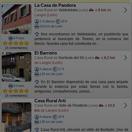
La Casa de Pandora
Casa Rural en
Valdelaloba
a
8 km
de
(León)
Langre (León)
2-5 plazas
18 €
110 km de León
Nos encontramos en Valdelaloba, un pueblecito que
8 Fotos
pertenece al municipio de Toreno, en la comarca del
Bierzo. Nuestra casa fué construida en ...
(3 comentarios)
El Barreiro
Casa Rural en
Sorbeda del Sil
a
8,3 km
(León)
de Langre (León)
6 plazas
17 €
125 km de León
En El Barreiro dispondrás de una casa para alojarte
8 Fotos
durante tu estancia por estas tierras con tu familia,
amigos/as, compañeros/as, pareja, ...
(3 comentarios)
Casa Rural Arti
Casa Rural en
Valle de Finolledo
a
10,5
(León)
km
de Langre (León)
8 plazas
18 €
135 km de León
Casa Rural Arti, ubicada en Valle de finolledo. Uno de