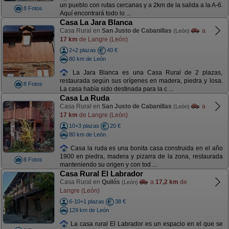
un pueblo con rutas cercanas y a 2km de la salida a la A-6.
8 Fotos
Aquí encontrará todo lo ...
Casa La Jara Blanca
Casa Rural en
San Justo de Cabanillas
a
(León)
17 km
de Langre (León)
2+2 plazas
40 €
80 km de León
La Jara Blanca es una Casa Rural de 2 plazas,
restaurada según sus orígenes en madera, piedra y losa.
8 Fotos
La casa había sido destinada para la c ...
Casa La Ruda
Casa Rural en
San Justo de Cabanillas
a
(León)
17 km
de Langre (León)
10+3 plazas
20 €
80 km de León
Casa la ruda es una bonita casa construida en el año
1900 en piedra, madera y pizarra de la zona, restaurada
8 Fotos
manteniendo su origen y con tod ...
Casa Rural El Labrador
Casa Rural en
Quilós
a
17,2 km
de
(León)
Langre (León)
6-10+1 plazas
38 €
129 km de León
La casa rural El Labrador es un espacio en el que se