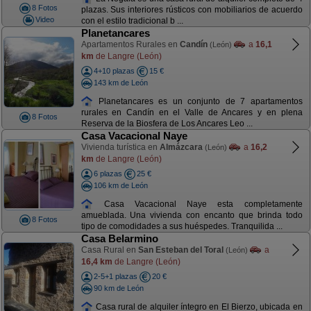
8 Fotos
plazas. Sus interiores rústicos con mobiliarios de acuerdo
Video
con el estilo tradicional b ...
Planetancares
Apartamentos Rurales en
Candín
a
16,1
(León)
km
de Langre (León)
4+10 plazas
15 €
143 km de León
Planetancares es un conjunto de 7 apartamentos
rurales en Candín en el Valle de Ancares y en plena
8 Fotos
Reserva de la Biosfera de Los Ancares Leo ...
Casa Vacacional Naye
Vivienda turística en
Almázcara
a
16,2
(León)
km
de Langre (León)
6 plazas
25 €
106 km de León
Casa Vacacional Naye esta completamente
amueblada. Una vivienda con encanto que brinda todo
8 Fotos
tipo de comodidades a sus huéspedes. Tranquilida ...
Casa Belarmino
Casa Rural en
San Esteban del Toral
a
(León)
16,4 km
de Langre (León)
2-5+1 plazas
20 €
90 km de León
Casa rural de alquiler íntegro en El Bierzo, ubicada en