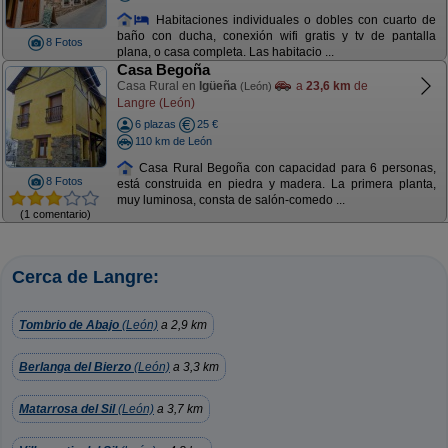
Habitaciones individuales o dobles con cuarto de
baño con ducha, conexión wifi gratis y tv de pantalla
8 Fotos
plana, o casa completa. Las habitacio ...
Casa Begoña
Casa Rural en
Igüeña
a
23,6 km
de
(León)
Langre (León)
6 plazas
25 €
110 km de León
Casa Rural Begoña con capacidad para 6 personas,
8 Fotos
está construida en piedra y madera. La primera planta,
muy luminosa, consta de salón-comedo ...
(1 comentario)
Cerca de Langre:
Tombrio de Abajo
(León)
a 2,9 km
Berlanga del Bierzo
(León)
a 3,3 km
Matarrosa del Sil
(León)
a 3,7 km