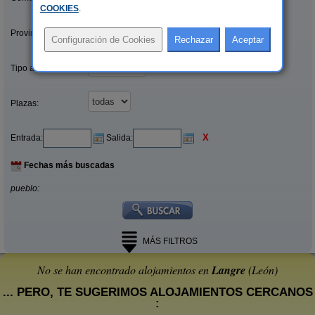
COOKIES
.
Provincias/Islas:
Tipo alquiler:
Plazas:
X
Entrada:
Salida:
Fechas más buscadas
pueblo:
MÁS FILTROS
No se han encontrado alojamientos en
Langre
(León)
... PERO, TE SUGERIMOS ALOJAMIENTOS CERCANOS
: