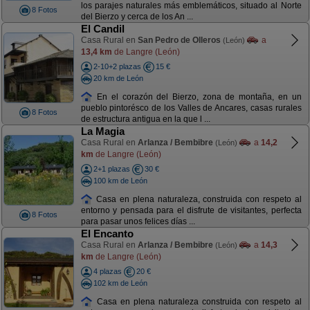
los parajes naturales más emblemáticos, situado al Norte
8 Fotos
del Bierzo y cerca de los An ...
El Candil
Casa Rural en
San Pedro de Olleros
a
(León)
13,4 km
de Langre (León)
2-10+2 plazas
15 €
20 km de León
En el corazón del Bierzo, zona de montaña, en un
pueblo pintorésco de los Valles de Ancares, casas rurales
8 Fotos
de estructura antigua en la que l ...
La Magia
Casa Rural en
Arlanza / Bembibre
a
14,2
(León)
km
de Langre (León)
2+1 plazas
30 €
100 km de León
Casa en plena naturaleza, construida con respeto al
entorno y pensada para el disfrute de visitantes, perfecta
8 Fotos
para pasar unos felices días ...
El Encanto
Casa Rural en
Arlanza / Bembibre
a
14,3
(León)
km
de Langre (León)
4 plazas
20 €
102 km de León
Casa en plena naturaleza construida con respeto al