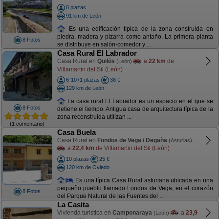
8 plazas
91 km de León
Es una edificación típica de la zona construida en
piedra, madera y pizarra como antaño. La primera planta
8 Fotos
se distribuye en salón-comedor y ...
Casa Rural El Labrador
Casa Rural en
Quilós
a
22 km
de
(León)
Villamartin del Sil (León)
6-10+1 plazas
38 €
129 km de León
La casa rural El Labrador es un espacio en el que se
8 Fotos
detiene el tiempo. Antigua casa de arquitectura típica de la
zona reconstruida utilizan ...
(1 comentario)
Casa Buela
Casa Rural en
Fondos de Vega / Degaña
(Asturias)
a
22,4 km
de Villamartin del Sil (León)
10 plazas
25 €
120 km de Oviedo
Es una típica Casa Rural asturiana ubicada en una
pequeño pueblo llamado Fondos de Vega, en el corazón
8 Fotos
del Parque Natural de las Fuentes del ...
La Casita
Vivienda turística en
Camponaraya
a
23,9
(León)