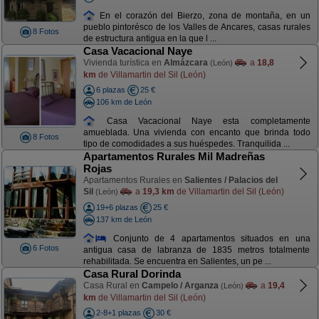
En el corazón del Bierzo, zona de montaña, en un
pueblo pintorésco de los Valles de Ancares, casas rurales
8 Fotos
de estructura antigua en la que l ...
Casa Vacacional Naye
Vivienda turística en
Almázcara
a
18,8
(León)
km
de Villamartin del Sil (León)
6 plazas
25 €
106 km de León
Casa Vacacional Naye esta completamente
amueblada. Una vivienda con encanto que brinda todo
8 Fotos
tipo de comodidades a sus huéspedes. Tranquilida ...
Apartamentos Rurales Mil Madreñas
Rojas
Apartamentos Rurales en
Salientes / Palacios del
Sil
a
19,3 km
de Villamartin del Sil (León)
(León)
19+6 plazas
25 €
137 km de León
Conjunto de 4 apartamentos situados en una
6 Fotos
antigua casa de labranza de 1835 metros totalmente
rehabilitada. Se encuentra en Salientes, un pe ...
Casa Rural Dorinda
Casa Rural en
Campelo / Arganza
a
19,4
(León)
km
de Villamartin del Sil (León)
2-8+1 plazas
30 €