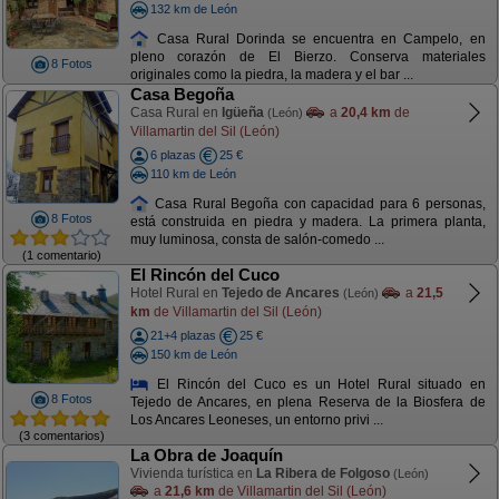
132 km de León
Casa Rural Dorinda se encuentra en Campelo, en
pleno corazón de El Bierzo. Conserva materiales
8 Fotos
originales como la piedra, la madera y el bar ...
Casa Begoña
Casa Rural en
Igüeña
a
20,4 km
de
(León)
Villamartin del Sil (León)
6 plazas
25 €
110 km de León
Casa Rural Begoña con capacidad para 6 personas,
8 Fotos
está construida en piedra y madera. La primera planta,
muy luminosa, consta de salón-comedo ...
(1 comentario)
El Rincón del Cuco
Hotel Rural en
Tejedo de Ancares
a
21,5
(León)
km
de Villamartin del Sil (León)
21+4 plazas
25 €
150 km de León
El Rincón del Cuco es un Hotel Rural situado en
8 Fotos
Tejedo de Ancares, en plena Reserva de la Biosfera de
Los Ancares Leoneses, un entorno privi ...
(3 comentarios)
La Obra de Joaquín
Vivienda turística en
La Ribera de Folgoso
(León)
a
21,6 km
de Villamartin del Sil (León)