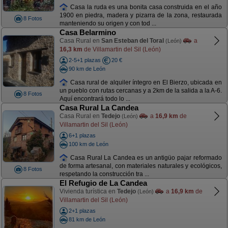
Casa la ruda es una bonita casa construida en el año
1900 en piedra, madera y pizarra de la zona, restaurada
8 Fotos
manteniendo su origen y con tod ...
Casa Belarmino
Casa Rural en
San Esteban del Toral
a
(León)
16,3 km
de Villamartin del Sil (León)
2-5+1 plazas
20 €
90 km de León
Casa rural de alquiler íntegro en El Bierzo, ubicada en
un pueblo con rutas cercanas y a 2km de la salida a la A-6.
8 Fotos
Aquí encontrará todo lo ...
Casa Rural La Candea
Casa Rural en
Tedejo
a
16,9 km
de
(León)
Villamartin del Sil (León)
6+1 plazas
100 km de León
Casa Rural La Candea es un antigüo pajar reformado
de forma artesanal, con materiales naturales y ecológicos,
8 Fotos
respetando la construcción tra ...
El Refugio de La Candea
Vivienda turística en
Tedejo
a
16,9 km
de
(León)
Villamartin del Sil (León)
2+1 plazas
81 km de León