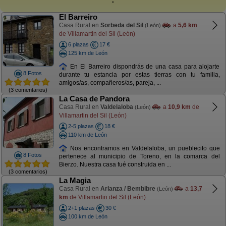
El Barreiro
Casa Rural en
Sorbeda del Sil
a
5,6 km
(León)
de Villamartin del Sil (León)
6 plazas
17 €
125 km de León
En El Barreiro dispondrás de una casa para alojarte
8 Fotos
durante tu estancia por estas tierras con tu familia,
amigos/as, compañeros/as, pareja, ...
(3 comentarios)
La Casa de Pandora
Casa Rural en
Valdelaloba
a
10,9 km
de
(León)
Villamartin del Sil (León)
2-5 plazas
18 €
110 km de León
Nos encontramos en Valdelaloba, un pueblecito que
8 Fotos
pertenece al municipio de Toreno, en la comarca del
Bierzo. Nuestra casa fué construida en ...
(3 comentarios)
La Magia
Casa Rural en
Arlanza / Bembibre
a
13,7
(León)
km
de Villamartin del Sil (León)
2+1 plazas
30 €
100 km de León