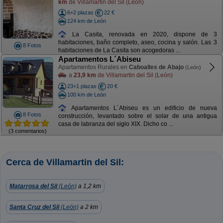
km
de Villamartin del Sil (León)
6+2 plazas
22 €
124 km de León
La Casita, renovada en 2020, dispone de 3
habitaciones, baño completo, aseo, cocina y salón. Las 3
8 Fotos
habitaciones de La Casita son acogedoras ...
Apartamentos L´Abiseu
Apartamentos Rurales en
Caboalles de Abajo
(León)
a
23,9 km
de Villamartin del Sil (León)
23+1 plazas
20 €
100 km de León
Apartamentos L´Abiseu es un edificio de nueva
8 Fotos
construcción, levantado sobre el solar de una antigua
casa de labranza del siglo XIX. Dicho co ...
(3 comentarios)
Cerca de Villamartin del Sil:
Matarrosa del Sil
(León)
a 1,2 km
Santa Cruz del Sil
(León)
a 2 km