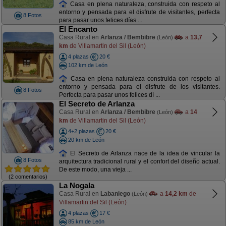
Casa en plena naturaleza, construida con respeto al
entorno y pensada para el disfrute de visitantes, perfecta
8 Fotos
para pasar unos felices días ...
El Encanto
Casa Rural en
Arlanza / Bembibre
a
13,7
(León)
km
de Villamartin del Sil (León)
4 plazas
20 €
102 km de León
Casa en plena naturaleza construida con respeto al
entorno y pensada para el disfrute de los visitantes.
8 Fotos
Perfecta para pasar unos felices dí ...
El Secreto de Arlanza
Casa Rural en
Arlanza / Bembibre
a
14
(León)
km
de Villamartin del Sil (León)
4+2 plazas
20 €
20 km de León
El Secreto de Arlanza nace de la idea de vincular la
8 Fotos
arquitectura tradicional rural y el confort del diseño actual.
De este modo, una vieja ...
(2 comentarios)
La Nogala
Casa Rural en
Labaniego
a
14,2 km
de
(León)
Villamartin del Sil (León)
4 plazas
17 €
85 km de León