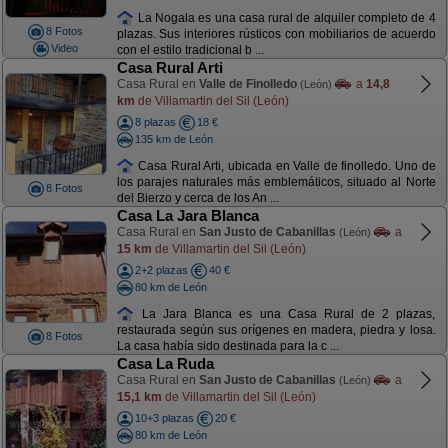
La Nogala es una casa rural de alquiler completo de 4
8 Fotos
plazas. Sus interiores rústicos con mobiliarios de acuerdo
Video
con el estilo tradicional b ...
Casa Rural Arti
Casa Rural en
Valle de Finolledo
a
14,8
(León)
km
de Villamartin del Sil (León)
8 plazas
18 €
135 km de León
Casa Rural Arti, ubicada en Valle de finolledo. Uno de
los parajes naturales más emblemáticos, situado al Norte
8 Fotos
del Bierzo y cerca de los An ...
Casa La Jara Blanca
Casa Rural en
San Justo de Cabanillas
a
(León)
15 km
de Villamartin del Sil (León)
2+2 plazas
40 €
80 km de León
La Jara Blanca es una Casa Rural de 2 plazas,
restaurada según sus orígenes en madera, piedra y losa.
8 Fotos
La casa había sido destinada para la c ...
Casa La Ruda
Casa Rural en
San Justo de Cabanillas
a
(León)
15,1 km
de Villamartin del Sil (León)
10+3 plazas
20 €
80 km de León