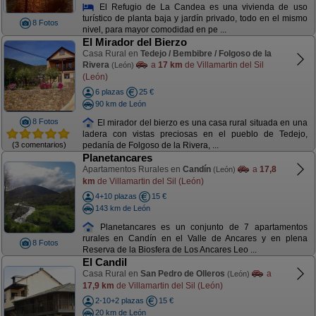
El Refugio de La Candea es una vivienda de uso
turístico de planta baja y jardín privado, todo en el mismo
8 Fotos
nivel, para mayor comodidad en pe ...
El Mirador del Bierzo
Casa Rural en
Tedejo / Bembibre / Folgoso de la
Rivera
a
17 km
de Villamartin del Sil
(León)
(León)
6 plazas
25 €
90 km de León
8 Fotos
El mirador del bierzo es una casa rural situada en una
ladera con vistas preciosas en el pueblo de Tedejo,
(3 comentarios)
pedanía de Folgoso de la Rivera, ...
Planetancares
Apartamentos Rurales en
Candín
a
17,8
(León)
km
de Villamartin del Sil (León)
4+10 plazas
15 €
143 km de León
Planetancares es un conjunto de 7 apartamentos
rurales en Candín en el Valle de Ancares y en plena
8 Fotos
Reserva de la Biosfera de Los Ancares Leo ...
El Candil
Casa Rural en
San Pedro de Olleros
a
(León)
17,9 km
de Villamartin del Sil (León)
2-10+2 plazas
15 €
20 km de León