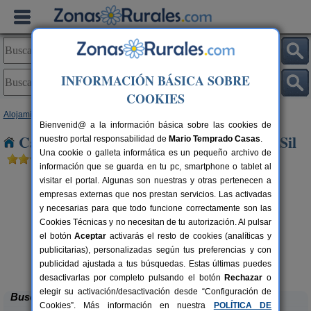
INFORMACIÓN BÁSICA SOBRE
COOKIES
Alojamientos
>
Castilla y León
>
León
> Villamartin del Sil
Bienvenid@ a la información básica sobre las cookies de
Casas Rurales cerca de Villamartin del Sil
nuestro portal responsabilidad de
Mario Temprado Casas
.
Una cookie o galleta informática es un pequeño archivo de
información que se guarda en tu pc, smartphone o tablet al
visitar el portal. Algunas son nuestras y otras pertenecen a
empresas externas que nos prestan servicios. Las activadas
y necesarias para que todo funcione correctamente son las
Cookies Técnicas y no necesitan de tu autorización. Al pulsar
el botón
Aceptar
activarás el resto de cookies (analíticas y
publicitarias), personalizadas según tus preferencias y con
Complejo Rural Aguas Frías
H
rs.
8+1 pers.
 €
27 €
publicidad ajustada a tus búsquedas. Estas últimas puedes
La Omañuela (León)
desde
desactivarlas por completo pulsando el botón
Rechazar
o
elegir su activación/desactivación desde “Configuración de
Buscar
Cookies”. Más información en nuestra
POLÍTICA DE