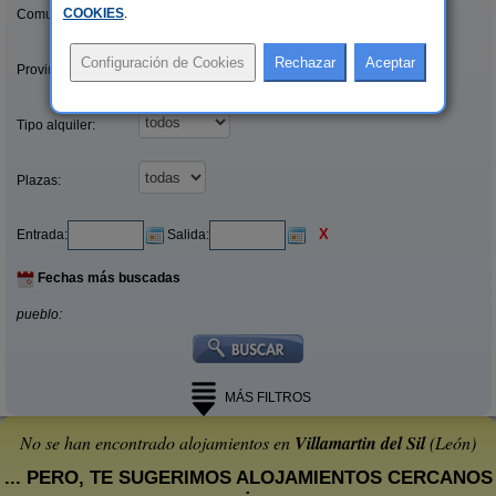
COOKIES
.
Comunidades:
Provincias/Islas:
Tipo alquiler:
Plazas:
X
Entrada:
Salida:
Fechas más buscadas
pueblo:
MÁS FILTROS
No se han encontrado alojamientos en
Villamartin del Sil
(León)
... PERO, TE SUGERIMOS ALOJAMIENTOS CERCANOS
: