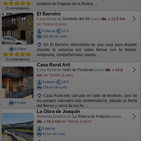
pedanía de Folgoso de la Rivera, ...
(3 comentarios)
El Barreiro
Casa Rural en
Sorbeda del Sil
a
12,5 km
(León)
de Toreno (León)
6 plazas
17 €
125 km de León
En El Barreiro dispondrás de una casa para alojarte
8 Fotos
durante tu estancia por estas tierras con tu familia,
amigos/as, compañeros/as, pareja, ...
(3 comentarios)
Casa Rural Arti
Casa Rural en
Valle de Finolledo
a
14,9
(León)
km
de Toreno (León)
8 plazas
18 €
135 km de León
Casa Rural Arti, ubicada en Valle de finolledo. Uno de
los parajes naturales más emblemáticos, situado al Norte
8 Fotos
del Bierzo y cerca de los An ...
La Obra de Joaquín
Vivienda turística en
La Ribera de Folgoso
(León)
a
16,3 km
de Toreno (León)
8 plazas
91 km de León