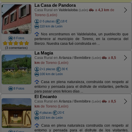
La Casa de Pandora
Casa Rural en
Valdelaloba
a
4,3 km
de
(León)
Toreno (León)
2-5 plazas
18 €
110 km de León
Nos encontramos en Valdelaloba, un pueblecito que
8 Fotos
pertenece al municipio de Toreno, en la comarca del
Bierzo. Nuestra casa fué construida en ...
(3 comentarios)
La Magia
Casa Rural en
Arlanza / Bembibre
a
8,5
(León)
km
de Toreno (León)
2+1 plazas
30 €
100 km de León
Casa en plena naturaleza, construida con respeto al
entorno y pensada para el disfrute de visitantes, perfecta
8 Fotos
para pasar unos felices días ...
El Encanto
Casa Rural en
Arlanza / Bembibre
a
8,5
(León)
km
de Toreno (León)
4 plazas
20 €
102 km de León
Casa en plena naturaleza construida con respeto al
entorno y pensada para el disfrute de los visitantes.