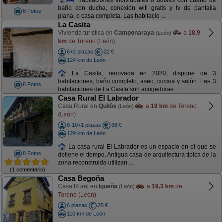
baño con ducha, conexión wifi gratis y tv de pantalla
8 Fotos
plana, o casa completa. Las habitacio ...
La Casita
Vivienda turística en
Camponaraya
a
18,9
(León)
km
de Toreno (León)
6+2 plazas
22 €
124 km de León
La Casita, renovada en 2020, dispone de 3
habitaciones, baño completo, aseo, cocina y salón. Las 3
8 Fotos
habitaciones de La Casita son acogedoras ...
Casa Rural El Labrador
Casa Rural en
Quilós
a
19 km
de Toreno
(León)
(León)
6-10+1 plazas
38 €
129 km de León
La casa rural El Labrador es un espacio en el que se
8 Fotos
detiene el tiempo. Antigua casa de arquitectura típica de la
zona reconstruida utilizan ...
(1 comentario)
Casa Begoña
Casa Rural en
Igüeña
a
19,3 km
de
(León)
Toreno (León)
6 plazas
25 €
110 km de León