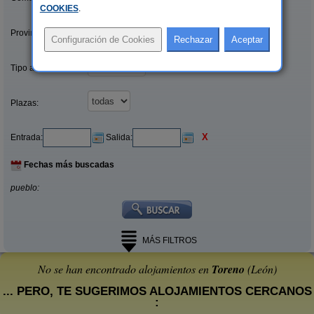
COOKIES
.
Provincias/Islas:
Tipo alquiler:
Plazas:
X
Entrada:
Salida:
Fechas más buscadas
pueblo:
MÁS FILTROS
No se han encontrado alojamientos en
Toreno
(León)
... PERO, TE SUGERIMOS ALOJAMIENTOS CERCANOS
: