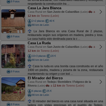
de forma artesanal, con materiales naturales y ecológicos,
8 Fotos
respetando la construcción tra ...
Casa La Jara Blanca
Casa Rural en
San Justo de Cabanillas
a
(León)
12 km
de Toreno (León)
2+2 plazas
40 €
80 km de León
La Jara Blanca es una Casa Rural de 2 plazas,
restaurada según sus orígenes en madera, piedra y losa.
8 Fotos
La casa había sido destinada para la c ...
Casa La Ruda
Casa Rural en
San Justo de Cabanillas
a
(León)
12 km
de Toreno (León)
10+3 plazas
20 €
80 km de León
Casa la ruda es una bonita casa construida en el año
1900 en piedra, madera y pizarra de la zona, restaurada
8 Fotos
manteniendo su origen y con tod ...
El Mirador del Bierzo
Casa Rural en
Tedejo / Bembibre / Folgoso de la
Rivera
a
12 km
de Toreno (León)
(León)
6 plazas
25 €
90 km de León
El mirador del bierzo es una casa rural situada en una
8 Fotos
ladera con vistas preciosas en el pueblo de Tedejo,