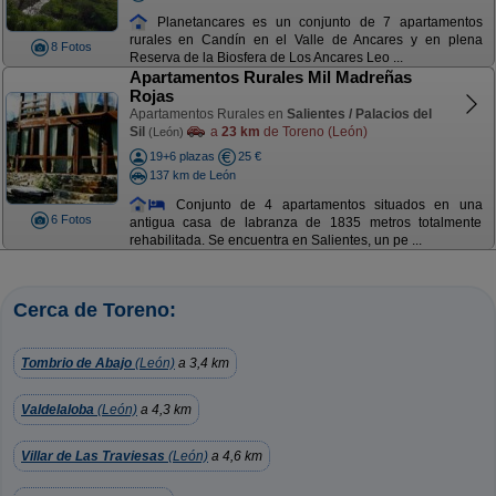
Planetancares es un conjunto de 7 apartamentos
rurales en Candín en el Valle de Ancares y en plena
8 Fotos
Reserva de la Biosfera de Los Ancares Leo ...
Apartamentos Rurales Mil Madreñas
Rojas
Apartamentos Rurales en
Salientes / Palacios del
Sil
a
23 km
de Toreno (León)
(León)
19+6 plazas
25 €
137 km de León
Conjunto de 4 apartamentos situados en una
6 Fotos
antigua casa de labranza de 1835 metros totalmente
rehabilitada. Se encuentra en Salientes, un pe ...
Cerca de Toreno:
Tombrio de Abajo
(León)
a 3,4 km
Valdelaloba
(León)
a 4,3 km
Villar de Las Traviesas
(León)
a 4,6 km