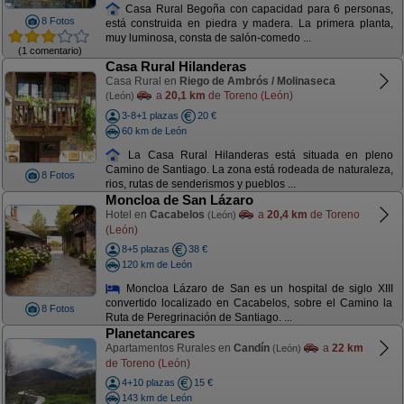
Casa Rural Begoña con capacidad para 6 personas,
8 Fotos
está construida en piedra y madera. La primera planta,
muy luminosa, consta de salón-comedo ...
(1 comentario)
Casa Rural Hilanderas
Casa Rural en
Riego de Ambrós / Molinaseca
a
20,1 km
de Toreno (León)
(León)
3-8+1 plazas
20 €
60 km de León
La Casa Rural Hilanderas está situada en pleno
Camino de Santiago. La zona está rodeada de naturaleza,
8 Fotos
rios, rutas de senderismos y pueblos ...
Moncloa de San Lázaro
Hotel en
Cacabelos
a
20,4 km
de Toreno
(León)
(León)
8+5 plazas
38 €
120 km de León
Moncloa Lázaro de San es un hospital de siglo XIII
convertido localizado en Cacabelos, sobre el Camino la
8 Fotos
Ruta de Peregrinación de Santiago. ...
Planetancares
Apartamentos Rurales en
Candín
a
22 km
(León)
de Toreno (León)
4+10 plazas
15 €
143 km de León