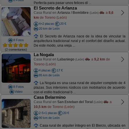
8 Fotos
Perfecta para pasar unos felices dí ...
El Secreto de Arlanza
Casa Rural en
Arlanza / Bembibre
a
8,6
(León)
km
de Toreno (León)
4+2 plazas
20 €
20 km de León
El Secreto de Arlanza nace de la idea de vincular la
8 Fotos
arquitectura tradicional rural y el confort del diseño actual.
De este modo, una vieja ...
(2 comentarios)
La Nogala
Casa Rural en
Labaniego
a
9,2 km
de
(León)
Toreno (León)
4 plazas
17 €
85 km de León
La Nogala es una casa rural de alquiler completo de 4
8 Fotos
plazas. Sus interiores rústicos con mobiliarios de acuerdo
Video
con el estilo tradicional b ...
Casa Belarmino
Casa Rural en
San Esteban del Toral
a
(León)
10,5 km
de Toreno (León)
2-5+1 plazas
20 €
90 km de León
Casa rural de alquiler íntegro en El Bierzo, ubicada en