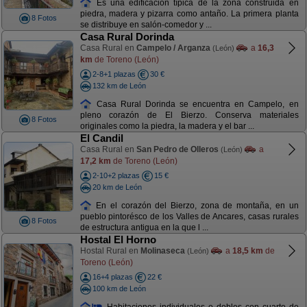
Es una edificación típica de la zona construida en
piedra, madera y pizarra como antaño. La primera planta
8 Fotos
se distribuye en salón-comedor y ...
Casa Rural Dorinda
Casa Rural en
Campelo / Arganza
a
16,3
(León)
km
de Toreno (León)
2-8+1 plazas
30 €
132 km de León
Casa Rural Dorinda se encuentra en Campelo, en
pleno corazón de El Bierzo. Conserva materiales
8 Fotos
originales como la piedra, la madera y el bar ...
El Candil
Casa Rural en
San Pedro de Olleros
a
(León)
17,2 km
de Toreno (León)
2-10+2 plazas
15 €
20 km de León
En el corazón del Bierzo, zona de montaña, en un
pueblo pintorésco de los Valles de Ancares, casas rurales
8 Fotos
de estructura antigua en la que l ...
Hostal El Horno
Hostal Rural en
Molinaseca
a
18,5 km
de
(León)
Toreno (León)
16+4 plazas
22 €
100 km de León
Habitaciones individuales o dobles con cuarto de