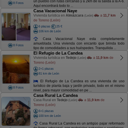
un pueblo con rutas cercanas y a 2km de la salida a la A-6.
8 Fotos
Aquí encontrará todo lo ...
Casa Vacacional Naye
Vivienda turística en
Almázcara
a
11,7 km
(León)
de Toreno (León)
6 plazas
25 €
106 km de León
Casa Vacacional Naye esta completamente
amueblada. Una vivienda con encanto que brinda todo
8 Fotos
tipo de comodidades a sus huéspedes. Tranquilida ...
El Refugio de La Candea
Vivienda turística en
Tedejo
a
11,9 km
de
(León)
Toreno (León)
2+1 plazas
81 km de León
El Refugio de La Candea es una vivienda de uso
turístico de planta baja y jardín privado, todo en el mismo
8 Fotos
nivel, para mayor comodidad en pe ...
Casa Rural La Candea
Casa Rural en
Tedejo
a
11,9 km
de
(León)
Toreno (León)
6+1 plazas
100 km de León
Casa Rural La Candea es un antigüo pajar reformado