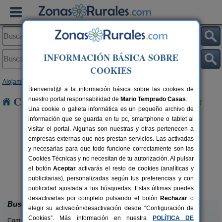
INFORMACIÓN BÁSICA SOBRE
COOKIES
Alojamientos
>
Castilla y León
>
León
> Toreno
Bienvenid@ a la información básica sobre las cookies de
Casas Rurales cerca de Toreno
nuestro portal responsabilidad de
Mario Temprado Casas
.
Una cookie o galleta informática es un pequeño archivo de
información que se guarda en tu pc, smartphone o tablet al
visitar el portal. Algunas son nuestras y otras pertenecen a
empresas externas que nos prestan servicios. Las activadas
y necesarias para que todo funcione correctamente son las
Cookies Técnicas y no necesitan de tu autorización. Al pulsar
el botón
Aceptar
activarás el resto de cookies (analíticas y
Complejo Rural Aguas Frías
rs.
8+1 pers.
publicitarias), personalizadas según tus preferencias y con
 €
27 €
La Omañuela (León)
desde
publicidad ajustada a tus búsquedas. Estas últimas puedes
desactivarlas por completo pulsando el botón
Rechazar
o
Buscar
elegir su activación/desactivación desde “Configuración de
Cookies”. Más información en nuestra
POLÍTICA DE
Comunidades: