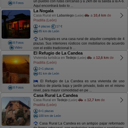
un pueblo con rutas cercanas y a 2km de la salida a la A-6.
8 Fotos
Aquí encontrará todo lo ...
La Nogala
Casa Rural en
Labaniego
a
10,4 km
de
(León)
Pradilla (León)
4 plazas
17 €
85 km de León
La Nogala es una casa rural de alquiler completo de 4
8 Fotos
plazas. Sus interiores rústicos con mobiliarios de acuerdo
Video
con el estilo tradicional b ...
El Refugio de La Candea
Vivienda turística en
Tedejo
a
12,6 km
de
(León)
Pradilla (León)
2+1 plazas
81 km de León
El Refugio de La Candea es una vivienda de uso
turístico de planta baja y jardín privado, todo en el mismo
8 Fotos
nivel, para mayor comodidad en pe ...
Casa Rural La Candea
Casa Rural en
Tedejo
a
12,7 km
de
(León)
Pradilla (León)
6+1 plazas
100 km de León
Casa Rural La Candea es un antigüo pajar reformado