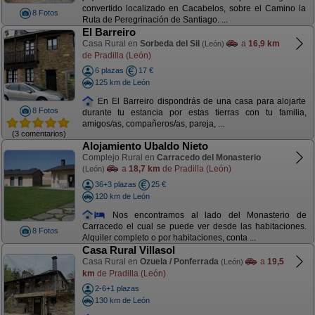
convertido localizado en Cacabelos, sobre el Camino la
8 Fotos
Ruta de Peregrinación de Santiago. ...
El Barreiro
Casa Rural en
Sorbeda del Sil
a
16,9 km
(León)
de Pradilla (León)
6 plazas
17 €
125 km de León
En El Barreiro dispondrás de una casa para alojarte
8 Fotos
durante tu estancia por estas tierras con tu familia,
amigos/as, compañeros/as, pareja, ...
(3 comentarios)
Alojamiento Ubaldo Nieto
Complejo Rural en
Carracedo del Monasterio
a
18,7 km
de Pradilla (León)
(León)
36+3 plazas
25 €
120 km de León
Nos encontramos al lado del Monasterio de
Carracedo el cual se puede ver desde las habitaciones.
8 Fotos
Alquiler completo o por habitaciones, conta ...
Casa Rural Villasol
Casa Rural en
Ozuela / Ponferrada
a
19,5
(León)
km
de Pradilla (León)
2-6+1 plazas
130 km de León