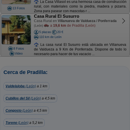
La Casa Villasol es una hermosa casa de construcción
rural, con materiales como la piedra, madera y pizarra.
13 Fotos
Zona para pasear con mascotas r ...
Casa Rural El Susurro
Casa Rural en
Villanueva de Valdueza / Ponferrada
a
19,6 km
de Pradilla (León)
(León)
5 plazas
20 €
110 km de León
La casa rural El Susurro está ubicada en Villanueva
8 Fotos
de Valdueza a 9 Km de Ponferrada. Dispone de todo lo
Video
necesario para hacer de tus vacacio ...
Cerca de Pradilla:
Valdelaloba
(León)
a 1 km
Cubillos del Sil
(León)
a 4,5 km
Congosto
(León)
a 4,5 km
Toreno
(León)
a 5,2 km