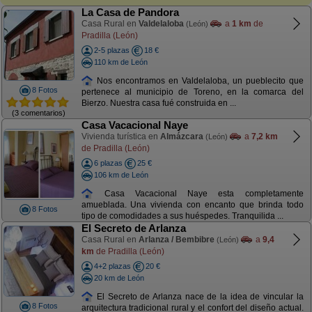
La Casa de Pandora
Casa Rural en
Valdelaloba
a
1 km
de
(León)
Pradilla (León)
2-5 plazas
18 €
110 km de León
Nos encontramos en Valdelaloba, un pueblecito que
8 Fotos
pertenece al municipio de Toreno, en la comarca del
Bierzo. Nuestra casa fué construida en ...
(3 comentarios)
Casa Vacacional Naye
Vivienda turística en
Almázcara
a
7,2 km
(León)
de Pradilla (León)
6 plazas
25 €
106 km de León
Casa Vacacional Naye esta completamente
amueblada. Una vivienda con encanto que brinda todo
8 Fotos
tipo de comodidades a sus huéspedes. Tranquilida ...
El Secreto de Arlanza
Casa Rural en
Arlanza / Bembibre
a
9,4
(León)
km
de Pradilla (León)
4+2 plazas
20 €
20 km de León
El Secreto de Arlanza nace de la idea de vincular la
8 Fotos
arquitectura tradicional rural y el confort del diseño actual.