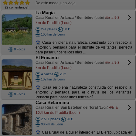
De este modo, una vieja ...
(2 comentarios)
La Magia
Casa Rural en
Arlanza / Bembibre
a
9,7
(León)
km
de Pradilla (León)
2+1 plazas
30 €
100 km de León
Casa en plena naturaleza, construida con respeto al
entorno y pensada para el disfrute de visitantes, perfecta
8 Fotos
para pasar unos felices días ...
El Encanto
Casa Rural en
Arlanza / Bembibre
a
9,7
(León)
km
de Pradilla (León)
4 plazas
20 €
102 km de León
Casa en plena naturaleza construida con respeto al
entorno y pensada para el disfrute de los visitantes.
8 Fotos
Perfecta para pasar unos felices dí ...
Casa Belarmino
Casa Rural en
San Esteban del Toral
a
(León)
10,4 km
de Pradilla (León)
2-5+1 plazas
20 €
90 km de León
Casa rural de alquiler íntegro en El Bierzo, ubicada en