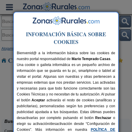
INFORMACIÓN BÁSICA SOBRE
COOKIES
Alojamientos
>
Castilla y León
>
León
> Pradilla
Bienvenid@ a la información básica sobre las cookies de
Casas Rurales cerca de Pradilla
nuestro portal responsabilidad de
Mario Temprado Casas
.
Una cookie o galleta informática es un pequeño archivo de
información que se guarda en tu pc, smartphone o tablet al
visitar el portal. Algunas son nuestras y otras pertenecen a
empresas externas que nos prestan servicios. Las activadas
y necesarias para que todo funcione correctamente son las
Cookies Técnicas y no necesitan de tu autorización. Al pulsar
el botón
Aceptar
activarás el resto de cookies (analíticas y
Complejo Rural Aguas Frías
rs.
8+1 pers.
publicitarias), personalizadas según tus preferencias y con
 €
27 €
La Omañuela (León)
desde
publicidad ajustada a tus búsquedas. Estas últimas puedes
desactivarlas por completo pulsando el botón
Rechazar
o
Buscar
elegir su activación/desactivación desde “Configuración de
Cookies”. Más información en nuestra
POLÍTICA DE
Comunidades: