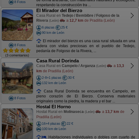
de forma artesanal, con materiales naturales y ecológicos,
8 Fotos
respetando la construcción tra ...
El Mirador del Bierzo
Casa Rural en
Tedejo / Bembibre / Folgoso de la
Rivera
a
12,7 km
de Pradilla (León)
(León)
6 plazas
25 €
90 km de León
El mirador del bierzo es una casa rural situada en una
8 Fotos
ladera con vistas preciosas en el pueblo de Tedejo,
pedanía de Folgoso de la Rivera, ...
(3 comentarios)
Casa Rural Dorinda
Casa Rural en
Campelo / Arganza
a
13,3
(León)
km
de Pradilla (León)
2-8+1 plazas
30 €
132 km de León
Casa Rural Dorinda se encuentra en Campelo, en
pleno corazón de El Bierzo. Conserva materiales
8 Fotos
originales como la piedra, la madera y el bar ...
Hostal El Horno
Hostal Rural en
Molinaseca
a
13,7 km
de
(León)
Pradilla (León)
16+4 plazas
22 €
100 km de León
Habitaciones individuales o dobles con cuarto de