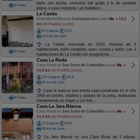
baño con ducha, conexión wifi gratis y tv de pantalla
8 Fotos
plana, o casa completa. Las habitacio ...
La Casita
Vivienda turística en
Camponaraya
a
14,2
(León)
km
de Pradilla (León)
6+2 plazas
22 €
124 km de León
La Casita, renovada en 2020, dispone de 3
habitaciones, baño completo, aseo, cocina y salón. Las 3
8 Fotos
habitaciones de La Casita son acogedoras ...
Casa La Ruda
Casa Rural en
San Justo de Cabanillas
a
(León)
14,4 km
de Pradilla (León)
10+3 plazas
20 €
80 km de León
Casa la ruda es una bonita casa construida en el año
1900 en piedra, madera y pizarra de la zona, restaurada
8 Fotos
manteniendo su origen y con tod ...
Casa La Jara Blanca
Casa Rural en
San Justo de Cabanillas
a
(León)
14,4 km
de Pradilla (León)
2+2 plazas
40 €
80 km de León
La Jara Blanca es una Casa Rural de 2 plazas,