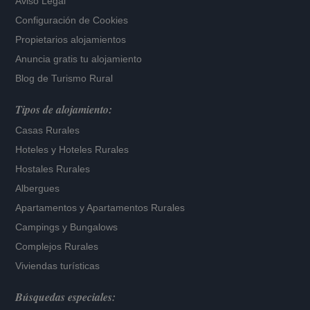
Aviso Legal
Configuración de Cookies
Propietarios alojamientos
Anuncia gratis tu alojamiento
Blog de Turismo Rural
Tipos de alojamiento:
Casas Rurales
Hoteles
y
Hoteles Rurales
Hostales Rurales
Albergues
Apartamentos
y
Apartamentos Rurales
Campings y Bungalows
Complejos Rurales
Viviendas turísticas
Búsquedas especiales: