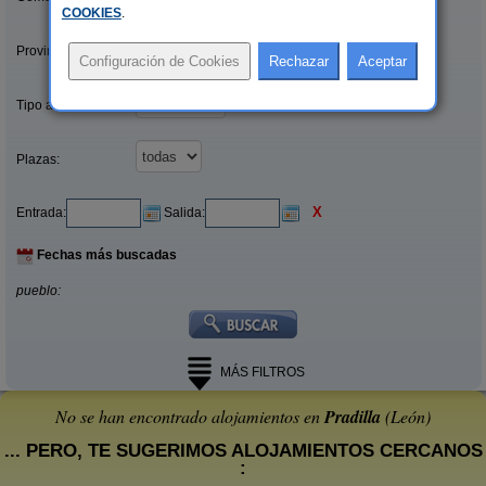
COOKIES
.
Provincias/Islas:
Tipo alquiler:
Plazas:
X
Entrada:
Salida:
Fechas más buscadas
pueblo:
MÁS FILTROS
No se han encontrado alojamientos en
Pradilla
(León)
... PERO, TE SUGERIMOS ALOJAMIENTOS CERCANOS
: