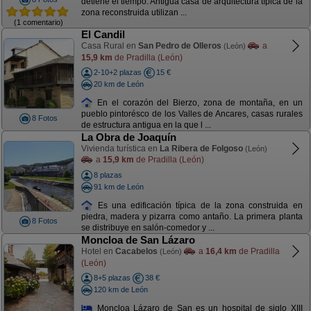
detiene el tiempo. Antigua casa de arquitectura típica de la
zona reconstruida utilizan ...
(1 comentario)
El Candil
Casa Rural en
San Pedro de Olleros
a
(León)
15,9 km
de Pradilla (León)
2-10+2 plazas
15 €
20 km de León
En el corazón del Bierzo, zona de montaña, en un
pueblo pintorésco de los Valles de Ancares, casas rurales
8 Fotos
de estructura antigua en la que l ...
La Obra de Joaquín
Vivienda turística en
La Ribera de Folgoso
(León)
a
15,9 km
de Pradilla (León)
8 plazas
91 km de León
Es una edificación típica de la zona construida en
piedra, madera y pizarra como antaño. La primera planta
8 Fotos
se distribuye en salón-comedor y ...
Moncloa de San Lázaro
Hotel en
Cacabelos
a
16,4 km
de Pradilla
(León)
(León)
8+5 plazas
38 €
120 km de León
Moncloa Lázaro de San es un hospital de siglo XIII