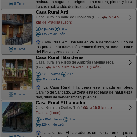
restaurada según sus orígenes en madera, piedra y losa.
8 Fotos
La casa había sido destinada para la c ...
Casa Rural Arti
Casa Rural en
Valle de Finolledo
a
14,5
(León)
km
de Pradilla (León)
8 plazas
18 €
135 km de León
Casa Rural Arti, ubicada en Valle de finolledo. Uno de
los parajes naturales más emblemáticos, situado al Norte
8 Fotos
del Bierzo y cerca de los An ...
Casa Rural Hilanderas
Casa Rural en
Riego de Ambrós / Molinaseca
a
15,7 km
de Pradilla (León)
(León)
3-8+1 plazas
20 €
60 km de León
La Casa Rural Hilanderas está situada en pleno
Camino de Santiago. La zona está rodeada de naturaleza,
8 Fotos
rios, rutas de senderismos y pueblos ...
Casa Rural El Labrador
Casa Rural en
Quilós
a
15,8 km
de
(León)
Pradilla (León)
6-10+1 plazas
38 €
129 km de León
La casa rural El Labrador es un espacio en el que se
8 Fotos