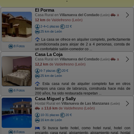
El Porma
Casa Rural en
Villanueva del Condado
a
(León)
12 km
de Valdefresno (León)
2-4+1 plazas
22 €
25 km de León
La casa se ofrece en alquiler completo, perfectamente
acondicionada para alojar de 2 a 4 personas, consta de
8 Fotos
un confortable salón-comedor co ...
Casa La Coja
Casa Rural en
Villanueva del Condado
a
(León)
12,2 km
de Valdefresno (León)
6-7 plazas
20 €
25 km de León
Esta casa rural de alquiler completo fue en otros
tiempos una casa de labranza, construida hace más de
6 Fotos
200 años, ha sido restaurada respetan ...
Casa Miguel y Sally
Hostal Rural en
Villanueva de Las Manzanas
(León)
a
13,6 km
de Valdefresno (León)
10-31 plazas
20 €
16 km de León
Si busca tanto hotel, como hotel rural, hotel con
8 Fotos
encanto, casa rural, alojamiento, alojamiento rural, hostal