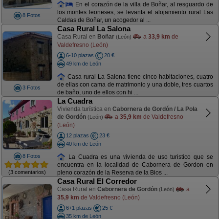
En el corazón de la villa de Boñar, al resguardo de
los montes leoneses, se levanta el alojamiento rural Las
8 Fotos
Caldas de Boñar, un acogedor al ...
Casa Rural La Salona
Casa Rural en
Boñar
a
33,9 km
de
(León)
Valdefresno (León)
6-10 plazas
20 €
49 km de León
Casa rural La Salona tiene cinco habitaciones, cuatro
de ellas con cama de matrimonio y una doble, tres cuartos
3 Fotos
de baño, uno de ellos con hi ...
La Cuadra
Vivienda turística en
Cabornera de Gordón / La Pola
de Gordón
a
35,9 km
de Valdefresno
(León)
(León)
12 plazas
23 €
40 km de León
8 Fotos
La Cuadra es una vivienda de uso turistico que se
encuentra en la localidad de Cabornera de Gordon en
(3 comentarios)
pleno corazón de la Reserva de la Bios ...
Casa Rural El Corredor
Casa Rural en
Cabornera de Gordón
a
(León)
35,9 km
de Valdefresno (León)
6+1 plazas
25 €
35 km de León