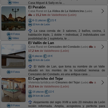
Video
Casa Miguel & Sally es la ...
El Peralón
Casa Rural en
La Aldea de La Valdoncina
(León)
a
15,2 km
de Valdefresno (León)
6-11 plazas
21 €
10 km de León
La casa consta de: 3 salones, 2 baños, cocina, 1
8 Fotos
habitación triple, 1 doble + individual, 2 individuales con
Video
posibilidad de 1 supletoria, te ...
El Vallín de Lan
Casa Rural en
Cerezales del Condado
a
(León)
17,2 km
de Valdefresno (León)
6 plazas
19 €
33 km de León
El Vallín de Lan, que toma su nombre de un Valle
situado en los montes de la localidad leonesa de
8 Fotos
Cerezales del Condado, es una antigua casa ...
El Capricho del Tejar
Vivienda turística en
Cimanes del Tejar
a
(León)
25,9 km
de Valdefresno (León)
16 plazas
22 €
34 km de León
Alojamiento del siglo XVIII a solo 20 minutos de León
8 Fotos
recién reformada. Amplia, acogedora y perfecta para