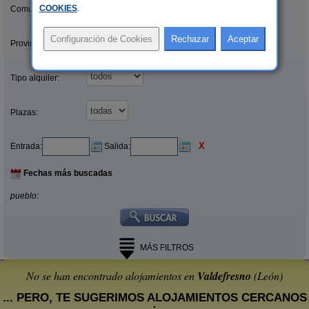
COOKIES
.
Comunidades:
Provincias/Islas:
Tipo alquiler:
Plazas:
X
Entrada:
Salida:
Fechas más buscadas
pueblo:
MÁS FILTROS
No se han encontrado alojamientos en
Valdefresno
(León)
... PERO, TE SUGERIMOS ALOJAMIENTOS CERCANOS
: