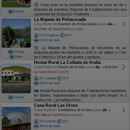
Casa rural en la montaña leonesa en zona de ski y
deportes de aventura. Dispone de 5 habitaciones con una
8 Fotos
capacidad de 10 plazas. Posibilida ...
La Majada de Peñacorada
Casa Rural en
Fuentes de Peñacorada
a
(León)
42,4 km
de Valdefresno (León)
2-12+2 plazas
30 €
65 km de León
La Majada de Peñacorada se encuentra en un
8 Fotos
pequeño pueblo de montaña a 1100 m. de altitud, a 7 km
Video
de Cistierna y 30 km del pueblo y pantano ...
Hostal Rural La Collada de Aralla
Casa Rural en
Puerto de Aralla
a
42,9 km
(León)
de Valdefresno (León)
15+1 plazas
18 €
49 km de León
Hostal Rural que dispone de 7 habitaciones repartidas
en dobles, matrimoniales y triple con baño propio, tv y
8 Fotos
calefacción. Las habitaciones ...
Casa Rural Las Urces
Casa Rural en
Santibáñez de la Isla
a
(León)
43,7 km
de Valdefresno (León)
10+6 plazas
15 €
40 km de León