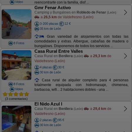
Video
reencontrarte con la familia, disf ...
Gmr Fenar Activo
Camping y Bungalows en
Robledo de Fenar
(León)
a
26,5 km
de Valdefresno (León)
3-200 plazas
12 €
35 km de León
Gran variedad de alojamientos con todas las
comodidades y extras. Albergue, cabañas de madera o
8 Fotos
bungalows. Disponemos de todos los servicios ...
Casa Rural Entre Valles
Casa Rural en
Benllera
a
29,3 km
de
(León)
Valdefresno (León)
4 plazas
30 €
30 km de León
Casa rural de alquiler completo para 4 personas
8 Fotos
totalmente equipada con hidromasaje, chimenea,
Video
barbacoa, wifi... 2 habitaciones dobles - una ...
(3 comentarios)
El Nido Azul I
Casa Rural en
Benllera
a
29,4 km
de
(León)
Valdefresno (León)
2 plazas
95 €
30 km de León