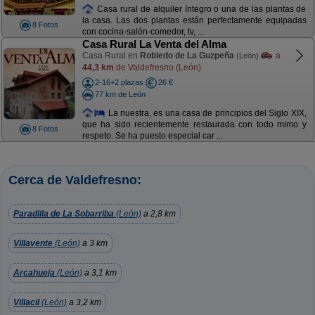
Casa rural de alquiler íntegro o una de las plantas de
la casa. Las dos plantas están perfectamente equipadas
8 Fotos
con cocina-salón-comedor, tv, ...
Casa Rural La Venta del Alma
Casa Rural en
Robledo de La Guzpeña
a
(León)
44,3 km
de Valdefresno (León)
2-16+2 plazas
26 €
77 km de León
La nuestra, es una casa de principios del Siglo XIX,
que ha sido recientemente restaurada con todo mimo y
8 Fotos
respeto. Se ha puesto especial car ...
Cerca de Valdefresno:
Paradilla de La Sobarriba
(León)
a 2,8 km
Villavente
(León)
a 3 km
Arcahueja
(León)
a 3,1 km
Villacil
(León)
a 3,2 km