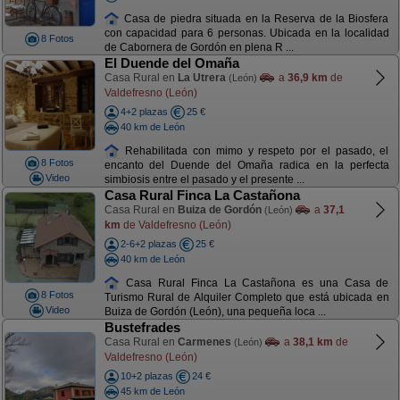
Casa de piedra situada en la Reserva de la Biosfera
con capacidad para 6 personas. Ubicada en la localidad
8 Fotos
de Cabornera de Gordón en plena R ...
El Duende del Omaña
Casa Rural en
La Utrera
a
36,9 km
de
(León)
Valdefresno (León)
4+2 plazas
25 €
40 km de León
Rehabilitada con mimo y respeto por el pasado, el
8 Fotos
encanto del Duende del Omaña radica en la perfecta
Video
simbiosis entre el pasado y el presente ...
Casa Rural Finca La Castañona
Casa Rural en
Buiza de Gordón
a
37,1
(León)
km
de Valdefresno (León)
2-6+2 plazas
25 €
40 km de León
Casa Rural Finca La Castañona es una Casa de
8 Fotos
Turismo Rural de Alquiler Completo que está ubicada en
Video
Buiza de Gordón (León), una pequeña loca ...
Bustefrades
Casa Rural en
Carmenes
a
38,1 km
de
(León)
Valdefresno (León)
10+2 plazas
24 €
45 km de León