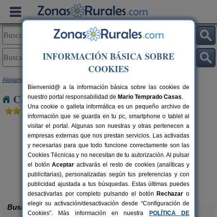
INFORMACIÓN BÁSICA SOBRE
COOKIES
Alojamientos
>
Castilla y León
>
León
> Valdefresno
Bienvenid@ a la información básica sobre las cookies de
Casas Rurales cerca de Valdefresno
nuestro portal responsabilidad de
Mario Temprado Casas
.
Una cookie o galleta informática es un pequeño archivo de
información que se guarda en tu pc, smartphone o tablet al
visitar el portal. Algunas son nuestras y otras pertenecen a
empresas externas que nos prestan servicios. Las activadas
y necesarias para que todo funcione correctamente son las
Cookies Técnicas y no necesitan de tu autorización. Al pulsar
el botón
Aceptar
activarás el resto de cookies (analíticas y
publicitarias), personalizadas según tus preferencias y con
Complejo Rural Aguas Frías
rs.
8+1 pers.
 €
27 €
publicidad ajustada a tus búsquedas. Estas últimas puedes
La Omañuela (León)
desde
desactivarlas por completo pulsando el botón
Rechazar
o
elegir su activación/desactivación desde “Configuración de
Buscar
Cookies”. Más información en nuestra
POLÍTICA DE