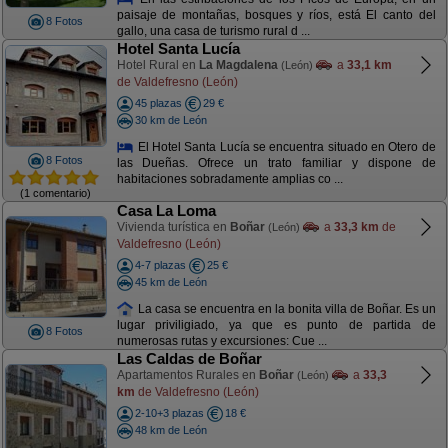
paisaje de montañas, bosques y ríos, está El canto del
8 Fotos
gallo, una casa de turismo rural d ...
Hotel Santa Lucía
Hotel Rural en
La Magdalena
a
33,1 km
(León)
de Valdefresno (León)
45 plazas
29 €
30 km de León
El Hotel Santa Lucía se encuentra situado en Otero de
8 Fotos
las Dueñas. Ofrece un trato familiar y dispone de
habitaciones sobradamente amplias co ...
(1 comentario)
Casa La Loma
Vivienda turística en
Boñar
a
33,3 km
de
(León)
Valdefresno (León)
4-7 plazas
25 €
45 km de León
La casa se encuentra en la bonita villa de Boñar. Es un
lugar priviligiado, ya que es punto de partida de
8 Fotos
numerosas rutas y excursiones: Cue ...
Las Caldas de Boñar
Apartamentos Rurales en
Boñar
a
33,3
(León)
km
de Valdefresno (León)
2-10+3 plazas
18 €
48 km de León