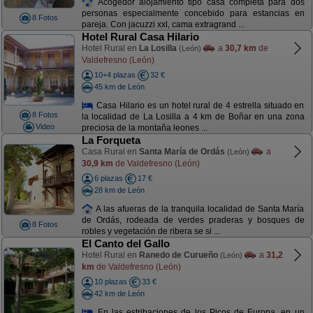
Acogedor alojamiento tipo casa completa para dos
personas especialmente concebido para estancias en
8 Fotos
pareja. Con jacuzzi xxl, cama extragrand ...
Hotel Rural Casa Hilario
Hotel Rural en
La Losilla
a
30,7 km
de
(León)
Valdefresno (León)
10+4 plazas
32 €
45 km de León
Casa Hilario es un hotel rural de 4 estrella situado en
8 Fotos
la localidad de La Losilla a 4 km de Boñar en una zona
Video
preciosa de la montaña leones ...
La Forqueta
Casa Rural en
Santa María de Ordás
a
(León)
30,9 km
de Valdefresno (León)
6 plazas
17 €
28 km de León
A las afueras de la tranquila localidad de Santa María
de Ordás, rodeada de verdes praderas y bosques de
8 Fotos
robles y vegetación de ribera se si ...
El Canto del Gallo
Hotel Rural en
Ranedo de Curueño
a
31,2
(León)
km
de Valdefresno (León)
10 plazas
33 €
42 km de León
En las estribaciones de los Picos de Europa, en un