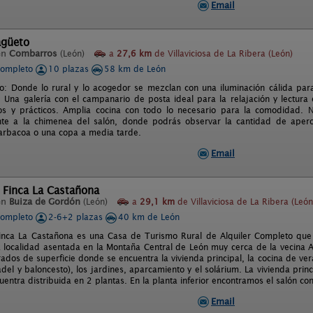
Email
agüeto
en
Combarros
(León)
a
27,6 km
de Villaviciosa de La Ribera (León)
completo
10 plazas
58 km de León
: Donde lo rural y lo acogedor se mezclan con una iluminación cálida para
o. Una galería con el campanario de posta ideal para la relajación y lectur
os y prácticos. Amplia cocina con todo lo necesario para la comodidad. No
ente a la chimenea del salón, donde podrás observar la cantidad de aper
rbacoa o una copa a media tarde.
Email
 Finca La Castañona
en
Buiza de Gordón
(León)
a
29,1 km
de Villaviciosa de La Ribera (León
completo
2-6+2 plazas
40 km de León
inca La Castañona es una Casa de Turismo Rural de Alquiler Completo que
localidad asentada en la Montaña Central de León muy cerca de la vecina A
ados de superficie donde se encuentra la vivienda principal, la cocina de ve
del y baloncesto), los jardines, aparcamiento y el solárium. La vivienda prin
entra distribuida en 2 plantas. En la planta inferior encontramos el salón co
Email