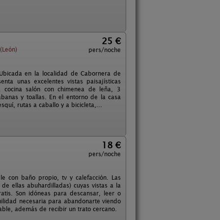
25 €
 (León)
pers/noche
Ubicada en la localidad de Cabornera de
ta unas excelentes vistas paisajísticas
na cocina salón con chimenea de leña, 3
banas y toallas. En el entorno de la casa
í, rutas a caballo y a bicicleta,...
18 €
pers/noche
le con baño propio, tv y calefacción. Las
e ellas abuhardilladas) cuyas vistas a la
ratis. Son idóneas para descansar, leer o
quilidad necesaria para abandonarte viendo
able, además de recibir un trato cercano.