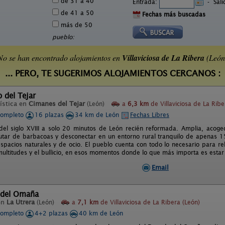
de 31 a 40
Entrada:
-
Sal
de 41 a 50
Fechas más buscadas
más de 50
pueblo:
No se han encontrado alojamientos en
Villaviciosa de La Ribera
(León
... PERO, TE SUGERIMOS ALOJAMIENTOS CERCANOS :
o del Tejar
ística en
Cimanes del Tejar
(León)
a
6,3 km
de Villaviciosa de La Ribe
completo
16 plazas
34 km de León
Fechas Libres
del siglo XVIII a solo 20 minutos de León recién reformada. Amplia, acoge
frutar de barbacoas y desconectar en un entorno rural tranquilo de apenas 
spacios naturales y de ocio. El pueblo cuenta con todo lo necesario para rela
multitudes y el bullicio, en esos momentos donde lo que más importa es estar 
Email
 del Omaña
en
La Utrera
(León)
a
7,1 km
de Villaviciosa de La Ribera (León)
completo
4+2 plazas
40 km de León