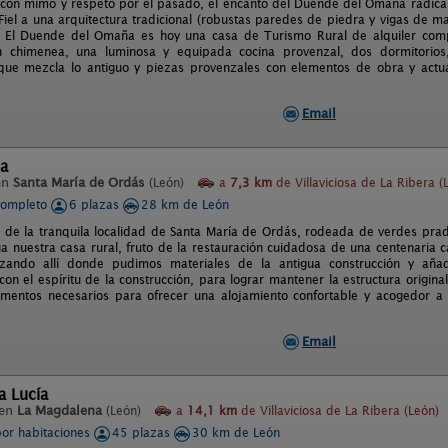
 con mimo y respeto por el pasado, el encanto del Duende del Omaña radica e
 Fiel a una arquitectura tradicional (robustas paredes de piedra y vigas de m
. El Duende del Omaña es hoy una casa de Turismo Rural de alquiler comp
 chimenea, una luminosa y equipada cocina provenzal, dos dormitorios
que mezcla lo antiguo y piezas provenzales con elementos de obra y actual
Email
ta
en
Santa María de Ordás
(León)
a
7,3 km
de Villaviciosa de La Ribera (
completo
6 plazas
28 km de León
s de la tranquila localidad de Santa María de Ordás, rodeada de verdes pra
úa nuestra casa rural, fruto de la restauración cuidadosa de una centenaria 
lizando allí donde pudimos materiales de la antigua construcción y añ
on el espíritu de la construcción, para lograr mantener la estructura origin
ementos necesarios para ofrecer una alojamiento confortable y acogedor a
Email
a Lucía
 en
La Magdalena
(León)
a
14,1 km
de Villaviciosa de La Ribera (León)
por habitaciones
45 plazas
30 km de León