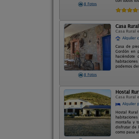
con todos lo
8 Fotos
Casa Rural
Casa Rural 
Alquiler 
Casa de pied
Gordón en pl
haciéndote 
habitaciones
podemos dest
8 Fotos
Hostal Rur
Casa Rural 
Alquiler 
Hostal Rural
habitaciones
montaña y to
disfrutar de
como pasa el