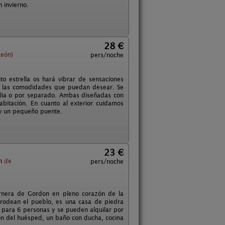
 invierno.
28 €
León)
pers/noche
o estrella os hará vibrar de sensaciones
as las comodidades que puedan desear. Se
ilia o por separado. Ambas diseñadas con
abitación. En cuanto al exterior cuidamos
s y un pequeño puente.
23 €
m
de
pers/noche
ornera de Gordon en pleno corazón de la
e rodean el pueblo, es una casa de piedra
 para 6 personas y se pueden alquilar por
ión del huésped, un baño con ducha, cocina