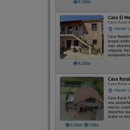
8 Fotos
Casa El M
Casa Rural 
Alquiler 
Casa Magüeto
propio estil
más atractiv
relajarte fr
estupenda ba
8 Fotos
Casa Rural
Casa Rural 
Alquiler 
Casa Rural F
una pequeña 
metros cuadr
deportiva (pá
árabe se encu
8 Fotos
Video