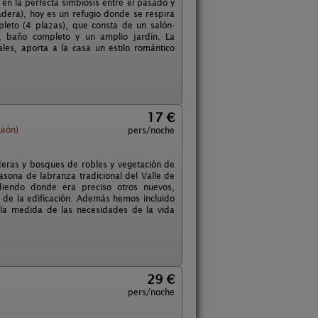
n la perfecta simbiosis entre el pasado y
adera), hoy es un refugio donde se respira
leto (4 plazas), que consta de un salón-
, baño completo y un amplio jardín. La
es, aporta a la casa un estilo romántico
17 €
León)
pers/noche
deras y bosques de robles y vegetación de
casona de labranza tradicional del Valle de
adiendo donde era preciso otros nuevos,
al de la edificación. Además hemos incluido
 la medida de las necesidades de la vida
29 €
pers/noche