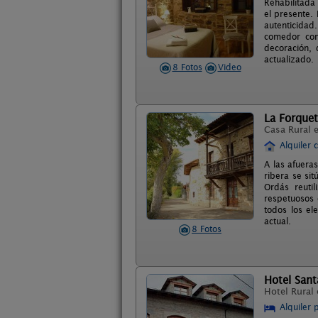
Rehabilitada
el presente.
autenticidad
comedor con
decoración, 
actualizado.
8 Fotos
Video
La Forque
Casa Rural 
Alquiler 
A las afuera
ribera se sit
Ordás reuti
respetuosos c
todos los el
actual.
8 Fotos
Hotel Sant
Hotel Rural
Alquiler 