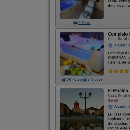
cama extragr
detalles par
8 Fotos
Complejo R
Casa Rural 
Alquiler 
Complejo de 
CHIMENEA en
sistema de c
50 Fotos
3 Videos
El Peralón
Casa Rural 
(León)
Alquiler 
La casa cons
supletoria, 
de algodón, 
cocina está