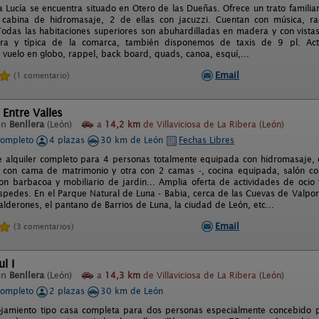
ta Lucía se encuentra situado en Otero de las Dueñas. Ofrece un trato famil
cabina de hidromasaje, 2 de ellas con jacuzzi. Cuentan con música, radi
. Todas las habitaciones superiores son abuhardilladas en madera y con vistas
ra y típica de la comarca, también disponemos de taxis de 9 pl. Acti
 vuelo en globo, rappel, back board, quads, canoa, esquí,...
Email
(1 comentario)
 Entre Valles
en
Benllera
(León)
a
14,2 km
de Villaviciosa de La Ribera (León)
completo
4 plazas
30 km de León
Fechas Libres
e alquiler completo para 4 personas totalmente equipada con hidromasaje, c
 con cama de matrimonio y otra con 2 camas -, cocina equipada, salón co
on barbacoa y mobiliario de jardin... Amplia oferta de actividades de ocio 
spedes. En el Parque Natural de Luna - Babia, cerca de las Cuevas de Valpor
alderones, el pantano de Barrios de Luna, la ciudad de León, etc...
Email
(3 comentarios)
l I
en
Benllera
(León)
a
14,3 km
de Villaviciosa de La Ribera (León)
completo
2 plazas
30 km de León
jamiento tipo casa completa para dos personas especialmente concebido pa