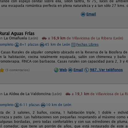
ande con espejo cenital sobre ella, sillón tantra, tv 75, luces de ambie
a una escapada romántica perfecta en plena naturaleza y a tan sólo 27 kms. 
Email
ural Aguas Frías
en
La Omañuela
(León)
a
16,9 km
de Villaviciosa de La Ribera (León)
completo
8+1 plazas
45 km de León
Fechas Libres
Casas Rurales de alquiler completo ubicado en la Reserva de la Biosfera d
 la habitación, cocina totalmente equipada, salón con chimenea y baño
romoterapia. FINCA con barbacoa. Casas rurales con capacidad para 2, 3 y 4
Web
Email
987..Ver teléfonos
(5 comentarios)
en
La Aldea de La Valdoncina
(León)
a
19,1 km
de Villaviciosa de La R
completo
6-11 plazas
10 km de León
ta de: 3 salones, 2 baños, cocina, 1 habitación triple, 1 doble + individ
terraza y patio. Las habitaciones son pequeñas respetando al máximo como 
algunas bordadas, pero todas confortables y con sus edredones de pluma, 
 el comedor, que tiene un porrón de años, que está restaurado de este a