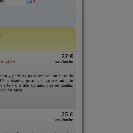
ida:
X
)
22 €
ra (León)
pers/noche
dora y perfecta para reencontrarte con la
150 habitantes, poco masificado y rodeado
jarte y disfrutar de unos días en familia,
con los tuyos.
25 €
pers/noche