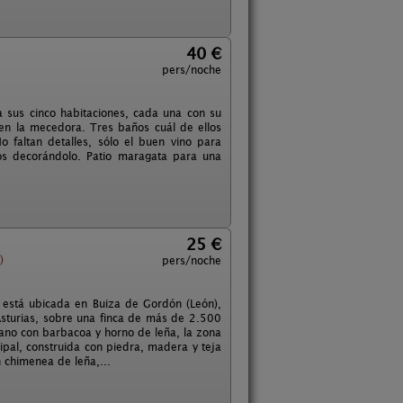
40 €
pers/noche
 sus cinco habitaciones, cada una con su
a en la mecedora. Tres baños cuál de ellos
 faltan detalles, sólo el buen vino para
os decorándolo. Patio maragata para una
25 €
)
pers/noche
 está ubicada en Buiza de Gordón (León),
sturias, sobre una finca de más de 2.500
rano con barbacoa y horno de leña, la zona
cipal, construida con piedra, madera y teja
n chimenea de leña,...