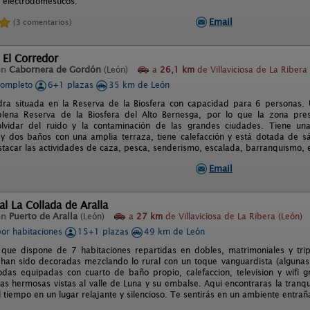
s electrodomésticos.
Email
(3 comentarios)
 El Corredor
en
Cabornera de Gordón
(León)
a
26,1 km
de Villaviciosa de La Ribera
completo
6+1 plazas
35 km de León
ra situada en la Reserva de la Biosfera con capacidad para 6 personas. 
ena Reserva de la Biosfera del Alto Bernesga, por lo que la zona presen
olvidar del ruido y la contaminación de las grandes ciudades. Tiene u
 y dos baños con una amplia terraza, tiene calefacción y está dotada de sá
acar las actividades de caza, pesca, senderismo, escalada, barranquismo, esqu
Email
al La Collada de Aralla
en
Puerto de Aralla
(León)
a
27 km
de Villaviciosa de La Ribera (León)
por habitaciones
15+1 plazas
49 km de León
 que dispone de 7 habitaciones repartidas en dobles, matrimoniales y trip
 han sido decoradas mezclando lo rural con un toque vanguardista (algunas d
das equipadas con cuarto de baño propio, calefaccion, television y wifi g
 las hermosas vistas al valle de Luna y su embalse. Aqui encontraras la tran
 tiempo en un lugar relajante y silencioso. Te sentirás en un ambiente entrañ