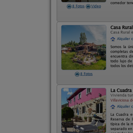
comedor tenem
8 Fotos
Video
Casa Rura
Casa Rural 
Alquiler 
Somos la úni
completas de
encuentra di
todo lujo de
todos los de
8 Fotos
La Cuadra
Vivienda tur
Villaviciosa 
Alquiler 
La Cuadra e
Reserva de l
típica de la
separado en 