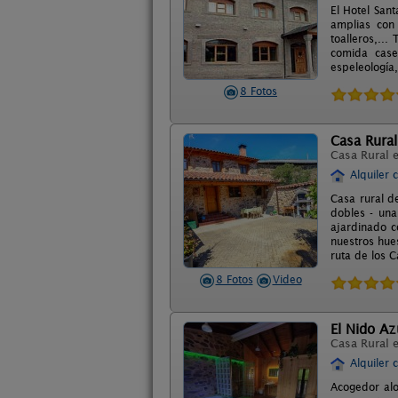
El Hotel San
amplias con 
toalleros,..
comida case
espeleología,
8 Fotos
Casa Rural
Casa Rural 
Alquiler 
Casa rural d
dobles - una
ajardinado c
nuestros hue
ruta de los C
8 Fotos
Video
El Nido Azu
Casa Rural 
Alquiler 
Acogedor alo