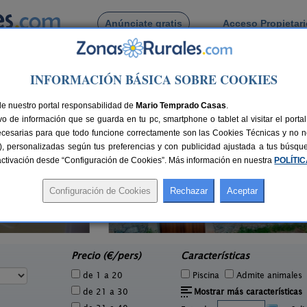
Anúnciate gratis
Acceso Propietar
Busca por pueblo
INFORMACIÓN BÁSICA SOBRE COOKIES
viciosa de La Ribera
de Villaviciosa de La Ribera
de nuestro portal responsabilidad de
Mario Temprado Casas
.
o de información que se guarda en tu pc, smartphone o tablet al visitar el port
ecesarias para que todo funcione correctamente son las Cookies Técnicas y no ne
rias), personalizadas según tus preferencias y con publicidad ajustada a tus búsq
sactivación desde “Configuración de Cookies”. Más información en nuestra
POLÍTI
Entre Babia y La Luna
1 pers.
2-20 pers.
27 €
35 €
Villafeliz de Babia (León)
Ca
e
desde
Precio (€/pers)
Características
de 1 a 20
Piscina
Admite animales
de 21 a 30
Mostrar más características