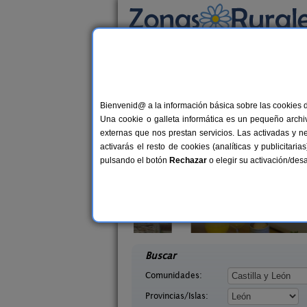
Busca por alojamiento
Alojamientos
>
Castilla y León
>
León
> Villa
Casas Rurales cerca 
Bienvenid@ a la información básica sobre las cookies 
Una cookie o galleta informática es un pequeño archiv
externas que nos prestan servicios. Las activadas y n
activarás el resto de cookies (analíticas y publicita
pulsando el botón
Rechazar
o elegir su activación/de
illasol
Complejo Rural Aguas Frías
2-6+1 pers.
8+
36 €
eón)
La Omañuela (León)
desde
desd
Buscar
Comunidades:
Provincias/Islas: