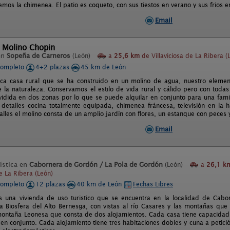
os la chimenea. El patio es coqueto, con sus tiestos en verano y sus frios en
Email
l Molino Chopin
en
Sopeña de Carneros
(León)
a
25,6 km
de Villaviciosa de La Ribera (
completo
4+2 plazas
45 km de León
ca casa rural que se ha construido en un molino de agua, nuestro element
 la naturaleza. Conservamos el estilo de vida rural y cálido pero con tod
vidida en dos zonas por lo que se puede alquilar en conjunto para una fam
 detalles cocina totalmente equipada, chimenea fráncesa, televisión en la h
talles el molino consta de un amplio jardín con flores, un estanque con pece
Email
ística en
Cabornera de Gordón / La Pola de Gordón
(León)
a
26,1 k
de La Ribera (León)
completo
12 plazas
40 km de León
Fechas Libres
s una vivienda de uso turistico que se encuentra en la localidad de Cab
a Biosfera del Alto Bernesga, con vistas al río Casares y las montañas qu
 montaña Leonesa que consta de dos alojamientos. Cada casa tiene capacidad
en conjunto. Cada alojamiento tiene tres habitaciones dobles y cuna a petic