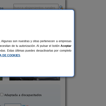
ios
-
al. Algunas son nuestras y otras pertenecen a empresas
cesitan de tu autorización. Al pulsar el botón
Aceptar
uedas. Estas últimas puedes desactivarlas por completo
CA DE COOKIES
.
La Cuadra
Carriles Romano
12 pers.
23 €
bornera de Gordón (León)
Odollo (León)
desde
Adaptada a discapacitados