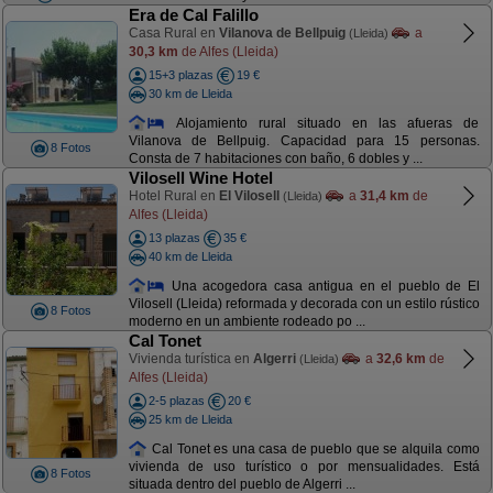
Era de Cal Falillo
Casa Rural en
Vilanova de Bellpuig
a
(Lleida)
30,3 km
de Alfes (Lleida)
15+3 plazas
19 €
30 km de Lleida
Alojamiento rural situado en las afueras de
Vilanova de Bellpuig. Capacidad para 15 personas.
8 Fotos
Consta de 7 habitaciones con baño, 6 dobles y ...
Vilosell Wine Hotel
Hotel Rural en
El Vilosell
a
31,4 km
de
(Lleida)
Alfes (Lleida)
13 plazas
35 €
40 km de Lleida
Una acogedora casa antigua en el pueblo de El
Vilosell (Lleida) reformada y decorada con un estilo rústico
8 Fotos
moderno en un ambiente rodeado po ...
Cal Tonet
Vivienda turística en
Algerri
a
32,6 km
de
(Lleida)
Alfes (Lleida)
2-5 plazas
20 €
25 km de Lleida
Cal Tonet es una casa de pueblo que se alquila como
vivienda de uso turístico o por mensualidades. Está
8 Fotos
situada dentro del pueblo de Algerri ...