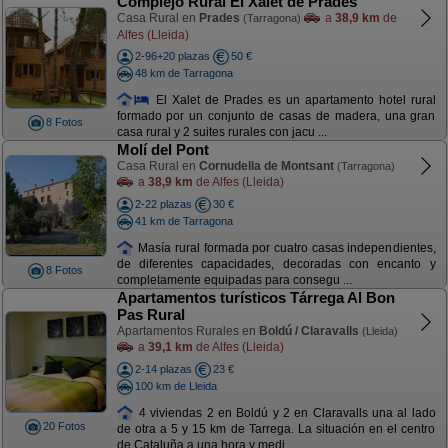
Complejo Rural El Xalet de Prades
Casa Rural en
Prades
a
38,9 km
de
(Tarragona)
Alfes (Lleida)
2-96+20 plazas
50 €
48 km de Tarragona
El Xalet de Prades es un apartamento hotel rural
formado por un conjunto de casas de madera, una gran
8 Fotos
casa rural y 2 suites rurales con jacu ...
Molí del Pont
Casa Rural en
Cornudella de Montsant
(Tarragona)
a
38,9 km
de Alfes (Lleida)
2-22 plazas
30 €
41 km de Tarragona
Masía rural formada por cuatro casas independientes,
de diferentes capacidades, decoradas con encanto y
8 Fotos
completamente equipadas para consegu ...
Apartamentos turísticos Tárrega Al Bon
Pas Rural
Apartamentos Rurales en
Boldú / Claravalls
(Lleida)
a
39,1 km
de Alfes (Lleida)
2-14 plazas
23 €
100 km de Lleida
4 viviendas 2 en Boldú y 2 en Claravalls una al lado
20 Fotos
de otra a 5 y 15 km de Tarrega. La situación en el centro
de Cataluña a una hora y medi ...