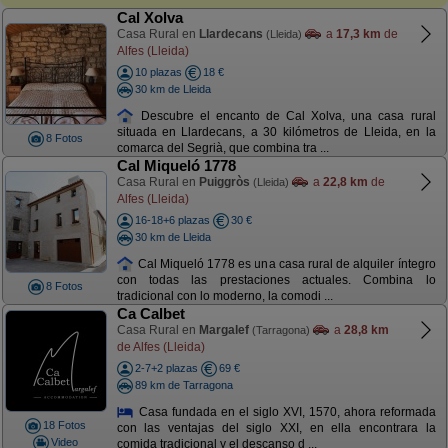
Cal Xolva
Casa Rural en
Llardecans
a
17,3 km
de
(Lleida)
Alfes (Lleida)
10 plazas
18 €
30 km de Lleida
Descubre el encanto de Cal Xolva, una casa rural
situada en Llardecans, a 30 kilómetros de Lleida, en la
8 Fotos
comarca del Segrià, que combina tra ...
Cal Miqueló 1778
Casa Rural en
Puiggròs
a
22,8 km
de
(Lleida)
Alfes (Lleida)
16-18+6 plazas
30 €
30 km de Lleida
Cal Miqueló 1778 es una casa rural de alquiler íntegro
con todas las prestaciones actuales. Combina lo
8 Fotos
tradicional con lo moderno, la comodi ...
Ca Calbet
Casa Rural en
Margalef
a
28,8 km
(Tarragona)
de Alfes (Lleida)
2-7+2 plazas
69 €
89 km de Tarragona
Casa fundada en el siglo XVI, 1570, ahora reformada
18 Fotos
con las ventajas del siglo XXI, en ella encontrara la
Video
comida tradicional y el descanso d ...