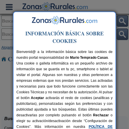
INFORMACIÓN BÁSICA SOBRE
COOKIES
Alojamientos
>
Cataluña
>
Lleida
> Alfes
Bienvenid@ a la información básica sobre las cookies de
Casas Rurales cerca de Alfes
nuestro portal responsabilidad de
Mario Temprado Casas
.
Una cookie o galleta informática es un pequeño archivo de
información que se guarda en tu pc, smartphone o tablet al
visitar el portal. Algunas son nuestras y otras pertenecen a
empresas externas que nos prestan servicios. Las activadas
y necesarias para que todo funcione correctamente son las
Cookies Técnicas y no necesitan de tu autorización. Al pulsar
el botón
Aceptar
activarás el resto de cookies (analíticas y
Masia Mas d´en Bosch
rs.
22+2 pers.
publicitarias), personalizadas según tus preferencias y con
 €
35 €
La Baronia de Rialb (Lleida)
desde
publicidad ajustada a tus búsquedas. Estas últimas puedes
desactivarlas por completo pulsando el botón
Rechazar
o
Buscar
elegir su activación/desactivación desde “Configuración de
Cookies”. Más información en nuestra
POLÍTICA DE
Comunidades: