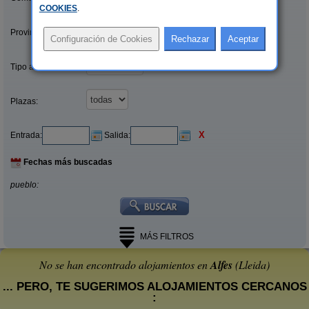
COOKIES
.
Provincias/Islas:
Tipo alquiler:
Plazas:
X
Entrada:
Salida:
Fechas más buscadas
pueblo:
MÁS FILTROS
No se han encontrado alojamientos en
Alfes
(Lleida)
... PERO, TE SUGERIMOS ALOJAMIENTOS CERCANOS
: