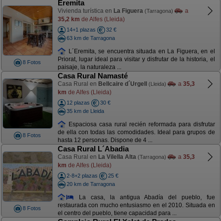
Eremita
Vivienda turística en
La Figuera
a
(Tarragona)
35,2 km
de Alfes (Lleida)
14+1 plazas
32 €
63 km de Tarragona
L´Eremita, se encuentra situada en La Figuera, en el
Priorat, lugar ideal para visitar y disfrutar de la historia, el
8 Fotos
paisaje, la naturaleza ...
Casa Rural Namasté
Casa Rural en
Bellcaire d´Urgell
a
35,3
(Lleida)
km
de Alfes (Lleida)
12 plazas
30 €
35 km de Lleida
Espaciosa casa rural recién reformada para disfrutar
de ella con todas las comodidades. Ideal para grupos de
8 Fotos
hasta 12 personas. Dispone de 4 ...
Casa Rural L´Abadia
Casa Rural en
La Vilella Alta
a
35,3
(Tarragona)
km
de Alfes (Lleida)
2-8+2 plazas
25 €
20 km de Tarragona
La casa, la antigua Abadía del pueblo, fue
restaurada con mucho entusiasmo en el 2010. Situada en
8 Fotos
el centro del pueblo, tiene capacidad para ...