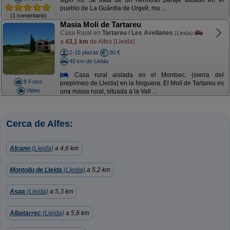
siglo XII. Se trata de un hermoso paraje situado en el
pueblo de La Guàrdia de Urgell, mu ...
(1 comentario)
Masia Moli de Tartareu
Casa Rural en
Tartareu / Les Avellanes
(Lleida)
a
43,1 km
de Alfes (Lleida)
2-15 plazas
30 €
40 km de Lleida
Casa rural aislada en el Montsec, (sierra del
8 Fotos
prepirineo de Lleida) en la Noguera. El Molí de Tartareu es
Video
una masia rural, situada a la Vall ...
Cerca de Alfes:
Alcano
(Lleida)
a 4,6 km
Montoliu de Lleida
(Lleida)
a 5,2 km
Aspa
(Lleida)
a 5,3 km
Albatarrec
(Lleida)
a 5,8 km