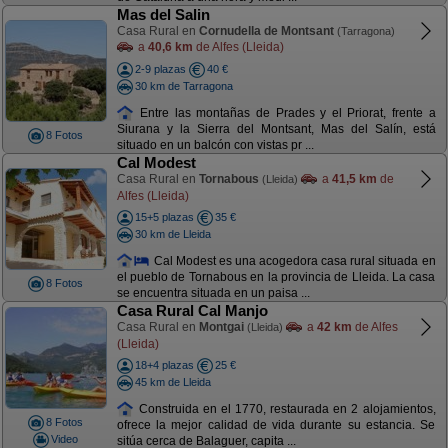
Mas del Salin
Casa Rural en
Cornudella de Montsant
(Tarragona)
a
40,6 km
de Alfes (Lleida)
2-9 plazas
40 €
30 km de Tarragona
Entre las montañas de Prades y el Priorat, frente a
Siurana y la Sierra del Montsant, Mas del Salín, está
8 Fotos
situado en un balcón con vistas pr ...
Cal Modest
Casa Rural en
Tornabous
a
41,5 km
de
(Lleida)
Alfes (Lleida)
15+5 plazas
35 €
30 km de Lleida
Cal Modest es una acogedora casa rural situada en
el pueblo de Tornabous en la provincia de Lleida. La casa
8 Fotos
se encuentra situada en un paisa ...
Casa Rural Cal Manjo
Casa Rural en
Montgai
a
42 km
de Alfes
(Lleida)
(Lleida)
18+4 plazas
25 €
45 km de Lleida
Construida en el 1770, restaurada en 2 alojamientos,
8 Fotos
ofrece la mejor calidad de vida durante su estancia. Se
Video
sitúa cerca de Balaguer, capita ...