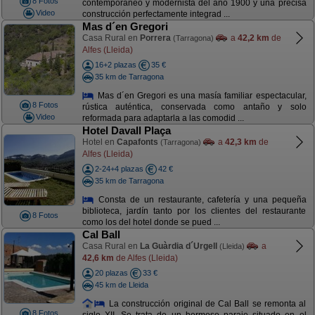
8 Fotos
contemporáneo y modernista del año 1900 y una precisa
Video
construcción perfectamente integrad ...
Mas d´en Gregori
Casa Rural en
Porrera
a
42,2 km
de
(Tarragona)
Alfes (Lleida)
16+2 plazas
35 €
35 km de Tarragona
Mas d´en Gregori es una masía familiar espectacular,
8 Fotos
rústica auténtica, conservada como antaño y solo
Video
reformada para adaptarla a las comodid ...
Hotel Davall Plaça
Hotel en
Capafonts
a
42,3 km
de
(Tarragona)
Alfes (Lleida)
2-24+4 plazas
42 €
35 km de Tarragona
Consta de un restaurante, cafetería y una pequeña
biblioteca, jardín tanto por los clientes del restaurante
8 Fotos
como los del hotel donde se pued ...
Cal Ball
Casa Rural en
La Guàrdia d´Urgell
a
(Lleida)
42,6 km
de Alfes (Lleida)
20 plazas
33 €
45 km de Lleida
La construcción original de Cal Ball se remonta al
8 Fotos