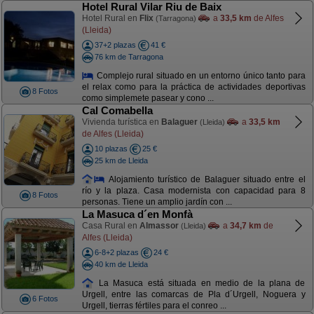
Hotel Rural Vilar Riu de Baix
Hotel Rural en
Flix
a
33,5 km
de Alfes
(Tarragona)
(Lleida)
37+2 plazas
41 €
76 km de Tarragona
Complejo rural situado en un entorno único tanto para
el relax como para la práctica de actividades deportivas
8 Fotos
como simplemete pasear y cono ...
Cal Comabella
Vivienda turística en
Balaguer
a
33,5 km
(Lleida)
de Alfes (Lleida)
10 plazas
25 €
25 km de Lleida
Alojamiento turístico de Balaguer situado entre el
río y la plaza. Casa modernista con capacidad para 8
8 Fotos
personas. Tiene un amplio jardín con ...
La Masuca d´en Monfà
Casa Rural en
Almassor
a
34,7 km
de
(Lleida)
Alfes (Lleida)
6-8+2 plazas
24 €
40 km de Lleida
La Masuca está situada en medio de la plana de
Urgell, entre las comarcas de Pla d´Urgell, Noguera y
6 Fotos
Urgell, tierras fértiles para el conreo ...