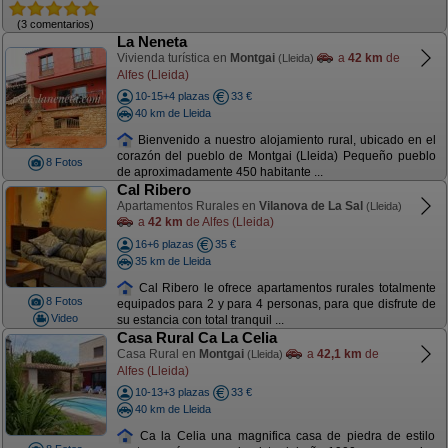
(3 comentarios)
La Neneta
Vivienda turística en
Montgai
a
42 km
de
(Lleida)
Alfes (Lleida)
10-15+4 plazas
33 €
40 km de Lleida
Bienvenido a nuestro alojamiento rural, ubicado en el
corazón del pueblo de Montgai (Lleida) Pequeño pueblo
8 Fotos
de aproximadamente 450 habitante ...
Cal Ribero
Apartamentos Rurales en
Vilanova de La Sal
(Lleida)
a
42 km
de Alfes (Lleida)
16+6 plazas
35 €
35 km de Lleida
Cal Ribero le ofrece apartamentos rurales totalmente
8 Fotos
equipados para 2 y para 4 personas, para que disfrute de
Video
su estancia con total tranquil ...
Casa Rural Ca La Celia
Casa Rural en
Montgai
a
42,1 km
de
(Lleida)
Alfes (Lleida)
10-13+3 plazas
33 €
40 km de Lleida
Ca la Celia una magnifica casa de piedra de estilo