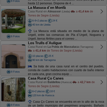
8 Fotos
hasta 12 personas. Dispone de 4 ...
La Masuca d´en Monfà
Casa Rural en
Almassor
a
41,4 km
de
(Lleida)
Torres de Segre (Lleida)
6-8+2 plazas
24 €
40 km de Lleida
La Masuca está situada en medio de la plana de
Urgell, entre las comarcas de Pla d´Urgell, Noguera y
6 Fotos
Urgell, tierras fértiles para el conreo ...
Los Trulls d´Auligue
Casa Rural en
La Pobla de Massaluca
(Tarragona)
a
41,4 km
de Torres de Segre (Lleida)
10 plazas
25 €
90 km de Tarragona
Sa trata de una casa rural en el centro del pueblo,
consta de cuatro habitaciones con cuarto de baño interior
8 Fotos
en cada una, gran cocina equip ...
Casa Rural Ço Canes
Casa Rural en
Baldellou
a
42,7 km
de
(Huesca)
Torres de Segre (Lleida)
6+2 plazas
18 €
120 km de Huesca
Casa Ço Canes se encuentra en en lo alto de la roca
8 Fotos
de un bello municipio del prepirineo aragonés. Bañado