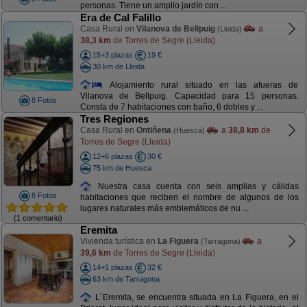
personas. Tiene un amplio jardín con ...
Era de Cal Falillo
Casa Rural en
Vilanova de Bellpuig
a
(Lleida)
38,3 km
de Torres de Segre (Lleida)
15+3 plazas
19 €
30 km de Lleida
Alojamiento rural situado en las afueras de
Vilanova de Bellpuig. Capacidad para 15 personas.
8 Fotos
Consta de 7 habitaciones con baño, 6 dobles y ...
Tres Regiones
Casa Rural en
Ontiñena
a
38,8 km
de
(Huesca)
Torres de Segre (Lleida)
12+6 plazas
30 €
75 km de Huesca
Nuestra casa cuenta con seis amplias y cálidas
8 Fotos
habitaciones que reciben el nombre de algunos de los
lugares naturales más emblemáticos de nu ...
(1 comentario)
Eremita
Vivienda turística en
La Figuera
a
(Tarragona)
39,6 km
de Torres de Segre (Lleida)
14+1 plazas
32 €
63 km de Tarragona
L´Eremita, se encuentra situada en La Figuera, en el