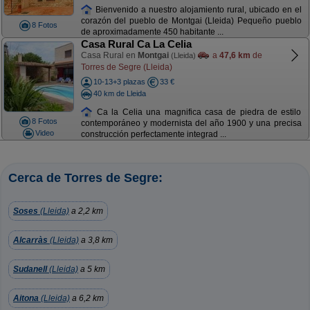
Bienvenido a nuestro alojamiento rural, ubicado en el
corazón del pueblo de Montgai (Lleida) Pequeño pueblo
8 Fotos
de aproximadamente 450 habitante ...
Casa Rural Ca La Celia
Casa Rural en
Montgai
a
47,6 km
de
(Lleida)
Torres de Segre (Lleida)
10-13+3 plazas
33 €
40 km de Lleida
Ca la Celia una magnifica casa de piedra de estilo
8 Fotos
contemporáneo y modernista del año 1900 y una precisa
Video
construcción perfectamente integrad ...
Cerca de Torres de Segre:
Soses
(Lleida)
a 2,2 km
Alcarràs
(Lleida)
a 3,8 km
Sudanell
(Lleida)
a 5 km
Aitona
(Lleida)
a 6,2 km