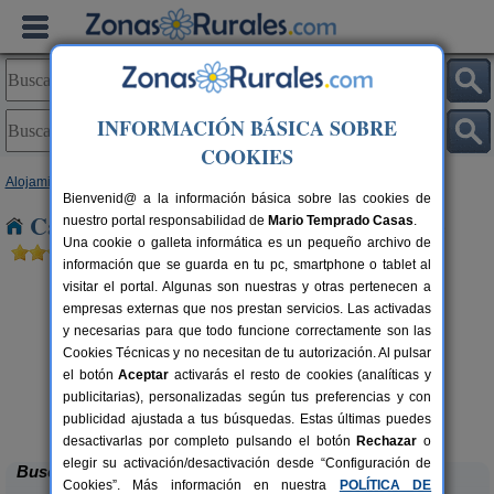
INFORMACIÓN BÁSICA SOBRE
COOKIES
Alojamientos
>
Cataluña
>
Lleida
> Torres de Segre
Bienvenid@ a la información básica sobre las cookies de
Casas Rurales cerca de Torres de Segre
nuestro portal responsabilidad de
Mario Temprado Casas
.
Una cookie o galleta informática es un pequeño archivo de
información que se guarda en tu pc, smartphone o tablet al
visitar el portal. Algunas son nuestras y otras pertenecen a
empresas externas que nos prestan servicios. Las activadas
y necesarias para que todo funcione correctamente son las
Cookies Técnicas y no necesitan de tu autorización. Al pulsar
el botón
Aceptar
activarás el resto de cookies (analíticas y
publicitarias), personalizadas según tus preferencias y con
Casa Sisquet
rs.
10-15+2 pers.
 €
28 €
publicidad ajustada a tus búsquedas. Estas últimas puedes
Montcortes (Lleida)
desde
desactivarlas por completo pulsando el botón
Rechazar
o
elegir su activación/desactivación desde “Configuración de
Buscar
Cookies”. Más información en nuestra
POLÍTICA DE