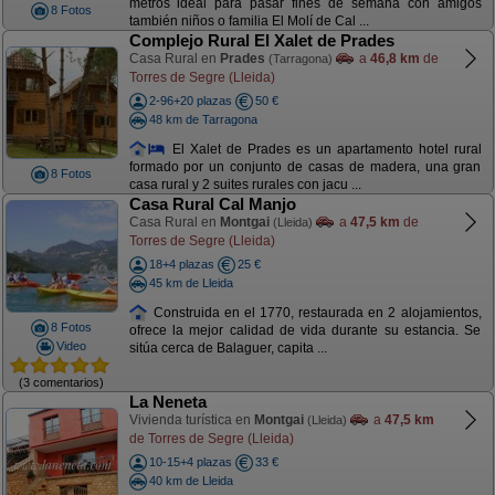
metros ideal para pasar fines de semana con amigos
8 Fotos
también niños o familia El Molí de Cal ...
Complejo Rural El Xalet de Prades
Casa Rural en
Prades
a
46,8 km
de
(Tarragona)
Torres de Segre (Lleida)
2-96+20 plazas
50 €
48 km de Tarragona
El Xalet de Prades es un apartamento hotel rural
formado por un conjunto de casas de madera, una gran
8 Fotos
casa rural y 2 suites rurales con jacu ...
Casa Rural Cal Manjo
Casa Rural en
Montgai
a
47,5 km
de
(Lleida)
Torres de Segre (Lleida)
18+4 plazas
25 €
45 km de Lleida
Construida en el 1770, restaurada en 2 alojamientos,
8 Fotos
ofrece la mejor calidad de vida durante su estancia. Se
Video
sitúa cerca de Balaguer, capita ...
(3 comentarios)
La Neneta
Vivienda turística en
Montgai
a
47,5 km
(Lleida)
de Torres de Segre (Lleida)
10-15+4 plazas
33 €
40 km de Lleida