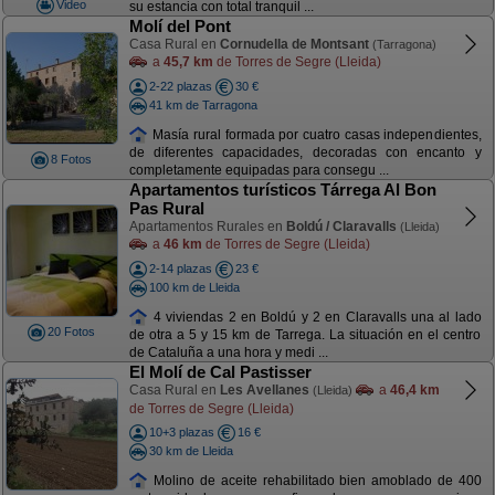
Video
su estancia con total tranquil ...
Molí del Pont
Casa Rural en
Cornudella de Montsant
(Tarragona)
a
45,7 km
de Torres de Segre (Lleida)
2-22 plazas
30 €
41 km de Tarragona
Masía rural formada por cuatro casas independientes,
de diferentes capacidades, decoradas con encanto y
8 Fotos
completamente equipadas para consegu ...
Apartamentos turísticos Tárrega Al Bon
Pas Rural
Apartamentos Rurales en
Boldú / Claravalls
(Lleida)
a
46 km
de Torres de Segre (Lleida)
2-14 plazas
23 €
100 km de Lleida
4 viviendas 2 en Boldú y 2 en Claravalls una al lado
20 Fotos
de otra a 5 y 15 km de Tarrega. La situación en el centro
de Cataluña a una hora y medi ...
El Molí de Cal Pastisser
Casa Rural en
Les Avellanes
a
46,4 km
(Lleida)
de Torres de Segre (Lleida)
10+3 plazas
16 €
30 km de Lleida
Molino de aceite rehabilitado bien amoblado de 400