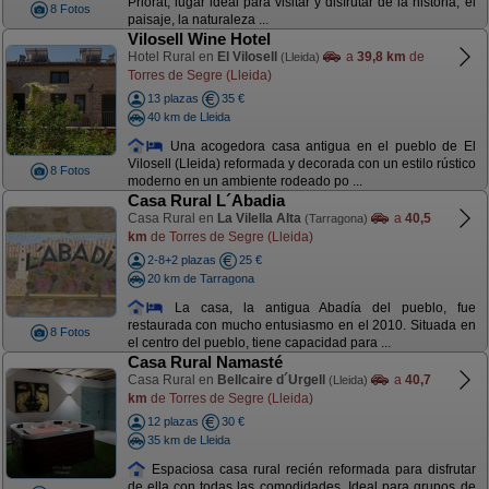
Priorat, lugar ideal para visitar y disfrutar de la historia, el
8 Fotos
paisaje, la naturaleza ...
Vilosell Wine Hotel
Hotel Rural en
El Vilosell
a
39,8 km
de
(Lleida)
Torres de Segre (Lleida)
13 plazas
35 €
40 km de Lleida
Una acogedora casa antigua en el pueblo de El
Vilosell (Lleida) reformada y decorada con un estilo rústico
8 Fotos
moderno en un ambiente rodeado po ...
Casa Rural L´Abadia
Casa Rural en
La Vilella Alta
a
40,5
(Tarragona)
km
de Torres de Segre (Lleida)
2-8+2 plazas
25 €
20 km de Tarragona
La casa, la antigua Abadía del pueblo, fue
restaurada con mucho entusiasmo en el 2010. Situada en
8 Fotos
el centro del pueblo, tiene capacidad para ...
Casa Rural Namasté
Casa Rural en
Bellcaire d´Urgell
a
40,7
(Lleida)
km
de Torres de Segre (Lleida)
12 plazas
30 €
35 km de Lleida
Espaciosa casa rural recién reformada para disfrutar
de ella con todas las comodidades. Ideal para grupos de