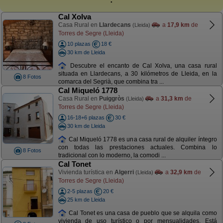
Cal Xolva
Casa Rural en
Llardecans
a
17,9 km
de
(Lleida)
Torres de Segre (Lleida)
10 plazas
18 €
30 km de Lleida
Descubre el encanto de Cal Xolva, una casa rural
situada en Llardecans, a 30 kilómetros de Lleida, en la
8 Fotos
comarca del Segrià, que combina tra ...
Cal Miqueló 1778
Casa Rural en
Puiggròs
a
31,3 km
de
(Lleida)
Torres de Segre (Lleida)
16-18+6 plazas
30 €
30 km de Lleida
Cal Miqueló 1778 es una casa rural de alquiler íntegro
con todas las prestaciones actuales. Combina lo
8 Fotos
tradicional con lo moderno, la comodi ...
Cal Tonet
Vivienda turística en
Algerri
a
32,9 km
de
(Lleida)
Torres de Segre (Lleida)
2-5 plazas
20 €
25 km de Lleida
Cal Tonet es una casa de pueblo que se alquila como
vivienda de uso turístico o por mensualidades. Está