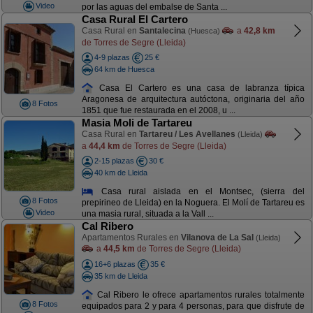
Video
por las aguas del embalse de Santa ...
Casa Rural El Cartero
Casa Rural en
Santalecina
a
42,8 km
(Huesca)
de Torres de Segre (Lleida)
4-9 plazas
25 €
64 km de Huesca
Casa El Cartero es una casa de labranza típica
Aragonesa de arquitectura autóctona, originaria del año
8 Fotos
1851 que fue restaurada en el 2008, u ...
Masia Moli de Tartareu
Casa Rural en
Tartareu / Les Avellanes
(Lleida)
a
44,4 km
de Torres de Segre (Lleida)
2-15 plazas
30 €
40 km de Lleida
Casa rural aislada en el Montsec, (sierra del
8 Fotos
prepirineo de Lleida) en la Noguera. El Molí de Tartareu es
Video
una masia rural, situada a la Vall ...
Cal Ribero
Apartamentos Rurales en
Vilanova de La Sal
(Lleida)
a
44,5 km
de Torres de Segre (Lleida)
16+6 plazas
35 €
35 km de Lleida
Cal Ribero le ofrece apartamentos rurales totalmente
8 Fotos
equipados para 2 y para 4 personas, para que disfrute de