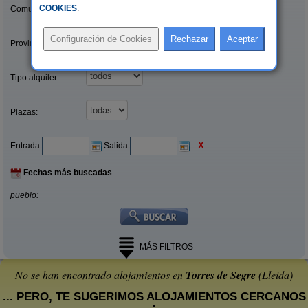
COOKIES
.
Comunidades:
Provincias/Islas:
Tipo alquiler:
Plazas:
X
Entrada:
Salida:
Fechas más buscadas
pueblo:
MÁS FILTROS
No se han encontrado alojamientos en
Torres de Segre
(Lleida)
... PERO, TE SUGERIMOS ALOJAMIENTOS CERCANOS
: