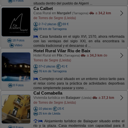
8 Fotos
situada dentro del pueblo de Algerri ...
Ca Calbet
Casa Rural en
Margalef
a
34,2 km
(Tarragona)
de Torres de Segre (Lleida)
2-7+2 plazas
69 €
89 km de Tarragona
Casa fundada en el siglo XVI, 1570, ahora reformada
18 Fotos
con las ventajas del siglo XXI, en ella encontrara la
Video
comida tradicional y el descanso d ...
Hotel Rural Vilar Riu de Baix
Hotel Rural en
Flix
a
34,3 km
de
(Tarragona)
Torres de Segre (Lleida)
37+2 plazas
41 €
76 km de Tarragona
Complejo rural situado en un entorno único tanto para
el relax como para la práctica de actividades deportivas
8 Fotos
como simplemete pasear y cono ...
Cal Comabella
Vivienda turística en
Balaguer
a
37,3 km
(Lleida)
de Torres de Segre (Lleida)
10 plazas
25 €
25 km de Lleida
Alojamiento turístico de Balaguer situado entre el
río y la plaza. Casa modernista con capacidad para 8
8 Fotos