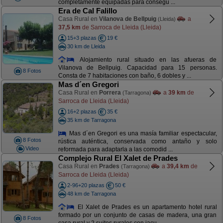
completamente equipadas para consegu ...
Era de Cal Falillo
Casa Rural en
Vilanova de Bellpuig
a
(Lleida)
37,5 km
de Sarroca de Lleida (Lleida)
15+3 plazas
19 €
30 km de Lleida
Alojamiento rural situado en las afueras de
Vilanova de Bellpuig. Capacidad para 15 personas.
8 Fotos
Consta de 7 habitaciones con baño, 6 dobles y ...
Mas d´en Gregori
Casa Rural en
Porrera
a
39 km
de
(Tarragona)
Sarroca de Lleida (Lleida)
16+2 plazas
35 €
35 km de Tarragona
Mas d´en Gregori es una masía familiar espectacular,
8 Fotos
rústica auténtica, conservada como antaño y solo
Video
reformada para adaptarla a las comodid ...
Complejo Rural El Xalet de Prades
Casa Rural en
Prades
a
39,4 km
de
(Tarragona)
Sarroca de Lleida (Lleida)
2-96+20 plazas
50 €
48 km de Tarragona
El Xalet de Prades es un apartamento hotel rural
formado por un conjunto de casas de madera, una gran
8 Fotos