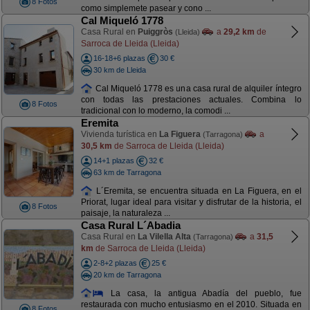
8 Fotos
como simplemete pasear y cono ...
Cal Miqueló 1778
Casa Rural en
Puiggròs
a
29,2 km
de
(Lleida)
Sarroca de Lleida (Lleida)
16-18+6 plazas
30 €
30 km de Lleida
Cal Miqueló 1778 es una casa rural de alquiler íntegro
con todas las prestaciones actuales. Combina lo
8 Fotos
tradicional con lo moderno, la comodi ...
Eremita
Vivienda turística en
La Figuera
a
(Tarragona)
30,5 km
de Sarroca de Lleida (Lleida)
14+1 plazas
32 €
63 km de Tarragona
L´Eremita, se encuentra situada en La Figuera, en el
Priorat, lugar ideal para visitar y disfrutar de la historia, el
8 Fotos
paisaje, la naturaleza ...
Casa Rural L´Abadia
Casa Rural en
La Vilella Alta
a
31,5
(Tarragona)
km
de Sarroca de Lleida (Lleida)
2-8+2 plazas
25 €
20 km de Tarragona
La casa, la antigua Abadía del pueblo, fue
restaurada con mucho entusiasmo en el 2010. Situada en
8 Fotos