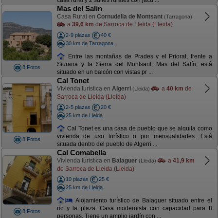
casa rural y 2 suites rurales con jacu ...
Mas del Salin
Casa Rural en
Cornudella de Montsant
(Tarragona)
a
39,6 km
de Sarroca de Lleida (Lleida)
2-9 plazas
40 €
30 km de Tarragona
Entre las montañas de Prades y el Priorat, frente a
Siurana y la Sierra del Montsant, Mas del Salín, está
8 Fotos
situado en un balcón con vistas pr ...
Cal Tonet
Vivienda turística en
Algerri
a
40 km
de
(Lleida)
Sarroca de Lleida (Lleida)
2-5 plazas
20 €
25 km de Lleida
Cal Tonet es una casa de pueblo que se alquila como
vivienda de uso turístico o por mensualidades. Está
8 Fotos
situada dentro del pueblo de Algerri ...
Cal Comabella
Vivienda turística en
Balaguer
a
41,9 km
(Lleida)
de Sarroca de Lleida (Lleida)
10 plazas
25 €
25 km de Lleida
Alojamiento turístico de Balaguer situado entre el
río y la plaza. Casa modernista con capacidad para 8
8 Fotos
personas. Tiene un amplio jardín con ...