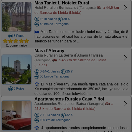
Mas Taniet L´Hotelet Rural
Hotel Rural en
Benissanet
a
44,5 km
(Tarragona)
de Sarroca de Lleida (Lleida)
16+8 plazas
38 €
45 km de Tarragona
Mas Taniet, es un exclusivo hotel rural y familiar, de 8
8 Fotos
habitaciones en el cual los aromas de la naturaleza y el
silencio se funden para br ...
(1 comentario)
Mas d´Alerany
Casa Rural en
La Serra d´Almos / Tivissa
a
45 km
de Sarroca de Lleida
(Tarragona)
(Lleida)
8-14+1 plazas
25 €
50 km de Tarragona
El Mas d´Alerany una masía típica catalana del siglo
8 Fotos
XV completamente reformada de 350 m2, incluye una sala
de estar de 100m2 con televisión ...
Apartamentos Rurales Casa Piñol
Apartamentos Rurales en
Batea
a
(Tarragona)
45,8 km
de Sarroca de Lleida (Lleida)
2-12+3 plazas
32 €
100 km de Tarragona
4 apartamentos rurales completamente equipados e