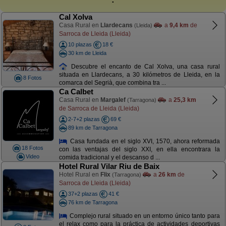
Cal Xolva
Casa Rural en
Llardecans
a
9,4 km
de
(Lleida)
Sarroca de Lleida (Lleida)
10 plazas
18 €
30 km de Lleida
Descubre el encanto de Cal Xolva, una casa rural
situada en Llardecans, a 30 kilómetros de Lleida, en la
8 Fotos
comarca del Segrià, que combina tra ...
Ca Calbet
Casa Rural en
Margalef
a
25,3 km
(Tarragona)
de Sarroca de Lleida (Lleida)
2-7+2 plazas
69 €
89 km de Tarragona
Casa fundada en el siglo XVI, 1570, ahora reformada
18 Fotos
con las ventajas del siglo XXI, en ella encontrara la
Video
comida tradicional y el descanso d ...
Hotel Rural Vilar Riu de Baix
Hotel Rural en
Flix
a
26 km
de
(Tarragona)
Sarroca de Lleida (Lleida)
37+2 plazas
41 €
76 km de Tarragona
Complejo rural situado en un entorno único tanto para
el relax como para la práctica de actividades deportivas