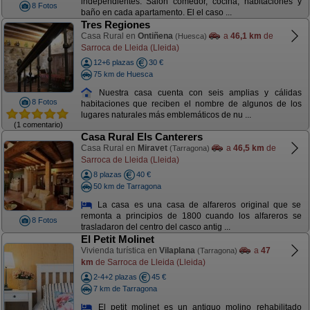
independientes. Salón comedor, cocina, habitaciones y
8 Fotos
baño en cada apartamento. El el caso ...
Tres Regiones
Casa Rural en
Ontiñena
a
46,1 km
de
(Huesca)
Sarroca de Lleida (Lleida)
12+6 plazas
30 €
75 km de Huesca
Nuestra casa cuenta con seis amplias y cálidas
8 Fotos
habitaciones que reciben el nombre de algunos de los
lugares naturales más emblemáticos de nu ...
(1 comentario)
Casa Rural Els Canterers
Casa Rural en
Miravet
a
46,5 km
de
(Tarragona)
Sarroca de Lleida (Lleida)
8 plazas
40 €
50 km de Tarragona
La casa es una casa de alfareros original que se
remonta a principios de 1800 cuando los alfareros se
8 Fotos
trasladaron del centro del casco antig ...
El Petit Molinet
Vivienda turística en
Vilaplana
a
47
(Tarragona)
km
de Sarroca de Lleida (Lleida)
2-4+2 plazas
45 €
7 km de Tarragona
El petit molinet es un antiguo molino rehabilitado