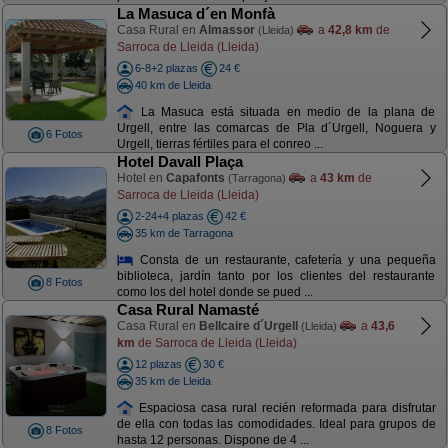
La Masuca d´en Monfà
Casa Rural en
Almassor
a
42,8 km
de
(Lleida)
Sarroca de Lleida (Lleida)
6-8+2 plazas
24 €
40 km de Lleida
La Masuca está situada en medio de la plana de
Urgell, entre las comarcas de Pla d´Urgell, Noguera y
6 Fotos
Urgell, tierras fértiles para el conreo ...
Hotel Davall Plaça
Hotel en
Capafonts
a
43 km
de
(Tarragona)
Sarroca de Lleida (Lleida)
2-24+4 plazas
42 €
35 km de Tarragona
Consta de un restaurante, cafetería y una pequeña
biblioteca, jardín tanto por los clientes del restaurante
8 Fotos
como los del hotel donde se pued ...
Casa Rural Namasté
Casa Rural en
Bellcaire d´Urgell
a
43,6
(Lleida)
km
de Sarroca de Lleida (Lleida)
12 plazas
30 €
35 km de Lleida
Espaciosa casa rural recién reformada para disfrutar
de ella con todas las comodidades. Ideal para grupos de
8 Fotos
hasta 12 personas. Dispone de 4 ...