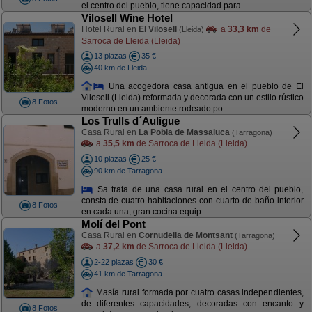
el centro del pueblo, tiene capacidad para ...
Vilosell Wine Hotel
Hotel Rural en
El Vilosell
a
33,3 km
de
(Lleida)
Sarroca de Lleida (Lleida)
13 plazas
35 €
40 km de Lleida
Una acogedora casa antigua en el pueblo de El
Vilosell (Lleida) reformada y decorada con un estilo rústico
8 Fotos
moderno en un ambiente rodeado po ...
Los Trulls d´Auligue
Casa Rural en
La Pobla de Massaluca
(Tarragona)
a
35,5 km
de Sarroca de Lleida (Lleida)
10 plazas
25 €
90 km de Tarragona
Sa trata de una casa rural en el centro del pueblo,
consta de cuatro habitaciones con cuarto de baño interior
8 Fotos
en cada una, gran cocina equip ...
Molí del Pont
Casa Rural en
Cornudella de Montsant
(Tarragona)
a
37,2 km
de Sarroca de Lleida (Lleida)
2-22 plazas
30 €
41 km de Tarragona
Masía rural formada por cuatro casas independientes,
de diferentes capacidades, decoradas con encanto y
8 Fotos