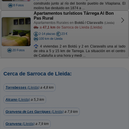
construido junto al río del bonito pueblo de Vilaplana. El
8 Fotos
molino fue destuido en 1874 a ...
Apartamentos turísticos Tárrega Al Bon
Pas Rural
Apartamentos Rurales en
Boldú / Claravalls
(Lleida)
a
47,1 km
de Sarroca de Lleida (Lleida)
2-14 plazas
23 €
100 km de Lleida
4 viviendas 2 en Boldú y 2 en Claravalls una al lado
20 Fotos
de otra a 5 y 15 km de Tarrega. La situación en el centro
de Cataluña a una hora y medi ...
Cerca de Sarroca de Lleida:
Torrebesses
(Lleida)
a 4,8 km
Alcano
(Lleida)
a 5,3 km
Granyena de Les Garrigues
(Lleida)
a 7,9 km
Granyena
(Lleida)
a 7,9 km