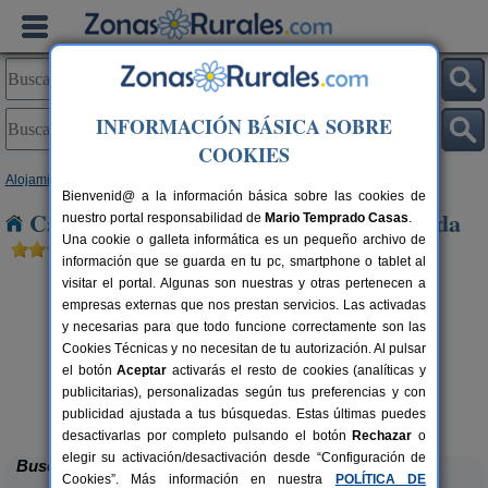
INFORMACIÓN BÁSICA SOBRE
COOKIES
Alojamientos
>
Cataluña
>
Lleida
> Sarroca de Lleida
Bienvenid@ a la información básica sobre las cookies de
Casas Rurales cerca de Sarroca de Lleida
nuestro portal responsabilidad de
Mario Temprado Casas
.
Una cookie o galleta informática es un pequeño archivo de
información que se guarda en tu pc, smartphone o tablet al
visitar el portal. Algunas son nuestras y otras pertenecen a
empresas externas que nos prestan servicios. Las activadas
y necesarias para que todo funcione correctamente son las
Cookies Técnicas y no necesitan de tu autorización. Al pulsar
el botón
Aceptar
activarás el resto de cookies (analíticas y
Apartamentos turísticos Tárrega
2-14 pers.
publicitarias), personalizadas según tus preferencias y con
23 €
Al Bon Pas Rural
rs.
desde
 €
publicidad ajustada a tus búsquedas. Estas últimas puedes
Boldú (Lleida)
desactivarlas por completo pulsando el botón
Rechazar
o
elegir su activación/desactivación desde “Configuración de
Buscar
Cookies”. Más información en nuestra
POLÍTICA DE