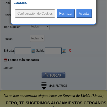
COOKIES
.
Comunidades:
Provincias/Islas:
Tipo alquiler:
Plazas:
X
Entrada:
Salida:
Fechas más buscadas
pueblo:
MÁS FILTROS
No se han encontrado alojamientos en
Sarroca de Lleida
(Lleida)
... PERO, TE SUGERIMOS ALOJAMIENTOS CERCANOS
: