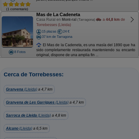
(1 comentario)
Mas de La Cadeneta
Casa Rural en
Mont-ral
a
44,8 km
de
(Tarragona)
Torrebesses (Lleida)
15 plazas
24 €
37 km de Tarragona
El Mas de la Cadeneta, es una masía del 1890 que ha
sido completamente restaurada manteniendo su encanto
8 Fotos
original, dispone de una amplia fin ...
Cerca de Torrebesses:
Granyena
(Lleida)
a 4,7 km
Granyena de Les Garrigues
(Lleida)
a 4,7 km
Sarroca de Lleida
(Lleida)
a 4,8 km
Alcano
(Lleida)
a 6,5 km