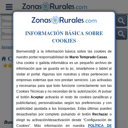
INFORMACIÓN BÁSICA SOBRE
COOKIES
Alojamientos
>
Cataluña
>
Lleida
> Torrebesses
Bienvenid@ a la información básica sobre las cookies de
Casas Rurales cerca de Torrebesses
nuestro portal responsabilidad de
Mario Temprado Casas
.
Una cookie o galleta informática es un pequeño archivo de
información que se guarda en tu pc, smartphone o tablet al
visitar el portal. Algunas son nuestras y otras pertenecen a
empresas externas que nos prestan servicios. Las activadas
y necesarias para que todo funcione correctamente son las
Cookies Técnicas y no necesitan de tu autorización. Al pulsar
el botón
Aceptar
activarás el resto de cookies (analíticas y
publicitarias), personalizadas según tus preferencias y con
Casa Sisquet
rs.
10-15+2 pers.
 €
28 €
publicidad ajustada a tus búsquedas. Estas últimas puedes
Montcortes (Lleida)
desde
desactivarlas por completo pulsando el botón
Rechazar
o
elegir su activación/desactivación desde “Configuración de
Buscar
Cookies”. Más información en nuestra
POLÍTICA DE