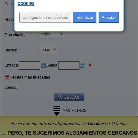
COOKIES
.
Comunidades:
Provincias/Islas:
Tipo alquiler:
Plazas:
X
Entrada:
Salida:
Fechas más buscadas
pueblo:
MÁS FILTROS
No se han encontrado alojamientos en
Torrebesses
(Lleida)
... PERO, TE SUGERIMOS ALOJAMIENTOS CERCANOS
: