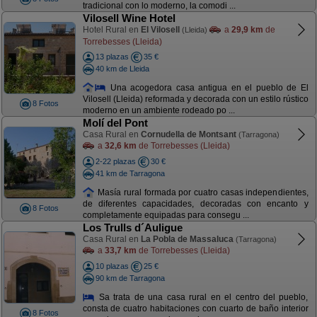
tradicional con lo moderno, la comodi ...
Vilosell Wine Hotel
Hotel Rural en
El Vilosell
a
29,9 km
de
(Lleida)
Torrebesses (Lleida)
13 plazas
35 €
40 km de Lleida
Una acogedora casa antigua en el pueblo de El
Vilosell (Lleida) reformada y decorada con un estilo rústico
8 Fotos
moderno en un ambiente rodeado po ...
Molí del Pont
Casa Rural en
Cornudella de Montsant
(Tarragona)
a
32,6 km
de Torrebesses (Lleida)
2-22 plazas
30 €
41 km de Tarragona
Masía rural formada por cuatro casas independientes,
de diferentes capacidades, decoradas con encanto y
8 Fotos
completamente equipadas para consegu ...
Los Trulls d´Auligue
Casa Rural en
La Pobla de Massaluca
(Tarragona)
a
33,7 km
de Torrebesses (Lleida)
10 plazas
25 €
90 km de Tarragona
Sa trata de una casa rural en el centro del pueblo,
consta de cuatro habitaciones con cuarto de baño interior
8 Fotos