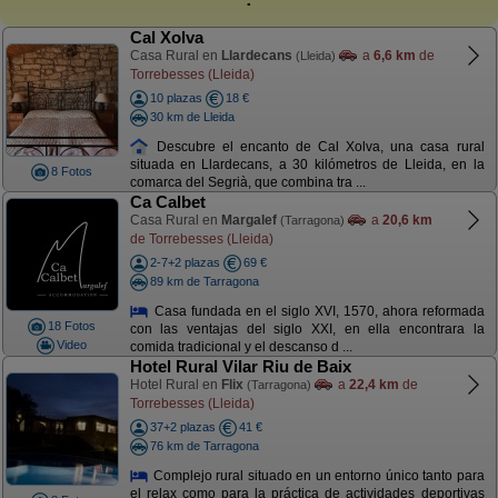
Cal Xolva
Casa Rural en
Llardecans
a
6,6 km
de
(Lleida)
Torrebesses (Lleida)
10 plazas
18 €
30 km de Lleida
Descubre el encanto de Cal Xolva, una casa rural
situada en Llardecans, a 30 kilómetros de Lleida, en la
8 Fotos
comarca del Segrià, que combina tra ...
Ca Calbet
Casa Rural en
Margalef
a
20,6 km
(Tarragona)
de Torrebesses (Lleida)
2-7+2 plazas
69 €
89 km de Tarragona
Casa fundada en el siglo XVI, 1570, ahora reformada
18 Fotos
con las ventajas del siglo XXI, en ella encontrara la
Video
comida tradicional y el descanso d ...
Hotel Rural Vilar Riu de Baix
Hotel Rural en
Flix
a
22,4 km
de
(Tarragona)
Torrebesses (Lleida)
37+2 plazas
41 €
76 km de Tarragona
Complejo rural situado en un entorno único tanto para
el relax como para la práctica de actividades deportivas