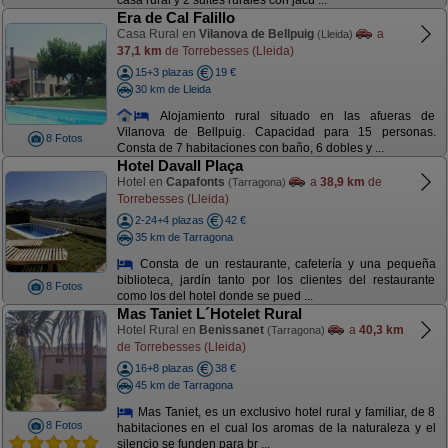
casa rural y 2 suites rurales con jacu ...
Era de Cal Falillo
Casa Rural en
Vilanova de Bellpuig
a
(Lleida)
37,1 km
de Torrebesses (Lleida)
15+3 plazas
19 €
30 km de Lleida
Alojamiento rural situado en las afueras de
Vilanova de Bellpuig. Capacidad para 15 personas.
8 Fotos
Consta de 7 habitaciones con baño, 6 dobles y ...
Hotel Davall Plaça
Hotel en
Capafonts
a
38,9 km
de
(Tarragona)
Torrebesses (Lleida)
2-24+4 plazas
42 €
35 km de Tarragona
Consta de un restaurante, cafetería y una pequeña
biblioteca, jardín tanto por los clientes del restaurante
8 Fotos
como los del hotel donde se pued ...
Mas Taniet L´Hotelet Rural
Hotel Rural en
Benissanet
a
40,3 km
(Tarragona)
de Torrebesses (Lleida)
16+8 plazas
38 €
45 km de Tarragona
Mas Taniet, es un exclusivo hotel rural y familiar, de 8
8 Fotos
habitaciones en el cual los aromas de la naturaleza y el
silencio se funden para br ...