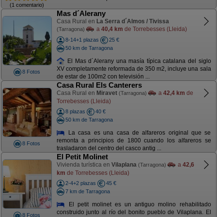
(1 comentario)
Mas d´Alerany
Casa Rural en
La Serra d´Almos / Tivissa
a
40,4 km
de Torrebesses (Lleida)
(Tarragona)
8-14+1 plazas
25 €
50 km de Tarragona
El Mas d´Alerany una masía típica catalana del siglo
XV completamente reformada de 350 m2, incluye una sala
8 Fotos
de estar de 100m2 con televisión ...
Casa Rural Els Canterers
Casa Rural en
Miravet
a
42,4 km
de
(Tarragona)
Torrebesses (Lleida)
8 plazas
40 €
50 km de Tarragona
La casa es una casa de alfareros original que se
remonta a principios de 1800 cuando los alfareros se
8 Fotos
trasladaron del centro del casco antig ...
El Petit Molinet
Vivienda turística en
Vilaplana
a
42,6
(Tarragona)
km
de Torrebesses (Lleida)
2-4+2 plazas
45 €
7 km de Tarragona
El petit molinet es un antiguo molino rehabilitado
construido junto al río del bonito pueblo de Vilaplana. El
8 Fotos