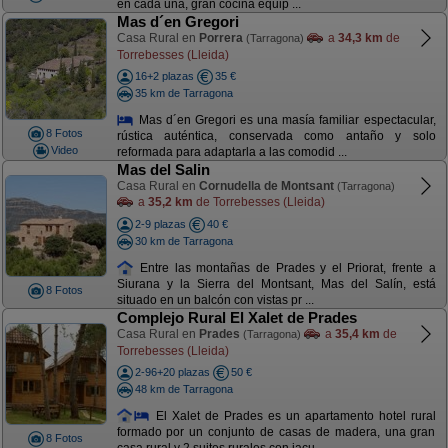
en cada una, gran cocina equip ...
Mas d´en Gregori
Casa Rural en
Porrera
a
34,3 km
de
(Tarragona)
Torrebesses (Lleida)
16+2 plazas
35 €
35 km de Tarragona
Mas d´en Gregori es una masía familiar espectacular,
8 Fotos
rústica auténtica, conservada como antaño y solo
Video
reformada para adaptarla a las comodid ...
Mas del Salin
Casa Rural en
Cornudella de Montsant
(Tarragona)
a
35,2 km
de Torrebesses (Lleida)
2-9 plazas
40 €
30 km de Tarragona
Entre las montañas de Prades y el Priorat, frente a
Siurana y la Sierra del Montsant, Mas del Salín, está
8 Fotos
situado en un balcón con vistas pr ...
Complejo Rural El Xalet de Prades
Casa Rural en
Prades
a
35,4 km
de
(Tarragona)
Torrebesses (Lleida)
2-96+20 plazas
50 €
48 km de Tarragona
El Xalet de Prades es un apartamento hotel rural
formado por un conjunto de casas de madera, una gran
8 Fotos