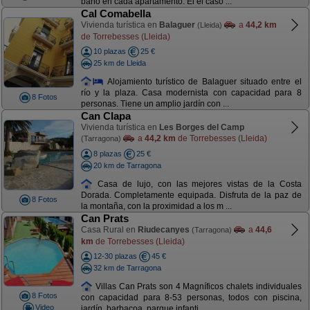
baño en cada apartamento. El el caso ...
Cal Comabella
Vivienda turística en
Balaguer
a
44,2 km
(Lleida)
de Torrebesses (Lleida)
10 plazas
25 €
25 km de Lleida
Alojamiento turístico de Balaguer situado entre el
río y la plaza. Casa modernista con capacidad para 8
8 Fotos
personas. Tiene un amplio jardín con ...
Can Clapa
Vivienda turística en
Les Borges del Camp
a
44,2 km
de Torrebesses (Lleida)
(Tarragona)
8 plazas
25 €
20 km de Tarragona
Casa de lujo, con las mejores vistas de la Costa
Dorada. Completamente equipada. Disfruta de la paz de
8 Fotos
la montaña, con la proximidad a los m ...
Can Prats
Casa Rural en
Riudecanyes
a
44,6
(Tarragona)
km
de Torrebesses (Lleida)
12-30 plazas
45 €
32 km de Tarragona
Villas Can Prats son 4 Magníficos chalets individuales
8 Fotos
con capacidad para 8-53 personas, todos con piscina,
Video
jardín, barbacoa, parque infanti ...