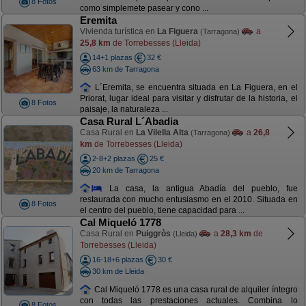
8 Fotos
como simplemete pasear y cono ...
Eremita
Vivienda turística en
La Figuera
a
(Tarragona)
25,8 km
de Torrebesses (Lleida)
14+1 plazas
32 €
63 km de Tarragona
L´Eremita, se encuentra situada en La Figuera, en el
Priorat, lugar ideal para visitar y disfrutar de la historia, el
8 Fotos
paisaje, la naturaleza ...
Casa Rural L´Abadia
Casa Rural en
La Vilella Alta
a
26,8
(Tarragona)
km
de Torrebesses (Lleida)
2-8+2 plazas
25 €
20 km de Tarragona
La casa, la antigua Abadía del pueblo, fue
restaurada con mucho entusiasmo en el 2010. Situada en
8 Fotos
el centro del pueblo, tiene capacidad para ...
Cal Miqueló 1778
Casa Rural en
Puiggròs
a
28,3 km
de
(Lleida)
Torrebesses (Lleida)
16-18+6 plazas
30 €
30 km de Lleida
Cal Miqueló 1778 es una casa rural de alquiler íntegro
con todas las prestaciones actuales. Combina lo
8 Fotos