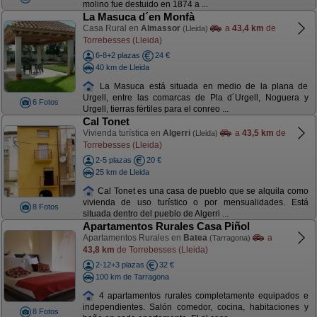
molino fue destuido en 1874 a ...
La Masuca d´en Monfà
Casa Rural en
Almassor
a
43,4 km
de
(Lleida)
Torrebesses (Lleida)
6-8+2 plazas
24 €
40 km de Lleida
La Masuca está situada en medio de la plana de
Urgell, entre las comarcas de Pla d´Urgell, Noguera y
6 Fotos
Urgell, tierras fértiles para el conreo ...
Cal Tonet
Vivienda turística en
Algerri
a
43,5 km
de
(Lleida)
Torrebesses (Lleida)
2-5 plazas
20 €
25 km de Lleida
Cal Tonet es una casa de pueblo que se alquila como
vivienda de uso turístico o por mensualidades. Está
8 Fotos
situada dentro del pueblo de Algerri ...
Apartamentos Rurales Casa Piñol
Apartamentos Rurales en
Batea
a
(Tarragona)
43,8 km
de Torrebesses (Lleida)
2-12+3 plazas
32 €
100 km de Tarragona
4 apartamentos rurales completamente equipados e
independientes. Salón comedor, cocina, habitaciones y
8 Fotos