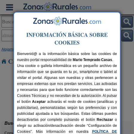
INFORMACIÓN BÁSICA SOBRE
COOKIES
Alojamientos
>
Cataluña
>
Lleida
> Almassor
Bienvenid@ a la información básica sobre las cookies de
Casas Rurales en Almassor
nuestro portal responsabilidad de
Mario Temprado Casas
.
Una cookie o galleta informática es un pequeño archivo de
información que se guarda en tu pc, smartphone o tablet al
visitar el portal. Algunas son nuestras y otras pertenecen a
empresas externas que nos prestan servicios. Las activadas
y necesarias para que todo funcione correctamente son las
Cookies Técnicas y no necesitan de tu autorización. Al pulsar
el botón
Aceptar
activarás el resto de cookies (analíticas y
Casa Sisquet
rs.
10-15+2 pers.
publicitarias), personalizadas según tus preferencias y con
 €
28 €
Montcortes (Lleida)
desde
publicidad ajustada a tus búsquedas. Estas últimas puedes
desactivarlas por completo pulsando el botón
Rechazar
o
Buscar
elegir su activación/desactivación desde “Configuración de
Cookies”. Más información en nuestra
POLÍTICA DE
Comunidades: