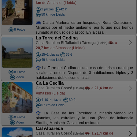
km
de Almassor (Lleida)
2 plazas
42 €
50 km de Lleida
Ca La Martona es un hospedaje Rural Consciente.
Miramos por el medio ambiente, por lo que nos hemos
8 Fotos
sumado al no uso de plástico. En la casa ...
La Torre del Codina
Casa Rural en
El Talladell / Tàrrega
a
(Lleida)
20,7 km
de Almassor (Lleida)
15+1 plazas
35 €
49 km de Lleida
La Torre del Codina es una casa de turismo rural que
8 Fotos
se alquila entera. Dispone de 3 habitaciones triples y 3
Video
habitaciones dobles con una ca ...
Ca La Cecília
Casa Rural en
Coscó
a
21,4 km
de
(Lleida)
Almassor (Lleida)
4-10+4 plazas
30 €
57 km de Lleida
La Casa de las Estrellas: alucinarás viendo los
8 Fotos
planetas, las estrellas y la luna (Zona de Influencia
Video
Starlihg Montsec). Casa rural restaura ...
Cal Albareda
Casa Rural en
Coscó
a
21,4 km
de
(Lleida)