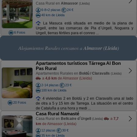
Casa Rural en
Almassor
(Lleida)
6-8+2 plazas
24 €
40 km de Lleida
La Masuca está situada en medio de la plana de
Urgell, entre las comarcas de Pla d´Urgell, Noguera y
6 Fotos
Urgell, tierras fértiles para el conreo ...
Alojamientos Rurales cercanos a
Almassor (Lleida)
Apartamentos turísticos Tárrega Al Bon
Pas Rural
Apartamentos Rurales en
Boldú / Claravalls
(Lleida)
a
4,6 km
de Almassor (Lleida)
2-14 plazas
23 €
100 km de Lleida
4 viviendas 2 en Boldú y 2 en Claravalls una al lado
20 Fotos
de otra a 5 y 15 km de Tarrega. La situación en el centro
de Cataluña a una hora y medi ...
Casa Rural Namasté
Casa Rural en
Bellcaire d´Urgell
a
7,7
(Lleida)
km
de Almassor (Lleida)
12 plazas
30 €
35 km de Lleida