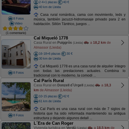
2-4+1 plazas
40 €
40 km de Lleida
Casa rural romántica, cama con movimiento, leds y
8 Fotos
música, también jacuzzi-hidromasaje privado para 2 en
Video
habitación. Sillón Tántrico, juegos ...
(1 comentario)
Cal Miqueló 1778
Casa Rural en
Puiggròs
a
18,2 km
de
(Lleida)
Almassor (Lleida)
16-18+6 plazas
30 €
30 km de Lleida
Cal Miqueló 1778 es una casa rural de alquiler íntegro
con todas las prestaciones actuales. Combina lo
8 Fotos
tradicional con lo moderno, la comodi ...
Cal París Rural
Casa Rural en
Donzell d´Urgell
a
18,3
(Lleida)
km
de Almassor (Lleida)
10-15 plazas
42 €
61 km de Lleida
Cal París es una casa rural con más de 7 siglos de
historia que ha sido reformada manteniendo su antigua
8 Fotos
estructura y dejando algunos detall ...
L´Era de Can Roger
Vivienda turística en
Verdú
a
18,5 km
de
(Lleida)