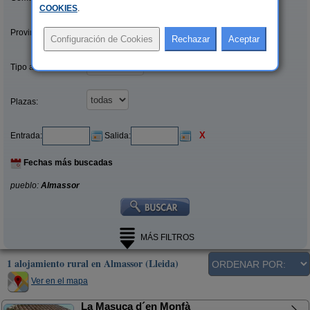
COOKIES
.
Provincias/Islas:
Tipo alquiler:
Plazas:
X
Entrada:
Salida:
Fechas más buscadas
pueblo:
Almassor
MÁS FILTROS
1 alojamiento rural en Almassor (Lleida)
Ver en el mapa
La Masuca d´en Monfà