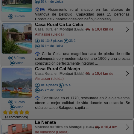
30 km de Lleida
Alojamiento rural situado en las afueras de
Vilanova de Bellpuig. Capacidad para 15 personas.
8 Fotos
Consta de 7 habitaciones con baño, 6 dobles y ...
Casa Rural Ca La Celia
Casa Rural en
Montgai
a
10,4 km
de
(Lleida)
Almassor (Lleida)
10-13+3 plazas
33 €
40 km de Lleida
Ca la Celia una magnifica casa de piedra de estilo
8 Fotos
contemporáneo y modernista del año 1900 y una precisa
Video
construcción perfectamente integrad ...
Casa Rural Cal Manjo
Casa Rural en
Montgai
a
10,4 km
de
(Lleida)
Almassor (Lleida)
18+4 plazas
25 €
45 km de Lleida
Construida en el 1770, restaurada en 2 alojamientos,
8 Fotos
ofrece la mejor calidad de vida durante su estancia. Se
Video
sitúa cerca de Balaguer, capita ...
(3 comentarios)
La Neneta
Vivienda turística en
Montgai
a
10,4 km
(Lleida)
de Almassor (Lleida)