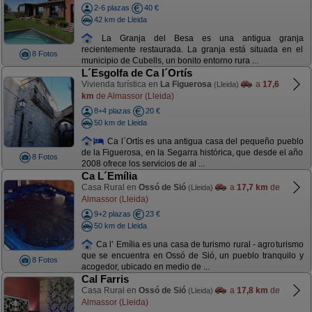
2-6 plazas
40 €
42 km de Lleida
La Granja del Besa es una antigua granja
recientemente restaurada. La granja está situada en el
8 Fotos
municipio de Cubells, un bonito entorno rura ...
L´Esgolfa de Ca l´Ortís
Vivienda turística en
La Figuerosa
a
17,6
(Lleida)
km
de Almassor (Lleida)
8+4 plazas
20 €
50 km de Lleida
Ca l´Ortís es una antigua casa del pequeño pueblo
de la Figuerosa, en la Segarra histórica, que desde el año
8 Fotos
2008 ofrece los servicios de al ...
Ca L´Emília
Casa Rural en
Ossó de Sió
a
17,7 km
de
(Lleida)
Almassor (Lleida)
9+2 plazas
23 €
50 km de Lleida
Ca l’ Emília es una casa de turismo rural - agroturismo
que se encuentra en Ossó de Sió, un pueblo tranquilo y
8 Fotos
acogedor, ubicado en medio de ...
Cal Farris
Casa Rural en
Ossó de Sió
a
17,8 km
de
(Lleida)
Almassor (Lleida)