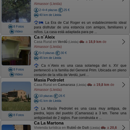
Almassor (Lleida)
2-4+4 plazas
25 €
40 km de Lleida
La Era de Cal Roger es un establecimiento ideal
8 Fotos
para disfrutar de una estancia con amigos, familiares y
Video
niños. La casa está adaptada para pe ...
Ca n´Aleix
Casa Rural en
Verdú
a
18,9 km
de
(Lleida)
Almassor (Lleida)
5+3 plazas
30 €
45 km de Lleida
Ca n´Aleix es una casa solariega del s. XV que
8 Fotos
perteneció a la familia del General Prim. Ubicada en pleno
Video
corazón de la villa de Verdú, junt ...
Masia Pedrolet
Casa Rural en
Camarasa
a
19,8 km
de
(Lleida)
Almassor (Lleida)
10 plazas
26 €
41 km de Lleida
La Masía Pedrolet es una casa muy antigua, de
piedra, lejos del pueblo (Camarasa) a 3 km. Tiene una
8 Fotos
antigüedad de 2 siglos. Fue construida e ...
Ca La Martona
Vivienda turística en
Rubió de Dalt
a
20,6
(Lleida)