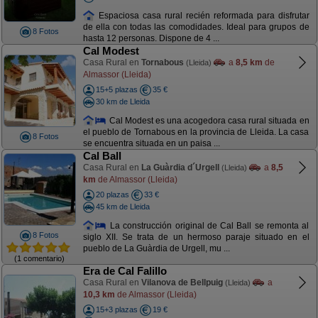
Espaciosa casa rural recién reformada para disfrutar
de ella con todas las comodidades. Ideal para grupos de
8 Fotos
hasta 12 personas. Dispone de 4 ...
Cal Modest
Casa Rural en
Tornabous
a
8,5 km
de
(Lleida)
Almassor (Lleida)
15+5 plazas
35 €
30 km de Lleida
Cal Modest es una acogedora casa rural situada en
el pueblo de Tornabous en la provincia de Lleida. La casa
8 Fotos
se encuentra situada en un paisa ...
Cal Ball
Casa Rural en
La Guàrdia d´Urgell
a
8,5
(Lleida)
km
de Almassor (Lleida)
20 plazas
33 €
45 km de Lleida
La construcción original de Cal Ball se remonta al
8 Fotos
siglo XII. Se trata de un hermoso paraje situado en el
pueblo de La Guàrdia de Urgell, mu ...
(1 comentario)
Era de Cal Falillo
Casa Rural en
Vilanova de Bellpuig
a
(Lleida)
10,3 km
de Almassor (Lleida)
15+3 plazas
19 €