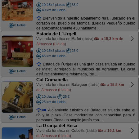
10-15+4 plazas
33 €
40 km de Lleida
Bienvenido a nuestro alojamiento rural, ubicado en el
corazón del pueblo de Montgai (Lleida) Pequeño pueblo
8 Fotos
de aproximadamente 450 habitante ...
Estada de L´Urgell
Vivienda turística en
Mafet
a
15,3 km
de
(Lleida)
Almassor (Lleida)
10-16+3 plazas
28 €
65 km de Lleida
Estada de l´Urgell es una gran casa situada en pueblo
de Mafet, agregado al municipio de Agramunt. La casa
8 Fotos
está recientemente reformada, ide ...
Cal Comabella
Vivienda turística en
Balaguer
a
15,5 km
(Lleida)
de Almassor (Lleida)
10 plazas
25 €
25 km de Lleida
Alojamiento turístico de Balaguer situado entre el
río y la plaza. Casa modernista con capacidad para 8
8 Fotos
personas. Tiene un amplio jardín con ...
La Granja del Besa
Vivienda turística en
Cubells
a
16,1 km
(Lleida)
de Almassor (Lleida)