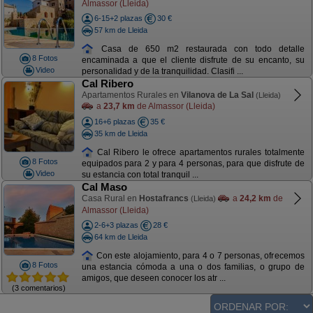
Almassor (Lleida)
6-15+2 plazas
30 €
57 km de Lleida
Casa de 650 m2 restaurada con todo detalle
8 Fotos
encaminada a que el cliente disfrute de su encanto, su
Video
personalidad y de la tranquilidad. Clasifi ...
Cal Ribero
Apartamentos Rurales en
Vilanova de La Sal
(Lleida)
a
23,7 km
de Almassor (Lleida)
16+6 plazas
35 €
35 km de Lleida
Cal Ribero le ofrece apartamentos rurales totalmente
8 Fotos
equipados para 2 y para 4 personas, para que disfrute de
Video
su estancia con total tranquil ...
Cal Maso
Casa Rural en
Hostafrancs
a
24,2 km
de
(Lleida)
Almassor (Lleida)
2-6+3 plazas
28 €
64 km de Lleida
Con este alojamiento, para 4 o 7 personas, ofrecemos
8 Fotos
una estancia cómoda a una o dos familias, o grupo de
amigos, que deseen conocer los atr ...
(3 comentarios)