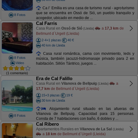
Ca l’ Emília es una casa de turismo rural - agroturismo
que se encuentra en Ossó de Sió, un pueblo tranquilo y
8 Fotos
acogedor, ubicado en medio de ...
Cal Farris
Casa Rural en
Ossó de Sió
a
17,3 km
de
(Lleida)
Bellmunt d´Urgell (Lleida)
2-4+1 plazas
40 €
40 km de Lleida
Casa rural romántica, cama con movimiento, leds y
8 Fotos
música, también jacuzzi-hidromasaje privado para 2 en
Video
habitación. Sillón Tántrico, juegos ...
(1 comentario)
Era de Cal Falillo
Casa Rural en
Vilanova de Bellpuig
a
(Lleida)
17,7 km
de Bellmunt d´Urgell (Lleida)
15+3 plazas
19 €
30 km de Lleida
Alojamiento rural situado en las afueras de
Vilanova de Bellpuig. Capacidad para 15 personas.
8 Fotos
Consta de 7 habitaciones con baño, 6 dobles y ...
Cal Ribero
Apartamentos Rurales en
Vilanova de La Sal
(Lleida)
a
18 km
de Bellmunt d´Urgell (Lleida)