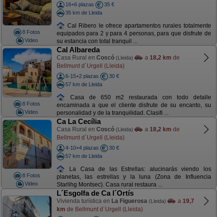
16+6 plazas
35 €
35 km de Lleida
Cal Ribero le ofrece apartamentos rurales totalmente
8 Fotos
equipados para 2 y para 4 personas, para que disfrute de
Video
su estancia con total tranquil ...
Cal Albareda
Casa Rural en
Coscó
a
18,2 km
de
(Lleida)
Bellmunt d´Urgell (Lleida)
6-15+2 plazas
30 €
57 km de Lleida
Casa de 650 m2 restaurada con todo detalle
8 Fotos
encaminada a que el cliente disfrute de su encanto, su
Video
personalidad y de la tranquilidad. Clasifi ...
Ca La Cecília
Casa Rural en
Coscó
a
18,2 km
de
(Lleida)
Bellmunt d´Urgell (Lleida)
4-10+4 plazas
30 €
57 km de Lleida
La Casa de las Estrellas: alucinarás viendo los
8 Fotos
planetas, las estrellas y la luna (Zona de Influencia
Video
Starlihg Montsec). Casa rural restaura ...
L´Esgolfa de Ca l´Ortís
Vivienda turística en
La Figuerosa
a
19,7
(Lleida)
km
de Bellmunt d´Urgell (Lleida)