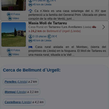
5+3 plazas
30 €
45 km de Lleida
Ca n´Aleix es una casa solariega del s. XV que
8 Fotos
perteneció a la familia del General Prim. Ubicada en pleno
Video
corazón de la villa de Verdú, junt ...
Masia Moli de Tartareu
Casa Rural en
Tartareu / Les Avellanes
(Lleida)
a
24,2 km
de Bellmunt d´Urgell (Lleida)
2-15 plazas
30 €
40 km de Lleida
Casa rural aislada en el Montsec, (sierra del
8 Fotos
prepirineo de Lleida) en la Noguera. El Molí de Tartareu es
Video
una masia rural, situada a la Vall ...
Cerca de Bellmunt d´Urgell:
Penelles
(Lleida)
a 2 km
Montgai
(Lleida)
a 3,1 km
Castellsera
(Lleida)
a 4,1 km