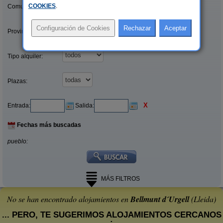
COOKIES
.
Comunidades:
Provincias/Islas:
Tipo alquiler:
Plazas:
X
Entrada:
Salida:
Fechas más buscadas
pueblo:
MÁS FILTROS
No se han encontrado alojamientos en
Bellmunt d´Urgell
(Lleida)
... PERO, TE SUGERIMOS ALOJAMIENTOS CERCANOS
: