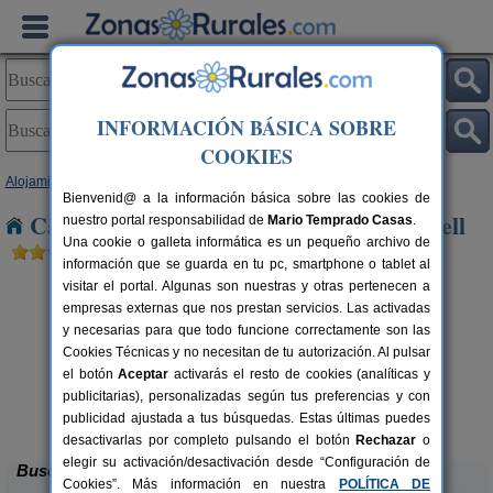
INFORMACIÓN BÁSICA SOBRE
COOKIES
Alojamientos
>
Cataluña
>
Lleida
> Bellmunt d´Urgell
Bienvenid@ a la información básica sobre las cookies de
Casas Rurales cerca de Bellmunt d´Urgell
nuestro portal responsabilidad de
Mario Temprado Casas
.
Una cookie o galleta informática es un pequeño archivo de
información que se guarda en tu pc, smartphone o tablet al
visitar el portal. Algunas son nuestras y otras pertenecen a
empresas externas que nos prestan servicios. Las activadas
y necesarias para que todo funcione correctamente son las
Cookies Técnicas y no necesitan de tu autorización. Al pulsar
el botón
Aceptar
activarás el resto de cookies (analíticas y
publicitarias), personalizadas según tus preferencias y con
El Corral de Lladurs
rs.
30+5 pers.
 €
26 €
publicidad ajustada a tus búsquedas. Estas últimas puedes
Lladurs (Lleida)
desde
desactivarlas por completo pulsando el botón
Rechazar
o
elegir su activación/desactivación desde “Configuración de
Buscar
Cookies”. Más información en nuestra
POLÍTICA DE