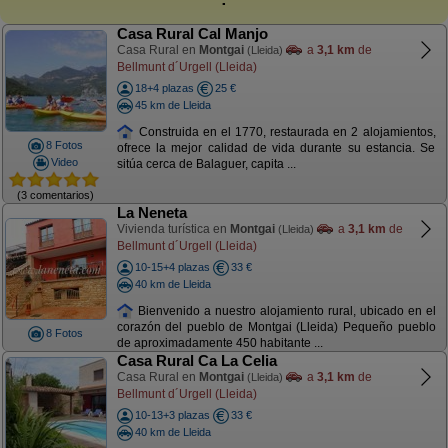
Casa Rural Cal Manjo
Casa Rural en
Montgai
a
3,1 km
de
(Lleida)
Bellmunt d´Urgell (Lleida)
18+4 plazas
25 €
45 km de Lleida
Construida en el 1770, restaurada en 2 alojamientos,
8 Fotos
ofrece la mejor calidad de vida durante su estancia. Se
Video
sitúa cerca de Balaguer, capita ...
(3 comentarios)
La Neneta
Vivienda turística en
Montgai
a
3,1 km
de
(Lleida)
Bellmunt d´Urgell (Lleida)
10-15+4 plazas
33 €
40 km de Lleida
Bienvenido a nuestro alojamiento rural, ubicado en el
corazón del pueblo de Montgai (Lleida) Pequeño pueblo
8 Fotos
de aproximadamente 450 habitante ...
Casa Rural Ca La Celia
Casa Rural en
Montgai
a
3,1 km
de
(Lleida)
Bellmunt d´Urgell (Lleida)
10-13+3 plazas
33 €
40 km de Lleida