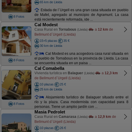
65 km de Lleida
Estada de l´Urgell es una gran casa situada en pueblo
de Mafet, agregado al municipio de Agramunt. La casa
8 Fotos
está recientemente reformada, ide ...
Cal Modest
Casa Rural en
Tornabous
a
12 km
de
(Lleida)
Bellmunt d´Urgell (Lleida)
15+5 plazas
35 €
30 km de Lleida
Cal Modest es una acogedora casa rural situada en
el pueblo de Tornabous en la provincia de Lleida. La casa
8 Fotos
se encuentra situada en un paisa ...
Cal Comabella
Vivienda turística en
Balaguer
a
12,3 km
(Lleida)
de Bellmunt d´Urgell (Lleida)
10 plazas
25 €
25 km de Lleida
Alojamiento turístico de Balaguer situado entre el
río y la plaza. Casa modernista con capacidad para 8
8 Fotos
personas. Tiene un amplio jardín con ...
Masia Pedrolet
Casa Rural en
Camarasa
a
12,9 km
de
(Lleida)
Bellmunt d´Urgell (Lleida)
10 plazas
26 €