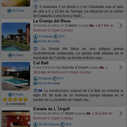
4 viviendas 2 en Boldú y 2 en Claravalls una al lado
20 Fotos
de otra a 5 y 15 km de Tarrega. La situación en el centro
de Cataluña a una hora y medi ...
La Granja del Besa
Vivienda turística en
Cubells
a
8,7 km
de
(Lleida)
Bellmunt d´Urgell (Lleida)
2-6 plazas
40 €
42 km de Lleida
La Granja del Besa es una antigua granja
recientemente restaurada. La granja está situada en el
8 Fotos
municipio de Cubells, un bonito entorno rura ...
Cal Ball
Casa Rural en
La Guàrdia d´Urgell
a
(Lleida)
10,3 km
de Bellmunt d´Urgell (Lleida)
20 plazas
33 €
45 km de Lleida
La construcción original de Cal Ball se remonta al
8 Fotos
siglo XII. Se trata de un hermoso paraje situado en el
pueblo de La Guàrdia de Urgell, mu ...
(1 comentario)
Estada de L´Urgell
Vivienda turística en
Mafet
a
11,2 km
de
(Lleida)
Bellmunt d´Urgell (Lleida)
10-16+3 plazas
28 €