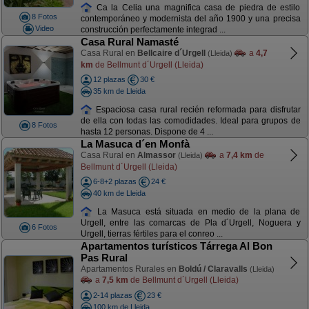
Ca la Celia una magnifica casa de piedra de estilo
8 Fotos
contemporáneo y modernista del año 1900 y una precisa
Video
construcción perfectamente integrad ...
Casa Rural Namasté
Casa Rural en
Bellcaire d´Urgell
a
4,7
(Lleida)
km
de Bellmunt d´Urgell (Lleida)
12 plazas
30 €
35 km de Lleida
Espaciosa casa rural recién reformada para disfrutar
de ella con todas las comodidades. Ideal para grupos de
8 Fotos
hasta 12 personas. Dispone de 4 ...
La Masuca d´en Monfà
Casa Rural en
Almassor
a
7,4 km
de
(Lleida)
Bellmunt d´Urgell (Lleida)
6-8+2 plazas
24 €
40 km de Lleida
La Masuca está situada en medio de la plana de
Urgell, entre las comarcas de Pla d´Urgell, Noguera y
6 Fotos
Urgell, tierras fértiles para el conreo ...
Apartamentos turísticos Tárrega Al Bon
Pas Rural
Apartamentos Rurales en
Boldú / Claravalls
(Lleida)
a
7,5 km
de Bellmunt d´Urgell (Lleida)
2-14 plazas
23 €
100 km de Lleida