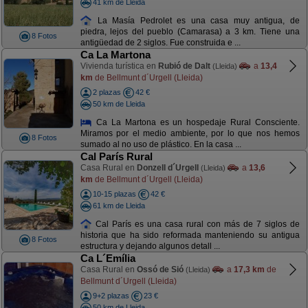
41 km de Lleida
La Masía Pedrolet es una casa muy antigua, de
piedra, lejos del pueblo (Camarasa) a 3 km. Tiene una
8 Fotos
antigüedad de 2 siglos. Fue construida e ...
Ca La Martona
Vivienda turística en
Rubió de Dalt
a
13,4
(Lleida)
km
de Bellmunt d´Urgell (Lleida)
2 plazas
42 €
50 km de Lleida
Ca La Martona es un hospedaje Rural Consciente.
Miramos por el medio ambiente, por lo que nos hemos
8 Fotos
sumado al no uso de plástico. En la casa ...
Cal París Rural
Casa Rural en
Donzell d´Urgell
a
13,6
(Lleida)
km
de Bellmunt d´Urgell (Lleida)
10-15 plazas
42 €
61 km de Lleida
Cal París es una casa rural con más de 7 siglos de
historia que ha sido reformada manteniendo su antigua
8 Fotos
estructura y dejando algunos detall ...
Ca L´Emília
Casa Rural en
Ossó de Sió
a
17,3 km
de
(Lleida)
Bellmunt d´Urgell (Lleida)
9+2 plazas
23 €
50 km de Lleida