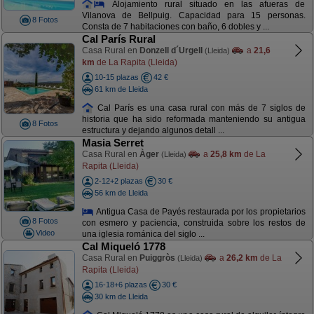
Alojamiento rural situado en las afueras de
Vilanova de Bellpuig. Capacidad para 15 personas.
8 Fotos
Consta de 7 habitaciones con baño, 6 dobles y ...
Cal París Rural
Casa Rural en
Donzell d´Urgell
a
21,6
(Lleida)
km
de La Rapita (Lleida)
10-15 plazas
42 €
61 km de Lleida
Cal París es una casa rural con más de 7 siglos de
historia que ha sido reformada manteniendo su antigua
8 Fotos
estructura y dejando algunos detall ...
Masia Serret
Casa Rural en
Àger
a
25,8 km
de La
(Lleida)
Rapita (Lleida)
2-12+2 plazas
30 €
56 km de Lleida
Antigua Casa de Payés restaurada por los propietarios
8 Fotos
con esmero y paciencia, construida sobre los restos de
Video
una iglesia románica del siglo ...
Cal Miqueló 1778
Casa Rural en
Puiggròs
a
26,2 km
de La
(Lleida)
Rapita (Lleida)
16-18+6 plazas
30 €
30 km de Lleida