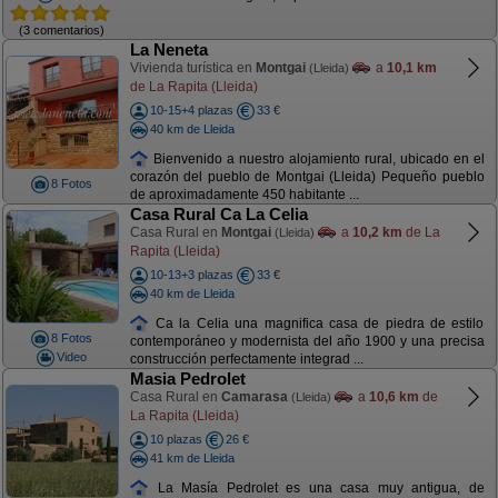
(3 comentarios)
La Neneta
Vivienda turística en
Montgai
a
10,1 km
(Lleida)
de La Rapita (Lleida)
10-15+4 plazas
33 €
40 km de Lleida
Bienvenido a nuestro alojamiento rural, ubicado en el
corazón del pueblo de Montgai (Lleida) Pequeño pueblo
8 Fotos
de aproximadamente 450 habitante ...
Casa Rural Ca La Celia
Casa Rural en
Montgai
a
10,2 km
de La
(Lleida)
Rapita (Lleida)
10-13+3 plazas
33 €
40 km de Lleida
Ca la Celia una magnifica casa de piedra de estilo
8 Fotos
contemporáneo y modernista del año 1900 y una precisa
Video
construcción perfectamente integrad ...
Masia Pedrolet
Casa Rural en
Camarasa
a
10,6 km
de
(Lleida)
La Rapita (Lleida)
10 plazas
26 €
41 km de Lleida
La Masía Pedrolet es una casa muy antigua, de