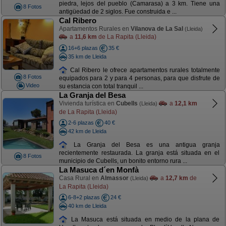
piedra, lejos del pueblo (Camarasa) a 3 km. Tiene una
8 Fotos
antigüedad de 2 siglos. Fue construida e ...
Cal Ribero
Apartamentos Rurales en
Vilanova de La Sal
(Lleida)
a
11,6 km
de La Rapita (Lleida)
16+6 plazas
35 €
35 km de Lleida
Cal Ribero le ofrece apartamentos rurales totalmente
8 Fotos
equipados para 2 y para 4 personas, para que disfrute de
Video
su estancia con total tranquil ...
La Granja del Besa
Vivienda turística en
Cubells
a
12,1 km
(Lleida)
de La Rapita (Lleida)
2-6 plazas
40 €
42 km de Lleida
La Granja del Besa es una antigua granja
recientemente restaurada. La granja está situada en el
8 Fotos
municipio de Cubells, un bonito entorno rura ...
La Masuca d´en Monfà
Casa Rural en
Almassor
a
12,7 km
de
(Lleida)
La Rapita (Lleida)
6-8+2 plazas
24 €
40 km de Lleida
La Masuca está situada en medio de la plana de