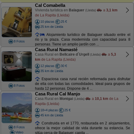
Cal Comabella
Vivienda turística en
Balaguer
a
3,1 km
(Lleida)
de La Rapita (Lleida)
10 plazas
25 €
25 km de Lleida
Alojamiento turístico de Balaguer situado entre el
río y la plaza. Casa modernista con capacidad para 8
8 Fotos
personas. Tiene un amplio jardín con ...
Casa Rural Namasté
Casa Rural en
Bellcaire d´Urgell
a
5,3
(Lleida)
km
de La Rapita (Lleida)
12 plazas
30 €
35 km de Lleida
Espaciosa casa rural recién reformada para disfrutar
de ella con todas las comodidades. Ideal para grupos de
8 Fotos
hasta 12 personas. Dispone de 4 ...
Casa Rural Cal Manjo
Casa Rural en
Montgai
a
10,1 km
de La
(Lleida)
Rapita (Lleida)
18+4 plazas
25 €
45 km de Lleida
Construida en el 1770, restaurada en 2 alojamientos,
8 Fotos
ofrece la mejor calidad de vida durante su estancia. Se
Video
sitúa cerca de Balaguer, capita ...