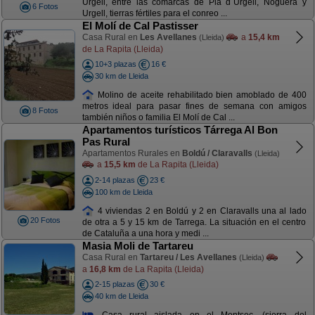
Urgell, entre las comarcas de Pla d´Urgell, Noguera y
6 Fotos
Urgell, tierras fértiles para el conreo ...
El Molí de Cal Pastisser
Casa Rural en
Les Avellanes
a
15,4 km
(Lleida)
de La Rapita (Lleida)
10+3 plazas
16 €
30 km de Lleida
Molino de aceite rehabilitado bien amoblado de 400
metros ideal para pasar fines de semana con amigos
8 Fotos
también niños o familia El Molí de Cal ...
Apartamentos turísticos Tárrega Al Bon
Pas Rural
Apartamentos Rurales en
Boldú / Claravalls
(Lleida)
a
15,5 km
de La Rapita (Lleida)
2-14 plazas
23 €
100 km de Lleida
4 viviendas 2 en Boldú y 2 en Claravalls una al lado
20 Fotos
de otra a 5 y 15 km de Tarrega. La situación en el centro
de Cataluña a una hora y medi ...
Masia Moli de Tartareu
Casa Rural en
Tartareu / Les Avellanes
(Lleida)
a
16,8 km
de La Rapita (Lleida)
2-15 plazas
30 €
40 km de Lleida
Casa rural aislada en el Montsec, (sierra del