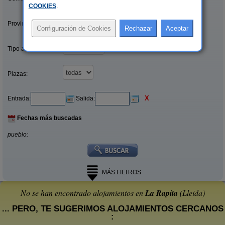
COOKIES
.
Provincias/Islas:
Tipo alquiler:
Plazas:
X
Entrada:
Salida:
Fechas más buscadas
pueblo:
MÁS FILTROS
No se han encontrado alojamientos en
La Rapita
(Lleida)
... PERO, TE SUGERIMOS ALOJAMIENTOS CERCANOS
: