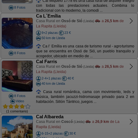
Cal Miqueló 1778 es una casa rural de alquiler íntegro
con todas las prestaciones actuales. Combina lo
8 Fotos
tradicional con lo moderno, la comodi ...
Ca L´Emília
Casa Rural en
Ossó de Sió
a
26,5 km
de
(Lleida)
La Rapita (Lleida)
9+2 plazas
23 €
50 km de Lleida
Ca l’ Emília es una casa de turismo rural - agroturismo
que se encuentra en Ossó de Sió, un pueblo tranquilo y
8 Fotos
acogedor, ubicado en medio de ...
Cal Farris
Casa Rural en
Ossó de Sió
a
26,5 km
de
(Lleida)
La Rapita (Lleida)
2-4+1 plazas
40 €
40 km de Lleida
Casa rural romántica, cama con movimiento, leds y
8 Fotos
música, también jacuzzi-hidromasaje privado para 2 en
Video
habitación. Sillón Tántrico, juegos ...
(1 comentario)
Cal Albareda
Casa Rural en
Coscó
a
26,9 km
de La
(Lleida)
Rapita (Lleida)
6-15+2 plazas
30 €