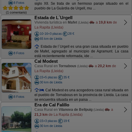
8 Fotos
siglo XII. Se trata de un hermoso paraje situado en el
pueblo de La Guàrdia de Urgell, mu ...
(1 comentario)
Estada de L´Urgell
Vivienda turística en
Mafet
a
19,8 km
de
(Lleida)
La Rapita (Lleida)
10-16+3 plazas
28 €
65 km de Lleida
Estada de l´Urgell es una gran casa situada en pueblo
de Mafet, agregado al municipio de Agramunt. La casa
8 Fotos
está recientemente reformada, ide ...
Cal Modest
Casa Rural en
Tornabous
a
20,2 km
de
(Lleida)
La Rapita (Lleida)
15+5 plazas
35 €
30 km de Lleida
Cal Modest es una acogedora casa rural situada en
el pueblo de Tornabous en la provincia de Lleida. La casa
8 Fotos
se encuentra situada en un paisa ...
Era de Cal Falillo
Casa Rural en
Vilanova de Bellpuig
a
(Lleida)
21,3 km
de La Rapita (Lleida)
15+3 plazas
19 €
30 km de Lleida