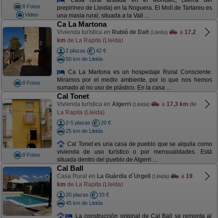
8 Fotos
prepirineo de Lleida) en la Noguera. El Molí de Tartareu es
Video
una masia rural, situada a la Vall ...
Ca La Martona
Vivienda turística en
Rubió de Dalt
a
17,2
(Lleida)
km
de La Rapita (Lleida)
2 plazas
42 €
50 km de Lleida
Ca La Martona es un hospedaje Rural Consciente.
Miramos por el medio ambiente, por lo que nos hemos
8 Fotos
sumado al no uso de plástico. En la casa ...
Cal Tonet
Vivienda turística en
Algerri
a
17,3 km
de
(Lleida)
La Rapita (Lleida)
2-5 plazas
20 €
25 km de Lleida
Cal Tonet es una casa de pueblo que se alquila como
vivienda de uso turístico o por mensualidades. Está
8 Fotos
situada dentro del pueblo de Algerri ...
Cal Ball
Casa Rural en
La Guàrdia d´Urgell
a
19
(Lleida)
km
de La Rapita (Lleida)
20 plazas
33 €
45 km de Lleida
La construcción original de Cal Ball se remonta al