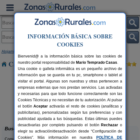
INFORMACIÓN BÁSICA SOBRE
COOKIES
Alojamientos
>
Cataluña
>
Lleida
> La Rapita
Bienvenid@ a la información básica sobre las cookies de
Casas Rurales cerca de La Rapita
nuestro portal responsabilidad de
Mario Temprado Casas
.
Una cookie o galleta informática es un pequeño archivo de
información que se guarda en tu pc, smartphone o tablet al
visitar el portal. Algunas son nuestras y otras pertenecen a
empresas externas que nos prestan servicios. Las activadas
y necesarias para que todo funcione correctamente son las
Cookies Técnicas y no necesitan de tu autorización. Al pulsar
el botón
Aceptar
activarás el resto de cookies (analíticas y
Casa Sisquet
rs.
10-15+2 pers.
publicitarias), personalizadas según tus preferencias y con
 €
28 €
Montcortes (Lleida)
desde
publicidad ajustada a tus búsquedas. Estas últimas puedes
desactivarlas por completo pulsando el botón
Rechazar
o
Buscar
elegir su activación/desactivación desde “Configuración de
Cookies”. Más información en nuestra
POLÍTICA DE
Comunidades: