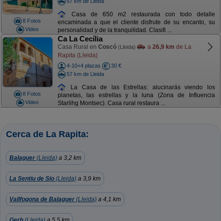
57 km de Lleida
Casa de 650 m2 restaurada con todo detalle
8 Fotos
encaminada a que el cliente disfrute de su encanto, su
Video
personalidad y de la tranquilidad. Clasifi ...
Ca La Cecília
Casa Rural en
Coscó
a
26,9 km
de La
(Lleida)
Rapita (Lleida)
4-10+4 plazas
30 €
57 km de Lleida
La Casa de las Estrellas: alucinarás viendo los
8 Fotos
planetas, las estrellas y la luna (Zona de Influencia
Video
Starlihg Montsec). Casa rural restaura ...
Cerca de La Rapita:
Balaguer
(Lleida)
a 3,2 km
La Sentiu de Sio
(Lleida)
a 3,9 km
Vallfogona de Balaguer
(Lleida)
a 4,1 km
Gerb
(Lleida)
a 5,5 km