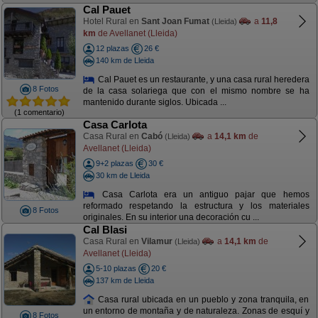
Cal Pauet
Hotel Rural en
Sant Joan Fumat
a
11,8
(Lleida)
km
de Avellanet (Lleida)
12 plazas
26 €
140 km de Lleida
Cal Pauet es un restaurante, y una casa rural heredera
8 Fotos
de la casa solariega que con el mismo nombre se ha
mantenido durante siglos. Ubicada ...
(1 comentario)
Casa Carlota
Casa Rural en
Cabó
a
14,1 km
de
(Lleida)
Avellanet (Lleida)
9+2 plazas
30 €
30 km de Lleida
Casa Carlota era un antiguo pajar que hemos
reformado respetando la estructura y los materiales
8 Fotos
originales. En su interior una decoración cu ...
Cal Blasi
Casa Rural en
Vilamur
a
14,1 km
de
(Lleida)
Avellanet (Lleida)
5-10 plazas
20 €
137 km de Lleida
Casa rural ubicada en un pueblo y zona tranquila, en
un entorno de montaña y de naturaleza. Zonas de esquí y
8 Fotos