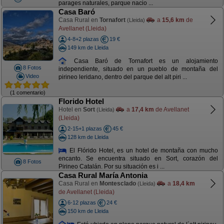
parages naturales, parque nacio ...
Casa Baró
Casa Rural en
Tornafort
a
15,6 km
de
(Lleida)
Avellanet (Lleida)
4-8+2 plazas
19 €
149 km de Lleida
Casa Baró de Tornafort es un alojamiento
8 Fotos
independiente, situado en un pueblo de montaña del
Video
pirineo leridano, dentro del parque del alt piri ...
(1 comentario)
Florido Hotel
Hotel en
Sort
a
17,4 km
de Avellanet
(Lleida)
(Lleida)
2-15+1 plazas
45 €
128 km de Lleida
El Flórido Hotel, es un hotel de montaña con mucho
encanto. Se encuentra situado en Sort, corazón del
8 Fotos
Pirineo Catalán. Por su situación es i ...
Casa Rural María Antonia
Casa Rural en
Montesclado
a
18,4 km
(Lleida)
de Avellanet (Lleida)
6-12 plazas
24 €
150 km de Lleida