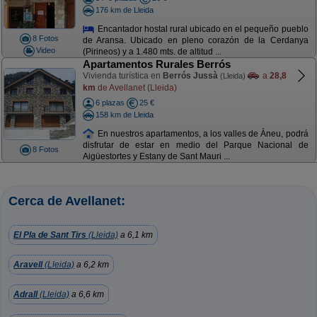
176 km de Lleida
Encantador hostal rural ubicado en el pequeño pueblo
8 Fotos
de Aransa. Ubicado en pleno corazón de la Cerdanya
Video
(Pirineos) y a 1.480 mts. de altitud ...
Apartamentos Rurales Berrós
Vivienda turística en
Berrós Jussà
a
28,8
(Lleida)
km
de Avellanet (Lleida)
6 plazas
25 €
158 km de Lleida
En nuestros apartamentos, a los valles de Àneu, podrá
disfrutar de estar en medio del Parque Nacional de
8 Fotos
Aigüestortes y Estany de Sant Mauri ...
Cerca de Avellanet:
El Pla de Sant Tirs
(Lleida)
a 6,1 km
Aravell
(Lleida)
a 6,2 km
Adrall
(Lleida)
a 6,6 km