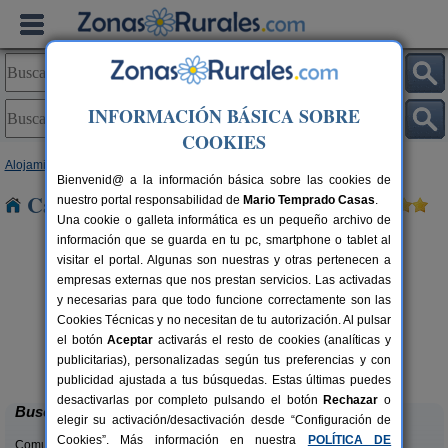
INFORMACIÓN BÁSICA SOBRE
COOKIES
Alojamientos
>
Cataluña
>
Lleida
> Avellanet
Bienvenid@ a la información básica sobre las cookies de
Casas Rurales cerca de Avellanet
nuestro portal responsabilidad de
Mario Temprado Casas
.
Una cookie o galleta informática es un pequeño archivo de
información que se guarda en tu pc, smartphone o tablet al
visitar el portal. Algunas son nuestras y otras pertenecen a
empresas externas que nos prestan servicios. Las activadas
y necesarias para que todo funcione correctamente son las
Cookies Técnicas y no necesitan de tu autorización. Al pulsar
el botón
Aceptar
activarás el resto de cookies (analíticas y
Casa Sisquet
rs.
10-15+2 pers.
publicitarias), personalizadas según tus preferencias y con
 €
28 €
Montcortes (Lleida)
desde
publicidad ajustada a tus búsquedas. Estas últimas puedes
desactivarlas por completo pulsando el botón
Rechazar
o
Buscar
elegir su activación/desactivación desde “Configuración de
Cookies”. Más información en nuestra
POLÍTICA DE
Comunidades: