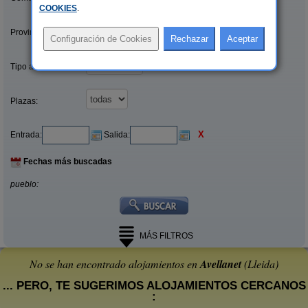
COOKIES
.
Provincias/Islas:
Tipo alquiler:
Plazas:
X
Entrada:
Salida:
Fechas más buscadas
pueblo:
MÁS FILTROS
No se han encontrado alojamientos en
Avellanet
(Lleida)
... PERO, TE SUGERIMOS ALOJAMIENTOS CERCANOS
: