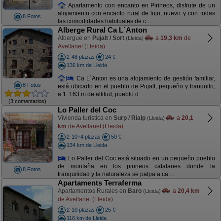
Apartamento con encanto en Pirineos, disfrute de un
alojamiento con encanto rural de lujo, nuevo y con todas
8 Fotos
las comodidades habituales de c ...
Alberge Rural Ca L´Anton
Albergue en
Pujalt / Sort
a
19,3 km
de
(Lleida)
Avellanet (Lleida)
2-48 plazas
24 €
136 km de Lleida
Ca L´Anton es una alojamiento de gestión familiar,
8 Fotos
está ubicado en el pueblo de Pujalt, pequeño y tranquilo,
a 1. 163 m de altitud, pueblo d ...
(3 comentarios)
Lo Paller del Coc
Vivienda turística en
Surp / Rialp
a
20,1
(Lleida)
km
de Avellanet (Lleida)
2-10+4 plazas
50 €
134 km de Lleida
Lo Paller del Coc está situado en un pequeño pueblo
de montaña en los pirineos catalanes donde la
8 Fotos
tranquilidad y la naturaleza se palpa a ca ...
Apartaments Terraferma
Apartamentos Rurales en
Baro
a
20,4 km
(Lleida)
de Avellanet (Lleida)
2-10 plazas
25 €
116 km de Lleida