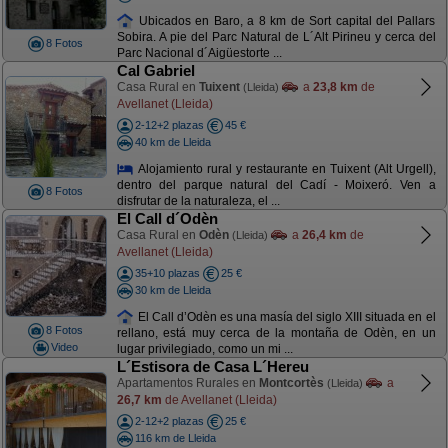
Ubicados en Baro, a 8 km de Sort capital del Pallars
Sobira. A pie del Parc Natural de L´Alt Pirineu y cerca del
8 Fotos
Parc Nacional d´Aigüestorte ...
Cal Gabriel
Casa Rural en
Tuixent
a
23,8 km
de
(Lleida)
Avellanet (Lleida)
2-12+2 plazas
45 €
40 km de Lleida
Alojamiento rural y restaurante en Tuixent (Alt Urgell),
dentro del parque natural del Cadí - Moixeró. Ven a
8 Fotos
disfrutar de la naturaleza, el ...
El Call d´Odèn
Casa Rural en
Odèn
a
26,4 km
de
(Lleida)
Avellanet (Lleida)
35+10 plazas
25 €
30 km de Lleida
El Call d’Odèn es una masía del siglo XIII situada en el
8 Fotos
rellano, está muy cerca de la montaña de Odèn, en un
Video
lugar privilegiado, como un mi ...
L´Estisora de Casa L´Hereu
Apartamentos Rurales en
Montcortès
a
(Lleida)
26,7 km
de Avellanet (Lleida)
2-12+2 plazas
25 €
116 km de Lleida