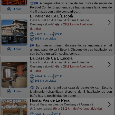
Albergue situado a pie de las pistas de esquí de
Port del Comte. Disponemos de habitaciones familiares de
8 Fotos
4 a 8 plazas con baño compartido. ...
El Paller de Ca L´Escolà
Casa Rural en
Aransa / Arànser / Lles de
Cerdanya
a
28,2 km
de Avellanet
(Lleida)
(Lleida)
2-6+2 plazas
24 €
165 km de Lleida
Es nuestro primer alojamiento, se encuentra en el
8 Fotos
antiguo pajar de ca l´Escolà. Dispone de tres habitaciones
con baño y un salón-cocina-come ...
La Casa de Ca L´Escolà
Casa Rural en
Aransa / Arànser / Lles de
Cerdanya
a
28,2 km
de Avellanet
(Lleida)
(Lleida)
2-6+4 plazas
26 €
165 km de Lleida
Se trata de la antigua casa de payés de ca l´Escolà,
8 Fotos
totalmente rehabilitada dispone de 3 habitaciones con
baño hay la posibilidad de poner ...
Hostal Pas de La Pera
Hostal Rural en
Lles de Cerdanya / Aransa /
Arànser
a
28,2 km
de Avellanet (Lleida)
(Lleida)
34+6 plazas
26 €