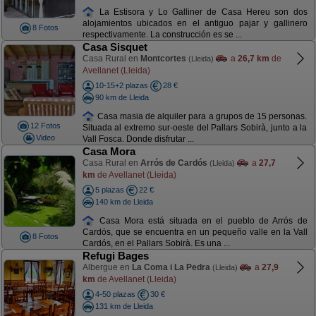
La Estisora y Lo Galliner de Casa Hereu son dos
alojamientos ubicados en el antiguo pajar y gallinero
8 Fotos
respectivamente. La construcción es se ...
Casa Sisquet
Casa Rural en
Montcortes
a
26,7 km
de
(Lleida)
Avellanet (Lleida)
10-15+2 plazas
28 €
90 km de Lleida
Casa masia de alquiler para a grupos de 15 personas.
12 Fotos
Situada al extremo sur-oeste del Pallars Sobirà, junto a la
Video
Vall Fosca. Donde disfrutar ...
Casa Mora
Casa Rural en
Arrós de Cardós
a
27,7
(Lleida)
km
de Avellanet (Lleida)
5 plazas
22 €
140 km de Lleida
Casa Mora está situada en el pueblo de Arrós de
Cardós, que se encuentra en un pequeño valle en la Vall
8 Fotos
Cardós, en el Pallars Sobirà. Es una ...
Refugi Bages
Albergue en
La Coma i La Pedra
a
27,9
(Lleida)
km
de Avellanet (Lleida)
4-50 plazas
30 €
131 km de Lleida