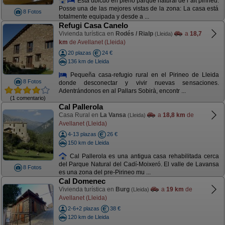
Está ubicdo en pleno parque natural de l´alt pirineu.
Posse una de las mejores vistas de la zona: La casa está
8 Fotos
totalmente equipada y desde a ...
Refugi Casa Canelo
Vivienda turística en
Rodés / Rialp
a
18,7
(Lleida)
km
de Avellanet (Lleida)
20 plazas
24 €
136 km de Lleida
Pequeña casa-refugio rural en el Pirineo de Lleida
8 Fotos
donde desconectar y vivir nuevas sensaciones.
Adentrándonos en al Pallars Sobirà, encontr ...
(1 comentario)
Cal Pallerola
Casa Rural en
La Vansa
a
18,8 km
de
(Lleida)
Avellanet (Lleida)
4-13 plazas
26 €
150 km de Lleida
Cal Pallerola es una antigua casa rehabilitada cerca
del Parque Natural del Cadí-Moixeró. El valle de Lavansa
8 Fotos
es una zona del pre-Pirineo mu ...
Cal Domenec
Vivienda turística en
Burg
a
19 km
de
(Lleida)
Avellanet (Lleida)
2-6+2 plazas
38 €
120 km de Lleida