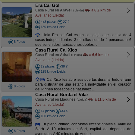
Era Cal Gol
Casa Rural en
Aravell
a
6,2 km
de
(Lleida)
Avellanet (Lleida)
4+3 plazas
27 €
130 km de Lleida
Hola Era cal Gol es un complejo que consta de 4
casas independientes, 3 de ellas son de 4 personas a 6
8 Fotos
que tienen dos habitaciones dobles, u ...
Casa Rural Cal Xico
Casa Rural en
Adrall
a
6,6 km
de
(Lleida)
Avellanet (Lleida)
19 plazas
38 €
125 km de Lleida
Cal Xico les abre sus puertas durante todo el año
para disfrutar de una estancia inolvidable en el corazón
8 Fotos
del Pirineo rodeados de naturalez ...
Casa Rural Borda el Vilar
Casa Rural en
Llagunes
a
11,5 km
de
(Lleida)
Avellanet (Lleida)
14 plazas
33 €
100 km de Lleida
En pleno Pirineo, con vistas excepcionales al Valle de
Siarb. A 10 minutos de Sort, capital de deportes de
8 Fotos
aventuras. A 40 minutos de Andorr ...