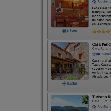
Alquiler 
Casa rural s
tranquila, i
independient
un salón coc
en la comarca
8 Fotos
Casa Peric
Casa Rural 
Alquil
Casa rural a
Taull. Casa 
superior y t
en las insta
Aislada cuen
8 Fotos
Turismo Ru
Casa Rural 
Alquiler 