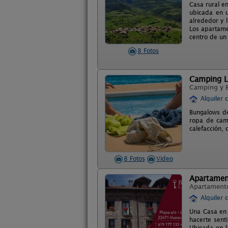
Casa rural en
ubicada en 
alrededor y l
Los apartame
centro de un
8 Fotos
Camping L
Camping y 
Alquiler 
Bungalows de
ropa de cama
calefacción,
8 Fotos
Video
Apartament
Apartament
Alquiler 
Una Casa en e
hacerte sent
Ubicada en l