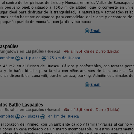
 el centro de los pirineos de Lleida y Huesca, entre los Valles de Benasque 
un pequeño pueblo situado a 1500 m de altitud, que lo convierte en un e
ugar ideal para disfrutar de la tranquilidad, la naturaleza y actividades rela
ntos están bastante equipados para comodidad del cliente y decorados de f
 pequeño pueblo de montaña, con jardín y barbacoa.
Email
aspaúles
Bungalows en
Laspaúles
(Huesca)
a
18,4 km
de Durro (Lleida)
completo
4+1 plazas
175 km de Huesca
 45 m2 en el Pirineo de Huesca. Cálidos y confortables, con terraza-porch
 y de baño. Ideales para familia con niños amantes de la naturaleza. Dam
 cunas disponibles, zona wifi, porche-terraza, parking. Admitimos animales d
Email
os Batlle Laspaules
os Rurales en
Laspaules
(Huesca)
a
18,6 km
de Durro (Lleida)
completo
2-7 plazas
144 km de Huesca
l corazón del Pirineo, con un ámbiente cálido y familiar gracias al cariño y
ir como en casa rodeado de un marco incomparable. Nuestros apartamentos 
a plaza de la iglesia de Laspaules está dividida en 8 apartamentos de 4, 