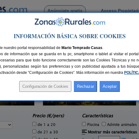
Anúnciate gratis
Acceso Propietar
Busca por pueblo
INFORMACIÓN BÁSICA SOBRE COOKIES
rro
de nuestro portal responsabilidad de
Mario Temprado Casas
.
o de información que se guarda en tu pc, smartphone o tablet al visitar el port
ecesarias para que todo funcione correctamente son las Cookies Técnicas y no ne
rias), personalizadas según tus preferencias y con publicidad ajustada a tus búsq
sactivación desde “Configuración de Cookies”. Más información en nuestra
POLÍTI
4 pers.
23 €
El Corral de Lladurs
30+5 pers.
e
26 €
Lladurs (Lleida)
L
desde
Precio (€/pers)
Características
de 1 a 20
Piscina
Admite animales
de 21 a 30
Mostrar más características