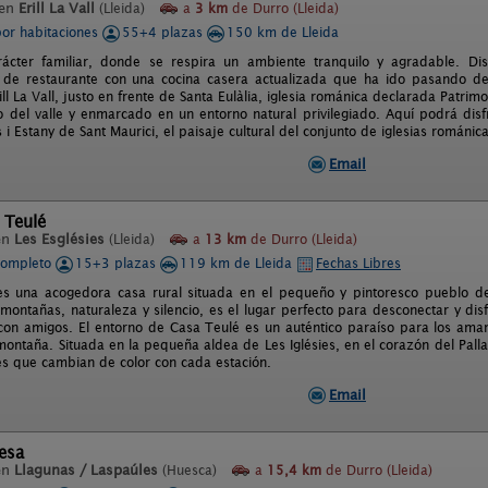
 en
Erill La Vall
(Lleida)
a
3 km
de Durro (Lleida)
por habitaciones
55+4 plazas
150 km de Lleida
rácter familiar, donde se respira un ambiente tranquilo y agradable. 
de restaurante con una cocina casera actualizada que ha ido pasando de 
ll La Vall, justo en frente de Santa Eulàlia, iglesia románica declarada Patr
 del valle y enmarcado en un entorno natural privilegiado. Aquí podrá disf
 i Estany de Sant Maurici, el paisaje cultural del conjunto de iglesias románi
Email
 Teulé
en
Les Esglésies
(Lleida)
a
13 km
de Durro (Lleida)
completo
15+3 plazas
119 km de Lleida
Fechas Libres
s una acogedora casa rural situada en el pequeño y pintoresco pueblo de L
ontañas, naturaleza y silencio, es el lugar perfecto para desconectar y disf
 con amigos. El entorno de Casa Teulé es un auténtico paraíso para los amant
ontaña. Situada en la pequeña aldea de Les Iglésies, en el corazón del Pallar
es que cambian de color con cada estación.
Email
esa
en
Llagunas / Laspaúles
(Huesca)
a
15,4 km
de Durro (Lleida)