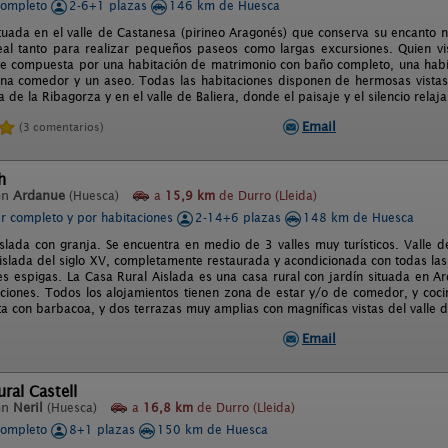
completo
2-6+1 plazas
146 km de Huesca
ituada en el valle de Castanesa (pirineo Aragonés) que conserva su encanto 
deal tanto para realizar pequeños paseos como largas excursiones. Quien vi
e compuesta por una habitación de matrimonio con baño completo, una habi
ina comedor y un aseo. Todas las habitaciones disponen de hermosas vistas
 de la Ribagorza y en el valle de Baliera, donde el paisaje y el silencio relajan
Email
(3 comentarios)
h
en
Ardanue
(Huesca)
a
15,9 km
de Durro (Lleida)
er completo y por habitaciones
2-14+6 plazas
148 km de Huesca
islada con granja. Se encuentra en medio de 3 valles muy turísticos. Valle 
aislada del siglo XV, completamente restaurada y acondicionada con todas la
res espigas. La Casa Rural Aislada es una casa rural con jardín situada en 
laciones. Todos los alojamientos tienen zona de estar y/o de comedor, y coc
ta con barbacoa, y dos terrazas muy amplias con magníficas vistas del valle 
Email
ral Castell
en
Neril
(Huesca)
a
16,8 km
de Durro (Lleida)
completo
8+1 plazas
150 km de Huesca