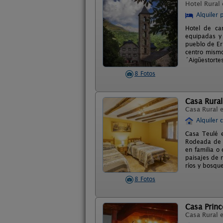
Hotel Rural
Alquiler 
Hotel de ca
equipadas y 
pueblo de Eri
centro mismo
´Aigüestortes
8 Fotos
Casa Rural
Casa Rural 
Alquiler 
Casa Teulé e
Rodeada de m
en familia o
paisajes de m
ríos y bosqu
8 Fotos
Casa Princ
Casa Rural 