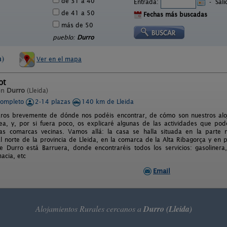
de 31 a 40
Entrada:
-
Sal
de 41 a 50
Fechas más buscadas
más de 50
pueblo:
Durro
a)
Ver en el mapa
ot
en
Durro
(Lleida)
completo
2-14 plazas
140 km de Lleida
ros brevemente de dónde nos podéis encontrar, de cómo son nuestros aloja
a, y, por si fuera poco, os explicaré algunas de las actividades que pod
ras comarcas vecinas. Vamos allá: la casa se halla situada en la parte 
 norte de la provincia de Lleida, en la comarca de la Alta Ribagorça y en p
 Durro está Barruera, donde encontraréis todos los servicios: gasolinera
acia, etc
Email
Alojamientos Rurales cercanos a
Durro (Lleida)