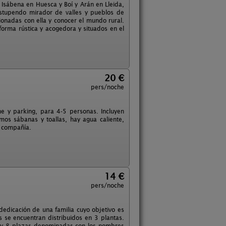
e Isábena en Huesca y Boí y Arán en Lleida,
stupendo mirador de valles y pueblos de
cionadas con ella y conocer el mundo rural.
orma rústica y acogedora y situados en el
20 €
pers/noche
e y parking, para 4-5 personas. Incluyen
os sábanas y toallas, hay agua caliente,
e compañía.
14 €
pers/noche
 dedicación de una familia cuyo objetivo es
se encuentran distribuidos en 3 plantas.
6 y 8 plazas denominadas con los nombres