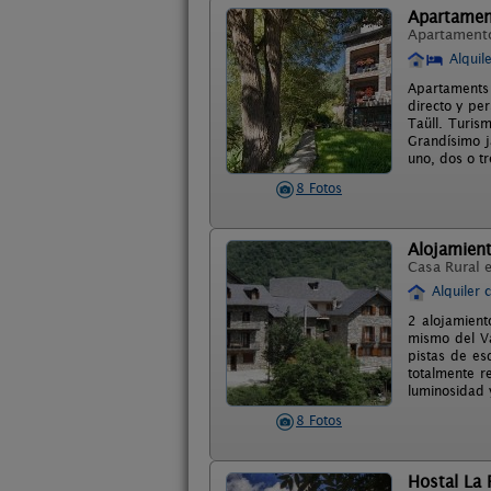
Apartamen
Apartament
Alquil
Apartaments 
directo y pe
Taüll. Turis
Grandísimo 
uno, dos o t
8 Fotos
Alojamient
Casa Rural 
Alquiler 
2 alojamient
mismo del Va
pistas de es
totalmente r
luminosidad 
8 Fotos
Hostal La 