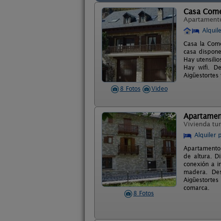
Casa Come
Apartament
Alquil
Casa la Come
casa dispone
Hay utensilio
Hay wifi. De
Aigüestortes 
8 Fotos
Video
Apartamen
Vivienda tur
Alquiler 
Apartamentos
de altura. D
conexión a i
madera. Desd
Aigüestortes
comarca.
8 Fotos