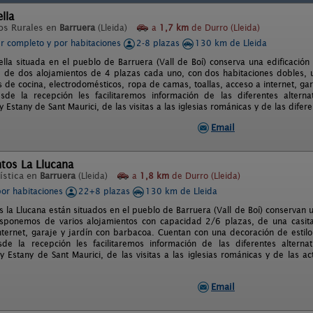
lla
os Rurales en
Barruera
(Lleida)
a
1,7 km
de Durro (Lleida)
er completo y por habitaciones
2-8 plazas
130 km de Lleida
lla situada en el pueblo de Barruera (Vall de Boí) conserva una edificació
 de dos alojamientos de 4 plazas cada uno, con dos habitaciones dobles,
s de cocina, electrodomésticos, ropa de camas, toallas, acceso a internet, ga
sde la recepción les facilitaremos información de las diferentes alterna
y Estany de Sant Maurici, de las visitas a las iglesias románicas y de las dife
Email
tos La Llucana
ística en
Barruera
(Lleida)
a
1,8 km
de Durro (Lleida)
por habitaciones
22+8 plazas
130 km de Lleida
 la Llucana están situados en el pueblo de Barruera (Vall de Boí) conservan
isponemos de varios alojamientos con capacidad 2/6 plazas, de una casita
nternet, garaje y jardín con barbacoa. Cuentan con una decoración de estilo
e la recepción les facilitaremos información de las diferentes alternat
 y Estany de Sant Maurici, de las visitas a las iglesias románicas y de las a
Email