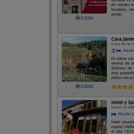
de montes e
lavadora, mi
portal.
8 Fotos
Casa Javie
Casa Rural 
Alquil
En pleno cor
metros de al
disfrutar de
mas pequeños
platos con p
8 Fotos
Hotel y Sp
Hotel en
Art
Alquiler 
Hotel situad
capital Viel
el año 1974