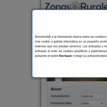
Busca por alojamiento
Alojamientos
>
Cataluña
>
Lleida
> Durro
Casas Rurales en Du
Bienvenid@ a la información básica sobre las cookies 
Una cookie o galleta informática es un pequeño archiv
externas que nos prestan servicios. Las activadas y n
activarás el resto de cookies (analíticas y publicita
pulsando el botón
Rechazar
o elegir su activación/de
Apartamentos turísticos Tárrega
2-1
arra
Al Bon Pas Rural
7-11+2 pers.
desd
25 €
 (Lleida)
Boldú (Lleida)
desde
Buscar
Comunidades:
Provincias/Islas: