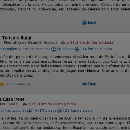
mblemáticos de la zona y decorados con mimo y esmero. Constan de un e
croondas, plancha, tv, sofá-cama, etc. además de calefacción y agua calient
Email
r Turismo Rural
en
Piedrafita de Bisaurri
(Huesca)
a
21,5 km
de Durro (Lleida)
er completo y por habitaciones
16 plazas
134 km de Huesca
azón del pirineo de Huesca, se encuentra el núcleo rural de Piedrafita de B
titud le regalaran unas maravillosas vistas al pico Turbón, pico Gallinera,
 sus apartamentos y sus habitaciónes rurales. Tambien podra disfrutar de la
 con amplias zonas verdes, sala de juegos con chimena. Si es amante de 
roductos de la zona.
Email
(2 comentarios)
a Casa Irene
ies
(Lleida)
a
22,9 km
de Durro (Lleida)
por habitaciones
44+10 plazas
122 km de Lleida
o en Arties, típico pueblo del Valle de Aran, a tan solo 6 km de la estación
ha. Consta de 22 habitaciones, salón con chimenea, bar, restaurante y spa. 
, fruto del sueño de su fundadora, Irene España, fue creado con el mimo