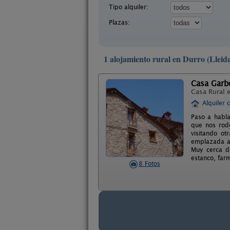
Tipo alquiler:
Plazas:
1 alojamiento rural en Durro (Lleid
Casa Garb
Casa Rural 
Alquiler 
Paso a habla
que nos rode
visitando ot
emplazada al
Muy cerca de
estanco, farm
8 Fotos