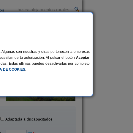
ios
-
al. Algunas son nuestras y otras pertenecen a empresas
cesitan de tu autorización. Al pulsar el botón
Aceptar
uedas. Estas últimas puedes desactivarlas por completo
CA DE COOKIES
.
Masia Mas d´en Bosch
Casa Sisquet
22+2 pers.
35 €
a Baronia de Rialb (Lleida)
Montcortes (Lleida
desde
Adaptada a discapacitados