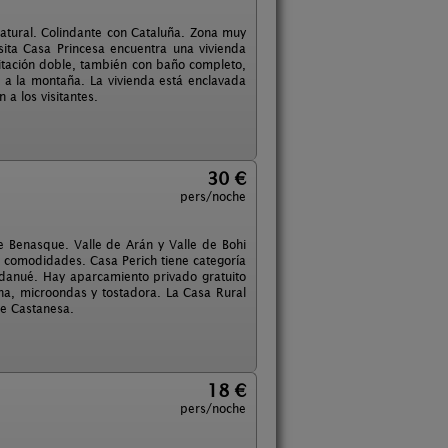
natural. Colindante con Cataluña. Zona muy
sita Casa Princesa encuentra una vivienda
tación doble, también con baño completo,
 a la montaña. La vivienda está enclavada
 a los visitantes.
30 €
pers/noche
de Benasque. Valle de Arán y Valle de Bohi
s comodidades. Casa Perich tiene categoría
Ardanué. Hay aparcamiento privado gratuito
ina, microondas y tostadora. La Casa Rural
de Castanesa.
18 €
pers/noche