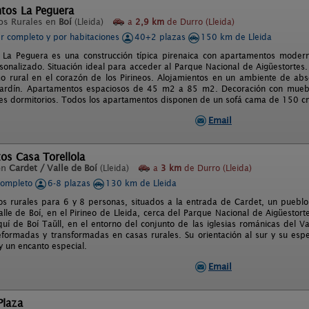
tos La Peguera
os Rurales en
Boí
(Lleida)
a
2,9 km
de Durro (Lleida)
er completo y por habitaciones
40+2 plazas
150 km de Lleida
La Peguera es una construcción típica pirenaica con apartamentos modern
rsonalizado. Situación ideal para acceder al Parque Nacional de Aigüestortes.
mo rural en el corazón de los Pirineos. Alojamientos en un ambiente de abs
jardín. Apartamentos espaciosos de 45 m2 a 85 m2. Decoración con mueb
res dormitorios. Todos los apartamentos disponen de un sofá cama de 150 c
Email
os Casa Torellola
en
Cardet / Valle de Boí
(Lleida)
a
3 km
de Durro (Lleida)
completo
6-8 plazas
130 km de Lleida
os rurales para 6 y 8 personas, situados a la entrada de Cardet, un puebl
lle de Boí, en el Pirineo de Lleida, cerca del Parque Nacional de Aigüestort
quí de Boí Taüll, en el entorno del conjunto de las iglesias románicas del Va
eformadas y transformadas en casas rurales. Su orientación al sur y su espe
y un encanto especial.
Email
Plaza