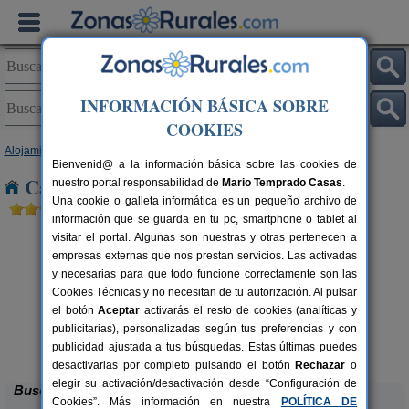
INFORMACIÓN BÁSICA SOBRE
COOKIES
Alojamientos
>
Galicia
>
Lugo
> Ría de Abres
Bienvenid@ a la información básica sobre las cookies de
Casas Rurales cerca de Ría de Abres
nuestro portal responsabilidad de
Mario Temprado Casas
.
Una cookie o galleta informática es un pequeño archivo de
información que se guarda en tu pc, smartphone o tablet al
visitar el portal. Algunas son nuestras y otras pertenecen a
empresas externas que nos prestan servicios. Las activadas
y necesarias para que todo funcione correctamente son las
Cookies Técnicas y no necesitan de tu autorización. Al pulsar
el botón
Aceptar
activarás el resto de cookies (analíticas y
publicitarias), personalizadas según tus preferencias y con
Luna de Vilar
rs.
10+5 pers.
 €
25 €
publicidad ajustada a tus búsquedas. Estas últimas puedes
Ribeira de Piquín (Lugo)
desde
desactivarlas por completo pulsando el botón
Rechazar
o
elegir su activación/desactivación desde “Configuración de
Buscar
Cookies”. Más información en nuestra
POLÍTICA DE