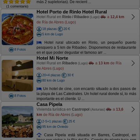
más 2 supletorias). De recient ...
(1 comentario)
Hotel Porto de Rinlo Hotel Rural
Hotel Rural en
Rinlo / Ribadeo
a
12,4 km
(Lugo)
de Ría de Abres (Lugo)
18 plazas
20 €
5 km de Lugo
Hotel rural ubicado en Rinlo, un pequeño puerto
pesquero a 5 km de Ribadeo. Disponemos de restaurante
8 Fotos
en el que poder degustar el famoso arr ...
Hotel Mi Norte
Hotel Rural en
Ribadeo
a
13 km
de Ría
(Lugo)
de Abres (Lugo)
20+4 plazas
30 €
80 km de Lugo
Un hotel de cine, con encanto situado a dos pasos de
la playa de Las Catedrales. Un hotel rural donde sí, lo más
8 Fotos
importante es el cliente. U ...
Casa Pipela
Vivienda turística en
Castropol
a
13,6
(Asturias)
km
de Ría de Abres (Lugo)
2-5+1 plazas
25 €
95 km de Oviedo
Casa Pipela está situada en Barres, Castropol, en