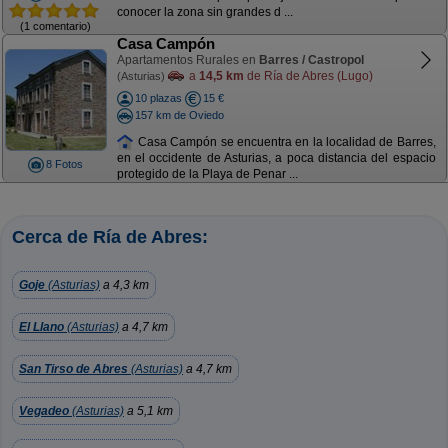
conocer la zona sin grandes d ...
(1 comentario)
Casa Campón
Apartamentos Rurales en
Barres / Castropol
a
14,5 km
de Ría de Abres (Lugo)
(Asturias)
10 plazas
15 €
157 km de Oviedo
Casa Campón se encuentra en la localidad de Barres,
en el occidente de Asturias, a poca distancia del espacio
8 Fotos
protegido de la Playa de Penar ...
Cerca de Ría de Abres:
Goje
(Asturias)
a 4,3 km
El Llano
(Asturias)
a 4,7 km
San Tirso de Abres
(Asturias)
a 4,7 km
Vegadeo
(Asturias)
a 5,1 km