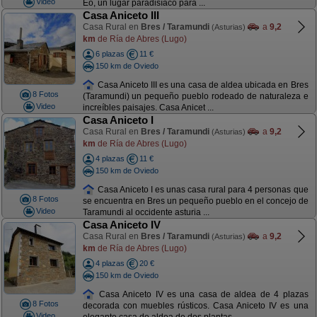
Video
Eo, un lugar paradisíaco para ...
Casa Aniceto III
Casa Rural en
Bres / Taramundi
a
9,2
(Asturias)
km
de Ría de Abres (Lugo)
6 plazas
11 €
150 km de Oviedo
Casa Aniceto III es una casa de aldea ubicada en Bres
8 Fotos
(Taramundi) un pequeño pueblo rodeado de naturaleza e
Video
increíbles paisajes. Casa Anicet ...
Casa Aniceto I
Casa Rural en
Bres / Taramundi
a
9,2
(Asturias)
km
de Ría de Abres (Lugo)
4 plazas
11 €
150 km de Oviedo
Casa Aniceto I es unas casa rural para 4 personas que
8 Fotos
se encuentra en Bres un pequeño pueblo en el concejo de
Video
Taramundi al occidente asturia ...
Casa Aniceto IV
Casa Rural en
Bres / Taramundi
a
9,2
(Asturias)
km
de Ría de Abres (Lugo)
4 plazas
20 €
150 km de Oviedo
Casa Aniceto IV es una casa de aldea de 4 plazas
8 Fotos
decorada con muebles rústicos. Casa Aniceto IV es una
Video