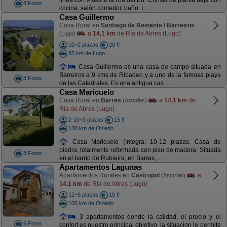
linea con vistas a la Ria del Eo. Consta de planta baja con
8 Fotos
cocina, salón comedor, baño. L ...
Casa Guillermo
Casa Rural en
Santiago de Reinante / Barreiros
a
14,1 km
de Ría de Abres (Lugo)
(Lugo)
10+2 plazas
20 €
85 km de Lugo
Casa Guillermo es una casa de campo situada en
Barreiros a 9 kms de Ribadeo y a uno de la famosa playa
8 Fotos
de las Catedrales. Es una antigua cas ...
Casa Maricuelo
Casa Rural en
Barres
a
14,1 km
de
(Asturias)
Ría de Abres (Lugo)
2-10+3 plazas
15 €
130 km de Oviedo
Casa Maricuelo (íntegra: 10-12 plazas. Casa de
piedra, totalmente reformada con piso de madera. Situada
8 Fotos
en el barrio de Rubieira, en Barres, ...
Apartamentos Lagunas
Apartamentos Rurales en
Castropol
a
(Asturias)
14,1 km
de Ría de Abres (Lugo)
12+5 plazas
15 €
105 km de Oviedo
3 apartamentos donde la calidad, el precio y el
6 Fotos
confort es nuestro principal objetivo. la situacion le permite