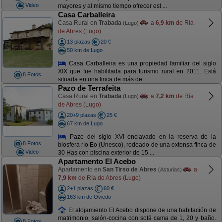
Video
mayores y al mismo tiempo ofrecer est ...
Casa Carballeira
Casa Rural en
Trabada
a
6,9 km
de Ría
(Lugo)
de Abres (Lugo)
13 plazas
20 €
50 km de Lugo
Casa Carballeira es una propiedad familiar del siglo
XIX que fue habilitada para turismo rural en 2011. Está
8 Fotos
situada en una finca de más de ...
Pazo de Terrafeita
Casa Rural en
Trabada
a
7,2 km
de Ría
(Lugo)
de Abres (Lugo)
20+9 plazas
25 €
67 km de Lugo
Pazo del siglo XVI enclavado en la reserva de la
8 Fotos
biosfera río Eo (Unesco), rodeado de una extensa finca de
Video
30 Has con piscina exterior de 15 ...
Apartamento El Acebo
Apartamento en
San Tirso de Abres
a
(Asturias)
7,9 km
de Ría de Abres (Lugo)
2+1 plazas
60 €
163 km de Oviedo
El alojamiento El Acebo dispone de una habitación de
matrimonio, salón-cocina con sofá cama de 1, 20 y baño.
8 Fotos