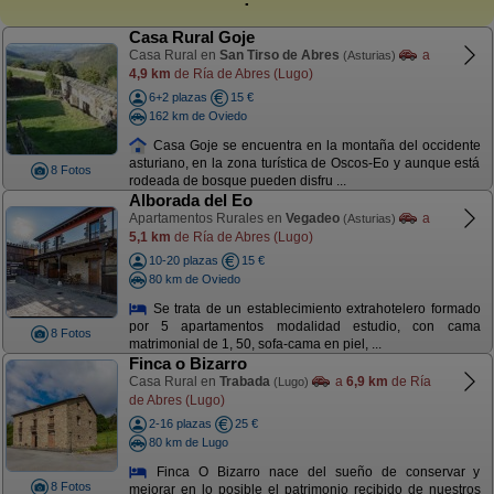
Casa Rural Goje
Casa Rural en
San Tirso de Abres
a
(Asturias)
4,9 km
de Ría de Abres (Lugo)
6+2 plazas
15 €
162 km de Oviedo
Casa Goje se encuentra en la montaña del occidente
asturiano, en la zona turística de Oscos-Eo y aunque está
8 Fotos
rodeada de bosque pueden disfru ...
Alborada del Eo
Apartamentos Rurales en
Vegadeo
a
(Asturias)
5,1 km
de Ría de Abres (Lugo)
10-20 plazas
15 €
80 km de Oviedo
Se trata de un establecimiento extrahotelero formado
por 5 apartamentos modalidad estudio, con cama
8 Fotos
matrimonial de 1, 50, sofa-cama en piel, ...
Finca o Bizarro
Casa Rural en
Trabada
a
6,9 km
de Ría
(Lugo)
de Abres (Lugo)
2-16 plazas
25 €
80 km de Lugo
Finca O Bizarro nace del sueño de conservar y
8 Fotos
mejorar en lo posible el patrimonio recibido de nuestros