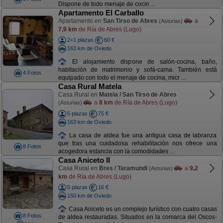
Dispone de todo menaje de cocin ...
Apartamento El Carballo
Apartamento en
San Tirso de Abres
a
(Asturias)
7,9 km
de Ría de Abres (Lugo)
2+1 plazas
60 €
163 km de Oviedo
El alojamiento dispone de salón-cocina, baño,
habitación de matrimonio y sofá-cama. También está
4 Fotos
equipado con todo el menaje de cocina, micr ...
Casa Rural Matela
Casa Rural en
Matela / San Tirso de Abres
a
8 km
de Ría de Abres (Lugo)
(Asturias)
5 plazas
75 €
163 km de Oviedo
La casa de aldea fue una antigua casa de labranza
que tras una cuidadosa rehabilitación nos ofrece una
8 Fotos
acogedora estancia con la comodidades ...
Casa Aniceto II
Casa Rural en
Bres / Taramundi
a
9,2
(Asturias)
km
de Ría de Abres (Lugo)
5 plazas
16 €
150 km de Oviedo
Casa Aniceto es un complejo turístico con cuatro casas
8 Fotos
de aldea restauradas. Situados en la comarca del Oscos-