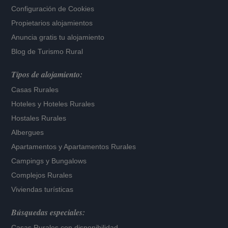
Configuración de Cookies
Propietarios alojamientos
Anuncia gratis tu alojamiento
Blog de Turismo Rural
Tipos de alojamiento:
Casas Rurales
Hoteles
y
Hoteles Rurales
Hostales Rurales
Albergues
Apartamentos
y
Apartamentos Rurales
Campings y Bungalows
Complejos Rurales
Viviendas turísticas
Búsquedas especiales:
Casas Rurales con disponibilidad