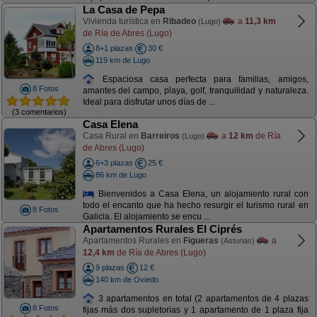
La Casa de Pepa
Vivienda turística en
Ribadeo
a
11,3 km
(Lugo)
de Ría de Abres (Lugo)
8+1 plazas
30 €
119 km de Lugo
Espaciosa casa perfecta para familias, amigos,
8 Fotos
amantes del campo, playa, golf, tranquilidad y naturaleza.
Ideal para disfrutar unos días de ...
(3 comentarios)
Casa Elena
Casa Rural en
Barreiros
a
12 km
de Ría
(Lugo)
de Abres (Lugo)
6+3 plazas
25 €
86 km de Lugo
Bienvenidos a Casa Elena, un alojamiento rural con
todo el encanto que ha hecho resurgir el turismo rural en
8 Fotos
Galicia. El alojamiento se encu ...
Apartamentos Rurales El Ciprés
Apartamentos Rurales en
Figueras
a
(Asturias)
12,4 km
de Ría de Abres (Lugo)
9 plazas
12 €
140 km de Oviedo
3 apartamentos en total (2 apartamentos de 4 plazas
8 Fotos
fijas más dos supletorias y 1 apartamento de 1 plaza fija