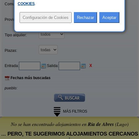
COOKIES
.
Comunidades:
Provincias/Islas:
Tipo alquiler:
Plazas:
X
Entrada:
Salida:
Fechas más buscadas
pueblo:
MÁS FILTROS
No se han encontrado alojamientos en
Ría de Abres
(Lugo)
... PERO, TE SUGERIMOS ALOJAMIENTOS CERCANOS
: