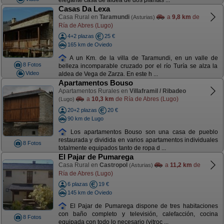
elegante casa de aldea de dos plantas ...
Casas Da Lexa
Casa Rural en
Taramundi
a
9,8 km
de
(Asturias)
Ría de Abres (Lugo)
4+2 plazas
25 €
165 km de Oviedo
A un Km. de la villa de Taramundi, en un valle de
8 Fotos
belleza incomparable cruzado por el río Turía se alza la
Video
aldea de Vega de Zarza. En este h ...
Apartamentos Bouso
Apartamentos Rurales en
Villaframil / Ribadeo
a
10,3 km
de Ría de Abres (Lugo)
(Lugo)
20+2 plazas
20 €
90 km de Lugo
Los apartamentos Bouso son una casa de pueblo
restaurada y dividida en varios apartamentos individuales
8 Fotos
totalmente equipados tanto de ropa d ...
El Pajar de Pumarega
Casa Rural en
Castropol
a
11,2 km
de
(Asturias)
Ría de Abres (Lugo)
6 plazas
19 €
145 km de Oviedo
El Pajar de Pumarega dispone de tres habitaciones
con baño completo y televisión, calefacción, cocina
8 Fotos
equipada con todo lo necesario (vitroc ...