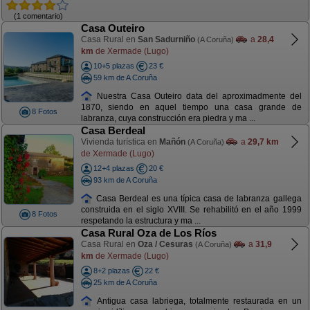
(1 comentario)
Casa Outeiro
Casa Rural en
San Sadurniño
a
28,4
(A Coruña)
km
de Xermade (Lugo)
10+5 plazas
23 €
59 km de A Coruña
Nuestra Casa Outeiro data del aproximadmente del
1870, siendo en aquel tiempo una casa grande de
8 Fotos
labranza, cuya construcción era piedra y ma ...
Casa Berdeal
Vivienda turística en
Mañón
a
29,7 km
(A Coruña)
de Xermade (Lugo)
12+4 plazas
20 €
93 km de A Coruña
Casa Berdeal es una típica casa de labranza gallega
construida en el siglo XVIII. Se rehabilitó en el año 1999
8 Fotos
respetando la estructura y ma ...
Casa Rural Oza de Los Ríos
Casa Rural en
Oza / Cesuras
a
31,9
(A Coruña)
km
de Xermade (Lugo)
8+2 plazas
22 €
25 km de A Coruña
Antigua casa labriega, totalmente restaurada en un