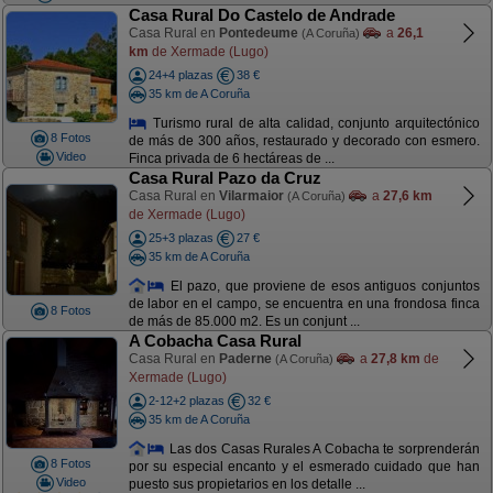
Casa Rural Do Castelo de Andrade
Casa Rural en
Pontedeume
a
26,1
(A Coruña)
km
de Xermade (Lugo)
24+4 plazas
38 €
35 km de A Coruña
Turismo rural de alta calidad, conjunto arquitectónico
8 Fotos
de más de 300 años, restaurado y decorado con esmero.
Video
Finca privada de 6 hectáreas de ...
Casa Rural Pazo da Cruz
Casa Rural en
Vilarmaior
a
27,6 km
(A Coruña)
de Xermade (Lugo)
25+3 plazas
27 €
35 km de A Coruña
El pazo, que proviene de esos antiguos conjuntos
de labor en el campo, se encuentra en una frondosa finca
8 Fotos
de más de 85.000 m2. Es un conjunt ...
A Cobacha Casa Rural
Casa Rural en
Paderne
a
27,8 km
de
(A Coruña)
Xermade (Lugo)
2-12+2 plazas
32 €
35 km de A Coruña
Las dos Casas Rurales A Cobacha te sorprenderán
8 Fotos
por su especial encanto y el esmerado cuidado que han
Video
puesto sus propietarios en los detalle ...