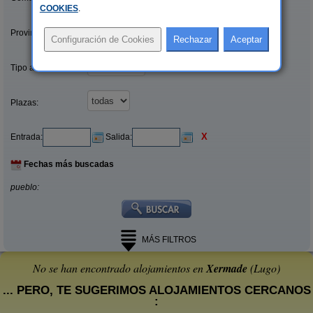
COOKIES
.
Provincias/Islas:
Tipo alquiler:
Plazas:
X
Entrada:
Salida:
Fechas más buscadas
pueblo:
MÁS FILTROS
No se han encontrado alojamientos en
Xermade
(Lugo)
... PERO, TE SUGERIMOS ALOJAMIENTOS CERCANOS
: