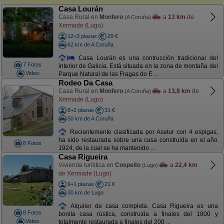
Casa Lourán
Casa Rural en
Monfero
a
13 km
de
(A Coruña)
Xermade (Lugo)
12+3 plazas
29 €
62 km de A Coruña
Casa Lourán es una contrucción tradicional del
7 Fotos
interior de Galicia. Está situada en la zona de montaña del
Video
Parque Natural de las Fragas do E ...
Rodeo Da Casa
Casa Rural en
Monfero
a
13,9 km
de
(A Coruña)
Xermade (Lugo)
8+2 plazas
31 €
50 km de A Coruña
Recientemente clasificada por Asetur con 4 espigas,
ha sido restaurada sobre una casa construida en el año
8 Fotos
1924, de la cual se ha mantenido ...
Casa Rigueira
Vivienda turística en
Cospeito
a
22,4 km
(Lugo)
de Xermade (Lugo)
9+1 plazas
21 €
30 km de Lugo
Alquiler de casa completa. Casa Rigueira es una
8 Fotos
bonita casa rústica, construida a finales del 1800 y
Video
totalmente restaurada a finales del 200 ...