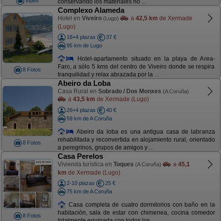
Video
conservando los materiales no ...
Complexo Alameda
Hotel en
Viveiro
a
42,5 km
de Xermade
(Lugo)
(Lugo)
18+4 plazas
37 €
95 km de Lugo
Hotel-apartamento situado en la playa de Area-
Faro, a sólo 5 kms del centro de Viveiro donde se respira
8 Fotos
tranquilidad y relax abrazada por la ...
Abeiro da Loba
Casa Rural en
Sobrado / Dos Monxes
(A Coruña)
a
43,5 km
de Xermade (Lugo)
26+4 plazas
40 €
59 km de A Coruña
Abeiro da loba es una antigua casa de labranza
rehabilitada y reconvertida en alojamiento rural, orientado
8 Fotos
a peregrinos, grupos de amigos y ...
Casa Perelos
Vivienda turística en
Toques
a
45,1
(A Coruña)
km
de Xermade (Lugo)
2-10 plazas
25 €
75 km de A Coruña
Casa completa de cuatro dormitorios con baño en la
habitación, sala de estar con chimenea, cocina comedor
8 Fotos
totalmente equipada con todos los ...