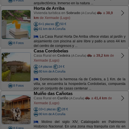
8 Fotos
arquitectónica. Inmerso en la natura ...
Horta de Arriba
Vivienda turística en
Sobrado
a
38,9
(A Coruña)
km
de Xermade (Lugo)
6+1 plazas
50 €
61 km de A Coruña
La Casa Rural Horta De Arriba ofrece vistas al jardín y
alojamiento con piscina al aire libre y patio a unos 44 km
8 Fotos
del centro de congresos y ...
Casa Cordobelas
Casa Rural en
Cedeira
a
39,2 km
de
(A Coruña)
Xermade (Lugo)
14 plazas
24 €
80 km de A Coruña
Dominando la hermosa ría de Cedeira, a 1 Km. de la
villa, se encuentra la hospedería Cordobelas, compuesta
8 Fotos
por un conjunto de casas centenar ...
Muiño das Cañotas
Casa Rural en
Cariño
a
41,4 km
de
(A Coruña)
Xermade (Lugo)
10+1 plazas
28 €
90 km de A Coruña
Molino del siglo XIV, Catalogado en Patrimonio
Historico Nacional. En una zona muy tranquila con río en
8 Fotos