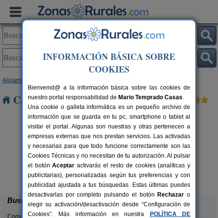
INFORMACIÓN BÁSICA SOBRE
COOKIES
Alojamientos
>
Galicia
>
Lugo
> Xermade
Bienvenid@ a la información básica sobre las cookies de
Casas Rurales cerca de Xermade
nuestro portal responsabilidad de
Mario Temprado Casas
.
Una cookie o galleta informática es un pequeño archivo de
información que se guarda en tu pc, smartphone o tablet al
visitar el portal. Algunas son nuestras y otras pertenecen a
empresas externas que nos prestan servicios. Las activadas
y necesarias para que todo funcione correctamente son las
Cookies Técnicas y no necesitan de tu autorización. Al pulsar
el botón
Aceptar
activarás el resto de cookies (analíticas y
Complexo Alameda
rs.
18+4 pers.
publicitarias), personalizadas según tus preferencias y con
 €
37 €
Viveiro (Lugo)
desde
publicidad ajustada a tus búsquedas. Estas últimas puedes
desactivarlas por completo pulsando el botón
Rechazar
o
Buscar
elegir su activación/desactivación desde “Configuración de
Cookies”. Más información en nuestra
POLÍTICA DE
Comunidades: