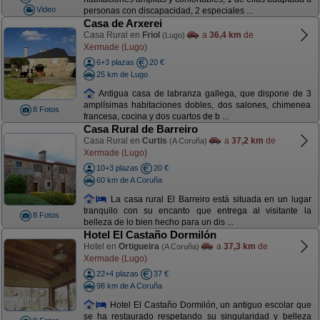
Video
personas con discapacidad, 2 especiales ...
Casa de Arxerei
Casa Rural en
Friol
a
36,4 km
de
(Lugo)
Xermade (Lugo)
6+3 plazas
20 €
25 km de Lugo
Antigua casa de labranza gallega, que dispone de 3
amplísimas habitaciones dobles, dos salones, chimenea
8 Fotos
francesa, cocina y dos cuartos de b ...
Casa Rural de Barreiro
Casa Rural en
Curtis
a
37,2 km
de
(A Coruña)
Xermade (Lugo)
10+3 plazas
20 €
60 km de A Coruña
La casa rural El Barreiro está situada en un lugar
tranquilo con su encanto que entrega al visitante la
8 Fotos
belleza de lo bien hecho para un dis ...
Hotel El Castaño Dormilón
Hotel en
Ortigueira
a
37,3 km
de
(A Coruña)
Xermade (Lugo)
22+4 plazas
37 €
98 km de A Coruña
Hotel El Castaño Dormilón, un antiguo escolar que
se ha restaurado respetando su singularidad y belleza