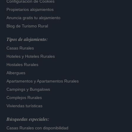
Configuración de Cookies
Propietarios alojamientos
Anuncia gratis tu alojamiento
Blog de Turismo Rural
Tipos de alojamiento:
Casas Rurales
Hoteles
y
Hoteles Rurales
Hostales Rurales
Albergues
Apartamentos
y
Apartamentos Rurales
Campings y Bungalows
Complejos Rurales
Viviendas turísticas
Búsquedas especiales:
Casas Rurales con disponibilidad