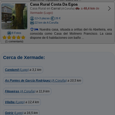
Casa Rural Costa Da Egoa
Casa Rural en
Carral
a
48,4 km
de
(A Coruña)
Xermade (Lugo)
12+3 plazas
26 €
22 km de A Coruña
Nuestra casa, situada a orillas del río Abelleira, era
8 Fotos
conocida como Casa del Molinero Francisco. La casa
dispone de 6 habitaciones con baño ...
(1 comentario)
Cerca de Xermade:
Candamil
(Lugo)
a 3,1 km
As Pontes de García Rodríguez
(A Coruña)
a 10,5 km
Filgueiras
(A Coruña)
a 11,9 km
Vilalba
(Lugo)
a 12,4 km
Goiriz
(Lugo)
a 16,5 km