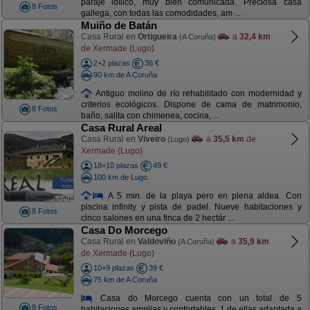
paraje idílico, muy bien comunicada. Preciosa casa
8 Fotos
gallega, con todas las comodidades, am ...
Muiño de Batán
Casa Rural en
Ortigueira
a
32,4 km
(A Coruña)
de Xermade (Lugo)
2+2 plazas
36 €
90 km de A Coruña
Antiguo molino de río rehabilitado con modernidad y
criterios ecológicos. Dispone de cama de matrimonio,
8 Fotos
baño, salita con chimenea, cocina, ...
Casa Rural Areal
Casa Rural en
Viveiro
a
35,5 km
de
(Lugo)
Xermade (Lugo)
18+10 plazas
49 €
100 km de Lugo
A 5 min. de la playa pero en plena aldea. Con
piscina infinity y pista de padel. Nueve habitaciones y
8 Fotos
cinco salones en una finca de 2 hectár ...
Casa Do Morcego
Casa Rural en
Valdoviño
a
35,9 km
(A Coruña)
de Xermade (Lugo)
10+9 plazas
39 €
75 km de A Coruña
Casa do Morcego cuenta con un total de 5
8 Fotos
habitaciones amplias y confortables, 1 de ellas adaptada a