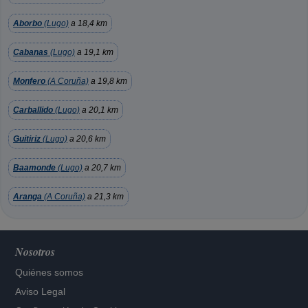
Aborbo
(Lugo)
a 18,4 km
Cabanas
(Lugo)
a 19,1 km
Monfero
(A Coruña)
a 19,8 km
Carballido
(Lugo)
a 20,1 km
Guitiriz
(Lugo)
a 20,6 km
Baamonde
(Lugo)
a 20,7 km
Aranga
(A Coruña)
a 21,3 km
Nosotros
Quiénes somos
Aviso Legal