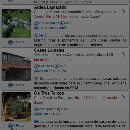
la finca y una zona ajardinada ampli ...
Aldea Lamacido
Complejo Rural en
Lamacido / Loiba / Ortigueira
(A
a
41,4 km
de Xermade (Lugo)
Coruña)
2-22+8 plazas
35 €
110 km de A Coruña
Aldea Lamacido es una pequeña aldea adaptada al
turismo rural. Disponemos de : Una Casa Granja de
8 Fotos
alquiler completo de 3 habitaciones dobles ...
Casas Lamelas
Vivienda turística en
Cambre
a
41,5
(A Coruña)
km
de Xermade (Lugo)
6-8 plazas
27 €
20 km de A Coruña
Se trata de un complejo de dos casas típicas gallegas
de piedra destinadas para el turismo vacacional, en plena
8 Fotos
naturaleza, situada en Stª M ...
Os Tres Teixos
Casa Rural en
Foz
a
41,9 km
de Xermade
(Lugo)
(Lugo)
20+5 plazas
25 €
97 km de Lugo
La casa es la típica construcción de casona de aldea
8 Fotos
gallega, que ha sido totalmente restaurada recientemente,