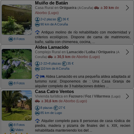
Muiño de Batán
Casa Rural en
Ortigueira
a
30 km
de
(A Coruña)
Aborbo (Lugo)
2+2 plazas
36 €
90 km de A Coruña
Antiguo molino de río rehabilitado con modernidad y
criterios ecológicos. Dispone de cama de matrimonio,
8 Fotos
baño, salita con chimenea, cocina, ...
Aldea Lamacido
Complejo Rural en
Lamacido / Loiba / Ortigueira
(A
a
30,5 km
de Aborbo (Lugo)
Coruña)
2-22+8 plazas
35 €
110 km de A Coruña
Aldea Lamacido es una pequeña aldea adaptada al
turismo rural. Disponemos de : Una Casa Granja de
8 Fotos
alquiler completo de 3 habitaciones dobles ...
Casa Catro Ventos
Vivienda turística en
Fazouro / Foz / Villarmea
(Lugo)
a
30,6 km
de Aborbo (Lugo)
8 plazas
27 €
85 km de Lugo
Alquiler completo para 8 personas de casa rústica de
8 Fotos
piedra, madera y pizarra de finales del s. XIX, recien
Video
rehabilitada manteniendo los det ...