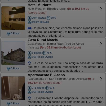
Galicia. El alojamiento se encu ...
Hotel Mi Norte
Hotel Rural en
Ribadeo
a
39,2 km
de
(Lugo)
Aborbo (Lugo)
20+4 plazas
30 €
80 km de Lugo
Un hotel de cine, con encanto situado a dos pasos de
la playa de Las Catedrales. Un hotel rural donde sí, lo más
8 Fotos
importante es el cliente. U ...
Casa Rural Matela
Casa Rural en
Matela / San Tirso de Abres
a
39,8 km
de Aborbo (Lugo)
(Asturias)
5 plazas
75 €
163 km de Oviedo
La casa de aldea fue una antigua casa de labranza
que tras una cuidadosa rehabilitación nos ofrece una
8 Fotos
acogedora estancia con la comodidades ...
Apartamento El Acebo
Apartamento en
San Tirso de Abres
a
(Asturias)
39,9 km
de Aborbo (Lugo)
2+1 plazas
60 €
163 km de Oviedo
El alojamiento El Acebo dispone de una habitación de
matrimonio, salón-cocina con sofá cama de 1, 20 y baño.
8 Fotos
Dispone de todo menaje de cocin ...