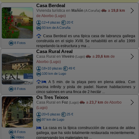
Casa Berdeal
Vivienda turística en
Mañón
a
19,8 km
(A Coruña)
de Aborbo (Lugo)
12+4 plazas
20 €
93 km de A Coruña
Casa Berdeal es una típica casa de labranza gallega
construida en el siglo XVIII. Se rehabilitó en el año 1999
8 Fotos
respetando la estructura y ma ...
Casa Rural Areal
Casa Rural en
Viveiro
a
20,6 km
de
(Lugo)
Aborbo (Lugo)
18+10 plazas
49 €
100 km de Lugo
A 5 min. de la playa pero en plena aldea. Con
piscina infinity y pista de padel. Nueve habitaciones y
8 Fotos
cinco salones en una finca de 2 hectár ...
Os Tres Teixos
Casa Rural en
Foz
a
23,7 km
de Aborbo
(Lugo)
(Lugo)
20+5 plazas
25 €
97 km de Lugo
La casa es la típica construcción de casona de aldea
8 Fotos
gallega, que ha sido totalmente restaurada recientemente,
Video
conservando los materiales no ...