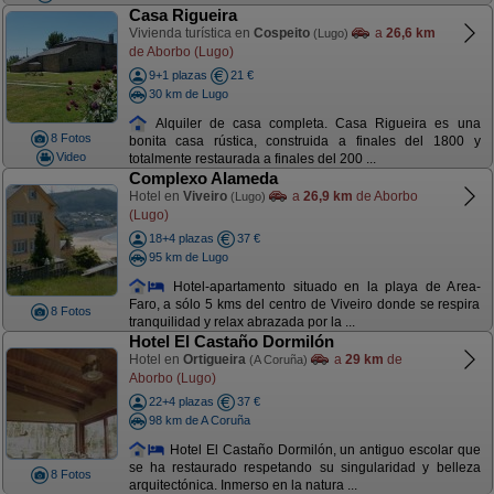
Casa Rigueira
Vivienda turística en
Cospeito
a
26,6 km
(Lugo)
de Aborbo (Lugo)
9+1 plazas
21 €
30 km de Lugo
Alquiler de casa completa. Casa Rigueira es una
8 Fotos
bonita casa rústica, construida a finales del 1800 y
Video
totalmente restaurada a finales del 200 ...
Complexo Alameda
Hotel en
Viveiro
a
26,9 km
de Aborbo
(Lugo)
(Lugo)
18+4 plazas
37 €
95 km de Lugo
Hotel-apartamento situado en la playa de Area-
Faro, a sólo 5 kms del centro de Viveiro donde se respira
8 Fotos
tranquilidad y relax abrazada por la ...
Hotel El Castaño Dormilón
Hotel en
Ortigueira
a
29 km
de
(A Coruña)
Aborbo (Lugo)
22+4 plazas
37 €
98 km de A Coruña
Hotel El Castaño Dormilón, un antiguo escolar que
se ha restaurado respetando su singularidad y belleza
8 Fotos
arquitectónica. Inmerso en la natura ...