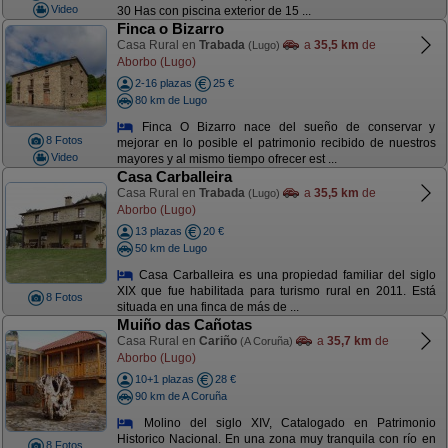
Video
30 Has con piscina exterior de 15 ...
Finca o Bizarro
Casa Rural en
Trabada
a
35,5 km
de
(Lugo)
Aborbo (Lugo)
2-16 plazas
25 €
80 km de Lugo
Finca O Bizarro nace del sueño de conservar y
8 Fotos
mejorar en lo posible el patrimonio recibido de nuestros
Video
mayores y al mismo tiempo ofrecer est ...
Casa Carballeira
Casa Rural en
Trabada
a
35,5 km
de
(Lugo)
Aborbo (Lugo)
13 plazas
20 €
50 km de Lugo
Casa Carballeira es una propiedad familiar del siglo
XIX que fue habilitada para turismo rural en 2011. Está
8 Fotos
situada en una finca de más de ...
Muiño das Cañotas
Casa Rural en
Cariño
a
35,7 km
de
(A Coruña)
Aborbo (Lugo)
10+1 plazas
28 €
90 km de A Coruña
Molino del siglo XIV, Catalogado en Patrimonio
Historico Nacional. En una zona muy tranquila con río en
8 Fotos