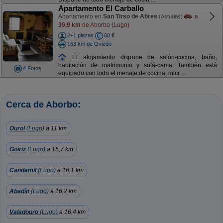
Apartamento El Carballo
Apartamento en
San Tirso de Abres
a
(Asturias)
39,9 km
de Aborbo (Lugo)
2+1 plazas
60 €
163 km de Oviedo
El alojamiento dispone de salón-cocina, baño,
habitación de matrimonio y sofá-cama. También está
4 Fotos
equipado con todo el menaje de cocina, micr ...
Cerca de Aborbo:
Ourol
(Lugo)
a 11 km
Goiriz
(Lugo)
a 15,7 km
Candamil
(Lugo)
a 16,1 km
Abadín
(Lugo)
a 16,2 km
Valadouro
(Lugo)
a 16,4 km