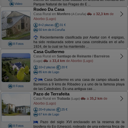
Video
Parque Natural de las Fragas do E ...
Rodeo Da Casa
Casa Rural en
Monfero
a
32,3 km
de
(A Coruña)
Aborbo (Lugo)
8+2 plazas
31 €
50 km de A Coruña
Recientemente clasificada por Asetur con 4 espigas,
ha sido restaurada sobre una casa construida en el año
8 Fotos
1924, de la cual se ha mantenido ...
Casa Guillermo
Casa Rural en
Santiago de Reinante / Barreiros
a
33,4 km
de Aborbo (Lugo)
(Lugo)
10+2 plazas
20 €
85 km de Lugo
Casa Guillermo es una casa de campo situada en
Barreiros a 9 kms de Ribadeo y a uno de la famosa playa
8 Fotos
de las Catedrales. Es una antigua cas ...
Pazo de Terrafeita
Casa Rural en
Trabada
a
35,2 km
de
(Lugo)
Aborbo (Lugo)
20+9 plazas
25 €
67 km de Lugo
Pazo del siglo XVI enclavado en la reserva de la
8 Fotos
biosfera río Eo (Unesco), rodeado de una extensa finca de