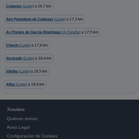
Cabanas
(Lugo)
a 16,7 km
San Pantaleon de Cabanas
(Lugo)
a 17,3 km
As Pontes de García Rodríguez
(A Coruña)
a 17,5 km
Chavín
(Lugo)
a 17,6 km
Xermade
(Lugo)
a 18,4 km
Vilalba
(Lugo)
a 18,5 km
Alfoz
(Lugo)
a 19,4 km
Nosotros
Quiénes somos
Aviso Legal
Configuración de Cookies