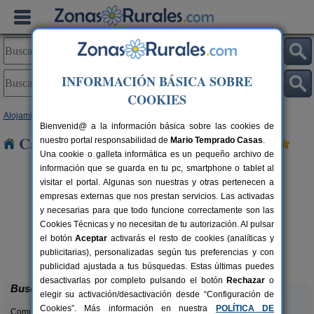
INFORMACIÓN BÁSICA SOBRE
COOKIES
Alojamientos
>
Galicia
>
Lugo
> Aborbo
Bienvenid@ a la información básica sobre las cookies de
Casas Rurales cerca de Aborbo
nuestro portal responsabilidad de
Mario Temprado Casas
.
Una cookie o galleta informática es un pequeño archivo de
información que se guarda en tu pc, smartphone o tablet al
visitar el portal. Algunas son nuestras y otras pertenecen a
empresas externas que nos prestan servicios. Las activadas
y necesarias para que todo funcione correctamente son las
Cookies Técnicas y no necesitan de tu autorización. Al pulsar
el botón
Aceptar
activarás el resto de cookies (analíticas y
Casa O Crego
rs.
14+10 pers.
publicitarias), personalizadas según tus preferencias y con
 €
50 €
Cervantes (Lugo)
desde
publicidad ajustada a tus búsquedas. Estas últimas puedes
desactivarlas por completo pulsando el botón
Rechazar
o
Buscar
elegir su activación/desactivación desde “Configuración de
Cookies”. Más información en nuestra
POLÍTICA DE
Comunidades: