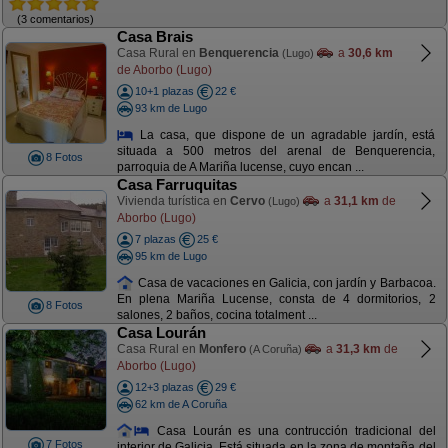
(3 comentarios)
Casa Brais
Casa Rural en
Benquerencia
a
30,6 km
(Lugo)
de Aborbo (Lugo)
10+1 plazas
22 €
93 km de Lugo
La casa, que dispone de un agradable jardín, está
situada a 500 metros del arenal de Benquerencia,
8 Fotos
parroquia de A Mariña lucense, cuyo encan ...
Casa Farruquitas
Vivienda turística en
Cervo
a
31,1 km
de
(Lugo)
Aborbo (Lugo)
7 plazas
25 €
95 km de Lugo
Casa de vacaciones en Galicia, con jardín y Barbacoa.
En plena Mariña Lucense, consta de 4 dormitorios, 2
8 Fotos
salones, 2 baños, cocina totalment ...
Casa Lourán
Casa Rural en
Monfero
a
31,3 km
de
(A Coruña)
Aborbo (Lugo)
12+3 plazas
29 €
62 km de A Coruña
Casa Lourán es una contrucción tradicional del
7 Fotos
interior de Galicia. Está situada en la zona de montaña del