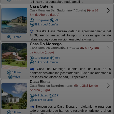
la finca y una zona ajardinada ampli ...
Casa Outeiro
Casa Rural en
San Sadurniño
a
36
(A Coruña)
km
de Aborbo (Lugo)
10+5 plazas
23 €
59 km de A Coruña
Nuestra Casa Outeiro data del aproximadmente del
1870, siendo en aquel tiempo una casa grande de
8 Fotos
labranza, cuya construcción era piedra y ma ...
Casa Do Morcego
Casa Rural en
Valdoviño
a
37,7 km
(A Coruña)
de Aborbo (Lugo)
10+9 plazas
39 €
75 km de A Coruña
Casa do Morcego cuenta con un total de 5
8 Fotos
habitaciones amplias y confortables, 1 de ellas adaptada a
Video
personas con discapacidad, 2 especiales ...
Casa Elena
Casa Rural en
Barreiros
a
38,5 km
de
(Lugo)
Aborbo (Lugo)
6+3 plazas
25 €
86 km de Lugo
Bienvenidos a Casa Elena, un alojamiento rural con
todo el encanto que ha hecho resurgir el turismo rural en
8 Fotos