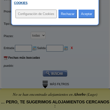
COOKIES
.
Provincias/Islas:
Tipo alquiler:
Plazas:
X
Entrada:
Salida:
Fechas más buscadas
pueblo:
MÁS FILTROS
No se han encontrado alojamientos en
Aborbo
(Lugo)
... PERO, TE SUGERIMOS ALOJAMIENTOS CERCANOS
: