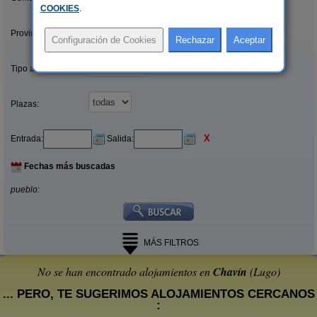
COOKIES
.
Provincias/Islas:
Tipo alquiler:
Plazas:
X
Entrada:
Salida:
Fechas más buscadas
pueblo:
MÁS FILTROS
No se han encontrado alojamientos en
Chavín
(Lugo)
... PERO, TE SUGERIMOS ALOJAMIENTOS CERCANOS
: