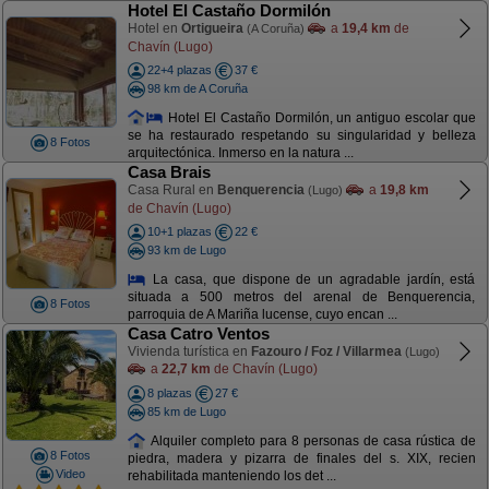
Hotel El Castaño Dormilón
Hotel en
Ortigueira
a
19,4 km
de
(A Coruña)
Chavín (Lugo)
22+4 plazas
37 €
98 km de A Coruña
Hotel El Castaño Dormilón, un antiguo escolar que
se ha restaurado respetando su singularidad y belleza
8 Fotos
arquitectónica. Inmerso en la natura ...
Casa Brais
Casa Rural en
Benquerencia
a
19,8 km
(Lugo)
de Chavín (Lugo)
10+1 plazas
22 €
93 km de Lugo
La casa, que dispone de un agradable jardín, está
situada a 500 metros del arenal de Benquerencia,
8 Fotos
parroquia de A Mariña lucense, cuyo encan ...
Casa Catro Ventos
Vivienda turística en
Fazouro / Foz / Villarmea
(Lugo)
a
22,7 km
de Chavín (Lugo)
8 plazas
27 €
85 km de Lugo
Alquiler completo para 8 personas de casa rústica de
8 Fotos
piedra, madera y pizarra de finales del s. XIX, recien
Video
rehabilitada manteniendo los det ...