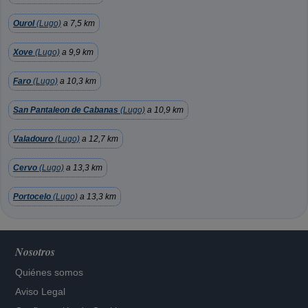
Ourol
(Lugo)
a 7,5 km
Xove
(Lugo)
a 9,9 km
Faro
(Lugo)
a 10,3 km
San Pantaleon de Cabanas
(Lugo)
a 10,9 km
Valadouro
(Lugo)
a 12,7 km
Cervo
(Lugo)
a 13,3 km
Portocelo
(Lugo)
a 13,3 km
Nosotros
Quiénes somos
Aviso Legal