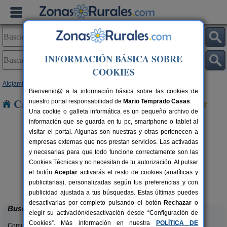
INFORMACIÓN BÁSICA SOBRE
COOKIES
Alojamientos
>
Galicia
>
Lugo
> Chavín
Bienvenid@ a la información básica sobre las cookies de
Casas Rurales cerca de Chavín
nuestro portal responsabilidad de
Mario Temprado Casas
.
Una cookie o galleta informática es un pequeño archivo de
información que se guarda en tu pc, smartphone o tablet al
visitar el portal. Algunas son nuestras y otras pertenecen a
empresas externas que nos prestan servicios. Las activadas
y necesarias para que todo funcione correctamente son las
Cookies Técnicas y no necesitan de tu autorización. Al pulsar
el botón
Aceptar
activarás el resto de cookies (analíticas y
Casa Caxigueiro
rs.
18+6 pers.
publicitarias), personalizadas según tus preferencias y con
 €
25 €
Sabenche (Lugo)
desde
publicidad ajustada a tus búsquedas. Estas últimas puedes
desactivarlas por completo pulsando el botón
Rechazar
o
Buscar
elegir su activación/desactivación desde “Configuración de
Cookies”. Más información en nuestra
POLÍTICA DE
Comunidades: