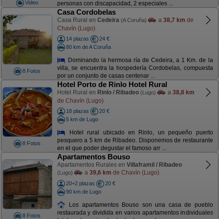
Video
personas con discapacidad, 2 especiales ...
Casa Cordobelas
Casa Rural en
Cedeira
a
38,7 km
de
(A Coruña)
Chavín (Lugo)
14 plazas
24 €
80 km de A Coruña
Dominando la hermosa ría de Cedeira, a 1 Km. de la
villa, se encuentra la hospedería Cordobelas, compuesta
8 Fotos
por un conjunto de casas centenar ...
Hotel Porto de Rinlo Hotel Rural
Hotel Rural en
Rinlo / Ribadeo
a
38,8 km
(Lugo)
de Chavín (Lugo)
18 plazas
20 €
5 km de Lugo
Hotel rural ubicado en Rinlo, un pequeño puerto
pesquero a 5 km de Ribadeo. Disponemos de restaurante
8 Fotos
en el que poder degustar el famoso arr ...
Apartamentos Bouso
Apartamentos Rurales en
Villaframil / Ribadeo
a
39,6 km
de Chavín (Lugo)
(Lugo)
20+2 plazas
20 €
90 km de Lugo
Los apartamentos Bouso son una casa de pueblo
restaurada y dividida en varios apartamentos individuales
8 Fotos