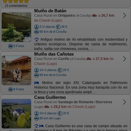
(3 comentarios)
Muiño de Batán
Casa Rural en
Ortigueira
a
26,7 km
(A Coruña)
de Chavín (Lugo)
2+2 plazas
36 €
90 km de A Coruña
Antiguo molino de río rehabilitado con modernidad y
criterios ecológicos. Dispone de cama de matrimonio,
8 Fotos
baño, salita con chimenea, cocina, ...
Muiño das Cañotas
Casa Rural en
Cariño
a
27,3 km
de
(A Coruña)
Chavín (Lugo)
10+1 plazas
28 €
90 km de A Coruña
Molino del siglo XIV, Catalogado en Patrimonio
Historico Nacional. En una zona muy tranquila con río en
8 Fotos
la finca y una zona ajardinada ampli ...
Casa Guillermo
Casa Rural en
Santiago de Reinante / Barreiros
a
29,2 km
de Chavín (Lugo)
(Lugo)
10+2 plazas
20 €
85 km de Lugo
Casa Guillermo es una casa de campo situada en
Barreiros a 9 kms de Ribadeo y a uno de la famosa playa