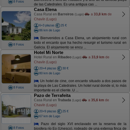
8 Fotos
de las Catedrales. Es una antigua cas ...
Casa Elena
Casa Rural en
Barreiros
a
33,8 km
de
(Lugo)
Chavín (Lugo)
6+3 plazas
25 €
86 km de Lugo
Bienvenidos a Casa Elena, un alojamiento rural con
todo el encanto que ha hecho resurgir el turismo rural en
8 Fotos
Galicia. El alojamiento se encu ...
Hotel Mi Norte
Hotel Rural en
Ribadeo
a
33,9 km
de
(Lugo)
Chavín (Lugo)
20+4 plazas
30 €
80 km de Lugo
Un hotel de cine, con encanto situado a dos pasos de
la playa de Las Catedrales. Un hotel rural donde sí, lo más
8 Fotos
importante es el cliente. U ...
Pazo de Terrafeita
Casa Rural en
Trabada
a
35,6 km
de
(Lugo)
Chavín (Lugo)
20+9 plazas
25 €
67 km de Lugo
Pazo del siglo XVI enclavado en la reserva de la
8 Fotos
biosfera río Eo (Unesco), rodeado de una extensa finca de