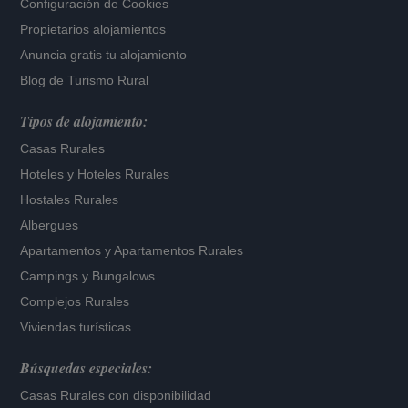
Configuración de Cookies
Propietarios alojamientos
Anuncia gratis tu alojamiento
Blog de Turismo Rural
Tipos de alojamiento:
Casas Rurales
Hoteles
y
Hoteles Rurales
Hostales Rurales
Albergues
Apartamentos
y
Apartamentos Rurales
Campings y Bungalows
Complejos Rurales
Viviendas turísticas
Búsquedas especiales:
Casas Rurales con disponibilidad