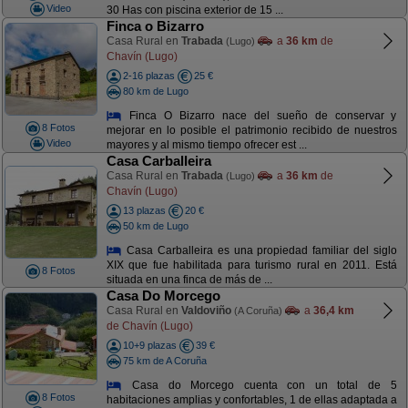
Video
30 Has con piscina exterior de 15 ...
Finca o Bizarro
Casa Rural en
Trabada
a
36 km
de
(Lugo)
Chavín (Lugo)
2-16 plazas
25 €
80 km de Lugo
Finca O Bizarro nace del sueño de conservar y
8 Fotos
mejorar en lo posible el patrimonio recibido de nuestros
Video
mayores y al mismo tiempo ofrecer est ...
Casa Carballeira
Casa Rural en
Trabada
a
36 km
de
(Lugo)
Chavín (Lugo)
13 plazas
20 €
50 km de Lugo
Casa Carballeira es una propiedad familiar del siglo
XIX que fue habilitada para turismo rural en 2011. Está
8 Fotos
situada en una finca de más de ...
Casa Do Morcego
Casa Rural en
Valdoviño
a
36,4 km
(A Coruña)
de Chavín (Lugo)
10+9 plazas
39 €
75 km de A Coruña
Casa do Morcego cuenta con un total de 5
8 Fotos
habitaciones amplias y confortables, 1 de ellas adaptada a