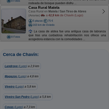
8 Fotos
rodeada de bosque pueden disfru ...
Casa Rural Matela
Casa Rural en
Matela / San Tirso de Abres
a
42,9 km
de Chavín (Lugo)
(Asturias)
5 plazas
75 €
163 km de Oviedo
La casa de aldea fue una antigua casa de labranza
que tras una cuidadosa rehabilitación nos ofrece una
8 Fotos
acogedora estancia con la comodidades ...
Cerca de Chavín:
Landrove
(Lugo)
a 2,9 km
Magazos
(Lugo)
a 4,8 km
Viveiro
(Lugo)
a 5,8 km
Viveiro San Pedro
(Lugo)
a 5,8 km
Covas
(Lugo)
a 7,3 km