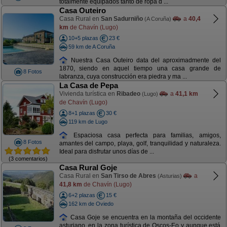
totalmente equipados tanto de ropa d ...
Casa Outeiro
Casa Rural en
San Sadurniño
a
40,4
(A Coruña)
km
de Chavín (Lugo)
10+5 plazas
23 €
59 km de A Coruña
Nuestra Casa Outeiro data del aproximadmente del
1870, siendo en aquel tiempo una casa grande de
8 Fotos
labranza, cuya construcción era piedra y ma ...
La Casa de Pepa
Vivienda turística en
Ribadeo
a
41,1 km
(Lugo)
de Chavín (Lugo)
8+1 plazas
30 €
119 km de Lugo
Espaciosa casa perfecta para familias, amigos,
8 Fotos
amantes del campo, playa, golf, tranquilidad y naturaleza.
Ideal para disfrutar unos días de ...
(3 comentarios)
Casa Rural Goje
Casa Rural en
San Tirso de Abres
a
(Asturias)
41,8 km
de Chavín (Lugo)
6+2 plazas
15 €
162 km de Oviedo
Casa Goje se encuentra en la montaña del occidente
asturiano, en la zona turística de Oscos-Eo y aunque está