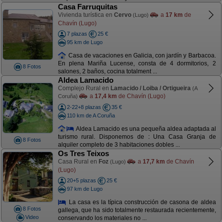
Casa Farruquitas
Vivienda turística en
Cervo
a
17 km
de
(Lugo)
Chavín (Lugo)
7 plazas
25 €
95 km de Lugo
Casa de vacaciones en Galicia, con jardín y Barbacoa.
En plena Mariña Lucense, consta de 4 dormitorios, 2
8 Fotos
salones, 2 baños, cocina totalment ...
Aldea Lamacido
Complejo Rural en
Lamacido / Loiba / Ortigueira
(A
a
17,4 km
de Chavín (Lugo)
Coruña)
2-22+8 plazas
35 €
110 km de A Coruña
Aldea Lamacido es una pequeña aldea adaptada al
turismo rural. Disponemos de : Una Casa Granja de
8 Fotos
alquiler completo de 3 habitaciones dobles ...
Os Tres Teixos
Casa Rural en
Foz
a
17,7 km
de Chavín
(Lugo)
(Lugo)
20+5 plazas
25 €
97 km de Lugo
La casa es la típica construcción de casona de aldea
8 Fotos
gallega, que ha sido totalmente restaurada recientemente,
Video
conservando los materiales no ...