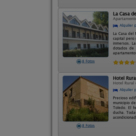
La Casa de
Apartament
Alquiler 
La Casa del 
capital pero
inmersos. L
dotados de 
apartamentos
8 Fotos
Hotel Rural
Hotel Rural
Alquiler 
Precioso edif
municipio de
Toledo. El h
ducha. Todas
acondicionad
8 Fotos