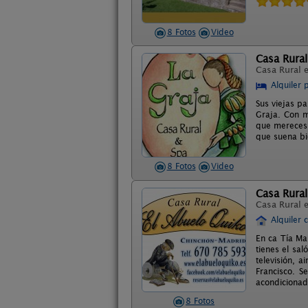
8 Fotos
Video
Casa Rural
Casa Rural 
Alquiler 
Sus viejas p
Graja. Con m
que mereces. 
que suena bi
8 Fotos
Video
Casa Rural
Casa Rural 
Alquiler 
En ca Tía Ma
tienes el sa
televisión, a
Francisco. S
acondicionado
8 Fotos