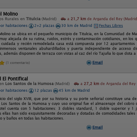
l Molino
os Rurales en
Titulcia
(Madrid)
a
21,7 km
de Arganda del Rey (Madrid
por habitaciones
2+2 plazas
30 km de Madrid
Fechas Libres
Molino se ubica en el pequeño municipio de Titulcia, en la Comunidad de Ma
 muy alejada de su rutina, ruidos, estrés y contaminación cotidianos, en lo
a cuidada y recién remodelada casa está compuesta por 12 apartamentos i
inmensos ventanales abuhardillados y puerta independiente de acceso di
, además disponen de terraza con vistas al caz del río Tajuña lo que dota a 
Email
(1 comentario)
 El Pontifical
 en
Los Santos de la Humosa
(Madrid)
a
27,2 km
de Arganda del Rey 
por habitaciones
12 plazas
45 km de Madrid
icio del siglo XVIII, que por su historia y su porte señorial constituye una
 Los Santos de la Humosa y cuyo uso original fue el almacenaje del cobro
otel cuenta con 5 habitaciones: 3 dobles standard, 1 doble superior y 1 
 ellas han sido exquisitamente decoradas y dotadas de comodidades tales com
o y baños en todas las habitaciones.
Email