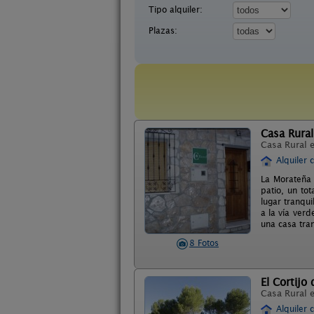
Tipo alquiler:
Plazas:
Casa Rura
Casa Rural 
Alquiler 
La Morateña 
patio, un to
lugar tranqu
a la vía verd
una casa tra
8 Fotos
El Cortijo 
Casa Rural 
Alquiler 