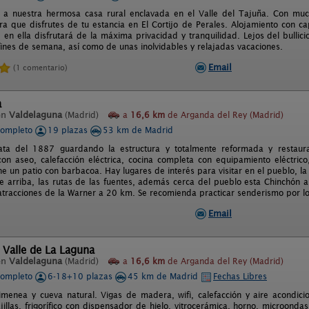
 a nuestra hermosa casa rural enclavada en el Valle del Tajuña. Con muc
ra que disfrutes de tu estancia en El Cortijo de Perales. Alojamiento con 
en ella disfrutará de la máxima privacidad y tranquilidad. Lejos del bullici
 fines de semana, así como de unas inolvidables y relajadas vacaciones.
Email
(1 comentario)
a
en
Valdelaguna
(Madrid)
a
16,6 km
de Arganda del Rey (Madrid)
completo
19 plazas
53 km de Madrid
ta del 1887 guardando la estructura y totalmente reformada y restau
con aseo, calefacción eléctrica, cocina completa con equipamiento eléctrico
ene un patio con barbacoa. Hay lugares de interés para visitar en el pueblo, la
nte arriba, las rutas de las fuentes, además cerca del pueblo esta Chinchón
atracciones de la Warner a 20 km. Se recomienda practicar senderismo por l
Email
 Valle de La Laguna
en
Valdelaguna
(Madrid)
a
16,6 km
de Arganda del Rey (Madrid)
completo
6-18+10 plazas
45 km de Madrid
Fechas Libres
imenea y cueva natural. Vigas de madera, wifi, calefacción y aire acondic
jillas, frigorífico con dispensador de hielo, vitrocerámica, horno, microondas