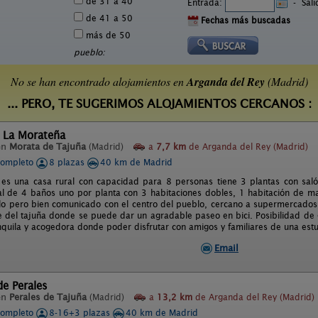
de 31 a 40
Entrada:
-
Sal
de 41 a 50
Fechas más buscadas
más de 50
pueblo:
No se han encontrado alojamientos en
Arganda del Rey
(Madrid)
... PERO, TE SUGERIMOS ALOJAMIENTOS CERCANOS :
l La Morateña
en
Morata de Tajuña
(Madrid)
a
7,7 km
de Arganda del Rey (Madrid)
completo
8 plazas
40 km de Madrid
es una casa rural con capacidad para 8 personas tiene 3 plantas con sal
tal de 4 baños uno por planta con 3 habitaciones dobles, 1 habitación de ma
ilo pero bien comunicado con el centro del pueblo, cercano a supermercados
e del tajuña donde se puede dar un agradable paseo en bici. Posibilidad de g
nquila y acogedora donde poder disfrutar con amigos y familiares de una est
Email
de Perales
en
Perales de Tajuña
(Madrid)
a
13,2 km
de Arganda del Rey (Madrid)
completo
8-16+3 plazas
40 km de Madrid