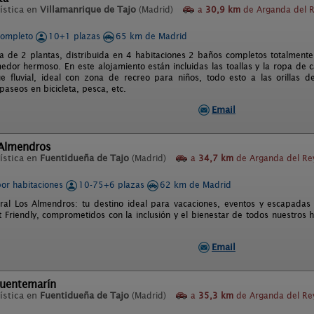
ística en
Villamanrique de Tajo
(Madrid)
a
30,9 km
de Arganda del 
completo
10+1 plazas
65 km de Madrid
 de 2 plantas, distribuida en 4 habitaciones 2 baños completos totalmente
edor hermoso. En este alojamiento están incluidas las toallas y la ropa de
 fluvial, ideal con zona de recreo para niños, todo esto a las orillas de
aseos en bicicleta, pesca, etc.
Email
 Almendros
ística en
Fuentidueña de Tajo
(Madrid)
a
34,7 km
de Arganda del Re
por habitaciones
10-75+6 plazas
62 km de Madrid
al Los Almendros: tu destino ideal para vacaciones, eventos y escapadas
et Friendly, comprometidos con la inclusión y el bienestar de todos nuestros
Email
Fuentemarín
ística en
Fuentidueña de Tajo
(Madrid)
a
35,3 km
de Arganda del Re