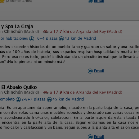
Email
(2 comentarios)
 y Spa La Graja
en
Chinchón
(Madrid)
a
17,7 km
de Arganda del Rey (Madrid)
por habitaciones
16+4 plazas
43 km de Madrid
aredes esconden historias de un pueblo llano y guardan un sabor y una tradici
ás de 200 años de historia, sus espacios respiran hospitalidad y mucha te
Pero eso no es todo, podréis disfrutar de un circuito termal que te llevará al
en? ¡No lo pienses ni un minuto más!
Email
 El Abuelo Quiko
en
Chinchón
(Madrid)
a
17,9 km
de Arganda del Rey (Madrid)
completo
2-8+7 plazas
45 km de Madrid
ría. Es un apartamento super amplio, situado en la parte baja de la casa, p
lón con dos sofás cama unos muebles robustos y decorado con varias cosas r
ire acondicionado frío/calor, calefacción. En la parte izquierda esta situada
e encuentra en la parte alta de la casa. Según entramos en la casa nos e
 frío-calor y calefacción y un baño. Según subes a la planta alta el salón coc
Email