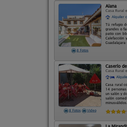
Alana
Casa Rural 
Alquiler 
Tú refugio d
grandes o fa
patio con bb
Calefacción 
Guadalajara 
8 Fotos
Caserío d
Casa Rural 
Alquil
Casa rural c
14 personas 
un salón y d
salón comedo
minusválidos
8 Fotos
Video
La Mirandi