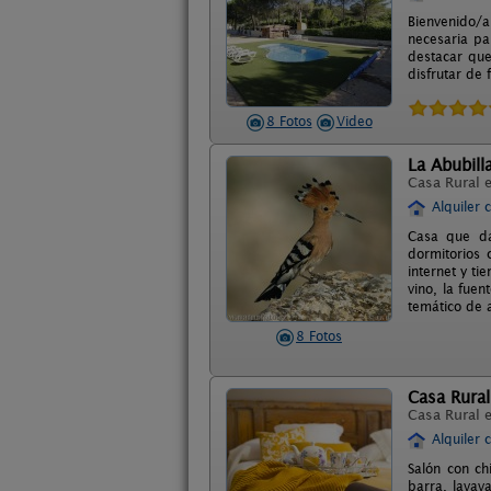
Bienvenido/a
necesaria pa
destacar que 
disfrutar de
8 Fotos
Video
La Abubill
Casa Rural 
Alquiler 
Casa que da
dormitorios 
internet y ti
vino, la fue
temático de 
8 Fotos
Casa Rural
Casa Rural 
Alquiler 
Salón con ch
barra, lavava