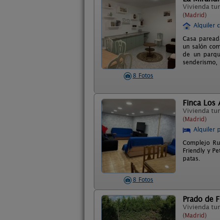
Vivienda tur
(Madrid)
Alquiler 
Casa pareada
un salón com
de un parque
senderismo, p
8 Fotos
Finca Los
Vivienda tur
(Madrid)
Alquiler 
Complejo Rur
Friendly y P
patas.
8 Fotos
Prado de 
Vivienda tur
(Madrid)