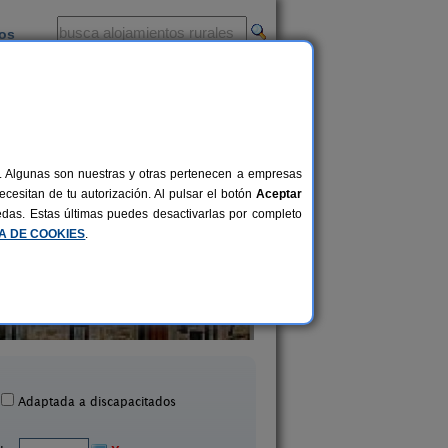
ios
-
al. Algunas son nuestras y otras pertenecen a empresas
cesitan de tu autorización. Al pulsar el botón
Aceptar
uedas. Estas últimas puedes desactivarlas por completo
CA DE COOKIES
.
Casa Rural La Fragua
Casa Rural Los Ali
4 pers.
29 €
Sieteiglesias (Madrid)
Guadalix de La Sierra (M
desde
Adaptada a discapacitados