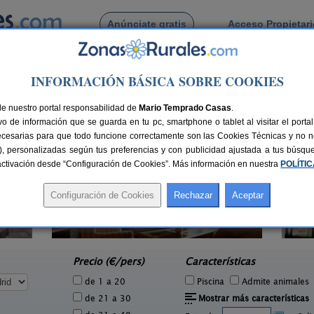
Anúnciate gratis
Acceso Propietar
Busca por pueblo
INFORMACIÓN BÁSICA SOBRE COOKIES
 de Arganda del Rey
de nuestro portal responsabilidad de
Mario Temprado Casas
.
o de información que se guarda en tu pc, smartphone o tablet al visitar el port
ecesarias para que todo funcione correctamente son las Cookies Técnicas y no ne
rias), personalizadas según tus preferencias y con publicidad ajustada a tus búsq
sactivación desde “Configuración de Cookies”. Más información en nuestra
POLÍTI
La Quinta de Las Flores
3 pers.
6 pers.
18 €
50 €
Miraflores de La Sierra (Madrid)
e
desde
Precio (€/pers)
Características
de 1 a 20
Piscina
Admite animales
de 21 a 30
Mostrar más características