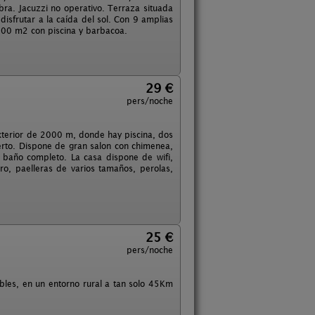
bra. Jacuzzi no operativo. Terraza situada
isfrutar a la caída del sol. Con 9 amplias
1000 m2 con piscina y barbacoa.
29 €
pers/noche
terior de 2000 m, donde hay piscina, dos
rto. Dispone de gran salon con chimenea,
n baño completo. La casa dispone de wifi,
ero, paelleras de varios tamaños, perolas,
25 €
pers/noche
ables, en un entorno rural a tan solo 45Km