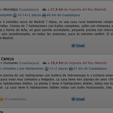
en
Mondéjar
(Guadalajara)
a
27,8 km
de Arganda del Rey (Madrid)
completo
10-14+2 plazas
40 km de Guadalajara
e 4 estrellas cerca de Madrid ? Alana, es una casa rural totalmente reha
milias. Consta de 7 habitaciones con baños completos, salón con chimenea 
q y horno de leña, un gran porche acristalado, pequeña piscina con chorro
y aire acondicionado, en todas las estancias, para tú máximo confort. E
o Madrid.
Email
e Cerezo
en
Humanes
(Guadalajara)
a
29,4 km
de Arganda del Rey (Madrid)
er completo y por habitaciones
12+2 plazas
25 km de Guadalajara
on piscina de sal, habitaciones con bañera de hidromasaje tv y armario em
para estar muy cómodos y holgados. La casa tiene tres plantas de unos 100
os habitaciones dobles. La planta 2 tiene 4 habitaciones dobles, todas con b
r. La casa tiene 6 habitaciones dobles todas con baño incorporado, Una 
.
Email
(2 comentarios)
ta