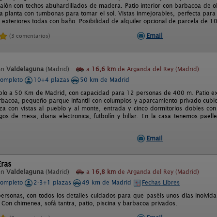
Salón con techos abuhardillados de madera. Patio interior con barbacoa de o
a planta con tumbonas para tomar el sol. Vistas inmejorables, perfecta para d
, exteriores todas con baño. Posibilidad de alquiler opcional de parcela de 
Email
(3 comentarios)
en
Valdelaguna
(Madrid)
a
16,6 km
de Arganda del Rey (Madrid)
completo
10+4 plazas
50 km de Madrid
lo a 50 Km de Madrid, con capacidad para 12 personas de 400 m. Patio ex
bacoa, pequeño parque infantil con columpios y aparcamiento privado cubie
aza con vistas al pueblo y al monte, entrada y cinco dormitorios dobles co
egos de mesa, diana electronica, futbolín y billar. En la casa tenemos paell
Email
Eras
en
Valdelaguna
(Madrid)
a
16,8 km
de Arganda del Rey (Madrid)
completo
2-3+1 plazas
49 km de Madrid
Fechas Libres
personas, con todos los detalles cuidados para que paséis unos días inolvid
. Con chimenea, sofá tantra, patio, piscina y barbacoa privados.