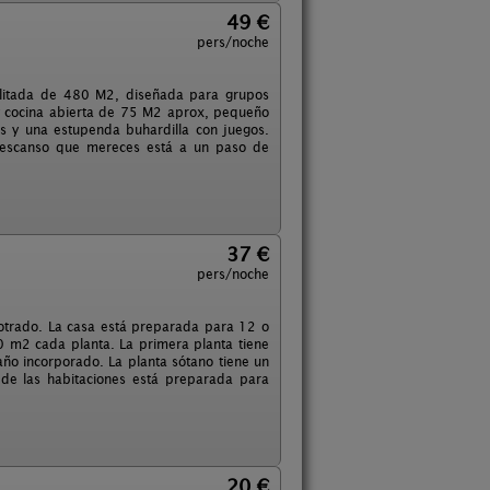
49 €
pers/noche
bilitada de 480 M2, diseñada para grupos
y cocina abierta de 75 M2 aprox, pequeño
s y una estupenda buhardilla con juegos.
l descanso que mereces está a un paso de
37 €
pers/noche
potrado. La casa está preparada para 12 o
 m2 cada planta. La primera planta tiene
año incorporado. La planta sótano tiene un
de las habitaciones está preparada para
20 €