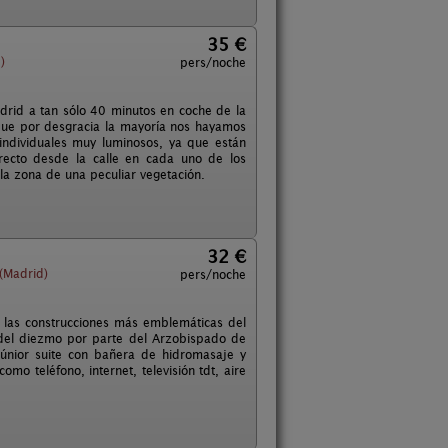
35 €
)
pers/noche
drid a tan sólo 40 minutos en coche de la
s que por desgracia la mayoría nos hayamos
ndividuales muy luminosos, ya que están
recto desde la calle en cada uno de los
la zona de una peculiar vegetación.
32 €
(Madrid)
pers/noche
 de las construcciones más emblemáticas del
 del diezmo por parte del Arzobispado de
júnior suite con bañera de hidromasaje y
o teléfono, internet, televisión tdt, aire