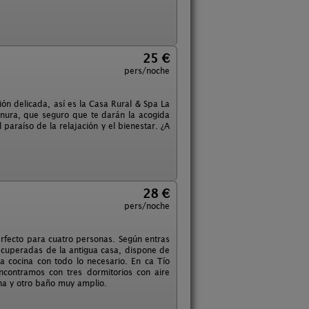
25 €
pers/noche
ón delicada, así es la Casa Rural & Spa La
rnura, que seguro que te darán la acogida
 paraíso de la relajación y el bienestar. ¿A
28 €
pers/noche
erfecto para cuatro personas. Según entras
ecuperadas de la antigua casa, dispone de
 la cocina con todo lo necesario. En ca Tío
ncontramos con tres dormitorios con aire
ina y otro baño muy amplio.