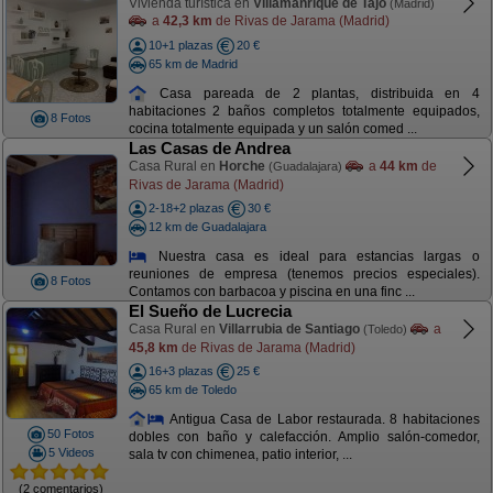
Vivienda turística en
Villamanrique de Tajo
(Madrid)
a
42,3 km
de Rivas de Jarama (Madrid)
10+1 plazas
20 €
65 km de Madrid
Casa pareada de 2 plantas, distribuida en 4
habitaciones 2 baños completos totalmente equipados,
8 Fotos
cocina totalmente equipada y un salón comed ...
Las Casas de Andrea
Casa Rural en
Horche
a
44 km
de
(Guadalajara)
Rivas de Jarama (Madrid)
2-18+2 plazas
30 €
12 km de Guadalajara
Nuestra casa es ideal para estancias largas o
reuniones de empresa (tenemos precios especiales).
8 Fotos
Contamos con barbacoa y piscina en una finc ...
El Sueño de Lucrecia
Casa Rural en
Villarrubia de Santiago
a
(Toledo)
45,8 km
de Rivas de Jarama (Madrid)
16+3 plazas
25 €
65 km de Toledo
Antigua Casa de Labor restaurada. 8 habitaciones
50 Fotos
dobles con baño y calefacción. Amplio salón-comedor,
5 Videos
sala tv con chimenea, patio interior, ...
(2 comentarios)