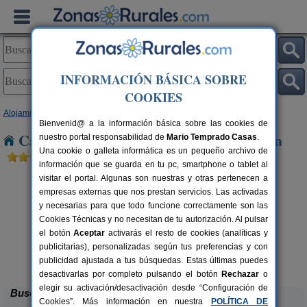
INFORMACIÓN BÁSICA SOBRE
COOKIES
Alojamientos
>
Madrid
> Rivas de Jarama
Bienvenid@ a la información básica sobre las cookies de
Casas Rurales cerca de Rivas de Jarama
nuestro portal responsabilidad de
Mario Temprado Casas
.
Una cookie o galleta informática es un pequeño archivo de
información que se guarda en tu pc, smartphone o tablet al
visitar el portal. Algunas son nuestras y otras pertenecen a
empresas externas que nos prestan servicios. Las activadas
y necesarias para que todo funcione correctamente son las
Cookies Técnicas y no necesitan de tu autorización. Al pulsar
el botón
Aceptar
activarás el resto de cookies (analíticas y
publicitarias), personalizadas según tus preferencias y con
Las Casas de Ángela
rs.
24+3 pers.
 €
18 €
publicidad ajustada a tus búsquedas. Estas últimas puedes
Lozoyuela (Madrid)
desde
desactivarlas por completo pulsando el botón
Rechazar
o
elegir su activación/desactivación desde “Configuración de
Buscar
Cookies”. Más información en nuestra
POLÍTICA DE