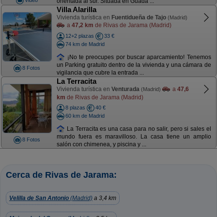
orientada al sur. Situada en Guada ...
Villa Alarilla
Vivienda turística en
Fuentidueña de Tajo
(Madrid)
a
47,2 km
de Rivas de Jarama (Madrid)
12+2 plazas
33 €
74 km de Madrid
¡No te preocupes por buscar aparcamiento! Tenemos
un Parking gratuito dentro de la vivienda y una cámara de
8 Fotos
vigilancia que cubre la entrada ...
La Terracita
Vivienda turística en
Venturada
a
47,6
(Madrid)
km
de Rivas de Jarama (Madrid)
8 plazas
40 €
60 km de Madrid
La Terracita es una casa para no salir, pero si sales el
mundo fuera es maravilloso. La casa tiene un amplio
8 Fotos
salón con chimenea, y piscina y ...
Cerca de Rivas de Jarama:
Velilla de San Antonio
(Madrid)
a 3,4 km