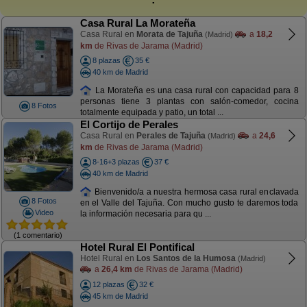
Casa Rural La Morateña
Casa Rural en
Morata de Tajuña
a
18,2
(Madrid)
km
de Rivas de Jarama (Madrid)
8 plazas
35 €
40 km de Madrid
La Morateña es una casa rural con capacidad para 8
personas tiene 3 plantas con salón-comedor, cocina
8 Fotos
totalmente equipada y patio, un total ...
El Cortijo de Perales
Casa Rural en
Perales de Tajuña
a
24,6
(Madrid)
km
de Rivas de Jarama (Madrid)
8-16+3 plazas
37 €
40 km de Madrid
Bienvenido/a a nuestra hermosa casa rural enclavada
8 Fotos
en el Valle del Tajuña. Con mucho gusto te daremos toda
Video
la información necesaria para qu ...
(1 comentario)
Hotel Rural El Pontifical
Hotel Rural en
Los Santos de la Humosa
(Madrid)
a
26,4 km
de Rivas de Jarama (Madrid)
12 plazas
32 €
45 km de Madrid