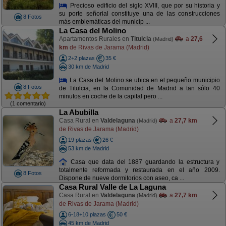
Precioso edificio del siglo XVIII, que por su historia y
su porte señorial constituye una de las construcciones
8 Fotos
más emblemáticas del municip ...
La Casa del Molino
Apartamentos Rurales en
Titulcia
a
27,6
(Madrid)
km
de Rivas de Jarama (Madrid)
2+2 plazas
35 €
30 km de Madrid
La Casa del Molino se ubica en el pequeño municipio
8 Fotos
de Titulcia, en la Comunidad de Madrid a tan sólo 40
minutos en coche de la capital pero ...
(1 comentario)
La Abubilla
Casa Rural en
Valdelaguna
a
27,7 km
(Madrid)
de Rivas de Jarama (Madrid)
19 plazas
26 €
53 km de Madrid
Casa que data del 1887 guardando la estructura y
totalmente reformada y restaurada en el año 2009.
8 Fotos
Dispone de nueve dormitorios con aseo, ca ...
Casa Rural Valle de La Laguna
Casa Rural en
Valdelaguna
a
27,7 km
(Madrid)
de Rivas de Jarama (Madrid)
6-18+10 plazas
50 €
45 km de Madrid