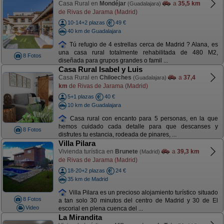
Casa Rural en
Mondéjar
a
35,5 km
(Guadalajara)
de Rivas de Jarama (Madrid)
10-14+2 plazas
49 €
40 km de Guadalajara
Tú refugio de 4 estrellas cerca de Madrid ? Alana, es
una casa rural totalmente rehabilitada de 480 M2,
8 Fotos
diseñada para grupos grandes o famil ...
Casa Rural Isabel y Luis
Casa Rural en
Chiloeches
a
37,4
(Guadalajara)
km
de Rivas de Jarama (Madrid)
5+1 plazas
40 €
10 km de Guadalajara
Casa rural con encanto para 5 personas, en la que
hemos cuidado cada detalle para que descanses y
8 Fotos
disfrutes tu estancia, rodeada de pinares, ...
Villa Pilara
Vivienda turística en
Brunete
a
39,3 km
(Madrid)
de Rivas de Jarama (Madrid)
18-20+2 plazas
24 €
35 km de Madrid
Villa Pilara es un precioso alojamiento turístico situado
8 Fotos
a tan solo 30 minutos del centro de Madrid y 30 de El
Video
escorial en plena cuenca del ...
La Mirandita