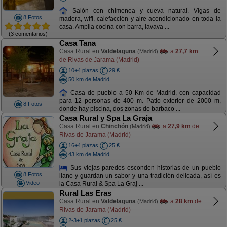
Salón con chimenea y cueva natural. Vigas de
8 Fotos
madera, wifi, calefacción y aire acondicionado en toda la
casa. Amplia cocina con barra, lavava ...
(3 comentarios)
Casa Tana
Casa Rural en
Valdelaguna
a
27,7 km
(Madrid)
de Rivas de Jarama (Madrid)
10+4 plazas
29 €
50 km de Madrid
Casa de pueblo a 50 Km de Madrid, con capacidad
para 12 personas de 400 m. Patio exterior de 2000 m,
8 Fotos
donde hay piscina, dos zonas de barbaco ...
Casa Rural y Spa La Graja
Casa Rural en
Chinchón
a
27,9 km
de
(Madrid)
Rivas de Jarama (Madrid)
16+4 plazas
25 €
43 km de Madrid
Sus viejas paredes esconden historias de un pueblo
8 Fotos
llano y guardan un sabor y una tradición delicada, así es
Video
la Casa Rural & Spa La Graj ...
Rural Las Eras
Casa Rural en
Valdelaguna
a
28 km
de
(Madrid)
Rivas de Jarama (Madrid)
2-3+1 plazas
25 €