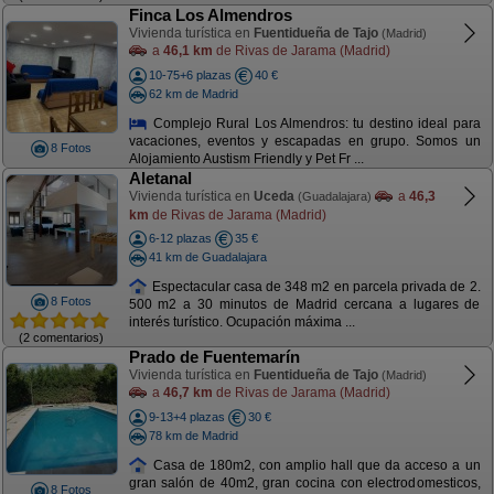
Finca Los Almendros
Vivienda turística en
Fuentidueña de Tajo
(Madrid)
a
46,1 km
de Rivas de Jarama (Madrid)
10-75+6 plazas
40 €
62 km de Madrid
Complejo Rural Los Almendros: tu destino ideal para
vacaciones, eventos y escapadas en grupo. Somos un
8 Fotos
Alojamiento Austism Friendly y Pet Fr ...
Aletanal
Vivienda turística en
Uceda
a
46,3
(Guadalajara)
km
de Rivas de Jarama (Madrid)
6-12 plazas
35 €
41 km de Guadalajara
Espectacular casa de 348 m2 en parcela privada de 2.
8 Fotos
500 m2 a 30 minutos de Madrid cercana a lugares de
interés turístico. Ocupación máxima ...
(2 comentarios)
Prado de Fuentemarín
Vivienda turística en
Fuentidueña de Tajo
(Madrid)
a
46,7 km
de Rivas de Jarama (Madrid)
9-13+4 plazas
30 €
78 km de Madrid
Casa de 180m2, con amplio hall que da acceso a un
gran salón de 40m2, gran cocina con electrodomesticos,
8 Fotos