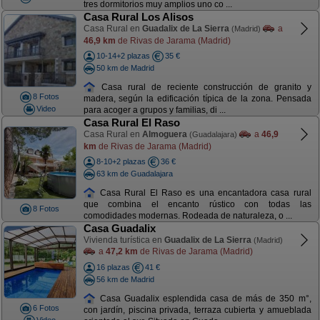
tres dormitorios muy amplios uno co ...
Casa Rural Los Alisos
Casa Rural en
Guadalix de La Sierra
a
(Madrid)
46,9 km
de Rivas de Jarama (Madrid)
10-14+2 plazas
35 €
50 km de Madrid
Casa rural de reciente construcción de granito y
8 Fotos
madera, según la edificación típica de la zona. Pensada
Video
para acoger a grupos y familias, di ...
Casa Rural El Raso
Casa Rural en
Almoguera
a
46,9
(Guadalajara)
km
de Rivas de Jarama (Madrid)
8-10+2 plazas
36 €
63 km de Guadalajara
Casa Rural El Raso es una encantadora casa rural
que combina el encanto rústico con todas las
8 Fotos
comodidades modernas. Rodeada de naturaleza, o ...
Casa Guadalix
Vivienda turística en
Guadalix de La Sierra
(Madrid)
a
47,2 km
de Rivas de Jarama (Madrid)
16 plazas
41 €
56 km de Madrid
Casa Guadalix esplendida casa de más de 350 m°,
6 Fotos
con jardín, piscina privada, terraza cubierta y amueblada
Video