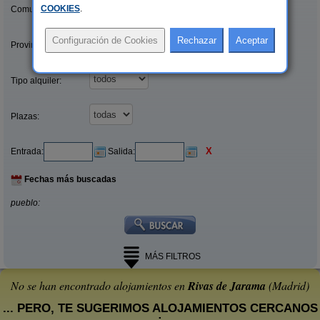
COOKIES
.
Comunidades:
Provincias/Islas:
Tipo alquiler:
Plazas:
X
Entrada:
Salida:
Fechas más buscadas
pueblo:
MÁS FILTROS
No se han encontrado alojamientos en
Rivas de Jarama
(Madrid)
... PERO, TE SUGERIMOS ALOJAMIENTOS CERCANOS
: