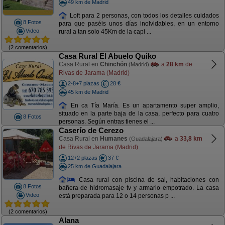
49 km de Madrid
Loft para 2 personas, con todos los detalles cuidados
8 Fotos
para que paséis unos días inolvidables, en un entorno
Video
rural a tan solo 45Km de la capi ...
(2 comentarios)
Casa Rural El Abuelo Quiko
Casa Rural en
Chinchón
a
28 km
de
(Madrid)
Rivas de Jarama (Madrid)
2-8+7 plazas
28 €
45 km de Madrid
En ca Tía María. Es un apartamento super amplio,
situado en la parte baja de la casa, perfecto para cuatro
8 Fotos
personas. Según entras tienes el ...
Caserío de Cerezo
Casa Rural en
Humanes
a
33,8 km
(Guadalajara)
de Rivas de Jarama (Madrid)
12+2 plazas
37 €
25 km de Guadalajara
Casa rural con piscina de sal, habitaciones con
8 Fotos
bañera de hidromasaje tv y armario empotrado. La casa
Video
está preparada para 12 o 14 personas p ...
(2 comentarios)
Alana