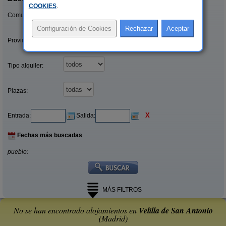
COOKIES
.
Comunidades:
Provincias/Islas:
Tipo alquiler:
Plazas:
X
Entrada:
Salida:
Fechas más buscadas
pueblo:
MÁS FILTROS
No se han encontrado alojamientos en
Velilla de San Antonio
(Madrid)