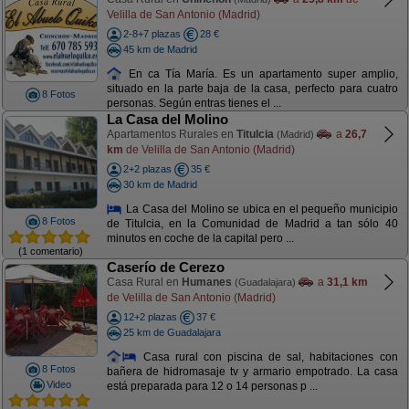
Velilla de San Antonio (Madrid)
2-8+7 plazas
28 €
45 km de Madrid
En ca Tía María. Es un apartamento super amplio,
situado en la parte baja de la casa, perfecto para cuatro
8 Fotos
personas. Según entras tienes el ...
La Casa del Molino
Apartamentos Rurales en
Titulcia
a
26,7
(Madrid)
km
de Velilla de San Antonio (Madrid)
2+2 plazas
35 €
30 km de Madrid
La Casa del Molino se ubica en el pequeño municipio
8 Fotos
de Titulcia, en la Comunidad de Madrid a tan sólo 40
minutos en coche de la capital pero ...
(1 comentario)
Caserío de Cerezo
Casa Rural en
Humanes
a
31,1 km
(Guadalajara)
de Velilla de San Antonio (Madrid)
12+2 plazas
37 €
25 km de Guadalajara
Casa rural con piscina de sal, habitaciones con
8 Fotos
bañera de hidromasaje tv y armario empotrado. La casa
Video
está preparada para 12 o 14 personas p ...