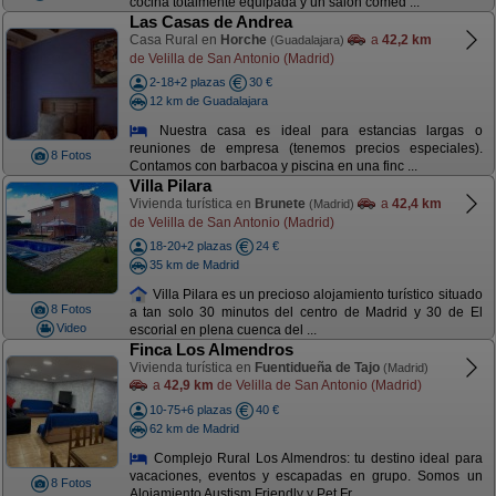
cocina totalmente equipada y un salón comed ...
Las Casas de Andrea
Casa Rural en
Horche
a
42,2 km
(Guadalajara)
de Velilla de San Antonio (Madrid)
2-18+2 plazas
30 €
12 km de Guadalajara
Nuestra casa es ideal para estancias largas o
reuniones de empresa (tenemos precios especiales).
8 Fotos
Contamos con barbacoa y piscina en una finc ...
Villa Pilara
Vivienda turística en
Brunete
a
42,4 km
(Madrid)
de Velilla de San Antonio (Madrid)
18-20+2 plazas
24 €
35 km de Madrid
Villa Pilara es un precioso alojamiento turístico situado
8 Fotos
a tan solo 30 minutos del centro de Madrid y 30 de El
Video
escorial en plena cuenca del ...
Finca Los Almendros
Vivienda turística en
Fuentidueña de Tajo
(Madrid)
a
42,9 km
de Velilla de San Antonio (Madrid)
10-75+6 plazas
40 €
62 km de Madrid
Complejo Rural Los Almendros: tu destino ideal para
vacaciones, eventos y escapadas en grupo. Somos un
8 Fotos
Alojamiento Austism Friendly y Pet Fr ...