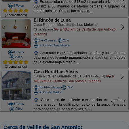
Espectacular casa de 348 m2 en parcela privada de 2.
8 Fotos
500 m2 a 30 minutos de Madrid cercana a lugares de
interés turístico. Ocupación máxima ...
(2 comentarios)
El Rincón de Luna
Casa Rural en
Moratilla de Los Meleros
a
48,6 km
de Velilla de San Antonio
(Guadalajara)
(Madrid)
2-9+2 plazas
22 €
30 km de Guadalajara
8 Fotos
Casa rural con 5 habitaciones, 3 baños y patio. Es una
Video
casa rural de reciente inauguración, situada en un pueblo
de la alcarria baja a media ...
(3 comentarios)
Casa Rural Los Alisos
Casa Rural en
Guadalix de La Sierra
a
(Madrid)
49,3 km
de Velilla de San Antonio (Madrid)
10-14+2 plazas
35 €
50 km de Madrid
Casa rural de reciente construcción de granito y
8 Fotos
madera, según la edificación típica de la zona. Pensada
Video
para acoger a grupos y familias, di ...
Cerca de Velilla de San Antonio: