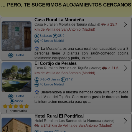
... PERO, TE SUGERIMOS ALOJAMIENTOS CERCANOS
:
Casa Rural La Morateña
Casa Rural en
Morata de Tajuña
a
15,7
(Madrid)
km
de Velilla de San Antonio (Madrid)
8 plazas
35 €
40 km de Madrid
La Morateña es una casa rural con capacidad para 8
personas tiene 3 plantas con salón-comedor, cocina
8 Fotos
totalmente equipada y patio, un total ...
El Cortijo de Perales
Casa Rural en
Perales de Tajuña
a
21,6
(Madrid)
km
de Velilla de San Antonio (Madrid)
8-16+3 plazas
37 €
40 km de Madrid
Bienvenido/a a nuestra hermosa casa rural enclavada
8 Fotos
en el Valle del Tajuña. Con mucho gusto te daremos toda
Video
la información necesaria para qu ...
(1 comentario)
Hotel Rural El Pontifical
Hotel Rural en
Los Santos de la Humosa
(Madrid)
a
24,8 km
de Velilla de San Antonio (Madrid)