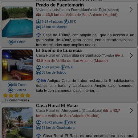
Prado de Fuentemarín
Vivienda turística en
Fuentidueña de Tajo
(Madrid)
a
43,5 km
de Velilla de San Antonio (Madrid)
9-13+4 plazas
30 €
78 km de Madrid
Casa de 180m2, con amplio hall que da acceso a un
gran salón de 40m2, gran cocina con electrodomesticos,
8 Fotos
tres dormitorios muy amplios uno co ...
El Sueño de Lucrecia
Casa Rural en
Villarrubia de Santiago
a
(Toledo)
43,5 km
de Velilla de San Antonio (Madrid)
16+3 plazas
25 €
65 km de Toledo
Antigua Casa de Labor restaurada. 8 habitaciones
50 Fotos
dobles con baño y calefacción. Amplio salón-comedor,
5 Videos
sala tv con chimenea, patio interior, ...
(2 comentarios)
Casa Rural El Raso
Casa Rural en
Almoguera
a
43,7
(Guadalajara)
km
de Velilla de San Antonio (Madrid)
8-10+2 plazas
36 €
63 km de Guadalajara
Casa Rural El Raso es una encantadora casa rural