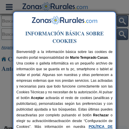
INFORMACIÓN BÁSICA SOBRE
COOKIES
Alojamientos
>
Madrid
> Velilla de San Antonio
Bienvenid@ a la información básica sobre las cookies de
Casas Rurales cerca de Velilla de San
nuestro portal responsabilidad de
Mario Temprado Casas
.
Una cookie o galleta informática es un pequeño archivo de
Antonio
información que se guarda en tu pc, smartphone o tablet al
visitar el portal. Algunas son nuestras y otras pertenecen a
empresas externas que nos prestan servicios. Las activadas
y necesarias para que todo funcione correctamente son las
Cookies Técnicas y no necesitan de tu autorización. Al pulsar
el botón
Aceptar
activarás el resto de cookies (analíticas y
publicitarias), personalizadas según tus preferencias y con
publicidad ajustada a tus búsquedas. Estas últimas puedes
Prado de Fuentemarín
rs.
9-13+4 pers.
 €
30 €
Fuentidueña de Tajo (Madrid)
desde
desactivarlas por completo pulsando el botón
Rechazar
o
elegir su activación/desactivación desde “Configuración de
Cookies”. Más información en nuestra
POLÍTICA DE
Buscar