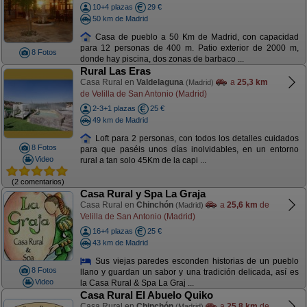
10+4 plazas
29 €
50 km de Madrid
Casa de pueblo a 50 Km de Madrid, con capacidad
para 12 personas de 400 m. Patio exterior de 2000 m,
8 Fotos
donde hay piscina, dos zonas de barbaco ...
Rural Las Eras
Casa Rural en
Valdelaguna
a
25,3 km
(Madrid)
de Velilla de San Antonio (Madrid)
2-3+1 plazas
25 €
49 km de Madrid
Loft para 2 personas, con todos los detalles cuidados
8 Fotos
para que paséis unos días inolvidables, en un entorno
Video
rural a tan solo 45Km de la capi ...
(2 comentarios)
Casa Rural y Spa La Graja
Casa Rural en
Chinchón
a
25,6 km
de
(Madrid)
Velilla de San Antonio (Madrid)
16+4 plazas
25 €
43 km de Madrid
Sus viejas paredes esconden historias de un pueblo
8 Fotos
llano y guardan un sabor y una tradición delicada, así es
Video
la Casa Rural & Spa La Graj ...
Casa Rural El Abuelo Quiko
Casa Rural en
Chinchón
a
25,8 km
de
(Madrid)