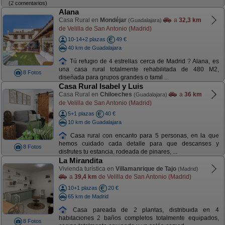
(2 comentarios)
Alana
Casa Rural en
Mondéjar
a
32,3 km
(Guadalajara)
de Velilla de San Antonio (Madrid)
10-14+2 plazas
49 €
40 km de Guadalajara
Tú refugio de 4 estrellas cerca de Madrid ? Alana, es
una casa rural totalmente rehabilitada de 480 M2,
8 Fotos
diseñada para grupos grandes o famil ...
Casa Rural Isabel y Luis
Casa Rural en
Chiloeches
a
36 km
(Guadalajara)
de Velilla de San Antonio (Madrid)
5+1 plazas
40 €
10 km de Guadalajara
Casa rural con encanto para 5 personas, en la que
hemos cuidado cada detalle para que descanses y
8 Fotos
disfrutes tu estancia, rodeada de pinares, ...
La Mirandita
Vivienda turística en
Villamanrique de Tajo
(Madrid)
a
39,4 km
de Velilla de San Antonio (Madrid)
10+1 plazas
20 €
65 km de Madrid
Casa pareada de 2 plantas, distribuida en 4
habitaciones 2 baños completos totalmente equipados,
8 Fotos