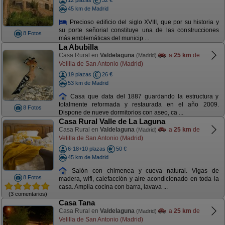
12 plazas
32 €
45 km de Madrid
Precioso edificio del siglo XVIII, que por su historia y
su porte señorial constituye una de las construcciones
8 Fotos
más emblemáticas del municip ...
La Abubilla
Casa Rural en
Valdelaguna
a
25 km
de
(Madrid)
Velilla de San Antonio (Madrid)
19 plazas
26 €
53 km de Madrid
Casa que data del 1887 guardando la estructura y
totalmente reformada y restaurada en el año 2009.
8 Fotos
Dispone de nueve dormitorios con aseo, ca ...
Casa Rural Valle de La Laguna
Casa Rural en
Valdelaguna
a
25 km
de
(Madrid)
Velilla de San Antonio (Madrid)
6-18+10 plazas
50 €
45 km de Madrid
Salón con chimenea y cueva natural. Vigas de
8 Fotos
madera, wifi, calefacción y aire acondicionado en toda la
casa. Amplia cocina con barra, lavava ...
(3 comentarios)
Casa Tana
Casa Rural en
Valdelaguna
a
25 km
de
(Madrid)
Velilla de San Antonio (Madrid)