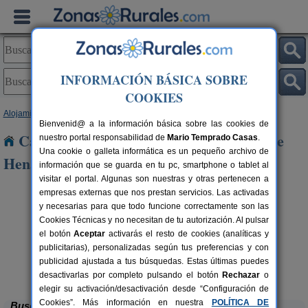
INFORMACIÓN BÁSICA SOBRE
COOKIES
Alojamientos
>
Madrid
> San Fernando de Henares
Bienvenid@ a la información básica sobre las cookies de
Casas Rurales cerca de San Fernando de
nuestro portal responsabilidad de
Mario Temprado Casas
.
Una cookie o galleta informática es un pequeño archivo de
Henares
información que se guarda en tu pc, smartphone o tablet al
visitar el portal. Algunas son nuestras y otras pertenecen a
empresas externas que nos prestan servicios. Las activadas
y necesarias para que todo funcione correctamente son las
Cookies Técnicas y no necesitan de tu autorización. Al pulsar
el botón
Aceptar
activarás el resto de cookies (analíticas y
publicitarias), personalizadas según tus preferencias y con
publicidad ajustada a tus búsquedas. Estas últimas puedes
Hotel Rural El Pontifical
rs.
12 pers.
 €
32 €
Los Santos de la Humosa (Madrid)
desde
desactivarlas por completo pulsando el botón
Rechazar
o
elegir su activación/desactivación desde “Configuración de
Cookies”. Más información en nuestra
POLÍTICA DE
Buscar