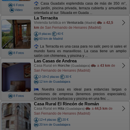
Casa Guadalix esplendida casa de más de 350 m°,
6 Fotos
con jardín, piscina privada, terraza cubierta y amueblada
Video
orientada al sur. Situada en Guada ...
La Terracita
Vivienda turística en
Venturada
a
42,5
(Madrid)
km
de San Fernando de Henares (Madrid)
8 plazas
40 €
60 km de Madrid
La Terracita es una casa para no salir, pero si sales el
mundo fuera es maravilloso. La casa tiene un amplio
8 Fotos
salón con chimenea, y piscina y ...
Las Casas de Andrea
Casa Rural en
Horche
a
43 km
de
(Guadalajara)
San Fernando de Henares (Madrid)
2-18+2 plazas
30 €
12 km de Guadalajara
Nuestra casa es ideal para estancias largas o
reuniones de empresa (tenemos precios especiales).
8 Fotos
Contamos con barbacoa y piscina en una finc ...
Casa Rural El Rincón de Román
Casa Rural en
Hita
a
44,5 km
de
(Guadalajara)
San Fernando de Henares (Madrid)
12+4 plazas
20 €
20 km de Guadalajara