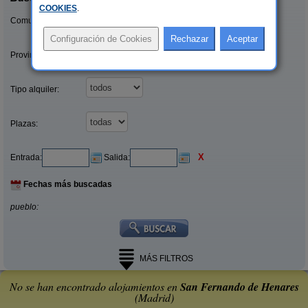
COOKIES
.
Comunidades:
Provincias/Islas:
Tipo alquiler:
Plazas:
X
Entrada:
Salida:
Fechas más buscadas
pueblo:
MÁS FILTROS
No se han encontrado alojamientos en
San Fernando de Henares
(Madrid)