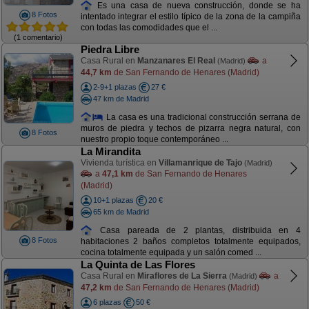
Es una casa de nueva construcción, donde se ha
8 Fotos
intentado integrar el estilo típico de la zona de la campiña
con todas las comodidades que el ...
(1 comentario)
Piedra Libre
Casa Rural en
Manzanares El Real
a
(Madrid)
44,7 km
de San Fernando de Henares (Madrid)
2-9+1 plazas
27 €
47 km de Madrid
La casa es una tradicional construcción serrana de
muros de piedra y techos de pizarra negra natural, con
8 Fotos
nuestro propio toque contemporáneo ...
La Mirandita
Vivienda turística en
Villamanrique de Tajo
(Madrid)
a
47,1 km
de San Fernando de Henares
(Madrid)
10+1 plazas
20 €
65 km de Madrid
Casa pareada de 2 plantas, distribuida en 4
8 Fotos
habitaciones 2 baños completos totalmente equipados,
cocina totalmente equipada y un salón comed ...
La Quinta de Las Flores
Casa Rural en
Miraflores de La Sierra
a
(Madrid)
47,2 km
de San Fernando de Henares (Madrid)
6 plazas
50 €