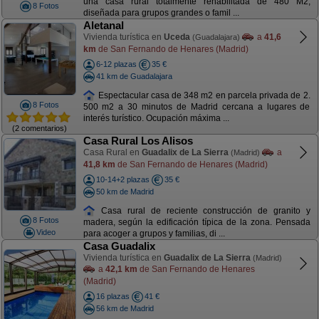
una casa rural totalmente rehabilitada de 480 M2,
8 Fotos
diseñada para grupos grandes o famil ...
Aletanal
Vivienda turística en
Uceda
a
41,6
(Guadalajara)
km
de San Fernando de Henares (Madrid)
6-12 plazas
35 €
41 km de Guadalajara
Espectacular casa de 348 m2 en parcela privada de 2.
8 Fotos
500 m2 a 30 minutos de Madrid cercana a lugares de
interés turístico. Ocupación máxima ...
(2 comentarios)
Casa Rural Los Alisos
Casa Rural en
Guadalix de La Sierra
a
(Madrid)
41,8 km
de San Fernando de Henares (Madrid)
10-14+2 plazas
35 €
50 km de Madrid
Casa rural de reciente construcción de granito y
8 Fotos
madera, según la edificación típica de la zona. Pensada
Video
para acoger a grupos y familias, di ...
Casa Guadalix
Vivienda turística en
Guadalix de La Sierra
(Madrid)
a
42,1 km
de San Fernando de Henares
(Madrid)
16 plazas
41 €
56 km de Madrid