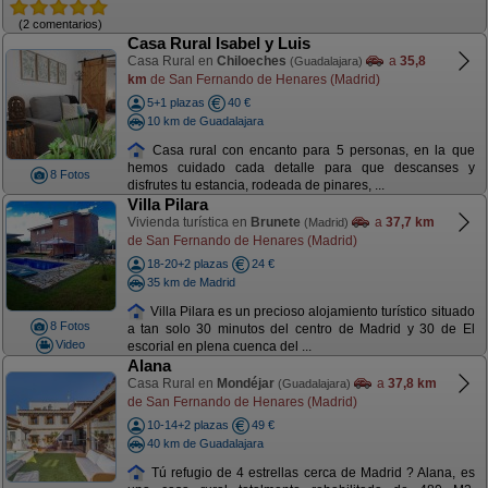
(2 comentarios)
Casa Rural Isabel y Luis
Casa Rural en
Chiloeches
a
35,8
(Guadalajara)
km
de San Fernando de Henares (Madrid)
5+1 plazas
40 €
10 km de Guadalajara
Casa rural con encanto para 5 personas, en la que
hemos cuidado cada detalle para que descanses y
8 Fotos
disfrutes tu estancia, rodeada de pinares, ...
Villa Pilara
Vivienda turística en
Brunete
a
37,7 km
(Madrid)
de San Fernando de Henares (Madrid)
18-20+2 plazas
24 €
35 km de Madrid
Villa Pilara es un precioso alojamiento turístico situado
8 Fotos
a tan solo 30 minutos del centro de Madrid y 30 de El
Video
escorial en plena cuenca del ...
Alana
Casa Rural en
Mondéjar
a
37,8 km
(Guadalajara)
de San Fernando de Henares (Madrid)
10-14+2 plazas
49 €
40 km de Guadalajara
Tú refugio de 4 estrellas cerca de Madrid ? Alana, es