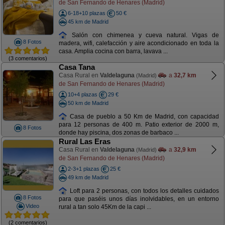
de San Fernando de Henares (Madrid)
6-18+10 plazas
50 €
45 km de Madrid
Salón con chimenea y cueva natural. Vigas de
8 Fotos
madera, wifi, calefacción y aire acondicionado en toda la
casa. Amplia cocina con barra, lavava ...
(3 comentarios)
Casa Tana
Casa Rural en
Valdelaguna
a
32,7 km
(Madrid)
de San Fernando de Henares (Madrid)
10+4 plazas
29 €
50 km de Madrid
Casa de pueblo a 50 Km de Madrid, con capacidad
para 12 personas de 400 m. Patio exterior de 2000 m,
8 Fotos
donde hay piscina, dos zonas de barbaco ...
Rural Las Eras
Casa Rural en
Valdelaguna
a
32,9 km
(Madrid)
de San Fernando de Henares (Madrid)
2-3+1 plazas
25 €
49 km de Madrid
Loft para 2 personas, con todos los detalles cuidados
8 Fotos
para que paséis unos días inolvidables, en un entorno
Video
rural a tan solo 45Km de la capi ...
(2 comentarios)