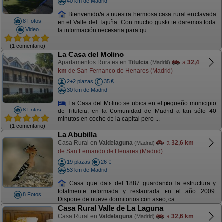
40 km de Madrid
Bienvenido/a a nuestra hermosa casa rural enclavada
8 Fotos
en el Valle del Tajuña. Con mucho gusto te daremos toda
Video
la información necesaria para qu ...
(1 comentario)
La Casa del Molino
Apartamentos Rurales en
Titulcia
a
32,4
(Madrid)
km
de San Fernando de Henares (Madrid)
2+2 plazas
35 €
30 km de Madrid
La Casa del Molino se ubica en el pequeño municipio
8 Fotos
de Titulcia, en la Comunidad de Madrid a tan sólo 40
minutos en coche de la capital pero ...
(1 comentario)
La Abubilla
Casa Rural en
Valdelaguna
a
32,6 km
(Madrid)
de San Fernando de Henares (Madrid)
19 plazas
26 €
53 km de Madrid
Casa que data del 1887 guardando la estructura y
totalmente reformada y restaurada en el año 2009.
8 Fotos
Dispone de nueve dormitorios con aseo, ca ...
Casa Rural Valle de La Laguna
Casa Rural en
Valdelaguna
a
32,6 km
(Madrid)