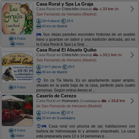
Casa Rural y Spa La Graja
Casa Rural en
Chinchón
a
33 km
de
(Madrid)
San Fernando de Henares (Madrid)
16+4 plazas
25 €
43 km de Madrid
Sus viejas paredes esconden historias de un pueblo
8 Fotos
llano y guardan un sabor y una tradición delicada, así es
Video
la Casa Rural & Spa La Graj ...
Casa Rural El Abuelo Quiko
Casa Rural en
Chinchón
a
33,1 km
de
(Madrid)
San Fernando de Henares (Madrid)
2-8+7 plazas
28 €
45 km de Madrid
En ca Tía María. Es un apartamento super amplio,
situado en la parte baja de la casa, perfecto para cuatro
8 Fotos
personas. Según entras tienes el ...
Caserío de Cerezo
Casa Rural en
Humanes
a
34,8 km
(Guadalajara)
de San Fernando de Henares (Madrid)
12+2 plazas
37 €
25 km de Guadalajara
Casa rural con piscina de sal, habitaciones con
8 Fotos
bañera de hidromasaje tv y armario empotrado. La casa
Video
está preparada para 12 o 14 personas p ...