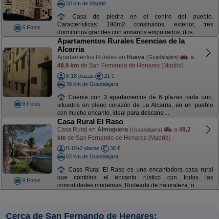
50 km de Madrid
Casa de piedra en el centro del pueblo.
Características: 190m2 construidos, exterior, tres
5 Fotos
dormitorios grandes con armarios empotrados, dos ...
Apartamentos Rurales Esencias de la
Alcarria
Apartamentos Rurales en
Hueva
a
(Guadalajara)
48,9 km
de San Fernando de Henares (Madrid)
6-18 plazas
21 €
39 km de Guadalajara
Cuenta con 3 apartamentos de 6 plazas cada uno,
8 Fotos
situados en pleno corazón de La Alcarria, en un pueblo
con mucho encanto, ideal para descans ...
Casa Rural El Raso
Casa Rural en
Almoguera
a
49,2
(Guadalajara)
km
de San Fernando de Henares (Madrid)
8-10+2 plazas
36 €
63 km de Guadalajara
Casa Rural El Raso es una encantadora casa rural
que combina el encanto rústico con todas las
8 Fotos
comodidades modernas. Rodeada de naturaleza, o ...
Cerca de San Fernando de Henares: