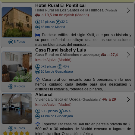
Hotel Rural El Pontifical
Hotel Rural en
Los Santos de la Humosa
(Madrid)
a
19,5 km
de Ajalvir (Madrid)
12 plazas
32 €
45 km de Madrid
Precioso edificio del siglo XVIII, que por su historia y
su porte señorial constituye una de las construcciones
8 Fotos
más emblemáticas del municip ...
Casa Rural Isabel y Luis
Casa Rural en
Chiloeches
a
27,4
(Guadalajara)
km
de Ajalvir (Madrid)
5+1 plazas
40 €
10 km de Guadalajara
Casa rural con encanto para 5 personas, en la que
hemos cuidado cada detalle para que descanses y
8 Fotos
disfrutes tu estancia, rodeada de pinares, ...
Aletanal
Vivienda turística en
Uceda
a
29
(Guadalajara)
km
de Ajalvir (Madrid)
6-12 plazas
35 €
41 km de Guadalajara
Espectacular casa de 348 m2 en parcela privada de 2.
8 Fotos
500 m2 a 30 minutos de Madrid cercana a lugares de
interés turístico. Ocupación máxima ...