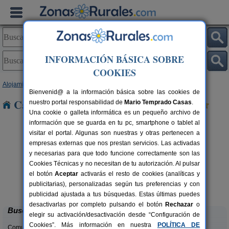
INFORMACIÓN BÁSICA SOBRE
COOKIES
Alojamientos
>
Madrid
> Ajalvir
Bienvenid@ a la información básica sobre las cookies de
Casas Rurales cerca de Ajalvir
nuestro portal responsabilidad de
Mario Temprado Casas
.
Una cookie o galleta informática es un pequeño archivo de
información que se guarda en tu pc, smartphone o tablet al
visitar el portal. Algunas son nuestras y otras pertenecen a
empresas externas que nos prestan servicios. Las activadas
y necesarias para que todo funcione correctamente son las
Cookies Técnicas y no necesitan de tu autorización. Al pulsar
el botón
Aceptar
activarás el resto de cookies (analíticas y
Piedra Libre
rs.
2-9+1 pers.
publicitarias), personalizadas según tus preferencias y con
 €
27 €
Manzanares El Real (Madrid)
desde
publicidad ajustada a tus búsquedas. Estas últimas puedes
desactivarlas por completo pulsando el botón
Rechazar
o
Buscar
elegir su activación/desactivación desde “Configuración de
Cookies”. Más información en nuestra
POLÍTICA DE
Comunidades: