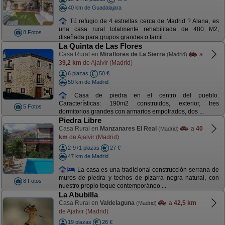
40 km de Guadalajara
Tú refugio de 4 estrellas cerca de Madrid ? Alana, es
una casa rural totalmente rehabilitada de 480 M2,
8 Fotos
diseñada para grupos grandes o famil ...
La Quinta de Las Flores
Casa Rural en
Miraflores de La Sierra
a
(Madrid)
39,2 km
de Ajalvir (Madrid)
6 plazas
50 €
50 km de Madrid
Casa de piedra en el centro del pueblo.
Características: 190m2 construidos, exterior, tres
5 Fotos
dormitorios grandes con armarios empotrados, dos ...
Piedra Libre
Casa Rural en
Manzanares El Real
a
40
(Madrid)
km
de Ajalvir (Madrid)
2-9+1 plazas
27 €
47 km de Madrid
La casa es una tradicional construcción serrana de
muros de piedra y techos de pizarra negra natural, con
8 Fotos
nuestro propio toque contemporáneo ...
La Abubilla
Casa Rural en
Valdelaguna
a
42,5 km
(Madrid)
de Ajalvir (Madrid)
19 plazas
26 €