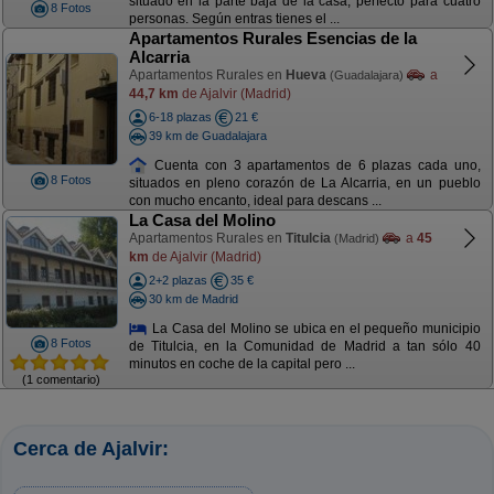
situado en la parte baja de la casa, perfecto para cuatro
8 Fotos
personas. Según entras tienes el ...
Apartamentos Rurales Esencias de la
Alcarria
Apartamentos Rurales en
Hueva
a
(Guadalajara)
44,7 km
de Ajalvir (Madrid)
6-18 plazas
21 €
39 km de Guadalajara
Cuenta con 3 apartamentos de 6 plazas cada uno,
8 Fotos
situados en pleno corazón de La Alcarria, en un pueblo
con mucho encanto, ideal para descans ...
La Casa del Molino
Apartamentos Rurales en
Titulcia
a
45
(Madrid)
km
de Ajalvir (Madrid)
2+2 plazas
35 €
30 km de Madrid
La Casa del Molino se ubica en el pequeño municipio
8 Fotos
de Titulcia, en la Comunidad de Madrid a tan sólo 40
minutos en coche de la capital pero ...
(1 comentario)
Cerca de Ajalvir: