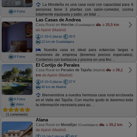
La Morateña es una casa rural con capacidad para 8
personas tiene 3 plantas con salón-comedor, cocina
8 Fotos
totalmente equipada y patio, un total ...
Las Casas de Andrea
Casa Rural en
Horche
a
35,5 km
(Guadalajara)
de Ajalvir (Madrid)
2-18+2 plazas
30 €
12 km de Guadalajara
Nuestra casa es ideal para estancias largas o
reuniones de empresa (tenemos precios especiales).
8 Fotos
Contamos con barbacoa y piscina en una finc ...
El Cortijo de Perales
Casa Rural en
Perales de Tajuña
a
38,1
(Madrid)
km
de Ajalvir (Madrid)
8-16+3 plazas
37 €
40 km de Madrid
Bienvenido/a a nuestra hermosa casa rural enclavada
8 Fotos
en el Valle del Tajuña. Con mucho gusto te daremos toda
Video
la información necesaria para qu ...
(1 comentario)
Alana
Casa Rural en
Mondéjar
a
39,2 km
(Guadalajara)
de Ajalvir (Madrid)
10-14+2 plazas
49 €