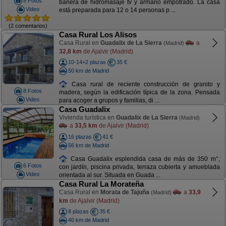
8 Fotos
bañera de hidromasaje tv y armario empotrado. La casa
Video
está preparada para 12 o 14 personas p ...
(2 comentarios)
Casa Rural Los Alisos
Casa Rural en
Guadalix de La Sierra
a
(Madrid)
32,8 km
de Ajalvir (Madrid)
10-14+2 plazas
35 €
50 km de Madrid
Casa rural de reciente construcción de granito y
8 Fotos
madera, según la edificación típica de la zona. Pensada
Video
para acoger a grupos y familias, di ...
Casa Guadalix
Vivienda turística en
Guadalix de La Sierra
(Madrid)
a
33,5 km
de Ajalvir (Madrid)
16 plazas
41 €
56 km de Madrid
Casa Guadalix esplendida casa de más de 350 m°,
6 Fotos
con jardín, piscina privada, terraza cubierta y amueblada
Video
orientada al sur. Situada en Guada ...
Casa Rural La Morateña
Casa Rural en
Morata de Tajuña
a
33,9
(Madrid)
km
de Ajalvir (Madrid)
8 plazas
35 €
40 km de Madrid