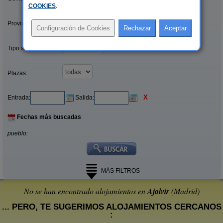
COOKIES
.
Provincias/Islas:
Tipo alquiler:
Plazas:
X
Entrada:
Salida:
Fechas más buscadas
pueblo:
MÁS FILTROS
No se han encontrado alojamientos en
Ajalvir
(Madrid)
... PERO, TE SUGERIMOS ALOJAMIENTOS CERCANOS
: