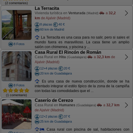
(2 comentarios)
La Terracita
Vivienda turística en
Venturada
a
32,2
(Madrid)
km
de Ajalvir (Madrid)
8 plazas
40 €
60 km de Madrid
La Terracita es una casa para no salir, pero si sales el
mundo fuera es maravilloso. La casa tiene un amplio
8 Fotos
salón con chimenea, y piscina y ...
Casa Rural El Rincón de Román
Casa Rural en
Hita
a
32,3 km
de
(Guadalajara)
Ajalvir (Madrid)
12+4 plazas
20 €
20 km de Guadalajara
Es una casa de nueva construcción, donde se ha
8 Fotos
intentado integrar el estilo típico de la zona de la campiña
con todas las comodidades que el ...
(1 comentario)
Caserío de Cerezo
Casa Rural en
Humanes
a
32,7 km
(Guadalajara)
de Ajalvir (Madrid)
12+2 plazas
37 €
25 km de Guadalajara
Casa rural con piscina de sal, habitaciones con