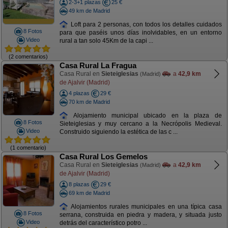
2-3+1 plazas
25 €
49 km de Madrid
Loft para 2 personas, con todos los detalles cuidados
8 Fotos
para que paséis unos días inolvidables, en un entorno
Video
rural a tan solo 45Km de la capi ...
(2 comentarios)
Casa Rural La Fragua
Casa Rural en
Sieteiglesias
a
42,9 km
(Madrid)
de Ajalvir (Madrid)
4 plazas
29 €
70 km de Madrid
Alojamiento municipal ubicado en la plaza de
8 Fotos
Sieteiglesias y muy cercano a la Necrópolis Medieval.
Video
Construido siguiendo la estética de las c ...
(1 comentario)
Casa Rural Los Gemelos
Casa Rural en
Sieteiglesias
a
42,9 km
(Madrid)
de Ajalvir (Madrid)
8 plazas
29 €
69 km de Madrid
Alojamientos rurales municipales en una típica casa
8 Fotos
serrana, construida en piedra y madera, y situada justo
Video
detrás del característico potro ...