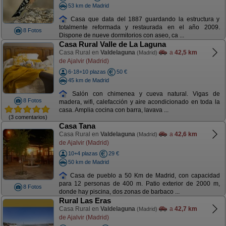
53 km de Madrid
Casa que data del 1887 guardando la estructura y
totalmente reformada y restaurada en el año 2009.
8 Fotos
Dispone de nueve dormitorios con aseo, ca ...
Casa Rural Valle de La Laguna
Casa Rural en
Valdelaguna
a
42,5 km
(Madrid)
de Ajalvir (Madrid)
6-18+10 plazas
50 €
45 km de Madrid
Salón con chimenea y cueva natural. Vigas de
8 Fotos
madera, wifi, calefacción y aire acondicionado en toda la
casa. Amplia cocina con barra, lavava ...
(3 comentarios)
Casa Tana
Casa Rural en
Valdelaguna
a
42,6 km
(Madrid)
de Ajalvir (Madrid)
10+4 plazas
29 €
50 km de Madrid
Casa de pueblo a 50 Km de Madrid, con capacidad
para 12 personas de 400 m. Patio exterior de 2000 m,
8 Fotos
donde hay piscina, dos zonas de barbaco ...
Rural Las Eras
Casa Rural en
Valdelaguna
a
42,7 km
(Madrid)
de Ajalvir (Madrid)