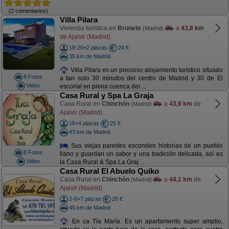
(2 comentarios)
Villa Pilara
Vivienda turística en
Brunete
a
43,8 km
(Madrid)
de Ajalvir (Madrid)
18-20+2 plazas
24 €
35 km de Madrid
Villa Pilara es un precioso alojamiento turístico situado
8 Fotos
a tan solo 30 minutos del centro de Madrid y 30 de El
Video
escorial en plena cuenca del ...
Casa Rural y Spa La Graja
Casa Rural en
Chinchón
a
43,9 km
de
(Madrid)
Ajalvir (Madrid)
16+4 plazas
25 €
43 km de Madrid
Sus viejas paredes esconden historias de un pueblo
8 Fotos
llano y guardan un sabor y una tradición delicada, así es
Video
la Casa Rural & Spa La Graj ...
Casa Rural El Abuelo Quiko
Casa Rural en
Chinchón
a
44,1 km
de
(Madrid)
Ajalvir (Madrid)
2-8+7 plazas
28 €
45 km de Madrid
En ca Tía María. Es un apartamento super amplio,