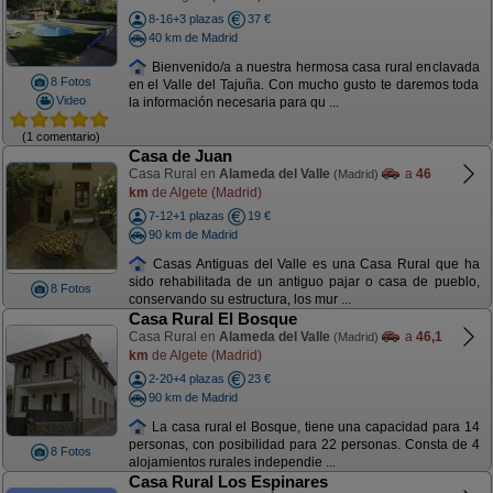
8-16+3 plazas
37 €
40 km de Madrid
Bienvenido/a a nuestra hermosa casa rural enclavada
8 Fotos
en el Valle del Tajuña. Con mucho gusto te daremos toda
Video
la información necesaria para qu ...
(1 comentario)
Casa de Juan
Casa Rural en
Alameda del Valle
a
46
(Madrid)
km
de Algete (Madrid)
7-12+1 plazas
19 €
90 km de Madrid
Casas Antiguas del Valle es una Casa Rural que ha
sido rehabilitada de un antiguo pajar o casa de pueblo,
8 Fotos
conservando su estructura, los mur ...
Casa Rural El Bosque
Casa Rural en
Alameda del Valle
a
46,1
(Madrid)
km
de Algete (Madrid)
2-20+4 plazas
23 €
90 km de Madrid
La casa rural el Bosque, tiene una capacidad para 14
personas, con posibilidad para 22 personas. Consta de 4
8 Fotos
alojamientos rurales independie ...
Casa Rural Los Espinares