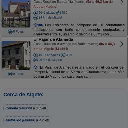
Casa Rural en
Rascafría
a
46,3 km
de
(Madrid)
Algete (Madrid)
20+7 plazas
40 €
94 km de Madrid
Los Espinares se compone de 10 confortables
habitaciones con baño completamente equipadas y
8 Fotos
diferentes entre sí, un amplio salón de 65m2 con ...
El Pajar de Alameda
Casa Rural en
Alameda del Valle
a
46,3
(Madrid)
km
de Algete (Madrid)
10-14+2 plazas
35 €
90 km de Madrid
El Pajar de Alameda esta situado en el corazón del
Parque Nacional de la Sierra de Guadarrama, a tan sólo
8 Fotos
50 min de Madrid. La casa tiene ca ...
Cerca de Algete:
Cobeña
(Madrid)
a 3,3 km
Alalpardo
(Madrid)
a 4,2 km