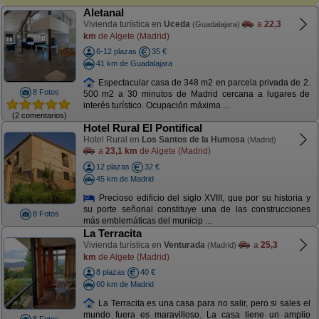
Aletanal
Vivienda turística en
Uceda
a
22,3
(Guadalajara)
km
de Algete (Madrid)
6-12 plazas
35 €
41 km de Guadalajara
Espectacular casa de 348 m2 en parcela privada de 2.
8 Fotos
500 m2 a 30 minutos de Madrid cercana a lugares de
interés turístico. Ocupación máxima ...
(2 comentarios)
Hotel Rural El Pontifical
Hotel Rural en
Los Santos de la Humosa
(Madrid)
a
23,1 km
de Algete (Madrid)
12 plazas
32 €
45 km de Madrid
Precioso edificio del siglo XVIII, que por su historia y
su porte señorial constituye una de las construcciones
8 Fotos
más emblemáticas del municip ...
La Terracita
Vivienda turística en
Venturada
a
25,3
(Madrid)
km
de Algete (Madrid)
8 plazas
40 €
60 km de Madrid
La Terracita es una casa para no salir, pero si sales el
mundo fuera es maravilloso. La casa tiene un amplio