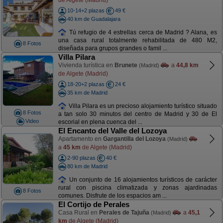
10-14+2 plazas
49 €
40 km de Guadalajara
Tú refugio de 4 estrellas cerca de Madrid ? Alana, es
una casa rural totalmente rehabilitada de 480 M2,
8 Fotos
diseñada para grupos grandes o famil ...
Villa Pilara
Vivienda turística en
Brunete
a
44,8 km
(Madrid)
de Algete (Madrid)
18-20+2 plazas
24 €
35 km de Madrid
Villa Pilara es un precioso alojamiento turístico situado
8 Fotos
a tan solo 30 minutos del centro de Madrid y 30 de El
Video
escorial en plena cuenca del ...
El Encanto del Valle del Lozoya
Apartamento en
Gargantilla del Lozoya
(Madrid)
a
45 km
de Algete (Madrid)
2-90 plazas
40 €
80 km de Madrid
Un conjunto de 16 alojamientos turísticos de carácter
rural con piscina climatizada y zonas ajardinadas
8 Fotos
comunes. Disfrute de los espacios am ...
El Cortijo de Perales
Casa Rural en
Perales de Tajuña
a
45,1
(Madrid)
km
de Algete (Madrid)