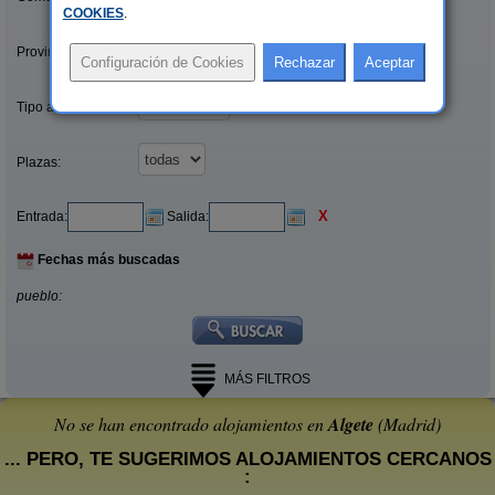
COOKIES
.
Provincias/Islas:
Tipo alquiler:
Plazas:
X
Entrada:
Salida:
Fechas más buscadas
pueblo:
MÁS FILTROS
No se han encontrado alojamientos en
Algete
(Madrid)
... PERO, TE SUGERIMOS ALOJAMIENTOS CERCANOS
: