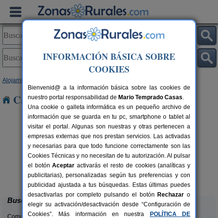
INFORMACIÓN BÁSICA SOBRE
COOKIES
Alojamientos
>
Madrid
> Algete
Bienvenid@ a la información básica sobre las cookies de
Casas Rurales cerca de Algete
nuestro portal responsabilidad de
Mario Temprado Casas
.
Una cookie o galleta informática es un pequeño archivo de
información que se guarda en tu pc, smartphone o tablet al
visitar el portal. Algunas son nuestras y otras pertenecen a
empresas externas que nos prestan servicios. Las activadas
y necesarias para que todo funcione correctamente son las
Cookies Técnicas y no necesitan de tu autorización. Al pulsar
el botón
Aceptar
activarás el resto de cookies (analíticas y
Casa de Juan
rs.
7-12+1 pers.
publicitarias), personalizadas según tus preferencias y con
 €
19 €
Alameda del Valle (Madrid)
desde
publicidad ajustada a tus búsquedas. Estas últimas puedes
desactivarlas por completo pulsando el botón
Rechazar
o
Buscar
elegir su activación/desactivación desde “Configuración de
Cookies”. Más información en nuestra
POLÍTICA DE
Comunidades: