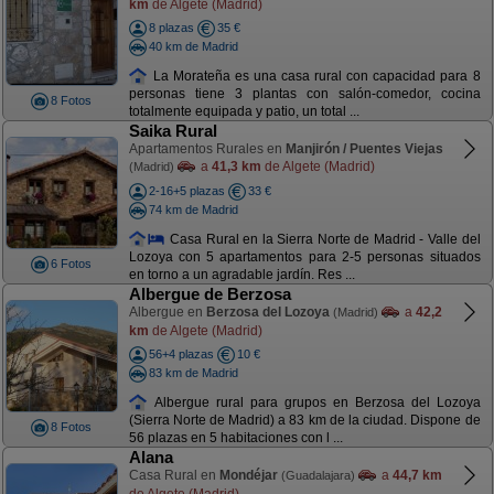
km
de Algete (Madrid)
8 plazas
35 €
40 km de Madrid
La Morateña es una casa rural con capacidad para 8
personas tiene 3 plantas con salón-comedor, cocina
8 Fotos
totalmente equipada y patio, un total ...
Saika Rural
Apartamentos Rurales en
Manjirón / Puentes Viejas
a
41,3 km
de Algete (Madrid)
(Madrid)
2-16+5 plazas
33 €
74 km de Madrid
Casa Rural en la Sierra Norte de Madrid - Valle del
Lozoya con 5 apartamentos para 2-5 personas situados
6 Fotos
en torno a un agradable jardín. Res ...
Albergue de Berzosa
Albergue en
Berzosa del Lozoya
a
42,2
(Madrid)
km
de Algete (Madrid)
56+4 plazas
10 €
83 km de Madrid
Albergue rural para grupos en Berzosa del Lozoya
(Sierra Norte de Madrid) a 83 km de la ciudad. Dispone de
8 Fotos
56 plazas en 5 habitaciones con l ...
Alana
Casa Rural en
Mondéjar
a
44,7 km
(Guadalajara)
de Algete (Madrid)