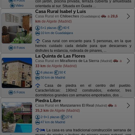
6 Fotos
con jardín, piscina privada, terraza cubierta y amueblada
Video
orientada al sur. Situada en Guada ...
Casa Rural Isabel y Luis
Casa Rural en
Chiloeches
a
28,6
(Guadalajara)
km
de Algete (Madrid)
5+1 plazas
40 €
10 km de Guadalajara
Casa rural con encanto para 5 personas, en la que
hemos cuidado cada detalle para que descanses y
8 Fotos
disfrutes tu estancia, rodeada de pinares, ...
La Quinta de Las Flores
Casa Rural en
Miraflores de La Sierra
a
(Madrid)
33 km
de Algete (Madrid)
6 plazas
50 €
50 km de Madrid
Casa de piedra en el centro del pueblo.
Características: 190m2 construidos, exterior, tres
5 Fotos
dormitorios grandes con armarios empotrados, dos ...
Piedra Libre
Casa Rural en
Manzanares El Real
a
(Madrid)
35,3 km
de Algete (Madrid)
2-9+1 plazas
27 €
47 km de Madrid
La casa es una tradicional construcción serrana de