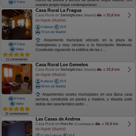
muros de piedra y techos de pizarra negra natural, con
8 Fotos
nuestro propio toque contemporáneo ...
Casa Rural La Fragua
Casa Rural en
Sieteiglesias
a
35,8 km
(Madrid)
de Algete (Madrid)
4 plazas
29 €
70 km de Madrid
Alojamiento municipal ubicado en la plaza de
8 Fotos
Sieteiglesias y muy cercano a la Necrópolis Medieval.
Video
Construido siguiendo la estética de las c ...
(1 comentario)
Casa Rural Los Gemelos
Casa Rural en
Sieteiglesias
a
35,9 km
(Madrid)
de Algete (Madrid)
8 plazas
29 €
69 km de Madrid
Alojamientos rurales municipales en una típica casa
8 Fotos
serrana, construida en piedra y madera, y situada justo
Video
detrás del característico potro ...
(2 comentarios)
Las Casas de Andrea
Casa Rural en
Horche
a
36,9 km
(Guadalajara)
de Algete (Madrid)
2-18+2 plazas
30 €