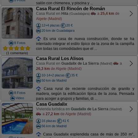
8 Fotos
salón con chimenea, y piscina y ...
Casa Rural El Rincón de Román
Casa Rural en
Hita
a
25,4 km
de
(Guadalajara)
Algete (Madrid)
12+4 plazas
20 €
20 km de Guadalajara
Es una casa de nueva construcción, donde se ha
8 Fotos
intentado integrar el estilo típico de la zona de la campiña
con todas las comodidades que el ...
(1 comentario)
Casa Rural Los Alisos
Casa Rural en
Guadalix de La Sierra
a
(Madrid)
26,3 km
de Algete (Madrid)
10-14+2 plazas
35 €
50 km de Madrid
Casa rural de reciente construcción de granito y
8 Fotos
madera, según la edificación típica de la zona. Pensada
Video
para acoger a grupos y familias, di ...
Casa Guadalix
Vivienda turística en
Guadalix de La Sierra
(Madrid)
a
27,2 km
de Algete (Madrid)
16 plazas
41 €
56 km de Madrid
Casa Guadalix esplendida casa de más de 350 m°,