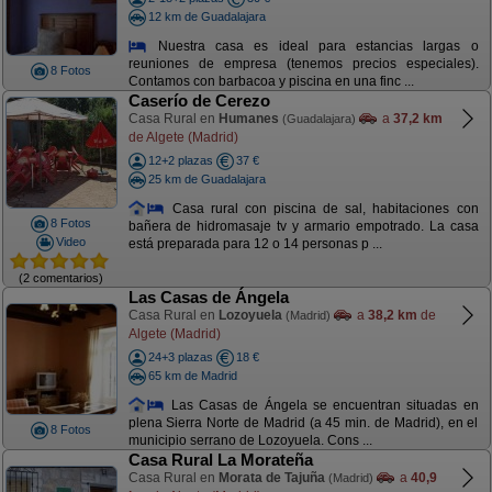
12 km de Guadalajara
Nuestra casa es ideal para estancias largas o
reuniones de empresa (tenemos precios especiales).
8 Fotos
Contamos con barbacoa y piscina en una finc ...
Caserío de Cerezo
Casa Rural en
Humanes
a
37,2 km
(Guadalajara)
de Algete (Madrid)
12+2 plazas
37 €
25 km de Guadalajara
Casa rural con piscina de sal, habitaciones con
8 Fotos
bañera de hidromasaje tv y armario empotrado. La casa
Video
está preparada para 12 o 14 personas p ...
(2 comentarios)
Las Casas de Ángela
Casa Rural en
Lozoyuela
a
38,2 km
de
(Madrid)
Algete (Madrid)
24+3 plazas
18 €
65 km de Madrid
Las Casas de Ángela se encuentran situadas en
plena Sierra Norte de Madrid (a 45 min. de Madrid), en el
8 Fotos
municipio serrano de Lozoyuela. Cons ...
Casa Rural La Morateña
Casa Rural en
Morata de Tajuña
a
40,9
(Madrid)