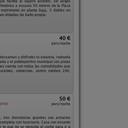
 facilita al viajero acceder, sin largos
histórico a escasos 50 metros de la Plaza
e matrimonio en planta baja, 3 dobles en
stan dotadas de baño propio.
40 €
pers/noche
escanses y disfrutes tu estancia, rodeada
ada y el polideportivo municipal con pistas
oeches cuenta con todas las comodidades que
aurantes, comercios, centro médico 24h,
50 €
drid)
pers/noche
r, tres dormitorios grandes con armarios
completa con lucernario. Casa con encanto
 lo que no se necesita el coche para ir a