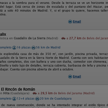
macas a la sombra para el verano. Desde la terraza se ve un horizonte i
del lugar. Está cerca de zonas de escalada y del pantano del Atazar, pe
tá a solo 40 minutos de Madrid. Y, si el grupo lo quiere, hacemos talle
tiva.
Email
alix
ística en
Guadalix de La Sierra
(Madrid)
a
27,7 km
de Belvis del Jara
completo
16 plazas
56 km de Madrid
x esplendida casa de más de 350 m°, con jardín, piscina privada, terraz
uadalix de la Sierra en la Sierra Norte de Madrid. Cuenta con seis habitac
años completos, dos con bañera y uno con ducha, comedor con chimenea, tel
seño y todo lujo de detalles, terraza cubierta, barbacoa de leña y piscina s
abajar. Cuenta con piscina abierta de abril a octubre.
Email
l El Rincón de Román
en
Hita
(Guadalajara)
a
29,5 km
de Belvis del Jarama (Madrid)
completo
12+4 plazas
20 km de Guadalajara
 de nueva construcción, donde se ha intentado integrar el estilo típico