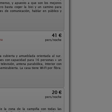
nmenso, y apuesto a que son los mejores
ro basta coger la bici y un camino para
res de comunicación, hablar en público y
41 €
ma
pers/noche
a cubierta y amueblada orientada al sur.
iones con capacidad para 16 personas + un
evisión, antena parabólica, Interior con
emicubierta. La casa tiene WI-FI por fibra.
20 €
pers/noche
 de la zona de la campiña con todas las