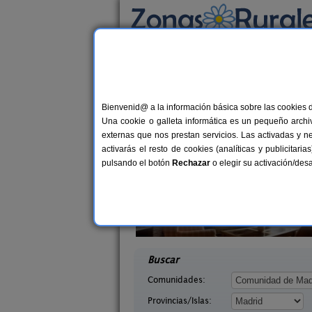
Busca por alojamiento
Alojamientos
>
Madrid
> Belvis del Jarama
Casas Rurales cerca 
Bienvenid@ a la información básica sobre las cookies 
Una cookie o galleta informática es un pequeño archiv
externas que nos prestan servicios. Las activadas y n
activarás el resto de cookies (analíticas y publicita
pulsando el botón
Rechazar
o elegir su activación/de
illa
Las Casas de Ángela
12+2 pers.
24+
33 €
jo (Madrid)
Lozoyuela (Madrid)
desde
desd
Buscar
Comunidades:
Provincias/Islas: