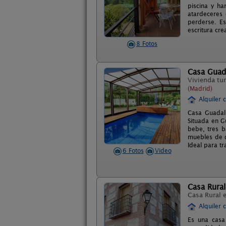
piscina y ha
atardeceres 
perderse. Es
escritura crea
8 Fotos
Casa Guad
Vivienda tur
(Madrid)
Alquiler 
Casa Guadali
Situada en G
bebe, tres b
muebles de di
Ideal para tr
6 Fotos
Video
Casa Rura
Casa Rural 
Alquiler 
Es una casa