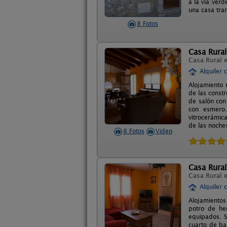
a la vía verd
una casa tra
8 Fotos
Casa Rural
Casa Rural 
Alquiler 
Alojamiento 
de las const
de salón con
con esmero.
vitrocerámic
de las noche
8 Fotos
Video
Casa Rura
Casa Rural 
Alquiler 
Alojamientos 
potro de he
equipados. S
cuarto de ba