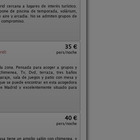
cercana a lugares de interés turístico.
pone de piscina de temporada, solárium,
e aire y arcadia. No se admiten grupos de
n compromiso.
35 €
rid)
pers/noche
e la zona. Pensada para acoger a grupos y
 chimenea, Tv, Dvd, terraza, tres baños
araje, sala de juegos y patio con mesa y
 que se puede encontrar en esta acogedora
 de Madrid y excelentemente situado para
40 €
pers/noche
casa tiene un amplio salón con chimenea, y