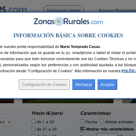
Anúnciate gratis
Acceso Propietar
Busca por pueblo
INFORMACIÓN BÁSICA SOBRE COOKIES
de Belvis del Jarama
de nuestro portal responsabilidad de
Mario Temprado Casas
.
o de información que se guarda en tu pc, smartphone o tablet al visitar el port
ecesarias para que todo funcione correctamente son las Cookies Técnicas y no ne
rias), personalizadas según tus preferencias y con publicidad ajustada a tus búsq
sactivación desde “Configuración de Cookies”. Más información en nuestra
POLÍTI
Casa Rural La Ínsula
12+3 pers.
35 €
Santa María de La Alameda
3 pers.
desde
18 €
(Madrid)
Fu
e
Precio (€/pers)
Características
de 1 a 20
Piscina
Admite animales
de 21 a 30
Mostrar más características