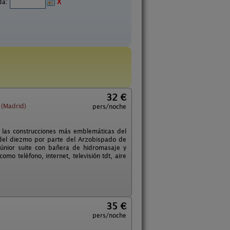
ida:
X
32 €
 (Madrid)
pers/noche
 de las construcciones más emblemáticas del
 del diezmo por parte del Arzobispado de
júnior suite con bañera de hidromasaje y
o teléfono, internet, televisión tdt, aire
35 €
)
pers/noche