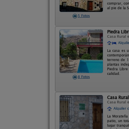
comprar, com
al pie de la 
5 Fotos
Piedra Lib
Casa Rural 
Alquil
La casa es u
contemporáne
terreno de 1
plantas inde
Piedra Libre
calidad.
8 Fotos
Casa Rura
Casa Rural 
Alquiler 
La Morateña 
patio, un to
lugar tranqu