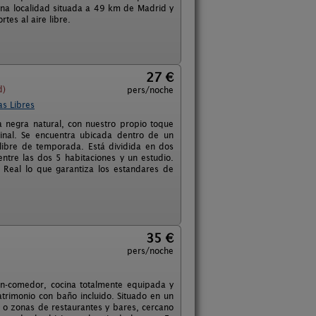
 una localidad situada a 49 km de Madrid y
tes al aire libre.
27 €
d)
pers/noche
as Libres
a negra natural, con nuestro propio toque
ginal. Se encuentra ubicada dentro de un
libre de temporada. Está dividida en dos
tre las dos 5 habitaciones y un estudio.
l Real lo que garantiza los estandares de
35 €
pers/noche
ón-comedor, cocina totalmente equipada y
trimonio con baño incluido. Situado en un
 o zonas de restaurantes y bares, cercano