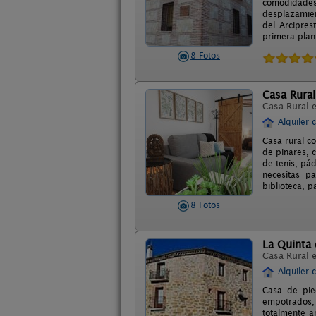
comodidades 
desplazamien
del Arcipres
primera plan
8 Fotos
Casa Rural
Casa Rural 
Alquiler 
Casa rural c
de pinares, c
de tenis, pád
necesitas p
biblioteca, p
8 Fotos
La Quinta 
Casa Rural 
Alquiler 
Casa de pied
empotrados, 
totalmente a