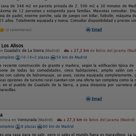
 casa de 348 m2 en parcela privada de 2. 500 m2 a 30 minutos de Madrid 
áxima de 12 personas y estupenda para familias. Mascotas consultar. Dis
sta de padel, enorme porche, sala de juegos con billar, futbolín, máquina d
5 años. Totalmente equipada y nueva. Consultar disponibilidad y precios si
Email
(2 comentarios)
 Los Alisos
en
Guadalix de La Sierra
(Madrid)
a
27,2 km
de Belvis del Jarama (Mad
completo
10-14+2 plazas
50 km de Madrid
e reciente construcción de granito y madera, según la edificación típica d
ispone de todas las comodidades, cinco habitaciones, amplio salón con
no con cabina de hidromasaje, un aseo, cocina equipada completamente, g
cas opciones de turismo rural cuentan con una oferta tan completa como la
a en el pueblo de Guadalix de la Sierra, a poca distancia por carretera
aravillas.
Email
ta
ística en
Venturada
(Madrid)
a
27,3 km
de Belvis del Jarama (Madrid)
completo
8 plazas
60 km de Madrid
 es una casa para no salir, pero si sales el mundo fuera es maravilloso. La 