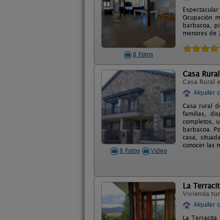
Espectacular
Ocupación m
barbacoa, pi
menores de 2
8 Fotos
Casa Rural
Casa Rural 
Alquiler 
Casa rural d
familias, d
completos, u
barbacoa. Po
casa, situad
conocer las m
8 Fotos
Video
La Terraci
Vivienda tur
Alquiler 
La Terracita