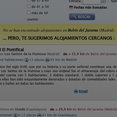
de 31 a 40
Entrada:
-
Sal
de 41 a 50
Fechas más buscadas
más de 50
pueblo:
No se han encontrado alojamientos en
Belvis del Jarama
(Madrid)
... PERO, TE SUGERIMOS ALOJAMIENTOS CERCANOS :
 El Pontifical
 en
Los Santos de la Humosa
(Madrid)
a
25,9 km
de Belvis del Jarama
por habitaciones
12 plazas
45 km de Madrid
icio del siglo XVIII, que por su historia y su porte señorial constituye una
 Los Santos de la Humosa y cuyo uso original fue el almacenaje del cobro
otel cuenta con 5 habitaciones: 3 dobles standard, 1 doble superior y 1 
 ellas han sido exquisitamente decoradas y dotadas de comodidades tales com
o y baños en todas las habitaciones.
Email
ística en
Uceda
(Guadalajara)
a
26,9 km
de Belvis del Jarama (Madrid
completo
6-12 plazas
41 km de Guadalajara