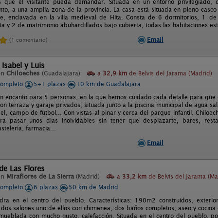
que el visitante pueda demandar. Situada en un entorno privilegiado, que
to, a una amplia zona de la provincia. La casa está situada en pleno casco 
te, enclavada en la villa medieval de Hita. Consta de 6 dormitorios, 1 d
ta y 2 de matrimonio abuhardillados bajo cubierta, todas las habitaciones e
Email
(1 comentario)
 Isabel y Luis
en
Chiloeches
(Guadalajara)
a
32,9 km
de Belvis del Jarama (Madrid)
completo
5+1 plazas
10 km de Guadalajara
on encanto para 5 personas, en la que hemos cuidado cada detalle para que d
on terraza y garaje privados, situada junto a la piscina municipal de agua sal
el, campo de futbol... Con vistas al pinar y cerca del parque infantil. Chil
ara pasar unos días inolvidables sin tener que desplazarte, bares, rest
astelería, farmacia...
Email
de Las Flores
en
Miraflores de La Sierra
(Madrid)
a
33,2 km
de Belvis del Jarama (Ma
completo
6 plazas
50 km de Madrid
ra en el centro del pueblo. Características: 190m2 construidos, exterio
dos salones uno de ellos con chimenea, dos baños completos, aseo y cocina 
mueblada con mucho gusto, calefacción. Situada en el centro del pueblo, por