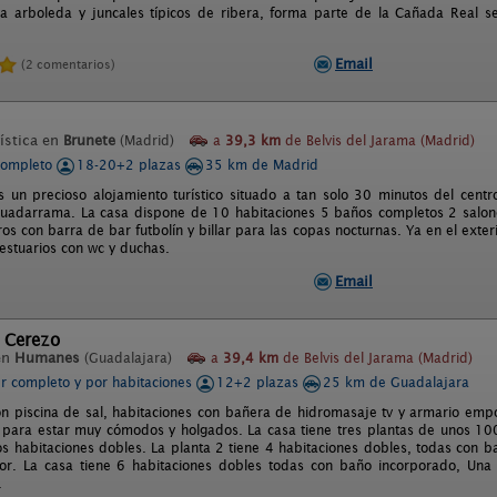
a arboleda y juncales típicos de ribera, forma parte de la Cañada Real s
Email
(2 comentarios)
ística en
Brunete
(Madrid)
a
39,3 km
de Belvis del Jarama (Madrid)
completo
18-20+2 plazas
35 km de Madrid
 es un precioso alojamiento turístico situado a tan solo 30 minutos del cen
uadarrama. La casa dispone de 10 habitaciones 5 baños completos 2 salon
os con barra de bar futbolín y billar para las copas nocturnas. Ya en el exte
estuarios con wc y duchas.
Email
e Cerezo
en
Humanes
(Guadalajara)
a
39,4 km
de Belvis del Jarama (Madrid)
er completo y por habitaciones
12+2 plazas
25 km de Guadalajara
on piscina de sal, habitaciones con bañera de hidromasaje tv y armario em
para estar muy cómodos y holgados. La casa tiene tres plantas de unos 100
os habitaciones dobles. La planta 2 tiene 4 habitaciones dobles, todas con b
r. La casa tiene 6 habitaciones dobles todas con baño incorporado, Una 
.