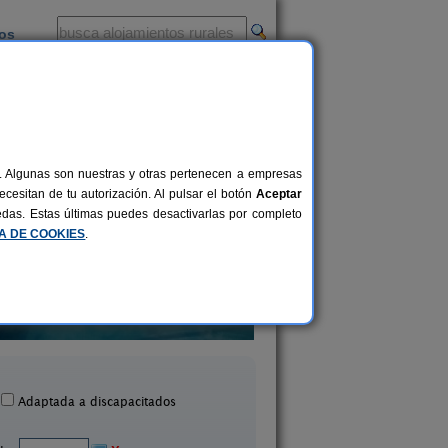
ios
-
al. Algunas son nuestras y otras pertenecen a empresas
cesitan de tu autorización. Al pulsar el botón
Aceptar
uedas. Estas últimas puedes desactivarlas por completo
CA DE COOKIES
.
Prado de Fuentemarín
El Corralillo
9-13+4 pers.
30 €
entidueña de Tajo (Madrid)
Las Herreras (Madr
desde
Adaptada a discapacitados