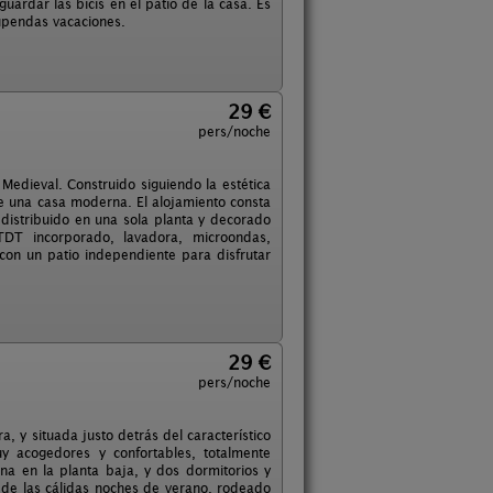
uardar las bicis en el patio de la casa. Es
upendas vacaciones.
29 €
pers/noche
Medieval. Construido siguiendo la estética
e una casa moderna. El alojamiento consta
distribuido en una sola planta y decorado
TDT incorporado, lavadora, microondas,
on un patio independiente para disfrutar
29 €
pers/noche
, y situada justo detrás del característico
y acogedores y confortables, totalmente
na en la planta baja, y dos dormitorios y
 de las cálidas noches de verano, rodeado