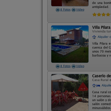
de una bonit
antigüedad.
8 Fotos
Video
Villa Pilara
Vivienda tur
Alquiler 
Villa Pilara
cuenca del G
unos 70 metr
barbacoa y v
8 Fotos
Video
Caserío d
Casa Rural 
Alquil
Casa rural c
14 personas 
un salón y d
salón comedo
minusválidos