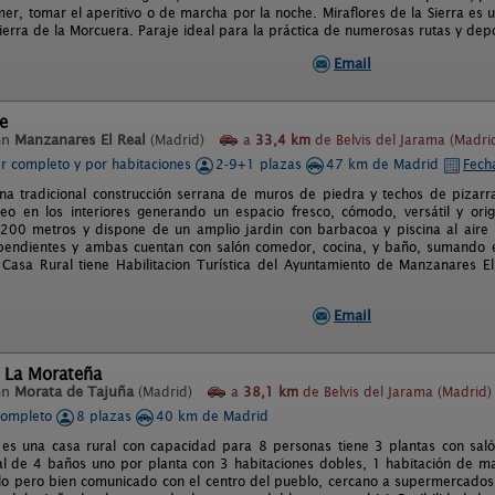
er, tomar el aperitivo o de marcha por la noche. Miraflores de la Sierra es
Sierra de la Morcuera. Paraje ideal para la práctica de numerosas rutas y depor
Email
re
en
Manzanares El Real
(Madrid)
a
33,4 km
de Belvis del Jarama (Madri
er completo y por habitaciones
2-9+1 plazas
47 km de Madrid
Fech
na tradicional construcción serrana de muros de piedra y techos de pizarr
o en los interiores generando un espacio fresco, cómodo, versátil y ori
200 metros y dispone de un amplio jardin con barbacoa y piscina al aire 
pendientes y ambas cuentan con salón comedor, cocina, y baño, sumando en
 Casa Rural tiene Habilitacion Turística del Ayuntamiento de Manzanares E
Email
l La Morateña
en
Morata de Tajuña
(Madrid)
a
38,1 km
de Belvis del Jarama (Madrid)
completo
8 plazas
40 km de Madrid
es una casa rural con capacidad para 8 personas tiene 3 plantas con sal
tal de 4 baños uno por planta con 3 habitaciones dobles, 1 habitación de ma
ilo pero bien comunicado con el centro del pueblo, cercano a supermercados