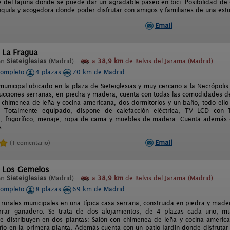
e del tajuña donde se puede dar un agradable paseo en bici. Posibilidad de g
nquila y acogedora donde poder disfrutar con amigos y familiares de una est
Email
 La Fragua
en
Sieteiglesias
(Madrid)
a
38,9 km
de Belvis del Jarama (Madrid)
completo
4 plazas
70 km de Madrid
municipal ubicado en la plaza de Sieteiglesias y muy cercano a la Necrópolis 
rucciones serranas, en piedra y madera, cuenta con todas las comodidades d
 chimenea de leña y cocina americana, dos dormitorios y un baño, todo ello 
 Totalmente equipado, dispone de calefacción eléctrica, TV LCD con 
a, frigorífico, menaje, ropa de cama y muebles de madera. Cuenta además c
s.
Email
(1 comentario)
l Los Gemelos
en
Sieteiglesias
(Madrid)
a
38,9 km
de Belvis del Jarama (Madrid)
completo
8 plazas
69 km de Madrid
rurales municipales en una típica casa serrana, construida en piedra y madera
rrar ganadero. Se trata de dos alojamientos, de 4 plazas cada uno, mu
e distribuyen en dos plantas: Salón con chimenea de leña y cocina america
ño en la primera planta. Además cuenta con un patio-jardín donde disfrutar