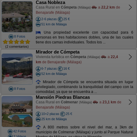
Casa Nobleza
Casa Rural en
Cómpeta
a
22,2 km
de
(Málaga)
Benajarafe (Málaga)
2-6 plazas
25 €
51 km de Málaga
Una propiedad excelente con capacidad para 6
8 Fotos
personas en tres habitaciones dobles, una de las cuales
tiene dos camas individuales. Todos los ...
(2 comentarios)
Mirador de Cómpeta
Vivienda turística en
Cómpeta
a
22,4
(Málaga)
km
de Benajarafe (Málaga)
6-7 plazas
16 €
52 km de Málaga
Mirador de Cómpeta se encuentra situada en lugar
privilegiado, combinando la tranquilidad del campo con la
8 Fotos
comodidad, ya que se encuentra a ...
Mansión Piedras Blancas
Casa Rural en
Colmenar
a
23,1 km
de
(Málaga)
Benajarafe (Málaga)
10+2 plazas
25 €
25 km de Málaga
A 800 metros sobre el nivel del mar, a 3km de
42 Fotos
municipio de Colmenar (Málaga) y junto al Parque Natural
2 Videos