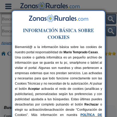
INFORMACIÓN BÁSICA SOBRE
COOKIES
Alojamientos
>
Andalucía
>
Málaga
> Benajarafe
Bienvenid@ a la información básica sobre las cookies de
Casas Rurales cerca de Benajarafe
nuestro portal responsabilidad de
Mario Temprado Casas
.
Una cookie o galleta informática es un pequeño archivo de
información que se guarda en tu pc, smartphone o tablet al
visitar el portal. Algunas son nuestras y otras pertenecen a
empresas externas que nos prestan servicios. Las activadas
y necesarias para que todo funcione correctamente son las
Cookies Técnicas y no necesitan de tu autorización. Al pulsar
rs.
el botón
Aceptar
activarás el resto de cookies (analíticas y
 €
Villa Remedios
C
6-8 pers.
publicitarias), personalizadas según tus preferencias y con
20 €
Cuevas del Becerro (Málaga)
desde
publicidad ajustada a tus búsquedas. Estas últimas puedes
desactivarlas por completo pulsando el botón
Rechazar
o
Buscar
elegir su activación/desactivación desde “Configuración de
Cookies”. Más información en nuestra
POLÍTICA DE
Comunidades: