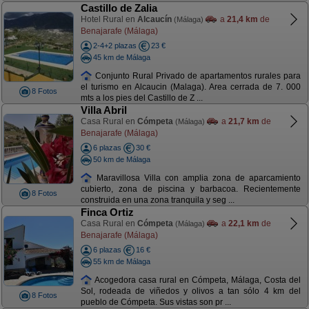
Castillo de Zalia
Hotel Rural en
Alcaucín
a
21,4 km
de
(Málaga)
Benajarafe (Málaga)
2-4+2 plazas
23 €
45 km de Málaga
Conjunto Rural Privado de apartamentos rurales para
el turismo en Alcaucin (Malaga). Area cerrada de 7. 000
8 Fotos
mts a los pies del Castillo de Z ...
Villa Abril
Casa Rural en
Cómpeta
a
21,7 km
de
(Málaga)
Benajarafe (Málaga)
6 plazas
30 €
50 km de Málaga
Maravillosa Villa con amplia zona de aparcamiento
cubierto, zona de piscina y barbacoa. Recientemente
8 Fotos
construida en una zona tranquila y seg ...
Finca Ortiz
Casa Rural en
Cómpeta
a
22,1 km
de
(Málaga)
Benajarafe (Málaga)
6 plazas
16 €
55 km de Málaga
Acogedora casa rural en Cómpeta, Málaga, Costa del
Sol, rodeada de viñedos y olivos a tan sólo 4 km del
8 Fotos
pueblo de Cómpeta. Sus vistas son pr ...