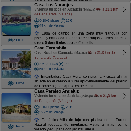
Casa Los Naranjos
Vivienda turística en
Alcaucín
a
21,1 km
(Málaga)
de Benajarafe (Málaga)
6-10+2 plazas
15 €
45 km de Málaga
Casa de campo en una zona muy tranquila con
piscina y barbacoa, rodeada de naranjos y olivos. La casa
8 Fotos
ofrece 5 dormitorios dobles (4 de ello ...
Casa Carámbila
Casa Rural en
Cómpeta
a
21,3 km
de
(Málaga)
Benajarafe (Málaga)
2-6+2 plazas
14 €
55 km de Málaga
Encantadora Casa Rural con piscina y vistas al mar
situada en el campo a 3 km aproximadamente del pueblo
8 Fotos
de Cómpeta (1 km aprox. es de camin ...
Casa Paraiso Andaluz
Vivienda turística en
Sedella
a
21,3 km
(Málaga)
de Benajarafe (Málaga)
6-16+1 plazas
25 €
55 km de Málaga
Fantástica Villa de lujo con piscina en el Parque
Natural rodeada de montañas, vistas al mar, recinto
8 Fotos
vallado y equipada con jacuzzi, aire a ...