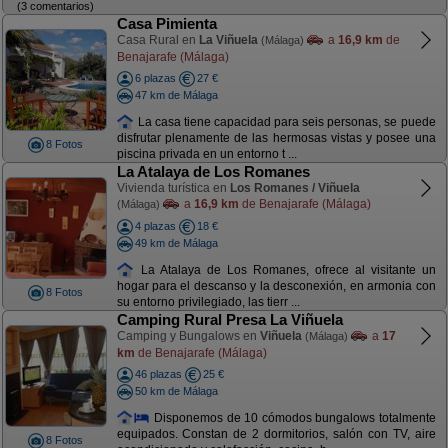
(3 comentarios)
Casa Pimienta
Casa Rural en
La Viñuela
a
16,9 km
de
(Málaga)
Benajarafe (Málaga)
6 plazas
27 €
47 km de Málaga
La casa tiene capacidad para seis personas, se puede
disfrutar plenamente de las hermosas vistas y posee una
8 Fotos
piscina privada en un entorno t ...
La Atalaya de Los Romanes
Vivienda turística en
Los Romanes / Viñuela
a
16,9 km
de Benajarafe (Málaga)
(Málaga)
4 plazas
18 €
49 km de Málaga
La Atalaya de Los Romanes, ofrece al visitante un
hogar para el descanso y la desconexión, en armonia con
8 Fotos
su entorno privilegiado, las tierr ...
Camping Rural Presa La Viñuela
Camping y Bungalows en
Viñuela
a
17
(Málaga)
km
de Benajarafe (Málaga)
46 plazas
25 €
50 km de Málaga
Disponemos de 10 cómodos bungalows totalmente
equipados. Constan de 2 dormitorios, salón con TV, aire
8 Fotos