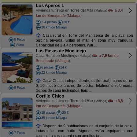
Los Aperos 1
Vivienda turística en
Torre del Mar
a
3,4
(Málaga)
km
de Benajarafe (Málaga)
2-4 plazas
20 €
20 km de Málaga
Casa rural en Torre del Mar, cerca de la playa, con
8 Fotos
piscina privada, vistas al mar, en zona muy tranquila.
Video
Capacidad de 2 a 4 personas. Wifi ...
Las Pasas de Moclinejo
Casa Rural en
Moclinejo
a
7,9 km
de
(Málaga)
Benajarafe (Málaga)
6 plazas
24 €
22 km de Málaga
Casa-Chalet independiente, estilo rural, muros de un
0, 50 metro de ancho, de piedra, totalmente reformada,
8 Fotos
techos de caña inclinados, típic ...
Cortijo Chico
Vivienda turística en
Torre del Mar
a
8,5
(Málaga)
km
de Benajarafe (Málaga)
18 plazas
20 €
35 km de Málaga
Dispone de 9 habitaciones en el conjunto de la casa,
todas ellas con baño. Algunas están equipadas con
7 Fotos
cocina. La casa cuenta con amplios ja ...