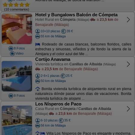
Montes de Málaga, se ubica la Mansión ...
(10 comentarios)
Hotel y Bungalows Balcón de Cómpeta
Hotel Rural en
Cómpeta
a
23,5 km
de
(Málaga)
Benajarafe (Málaga)
10+10 plazas
39 €
55 km de Málaga
Rodeado de casas blancas, balcones floridos, calles
8 Fotos
estrechas y sinuosas, viñedos y de fondo la sierra de la
Video
Almijara y el color azul del Me ...
Cortijo Anavama
Vivienda turística en
Canillas de Albaida
(Málaga)
a
23,5 km
de Benajarafe (Málaga)
2-6+1 plazas
25 €
50 km de Málaga
Bonita vivienda turística de alojamiento rural en plena
naturaleza dónde pasar unos días de vacaciones. Bonita
8 Fotos
vivienda turística de alojami ...
Los Nísperos de Paco
Casa Rural en
Cómpeta / Canillas de Albaida
a
23,6 km
de Benajarafe (Málaga)
(Málaga)
6-10 plazas
35 €
56 km de Málaga
Villa Los Nisperos de Paco es elegante y moderna,