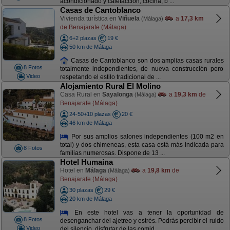
acondicionado y calefacción, cocina, b ...
Casas de Cantoblanco
Vivienda turística en
Viñuela
a
17,3 km
(Málaga)
de Benajarafe (Málaga)
6+2 plazas
19 €
50 km de Málaga
Casas de Cantoblanco son dos amplias casas rurales
8 Fotos
totalmente independientes, de nueva construcción pero
Video
respetando el estilo tradicional de ...
Alojamiento Rural El Molino
Casa Rural en
Sayalonga
a
19,3 km
de
(Málaga)
Benajarafe (Málaga)
24-50+10 plazas
20 €
46 km de Málaga
Por sus amplios salones independientes (100 m2 en
total) y dos chimeneas, esta casa está más indicada para
8 Fotos
familias numerosas. Dispone de 13 ...
Hotel Humaina
Hotel en
Málaga
a
19,8 km
de
(Málaga)
Benajarafe (Málaga)
30 plazas
29 €
20 km de Málaga
En este hotel vas a tener la oportunidad de
8 Fotos
desenganchar del ajetreo y estrés. Podrás percibir el ruido
Video
del silencio, disfrutar de las comid ...