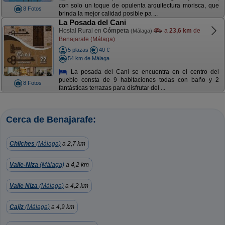
con solo un toque de opulenta arquitectura morisca, que
8 Fotos
brinda la mejor calidad posible pa ...
La Posada del Cani
Hostal Rural en
Cómpeta
a
23,6 km
de
(Málaga)
Benajarafe (Málaga)
5 plazas
40 €
54 km de Málaga
La posada del Cani se encuentra en el centro del
pueblo consta de 9 habitaciones todas con baño y 2
8 Fotos
fantásticas terrazas para disfrutar del ...
Cerca de Benajarafe:
Chilches
(Málaga)
a 2,7 km
Valle-Niza
(Málaga)
a 4,2 km
Valle Niza
(Málaga)
a 4,2 km
Cajiz
(Málaga)
a 4,9 km