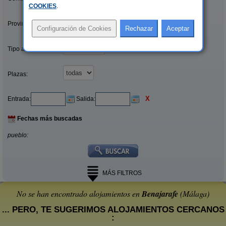
COOKIES
.
Provincias/Islas:
Tipo alquiler:
Plazas:
X
Entrada:
Salida:
Fechas más buscadas
pueblo:
MÁS FILTROS
No se han encontrado alojamientos en
Benajarafe
(Málaga)
... PERO, TE SUGERIMOS ALOJAMIENTOS CERCANOS
: