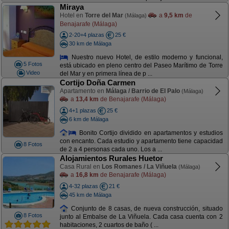
Miraya
Hotel en
Torre del Mar
a
9,5 km
de
(Málaga)
Benajarafe (Málaga)
2-20+4 plazas
25 €
30 km de Málaga
Nuestro nuevo Hotel, de estilo moderno y funcional,
5 Fotos
está ubicado en pleno centro del Paseo Marítimo de Torre
Video
del Mar y en primera línea de p ...
Cortijo Doña Carmen
Apartamento en
Málaga / Barrio de El Palo
(Málaga)
a
13,4 km
de Benajarafe (Málaga)
4+1 plazas
25 €
6 km de Málaga
Bonito Cortijo dividido en apartamentos y estudios
con encanto. Cada estudio y apartamento tiene capacidad
8 Fotos
de 2 a 4 personas cada uno. Los a ...
Alojamientos Rurales Huetor
Casa Rural en
Los Romanes / La Viñuela
(Málaga)
a
16,8 km
de Benajarafe (Málaga)
4-32 plazas
21 €
45 km de Málaga
Conjunto de 8 casas, de nueva construcción, situado
8 Fotos
junto al Embalse de La Viñuela. Cada casa cuenta con 2
habitaciones, 2 cuartos de baño ( ...