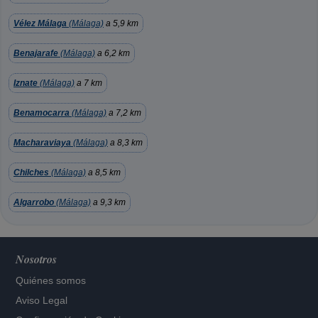
Vélez Málaga
(Málaga)
a 5,9 km
Benajarafe
(Málaga)
a 6,2 km
Iznate
(Málaga)
a 7 km
Benamocarra
(Málaga)
a 7,2 km
Macharaviaya
(Málaga)
a 8,3 km
Chilches
(Málaga)
a 8,5 km
Algarrobo
(Málaga)
a 9,3 km
Nosotros
Quiénes somos
Aviso Legal