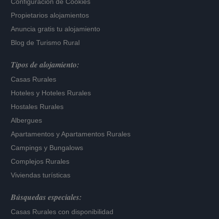
Configuración de Cookies
Propietarios alojamientos
Anuncia gratis tu alojamiento
Blog de Turismo Rural
Tipos de alojamiento:
Casas Rurales
Hoteles
y
Hoteles Rurales
Hostales Rurales
Albergues
Apartamentos
y
Apartamentos Rurales
Campings y Bungalows
Complejos Rurales
Viviendas turísticas
Búsquedas especiales:
Casas Rurales con disponibilidad