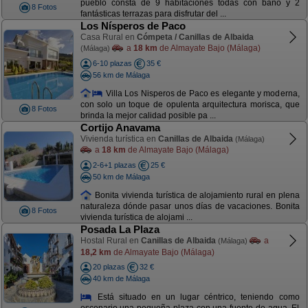
pueblo consta de 9 habitaciones todas con baño y 2
8 Fotos
fantásticas terrazas para disfrutar del ...
Los Nísperos de Paco
Casa Rural en
Cómpeta / Canillas de Albaida
a
18 km
de Almayate Bajo (Málaga)
(Málaga)
6-10 plazas
35 €
56 km de Málaga
Villa Los Nisperos de Paco es elegante y moderna,
con solo un toque de opulenta arquitectura morisca, que
8 Fotos
brinda la mejor calidad posible pa ...
Cortijo Anavama
Vivienda turística en
Canillas de Albaida
(Málaga)
a
18 km
de Almayate Bajo (Málaga)
2-6+1 plazas
25 €
50 km de Málaga
Bonita vivienda turística de alojamiento rural en plena
naturaleza dónde pasar unos días de vacaciones. Bonita
8 Fotos
vivienda turística de alojami ...
Posada La Plaza
Hostal Rural en
Canillas de Albaida
a
(Málaga)
18,2 km
de Almayate Bajo (Málaga)
20 plazas
32 €
40 km de Málaga
Está situado en un lugar céntrico, teniendo como