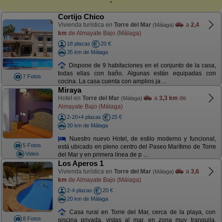
Cortijo Chico
Vivienda turística en
Torre del Mar
a
2,4
(Málaga)
km
de Almayate Bajo (Málaga)
18 plazas
20 €
35 km de Málaga
Dispone de 9 habitaciones en el conjunto de la casa,
todas ellas con baño. Algunas están equipadas con
7 Fotos
cocina. La casa cuenta con amplios ja ...
Miraya
Hotel en
Torre del Mar
a
3,3 km
de
(Málaga)
Almayate Bajo (Málaga)
2-20+4 plazas
25 €
30 km de Málaga
Nuestro nuevo Hotel, de estilo moderno y funcional,
5 Fotos
está ubicado en pleno centro del Paseo Marítimo de Torre
Video
del Mar y en primera línea de p ...
Los Aperos 1
Vivienda turística en
Torre del Mar
a
3,6
(Málaga)
km
de Almayate Bajo (Málaga)
2-4 plazas
20 €
20 km de Málaga
Casa rural en Torre del Mar, cerca de la playa, con
8 Fotos
piscina privada, vistas al mar, en zona muy tranquila.