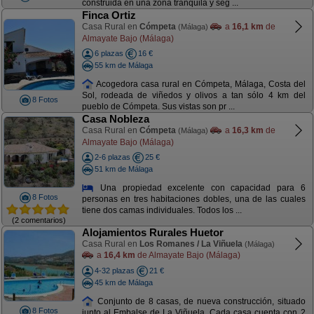
construida en una zona tranquila y seg ...
Finca Ortiz
Casa Rural en
Cómpeta
a
16,1 km
de
(Málaga)
Almayate Bajo (Málaga)
6 plazas
16 €
55 km de Málaga
Acogedora casa rural en Cómpeta, Málaga, Costa del
Sol, rodeada de viñedos y olivos a tan sólo 4 km del
8 Fotos
pueblo de Cómpeta. Sus vistas son pr ...
Casa Nobleza
Casa Rural en
Cómpeta
a
16,3 km
de
(Málaga)
Almayate Bajo (Málaga)
2-6 plazas
25 €
51 km de Málaga
Una propiedad excelente con capacidad para 6
8 Fotos
personas en tres habitaciones dobles, una de las cuales
tiene dos camas individuales. Todos los ...
(2 comentarios)
Alojamientos Rurales Huetor
Casa Rural en
Los Romanes / La Viñuela
(Málaga)
a
16,4 km
de Almayate Bajo (Málaga)
4-32 plazas
21 €
45 km de Málaga
Conjunto de 8 casas, de nueva construcción, situado
8 Fotos
junto al Embalse de La Viñuela. Cada casa cuenta con 2