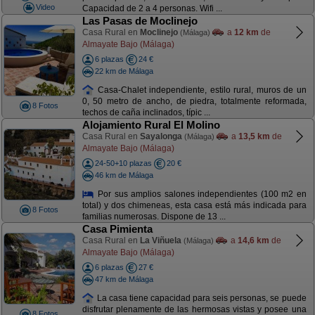
Video
Capacidad de 2 a 4 personas. Wifi ...
Las Pasas de Moclinejo
Casa Rural en
Moclinejo
a
12 km
de
(Málaga)
Almayate Bajo (Málaga)
6 plazas
24 €
22 km de Málaga
Casa-Chalet independiente, estilo rural, muros de un
0, 50 metro de ancho, de piedra, totalmente reformada,
8 Fotos
techos de caña inclinados, típic ...
Alojamiento Rural El Molino
Casa Rural en
Sayalonga
a
13,5 km
de
(Málaga)
Almayate Bajo (Málaga)
24-50+10 plazas
20 €
46 km de Málaga
Por sus amplios salones independientes (100 m2 en
total) y dos chimeneas, esta casa está más indicada para
8 Fotos
familias numerosas. Dispone de 13 ...
Casa Pimienta
Casa Rural en
La Viñuela
a
14,6 km
de
(Málaga)
Almayate Bajo (Málaga)
6 plazas
27 €
47 km de Málaga
La casa tiene capacidad para seis personas, se puede
disfrutar plenamente de las hermosas vistas y posee una
8 Fotos