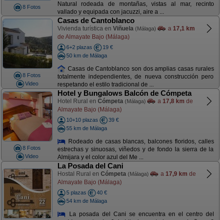
Natural rodeada de montañas, vistas al mar, recinto
8 Fotos
vallado y equipada con jacuzzi, aire a ...
Casas de Cantoblanco
Vivienda turística en
Viñuela
a
17,1 km
(Málaga)
de Almayate Bajo (Málaga)
6+2 plazas
19 €
50 km de Málaga
Casas de Cantoblanco son dos amplias casas rurales
8 Fotos
totalmente independientes, de nueva construcción pero
Video
respetando el estilo tradicional de ...
Hotel y Bungalows Balcón de Cómpeta
Hotel Rural en
Cómpeta
a
17,8 km
de
(Málaga)
Almayate Bajo (Málaga)
10+10 plazas
39 €
55 km de Málaga
Rodeado de casas blancas, balcones floridos, calles
8 Fotos
estrechas y sinuosas, viñedos y de fondo la sierra de la
Video
Almijara y el color azul del Me ...
La Posada del Cani
Hostal Rural en
Cómpeta
a
17,9 km
de
(Málaga)
Almayate Bajo (Málaga)
5 plazas
40 €
54 km de Málaga
La posada del Cani se encuentra en el centro del