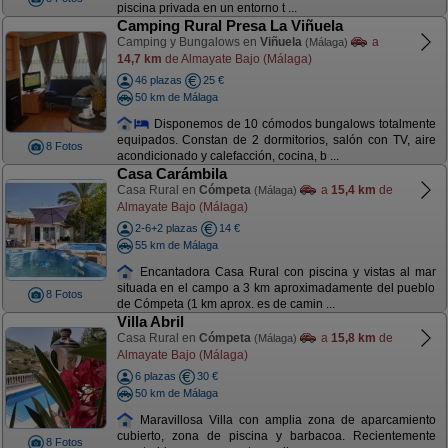
piscina privada en un entorno t ...
Camping Rural Presa La Viñuela
Camping y Bungalows en
Viñuela
a
(Málaga)
14,7 km
de Almayate Bajo (Málaga)
46 plazas
25 €
50 km de Málaga
Disponemos de 10 cómodos bungalows totalmente
equipados. Constan de 2 dormitorios, salón con TV, aire
8 Fotos
acondicionado y calefacción, cocina, b ...
Casa Carámbila
Casa Rural en
Cómpeta
a
15,4 km
de
(Málaga)
Almayate Bajo (Málaga)
2-6+2 plazas
14 €
55 km de Málaga
Encantadora Casa Rural con piscina y vistas al mar
situada en el campo a 3 km aproximadamente del pueblo
8 Fotos
de Cómpeta (1 km aprox. es de camin ...
Villa Abril
Casa Rural en
Cómpeta
a
15,8 km
de
(Málaga)
Almayate Bajo (Málaga)
6 plazas
30 €
50 km de Málaga
Maravillosa Villa con amplia zona de aparcamiento
cubierto, zona de piscina y barbacoa. Recientemente
8 Fotos