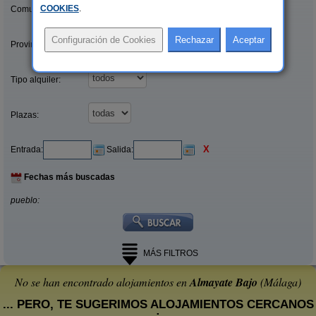
COOKIES
.
Comunidades:
Provincias/Islas:
Tipo alquiler:
Plazas:
X
Entrada:
Salida:
Fechas más buscadas
pueblo:
MÁS FILTROS
No se han encontrado alojamientos en
Almayate Bajo
(Málaga)
... PERO, TE SUGERIMOS ALOJAMIENTOS CERCANOS
: