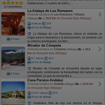
habitaciones, 2 cuartos de baño ( ...
(3 comentarios)
La Atalaya de Los Romanes
Vivienda turística en
Los Romanes / Viñuela
a
16,5 km
de Almayate Bajo (Málaga)
(Málaga)
4 plazas
18 €
49 km de Málaga
La Atalaya de Los Romanes, ofrece al visitante un
hogar para el descanso y la desconexión, en armonia con
8 Fotos
su entorno privilegiado, las tierr ...
Mirador de Cómpeta
Vivienda turística en
Cómpeta
a
16,5
(Málaga)
km
de Almayate Bajo (Málaga)
6-7 plazas
16 €
52 km de Málaga
Mirador de Cómpeta se encuentra situada en lugar
privilegiado, combinando la tranquilidad del campo con la
8 Fotos
comodidad, ya que se encuentra a ...
Casa Paraiso Andaluz
Vivienda turística en
Sedella
a
16,9 km
(Málaga)
de Almayate Bajo (Málaga)
6-16+1 plazas
25 €
55 km de Málaga
Fantástica Villa de lujo con piscina en el Parque