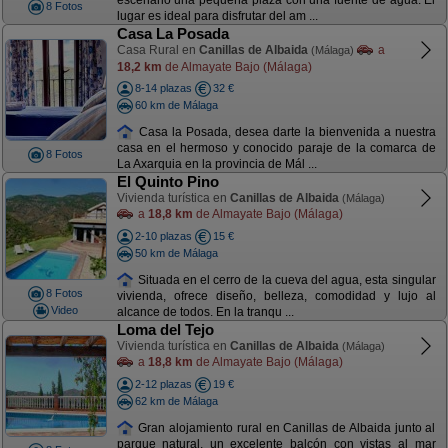
escenario una pequeña plaza con una fuente de agua. El
8 Fotos
lugar es ideal para disfrutar del am ...
Casa La Posada
Casa Rural en
Canillas de Albaida
a
(Málaga)
18,2 km
de Almayate Bajo (Málaga)
8-14 plazas
32 €
60 km de Málaga
Casa la Posada, desea darte la bienvenida a nuestra
casa en el hermoso y conocido paraje de la comarca de
8 Fotos
La Axarquia en la provincia de Mál ...
El Quinto Pino
Vivienda turística en
Canillas de Albaida
(Málaga)
a
18,8 km
de Almayate Bajo (Málaga)
2-10 plazas
15 €
50 km de Málaga
Situada en el cerro de la cueva del agua, esta singular
8 Fotos
vivienda, ofrece diseño, belleza, comodidad y lujo al
Video
alcance de todos. En la tranqu ...
Loma del Tejo
Vivienda turística en
Canillas de Albaida
(Málaga)
a
18,8 km
de Almayate Bajo (Málaga)
2-12 plazas
19 €
62 km de Málaga
Gran alojamiento rural en Canillas de Albaida junto al
parque natural, un excelente balcón con vistas al mar