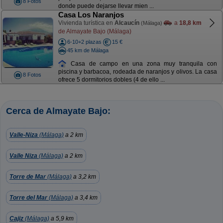
8 Fotos
donde puede dejarse llevar mien ...
Casa Los Naranjos
Vivienda turística en
Alcaucín
a
18,8 km
(Málaga)
de Almayate Bajo (Málaga)
6-10+2 plazas
15 €
45 km de Málaga
Casa de campo en una zona muy tranquila con
piscina y barbacoa, rodeada de naranjos y olivos. La casa
8 Fotos
ofrece 5 dormitorios dobles (4 de ello ...
Cerca de Almayate Bajo:
Valle-Niza
(Málaga)
a 2 km
Valle Niza
(Málaga)
a 2 km
Torre de Mar
(Málaga)
a 3,2 km
Torre del Mar
(Málaga)
a 3,4 km
Cajiz
(Málaga)
a 5,9 km