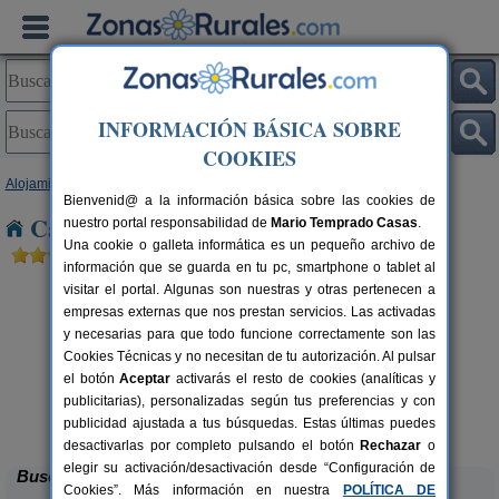
INFORMACIÓN BÁSICA SOBRE
COOKIES
Alojamientos
>
Andalucía
>
Málaga
> Almayate Bajo
Bienvenid@ a la información básica sobre las cookies de
Casas Rurales cerca de Almayate Bajo
nuestro portal responsabilidad de
Mario Temprado Casas
.
Una cookie o galleta informática es un pequeño archivo de
información que se guarda en tu pc, smartphone o tablet al
visitar el portal. Algunas son nuestras y otras pertenecen a
empresas externas que nos prestan servicios. Las activadas
y necesarias para que todo funcione correctamente son las
Cookies Técnicas y no necesitan de tu autorización. Al pulsar
el botón
Aceptar
activarás el resto de cookies (analíticas y
rs.
publicitarias), personalizadas según tus preferencias y con
 €
Complejo Rural Jardines del Visir
54 pers.
20 €
publicidad ajustada a tus búsquedas. Estas últimas puedes
Genalguacil (Málaga)
desde
desactivarlas por completo pulsando el botón
Rechazar
o
elegir su activación/desactivación desde “Configuración de
Buscar
Cookies”. Más información en nuestra
POLÍTICA DE